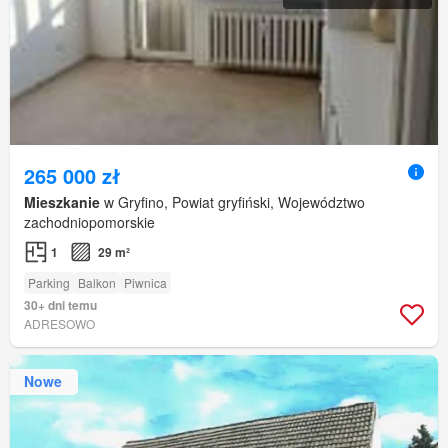
265 000 zł
Mieszkanie
w Gryfino, Powiat gryfiński, Województwo
zachodniopomorskie
1
29 m²
Parking
Balkon
Piwnica
30+ dni temu
ADRESOWO
Nowe