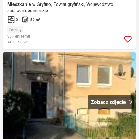
Mieszkanie
w Gryfino, Powiat gryfiński, Województwo
zachodniopomorskie
2
50 m²
Parking
30+ dni temu
ADRESOWO
Zobacz zdjęcie