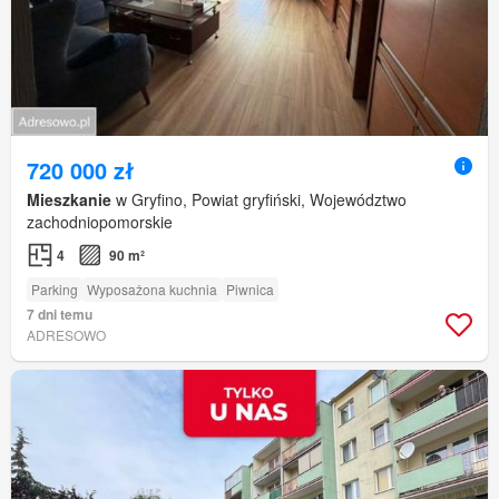
720 000 zł
Mieszkanie
w Gryfino, Powiat gryfiński, Województwo
zachodniopomorskie
4
90 m²
Parking
Wyposażona kuchnia
Piwnica
7 dni temu
ADRESOWO