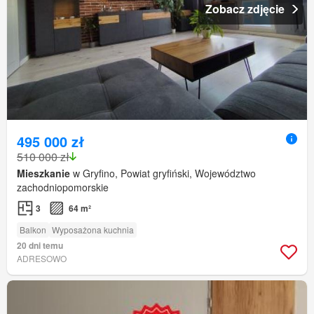
Zobacz zdjęcie
495 000 zł
510 000 zł
Mieszkanie
w Gryfino, Powiat gryfiński, Województwo
zachodniopomorskie
3
64 m²
Balkon
Wyposażona kuchnia
20 dni temu
ADRESOWO