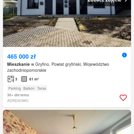
465 000 zł
Mieszkanie
w Gryfino, Powiat gryfiński, Województwo
zachodniopomorskie
3
61 m²
Parking
Balkon
Taras
30+ dni temu
ADRESOWO