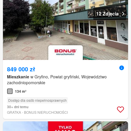
12 Zdjęcia
849 000 zł
Mieszkanie
w Gryfino, Powiat gryfiński, Województwo
zachodniopomorskie
134 m²
Dostęp dla osób niepełnosprawnych
30+ dni temu
GRATKA - BONUS NIERUCHOMOŚCI