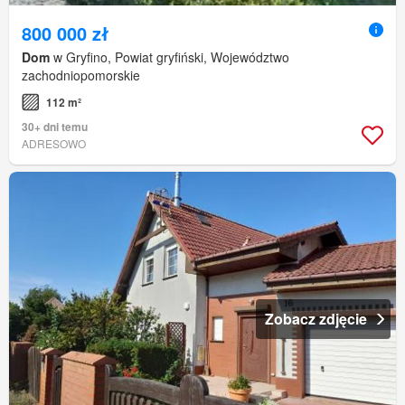
800 000 zł
Dom
w Gryfino, Powiat gryfiński, Województwo
zachodniopomorskie
112 m²
30+ dni temu
ADRESOWO
Zobacz zdjęcie