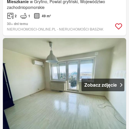
Mieszkanie
w Gryfino, Powiat gryfiński, Województwo
zachodniopomorskie
2
1
49 m²
30+ dni temu
NIERUCHOMOSCI-ONLINE.PL - NIERUCHOMOŚCI BASZAK
Zobacz zdjęcie