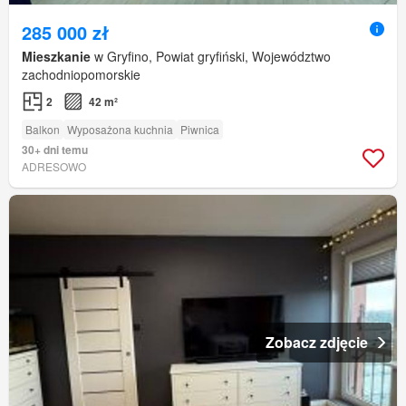
285 000 zł
Mieszkanie
w Gryfino, Powiat gryfiński, Województwo
zachodniopomorskie
2
42 m²
Balkon
Wyposażona kuchnia
Piwnica
30+ dni temu
ADRESOWO
Zobacz zdjęcie