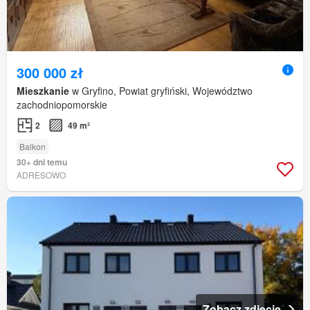
300 000 zł
Mieszkanie
w Gryfino, Powiat gryfiński, Województwo
zachodniopomorskie
2
49 m²
Balkon
30+ dni temu
ADRESOWO
Zobacz zdjęcie