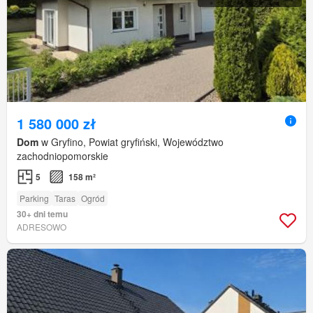
1 580 000 zł
Dom
w Gryfino, Powiat gryfiński, Województwo
zachodniopomorskie
5
158 m²
Parking
Taras
Ogród
30+ dni temu
ADRESOWO