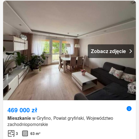
Zobacz zdjęcie
469 000 zł
Mieszkanie
w Gryfino, Powiat gryfiński, Województwo
zachodniopomorskie
3
63 m²