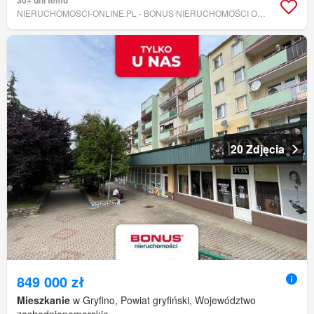
NIERUCHOMOSCI-ONLINE.PL - BONUS NIERUCHOMOŚCI ODDZIAŁ SZCZECIN, WARSZAWA, POZNAŃ, OLSZTYN, GDAŃSK, WROCŁAW, RZESZÓW, LUBLIN
20 Zdjęcia
849 000 zł
Mieszkanie
w Gryfino, Powiat gryfiński, Województwo
zachodniopomorskie