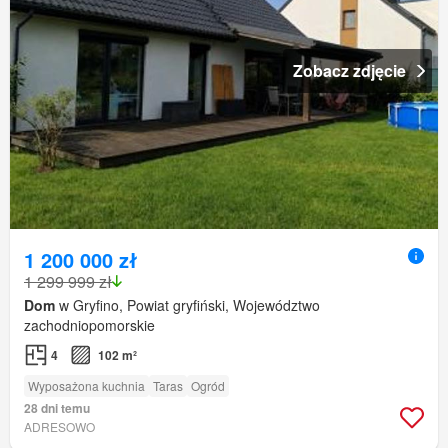
Zobacz zdjęcie
1 200 000 zł
1 299 999 zł
Dom
w Gryfino, Powiat gryfiński, Województwo
zachodniopomorskie
4
102 m²
Wyposażona kuchnia
Taras
Ogród
28 dni temu
ADRESOWO