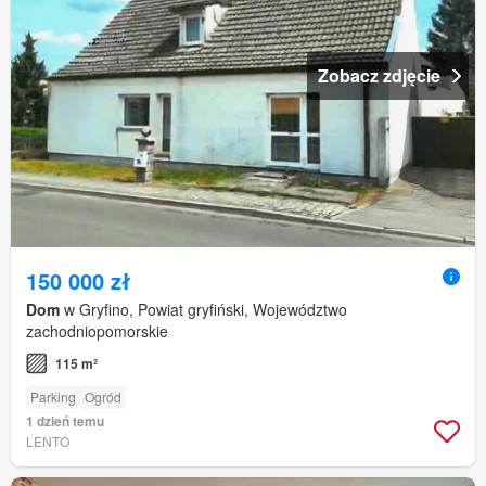
Zobacz zdjęcie
150 000 zł
Dom
w Gryfino, Powiat gryfiński, Województwo
zachodniopomorskie
115 m²
Parking
Ogród
1 dzień temu
LENTO