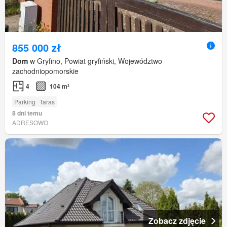
855 000 zł
Dom
w Gryfino, Powiat gryfiński, Województwo
zachodniopomorskie
4
104 m²
Parking
Taras
8 dni temu
ADRESOWO
Zobacz zdjęcie