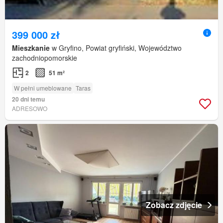
399 000 zł
Mieszkanie
w Gryfino, Powiat gryfiński, Województwo
zachodniopomorskie
2
51 m²
W pełni umeblowane
Taras
20 dni temu
ADRESOWO
Zobacz zdjęcie