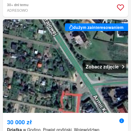
30+ dni temu
ADRESOWO
dużym zainteresowaniem
Zobacz zdjęcie
30 000 zł
Działka
w Gryfino, Powiat gryfiński, Województwo