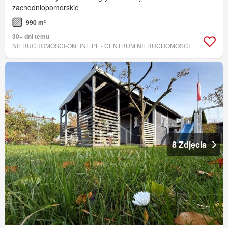
zachodniopomorskie
990 m²
30+ dni temu
NIERUCHOMOSCI-ONLINE.PL - CENTRUM NIERUCHOMOŚCI
8 Zdjęcia