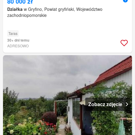
80 000 zł
Działka
w Gryfino, Powiat gryfiński, Województwo
zachodniopomorskie
Taras
30+ dni temu
ADRESOWO
Zobacz zdjęcie