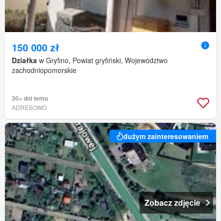
150 000 zł
Działka
w Gryfino, Powiat gryfiński, Województwo
zachodniopomorskie
30+ dni temu
ADRESOWO
dużym zainteresowaniem
Zobacz zdjęcie