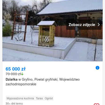
Zobacz zdjęcie
65 000 zł
70 000 zł
Działka
w Gryfino, Powiat gryfiński, Województwo
zachodniopomorskie
Wyposażona kuchnia
Taras
Ogród
30+ dni temu