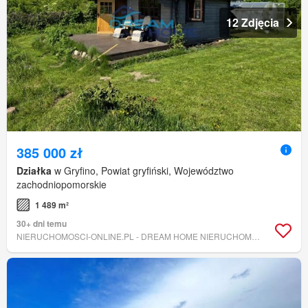
12 Zdjęcia
385 000 zł
Działka
w Gryfino, Powiat gryfiński, Województwo
zachodniopomorskie
1 489 m²
30+ dni temu
NIERUCHOMOSCI-ONLINE.PL - DREAM HOME NIERUCHOMOŚCI