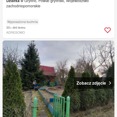
Działka
w Gryfino, Powiat gryfiński, Województwo
zachodniopomorskie
Wyposażona kuchnia
30+ dni temu
ADRESOWO
Zobacz zdjęcie