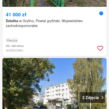
41 000 zł
Działka
w Gryfino, Powiat gryfiński, Województwo
zachodniopomorskie
Piwnica
30+ dni temu
ADRESOWO
3 Zdjęcia