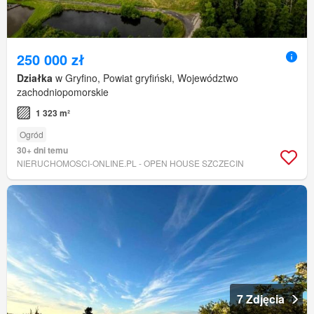
250 000 zł
Działka
w Gryfino, Powiat gryfiński, Województwo
zachodniopomorskie
1 323 m²
Ogród
30+ dni temu
NIERUCHOMOSCI-ONLINE.PL - OPEN HOUSE SZCZECIN
7 Zdjęcia