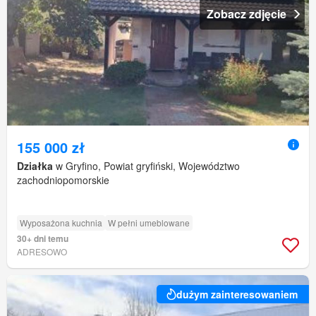
Zobacz zdjęcie
155 000 zł
Działka
w Gryfino, Powiat gryfiński, Województwo
zachodniopomorskie
Wyposażona kuchnia
W pełni umeblowane
30+ dni temu
ADRESOWO
dużym zainteresowaniem