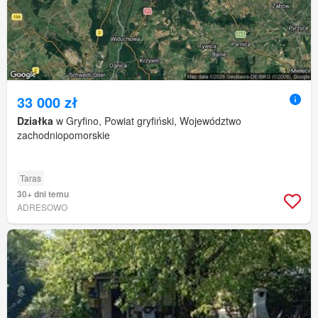
33 000 zł
Działka
w Gryfino, Powiat gryfiński, Województwo
zachodniopomorskie
Taras
30+ dni temu
ADRESOWO