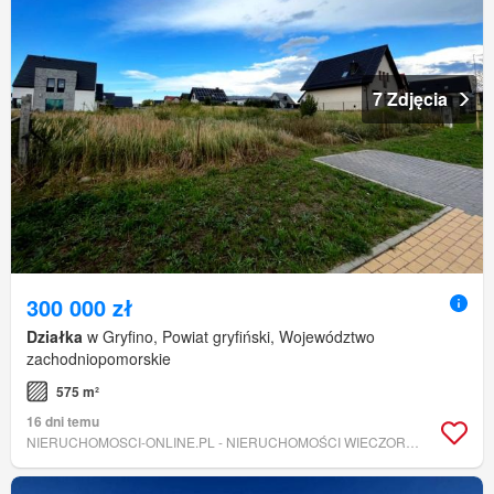
7 Zdjęcia
300 000 zł
Działka
w Gryfino, Powiat gryfiński, Województwo
zachodniopomorskie
575 m²
16 dni temu
NIERUCHOMOSCI-ONLINE.PL - NIERUCHOMOŚCI WIECZOREK TOMASZ