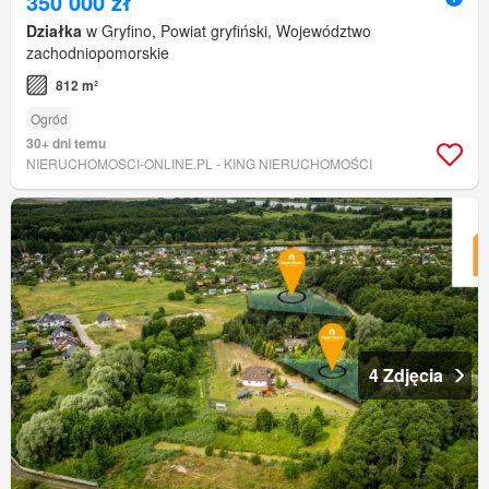
350 000 zł
Działka
w Gryfino, Powiat gryfiński, Województwo
zachodniopomorskie
812 m²
Ogród
30+ dni temu
NIERUCHOMOSCI-ONLINE.PL - KING NIERUCHOMOŚCI
4 Zdjęcia