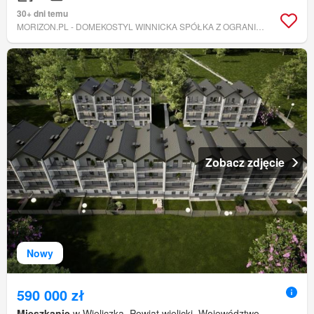
30+ dni temu
MORIZON.PL - DOMEKOSTYL WINNICKA SPÓŁKA Z OGRANICZONĄ ODPOWIEDZIALNOŚCIĄ
Zobacz zdjęcie
Nowy
590 000 zł
Mieszkanie
w Wieliczka, Powiat wielicki, Województwo