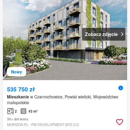
Zobacz zdjęcie
Nowy
535 750 zł
Mieszkanie
w Czarnochowice, Powiat wielicki, Województwo
małopolskie
2
43 m²
30+ dni temu
MORIZON.PL - PM-DEVELOPMENT SP.Z O.O