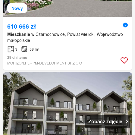
Nowy
610 666 zł
Mieszkanie
w Czarnochowice, Powiat wielicki, Województwo
małopolskie
3
58 m²
29 dni temu
MORIZON.PL - PM-DEVELOPMENT SP.Z O.O
Zobacz zdjęcie