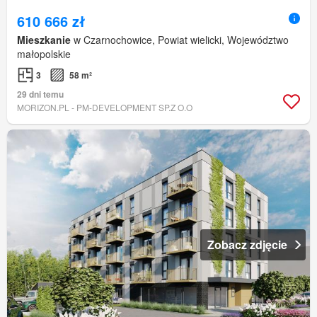
610 666 zł
Mieszkanie
w Czarnochowice, Powiat wielicki, Województwo
małopolskie
3
58 m²
29 dni temu
MORIZON.PL - PM-DEVELOPMENT SP.Z O.O
Zobacz zdjęcie