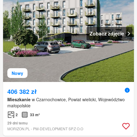
Zobacz zdjęcie
Nowy
406 382 zł
Mieszkanie
w Czarnochowice, Powiat wielicki, Województwo
małopolskie
2
33 m²
29 dni temu
MORIZON.PL - PM-DEVELOPMENT SP.Z O.O