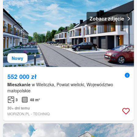
Zobacz zdjęcie
Nowy
552 000 zł
Mieszkanie
w Wieliczka, Powiat wielicki, Województwo
małopolskie
3
48 m²
30+ dni temu
MORIZON.PL - TECHNIQ