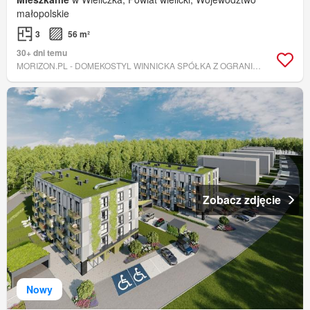
małopolskie
3
56 m²
30+ dni temu
MORIZON.PL - DOMEKOSTYL WINNICKA SPÓŁKA Z OGRANICZONĄ ODPOWIEDZIALNOŚCIĄ
Zobacz zdjęcie
Nowy