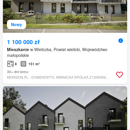
Nowy
1 100 000 zł
Mieszkanie
w Wieliczka, Powiat wielicki, Województwo
małopolskie
8
151 m²
30+ dni temu
MORIZON.PL - DOMEKOSTYL WINNICKA SPÓŁKA Z OGRANICZONĄ ODPOWIEDZIALNOŚCIĄ