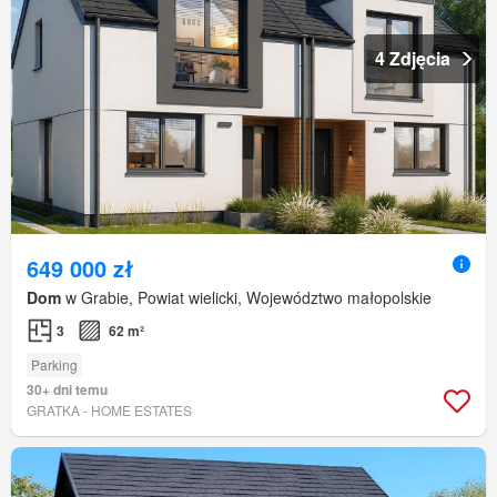
4 Zdjęcia
649 000 zł
Dom
w Grabie, Powiat wielicki, Województwo małopolskie
3
62 m²
Parking
30+ dni temu
GRATKA - HOME ESTATES