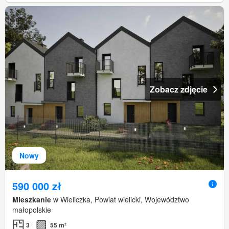
Zobacz zdjęcie
Nowy
590 000 zł
Mieszkanie
w Wieliczka, Powiat wielicki, Województwo
małopolskie
3
55 m²