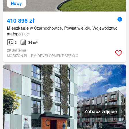
Nowy
410 896 zł
Mieszkanie
w Czarnochowice, Powiat wielicki, Województwo
małopolskie
2
34 m²
29 dni temu
MORIZON.PL - PM-DEVELOPMENT SP.Z O.O
Zobacz zdjęcie