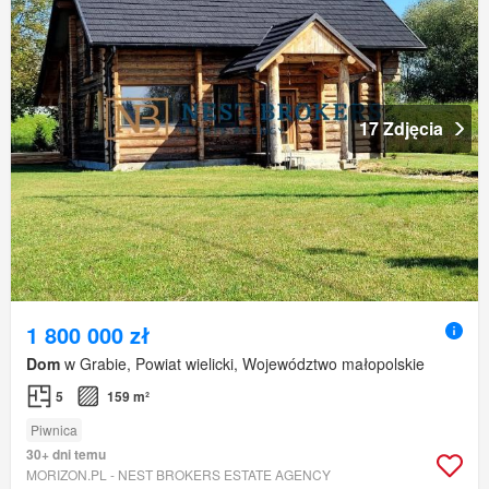
17 Zdjęcia
1 800 000 zł
Dom
w Grabie, Powiat wielicki, Województwo małopolskie
5
159 m²
Piwnica
30+ dni temu
MORIZON.PL - NEST BROKERS ESTATE AGENCY