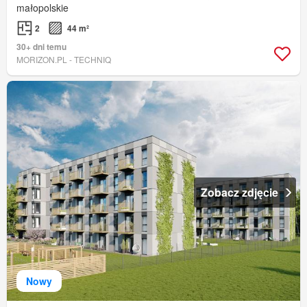
małopolskie
2
44 m²
30+ dni temu
MORIZON.PL - TECHNIQ
Zobacz zdjęcie
Nowy