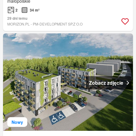
małopolskie
2
34 m²
29 dni temu
MORIZON.PL - PM-DEVELOPMENT SP.Z O.O
Zobacz zdjęcie
Nowy