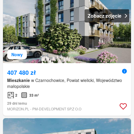
Zobacz zdjęcie
Nowy
407 480 zł
Mieszkanie
w Czarnochowice, Powiat wielicki, Województwo
małopolskie
2
33 m²
29 dni temu
MORIZON.PL - PM-DEVELOPMENT SP.Z O.O