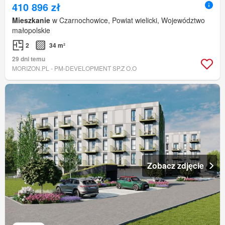
410 896 zł
Mieszkanie
w Czarnochowice, Powiat wielicki, Województwo
małopolskie
2
34 m²
29 dni temu
MORIZON.PL - PM-DEVELOPMENT SP.Z O.O
Zobacz zdjęcie