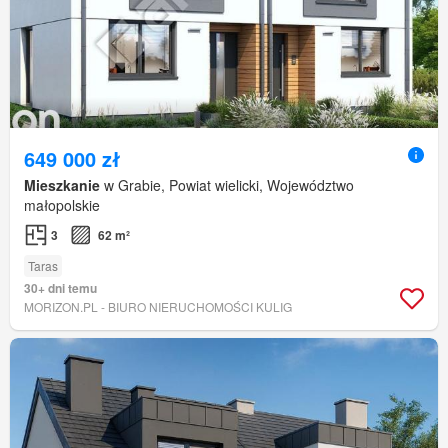
649 000 zł
Mieszkanie
w Grabie, Powiat wielicki, Województwo
małopolskie
3
62 m²
Taras
30+ dni temu
MORIZON.PL - BIURO NIERUCHOMOŚCI KULIG