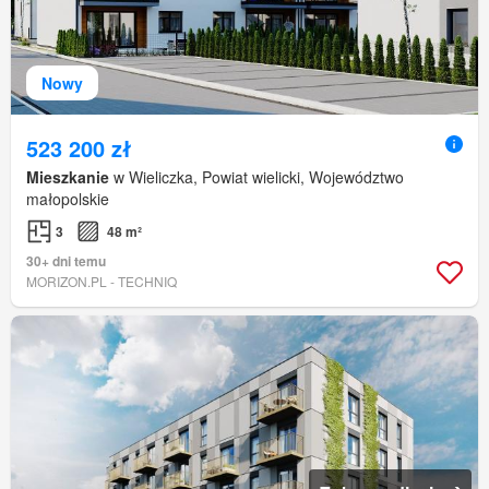
Nowy
523 200 zł
Mieszkanie
w Wieliczka, Powiat wielicki, Województwo
małopolskie
3
48 m²
30+ dni temu
MORIZON.PL - TECHNIQ