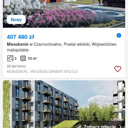
Nowy
407 480 zł
Mieszkanie
w Czarnochowice, Powiat wielicki, Województwo
małopolskie
2
33 m²
29 dni temu
MORIZON.PL - PM-DEVELOPMENT SP.Z O.O
Zobacz zdjęcie