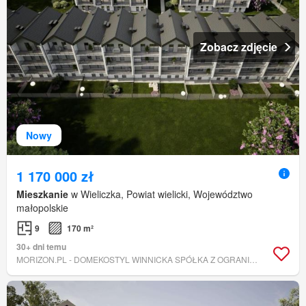
Zobacz zdjęcie
Nowy
1 170 000 zł
Mieszkanie
w Wieliczka, Powiat wielicki, Województwo
małopolskie
9
170 m²
30+ dni temu
MORIZON.PL - DOMEKOSTYL WINNICKA SPÓŁKA Z OGRANICZONĄ ODPOWIEDZIALNOŚCIĄ