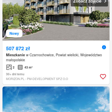
Zobacz zdjęcie
Nowy
507 872 zł
Mieszkanie
w Czarnochowice, Powiat wielicki, Województwo
małopolskie
2
43 m²
30+ dni temu
MORIZON.PL - PM-DEVELOPMENT SP.Z O.O