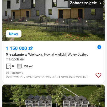
Zobacz zdjęcie
Nowy
1 150 000 zł
Mieszkanie
w Wieliczka, Powiat wielicki, Województwo
małopolskie
8
151 m²
30+ dni temu
MORIZON.PL - DOMEKOSTYL WINNICKA SPÓŁKA Z OGRANICZONĄ ODPOWIEDZIALNOŚCIĄ