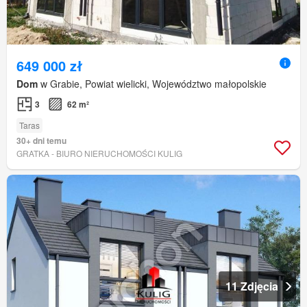
649 000 zł
Dom
w Grabie, Powiat wielicki, Województwo małopolskie
3
62 m²
Taras
30+ dni temu
GRATKA - BIURO NIERUCHOMOŚCI KULIG
11 Zdjęcia