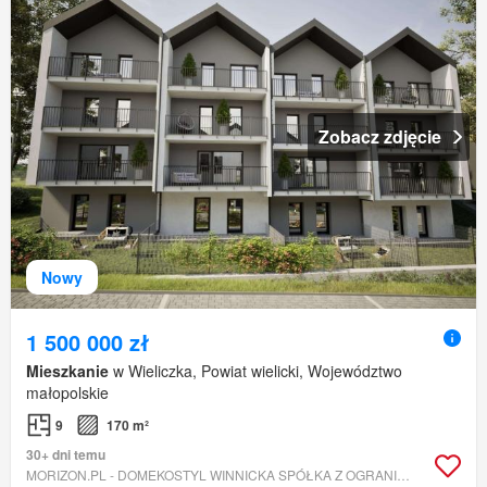
Zobacz zdjęcie
Nowy
1 500 000 zł
Mieszkanie
w Wieliczka, Powiat wielicki, Województwo
małopolskie
9
170 m²
30+ dni temu
MORIZON.PL - DOMEKOSTYL WINNICKA SPÓŁKA Z OGRANICZONĄ ODPOWIEDZIALNOŚCIĄ