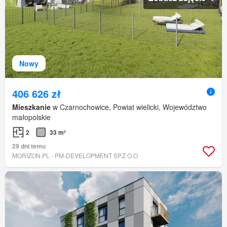
Nowy
406 626 zł
Mieszkanie
w Czarnochowice, Powiat wielicki, Województwo
małopolskie
2
33 m²
29 dni temu
MORIZON.PL - PM-DEVELOPMENT SP.Z O.O