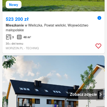
Nowy
523 200 zł
Mieszkanie
w Wieliczka, Powiat wielicki, Województwo
małopolskie
3
48 m²
30+ dni temu
MORIZON.PL - TECHNIQ
Zobacz zdjęcie