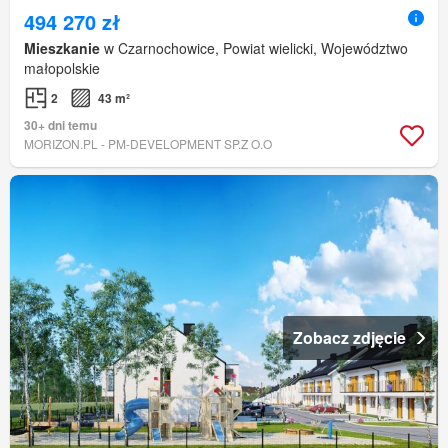
494 270 zł
Mieszkanie
w Czarnochowice, Powiat wielicki, Województwo
małopolskie
2
43 m²
30+ dni temu
MORIZON.PL - PM-DEVELOPMENT SP.Z O.O
Zobacz zdjęcie