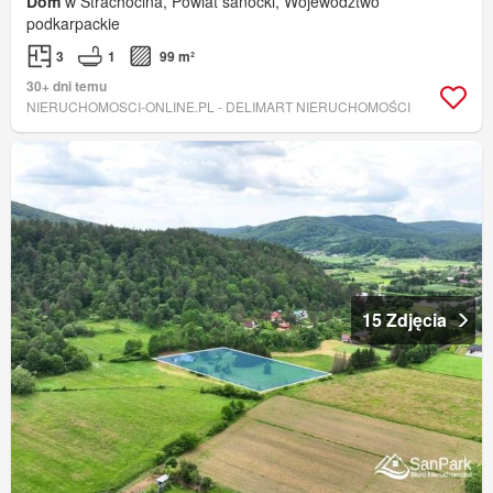
Dom
w Strachocina, Powiat sanocki, Województwo
podkarpackie
3
1
99 m²
30+ dni temu
NIERUCHOMOSCI-ONLINE.PL - DELIMART NIERUCHOMOŚCI
15 Zdjęcia