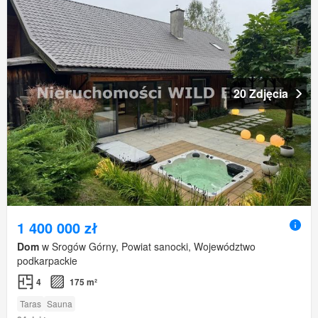
20 Zdjęcia
1 400 000 zł
Dom
w Srogów Górny, Powiat sanocki, Województwo
podkarpackie
4
175 m²
Taras
Sauna