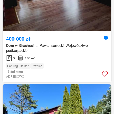
400 000 zł
Dom
w Strachocina, Powiat sanocki, Województwo
podkarpackie
5
180 m²
Parking
Balkon
Piwnica
16 dni temu
ADRESOWO