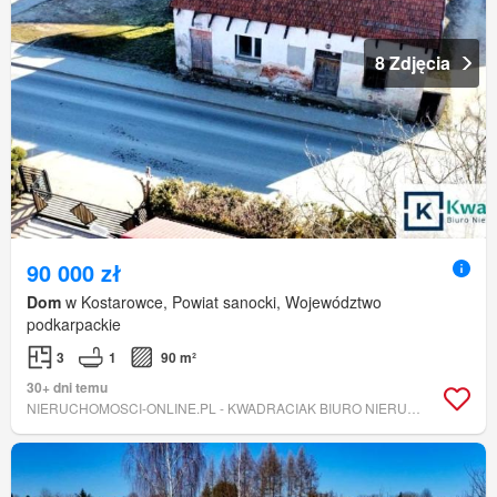
8 Zdjęcia
90 000 zł
Dom
w Kostarowce, Powiat sanocki, Województwo
podkarpackie
3
1
90 m²
30+ dni temu
NIERUCHOMOSCI-ONLINE.PL - KWADRACIAK BIURO NIERUCHOMOŚCI