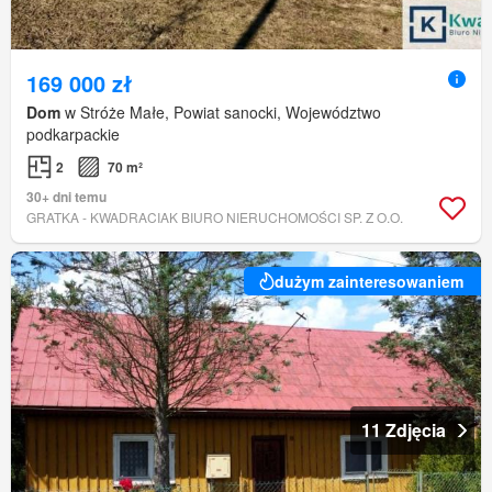
169 000 zł
Dom
w Stróże Małe, Powiat sanocki, Województwo
podkarpackie
2
70 m²
30+ dni temu
GRATKA - KWADRACIAK BIURO NIERUCHOMOŚCI SP. Z O.O.
dużym zainteresowaniem
11 Zdjęcia