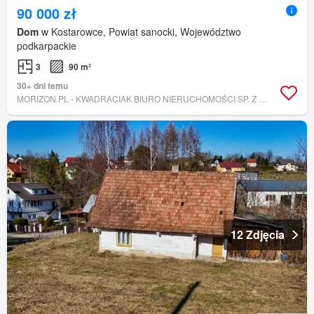
90 000 zł
Dom
w Kostarowce, Powiat sanocki, Województwo
podkarpackie
3
90 m²
30+ dni temu
MORIZON.PL - KWADRACIAK BIURO NIERUCHOMOŚCI SP. Z O.O.
12 Zdjęcia