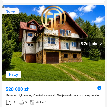
Nowe
15 Zdjęcia
Nowy
520 000 zł
Dom
w Bykowce, Powiat sanocki, Województwo podkarpackie
12
3
412 m²