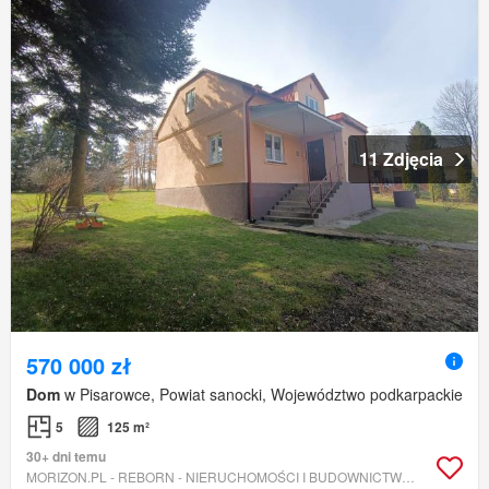
11 Zdjęcia
570 000 zł
Dom
w Pisarowce, Powiat sanocki, Województwo podkarpackie
5
125 m²
30+ dni temu
MORIZON.PL - REBORN - NIERUCHOMOŚCI I BUDOWNICTWO SP. Z O.O.