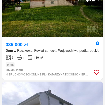
385 000 zł
Dom
w Raczkowa, Powiat sanocki, Województwo podkarpackie
3
1
110 m²
Taras
30+ dni temu
NIERUCHOMOSCI-ONLINE.PL - KATARZYNA KOCUNIK NIERUCHOMOŚCI