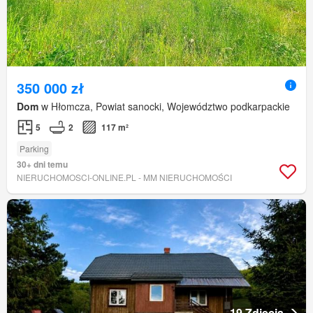
350 000 zł
Dom
w Hłomcza, Powiat sanocki, Województwo podkarpackie
5
2
117 m²
Parking
30+ dni temu
NIERUCHOMOSCI-ONLINE.PL - MM NIERUCHOMOŚCI
19 Zdjęcia