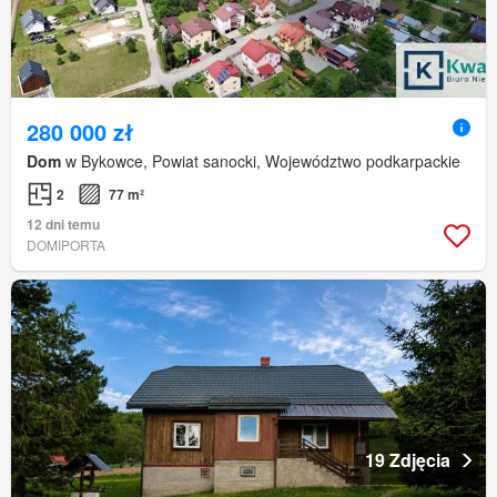
280 000 zł
Dom
w Bykowce, Powiat sanocki, Województwo podkarpackie
2
77 m²
12 dni temu
DOMIPORTA
19 Zdjęcia