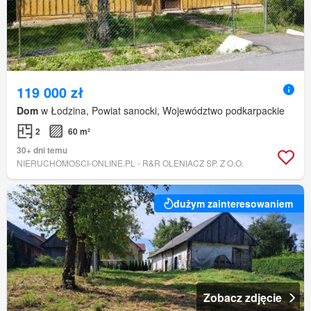
119 000 zł
Dom
w Łodzina, Powiat sanocki, Województwo podkarpackie
2
60 m²
30+ dni temu
NIERUCHOMOSCI-ONLINE.PL - R&R OLENIACZ SP. Z O.O.
dużym zainteresowaniem
Zobacz zdjęcie