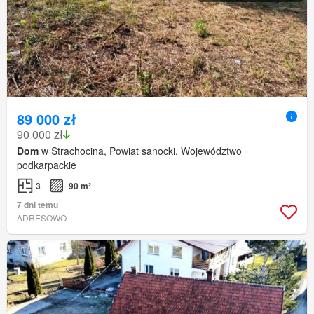
89 000 zł
90 000 zł
Dom
w Strachocina, Powiat sanocki, Województwo
podkarpackie
3
90 m²
7 dni temu
ADRESOWO