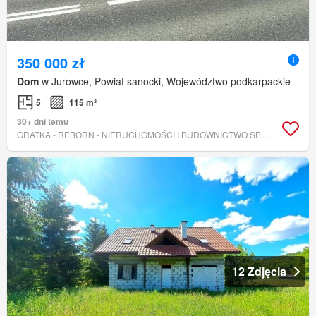
350 000 zł
Dom
w Jurowce, Powiat sanocki, Województwo podkarpackie
5
115 m²
30+ dni temu
GRATKA - REBORN - NIERUCHOMOŚCI I BUDOWNICTWO SP. Z O.O.
12 Zdjęcia