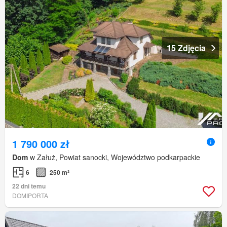
15 Zdjęcia
1 790 000 zł
Dom
w Załuż, Powiat sanocki, Województwo podkarpackie
6
250 m²
22 dni temu
DOMIPORTA