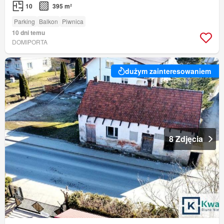
10
395 m²
Parking
Balkon
Piwnica
10 dni temu
DOMIPORTA
dużym zainteresowaniem
8 Zdjęcia