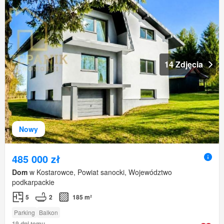
14 Zdjęcia
Nowy
485 000 zł
Dom
w Kostarowce, Powiat sanocki, Województwo
podkarpackie
5
2
185 m²
Parking
Balkon
19 dni temu