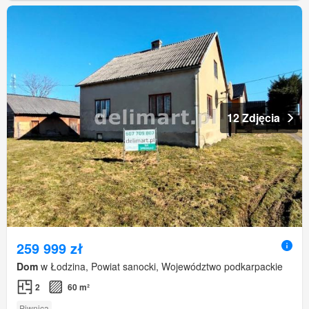
12 Zdjęcia
259 999 zł
Dom
w Łodzina, Powiat sanocki, Województwo podkarpackie
2
60 m²
Piwnica