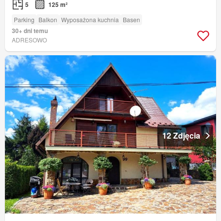
5
125 m²
Parking
Balkon
Wyposażona kuchnia
Basen
30+ dni temu
ADRESOWO
12 Zdjęcia