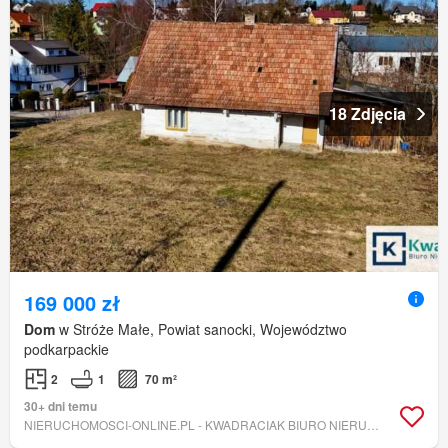
18 Zdjęcia
169 000 zł
Dom
w Stróże Małe, Powiat sanocki, Województwo
podkarpackie
2
1
70 m²
30+ dni temu
NIERUCHOMOSCI-ONLINE.PL - KWADRACIAK BIURO NIERUCHOMOŚCI