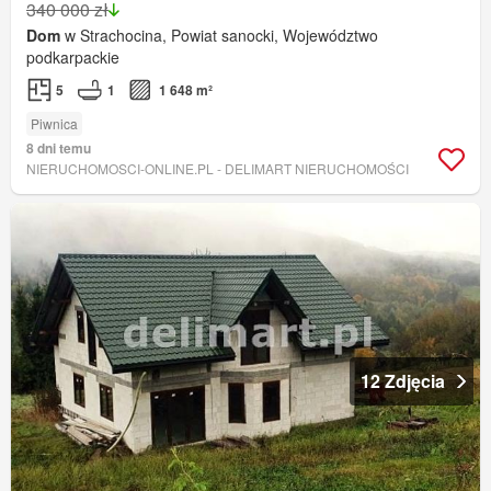
340 000 zł
Dom
w Strachocina, Powiat sanocki, Województwo
podkarpackie
5
1
1 648 m²
Piwnica
8 dni temu
NIERUCHOMOSCI-ONLINE.PL - DELIMART NIERUCHOMOŚCI
12 Zdjęcia