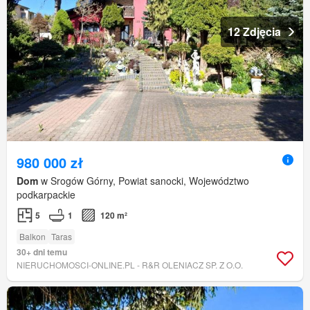
12 Zdjęcia
980 000 zł
Dom
w Srogów Górny, Powiat sanocki, Województwo
podkarpackie
5
1
120 m²
Balkon
Taras
30+ dni temu
NIERUCHOMOSCI-ONLINE.PL - R&R OLENIACZ SP. Z O.O.