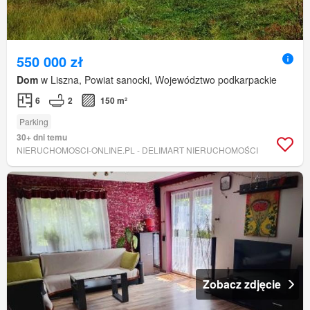
550 000 zł
Dom
w Liszna, Powiat sanocki, Województwo podkarpackie
6
2
150 m²
Parking
30+ dni temu
NIERUCHOMOSCI-ONLINE.PL - DELIMART NIERUCHOMOŚCI
Zobacz zdjęcie