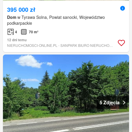
395 000 zł
Dom
w Tyrawa Solna, Powiat sanocki, Województwo
podkarpackie
4
70 m²
12 dni temu
NIERUCHOMOSCI-ONLINE.PL - SANPARK BIURO NIERUCHOMOŚCI
5 Zdjęcia