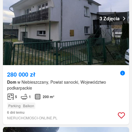
3 Zdjęcia
280 000 zł
Dom
w Niebieszczany, Powiat sanocki, Województwo
podkarpackie
5
1
200 m²
Parking
Balkon
6 dni temu
NIERUCHOMOSCI-ONLINE.PL