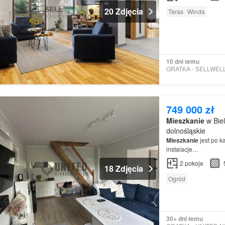
20 Zdjęcia
Taras
Winda
10 dni temu
749 000 zł
Mieszkanie
w Bie
dolnośląskie
Mieszkanie
jest po k
instalacje…
2
pokoje
18 Zdjęcia
Ogród
30+ dni temu