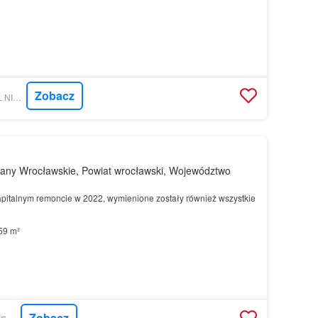
Zobacz
GRATKA - SELLWELL NIERUCHOMOŚCI
lany Wrocławskie, Powiat wrocławski, Województwo
apitalnym remoncie w 2022, wymienione zostały również wszystkie
59 m²
Zobacz