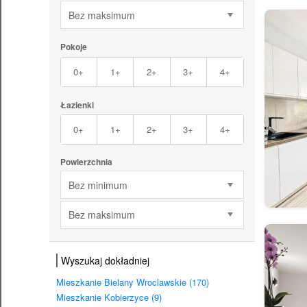
Bez maksimum
Pokoje
0+
1+
2+
3+
4+
Łazienki
0+
1+
2+
3+
4+
Powierzchnia
Bez minimum
Bez maksimum
Wyszukaj dokładniej
Mieszkanie Bielany Wroclawskie (170)
Mieszkanie Kobierzyce (9)