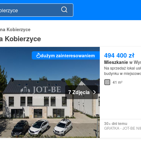
na Kobierzyce
a Kobierzyce
494 400 zł
dużym zainteresowaniem
Mieszkanie
w Wys
Na sprzedaż lokal us
budynku w miejscowo
się w otoczeniu biur
41 m²
7 Zdjęcia
30+ dni temu