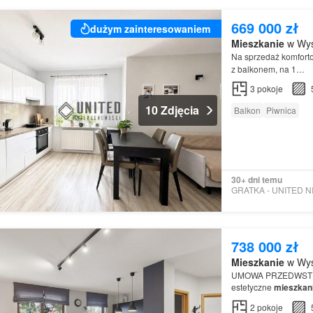
669 000 zł
dużym zainteresowaniem
Mieszkanie
w Wys
Na sprzedaż komfort
z balkonem, na 1…
3
pokoje
10 Zdjęcia
Balkon
Piwnica
30+ dni temu
738 000 zł
Mieszkanie
w Wys
UMOWA PRZEDWSTĘPN
estetyczne
mieszkan
Szukasz
Mieszkanie
2
pokoje