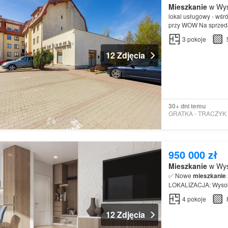
Mieszkanie
w Wys
lokal usługowy - wśr
przy WOW Na sprzeda
zlokalizowany tuż p
3
pokoje
12 Zdjęcia
30+ dni temu
950 000 zł
Mieszkanie
w Wys
✅ Nowe
mieszkanie
LOKALIZACJA: Wysoka
4
pokoje
12 Zdjęcia