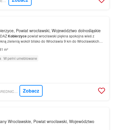
GRATKA - UNITED NIERUCHOMOŚCI
erzyce, Powiat wrocławski, Województwo dolnośląskie
EDAŻ
Kobierzyce
powiat wrocławski piękna spokojna wieś z
ękną zielenią wokół blisko do Wrocławia 9 km do Wrocławskich
 słoneczne jasne…
81 m²
a
W pełni umeblowane
Zobacz
GRATKA - ARKA POŚREDNICTWO W OBROCIE NIERUCHOMOŚCIAMI BARBARA SIKORSKA
lany Wrocławskie, Powiat wrocławski, Województwo