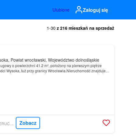
Zaloguj się
Ulubione
1-30
z 216 mieszkań na sprzedaż
oka, Powiat wrocławski, Województwo dolnośląskie
ługowy o powierzchni 41.2 m², położony na pierwszym piętrze
ści Wysoka, tuż przy granicy Wrocławia.Nieruchomość znajduje
 oraz lokali usługowych, co sprzyja prowadzen…
Zobacz
GRATKA - JOT-BE NIERUCHOMOŚCI SP. Z O.O.