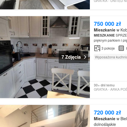
750 000 zł
Mieszkanie
w Kobi
MIESZKANIE
SPRZ
pięknym parkiem i pi
Mieszkanie
zadbane.
3
pokoje
7 Zdjęcia
Wyposażona kuchni
30+ dni temu
720 000 zł
Mieszkanie
w Bie
dolnośląskie