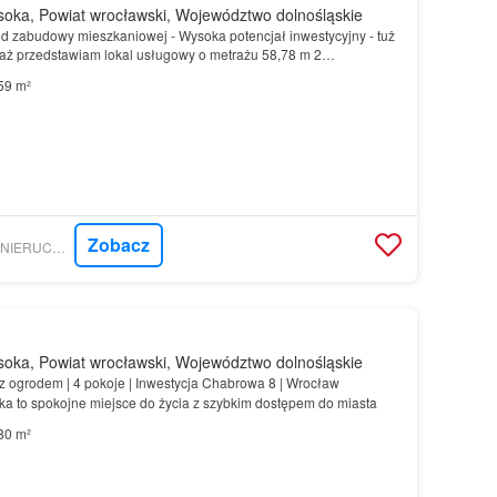
oka, Powiat wrocławski, Województwo dolnośląskie
ód zabudowy mieszkaniowej - Wysoka potencjał inwestycyjny - tuż
ż przedstawiam lokal usługowy o metrażu 58,78 m 2
rzy powstającej Wschodniej Obwodnicy Wrocławia, na od…
59 m²
Zobacz
GRATKA - TRACZYK NIERUCHOMOŚCI SPÓŁKA Z O.O.
oka, Powiat wrocławski, Województwo dolnośląskie
z ogrodem | 4 pokoje | Inwestycja Chabrowa 8 | Wrocław
 to spokojne miejsce do życia z szybkim dostępem do miasta
80 m²