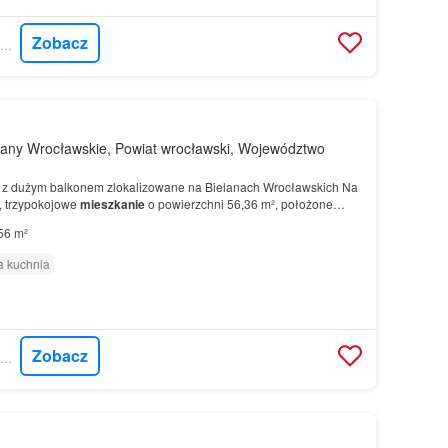
Zobacz
GRATKA - CITY NIERUCHOMOŚCI
lany Wrocławskie, Powiat wrocławski, Województwo
e z dużym balkonem zlokalizowane na Bielanach Wrocławskich Na
, trzypokojowe
mieszkanie
o powierzchni 56,36 m², położone
 się funkcjonalnym układem pomieszczeń oraz duż…
56 m²
 kuchnia
Zobacz
GRATKA - CITY NIERUCHOMOŚCI