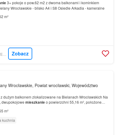
anie
3+ pokoje o pow.62 m2 z dwoma balkonami i kominkiem
ielany Wrocławskie - blisko A4 i S8 Osiedle Arkadia - kameralne
62 m²
Zobacz
GRATKA - LOKUM ATELIER SP. Z O.O
lany Wrocławskie, Powiat wrocławski, Województwo
e z dużym balkonem zlokalizowane na Bielanach Wrocławskich Na
e, dwupokojowe
mieszkanie
o powierzchni 55,16 m², położone
 się funkcjonalnym układem pomieszczeń oraz dużą…
55 m²
 kuchnia