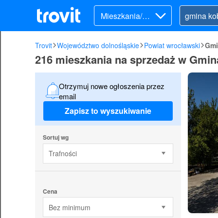
Mieszkania/Do
my (sprzedaż)
Trovit
Województwo dolnośląskie
Powiat wrocławski
Gmi
216 mieszkania na sprzedaż w Gmin
Otrzymuj nowe ogłoszenia przez
email
Zapisz to wyszukiwanie
Sortuj wg
Trafności
Cena
Bez minimum