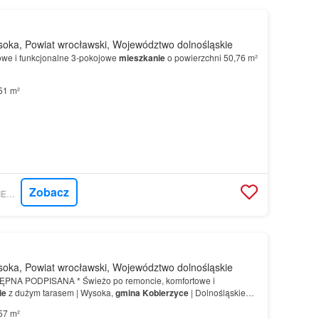
oka, Powiat wrocławski, Województwo dolnośląskie
owe i funkcjonalne 3-pokojowe
mieszkanie
o powierzchni 50,76 m²
51 m²
Zobacz
GRATKA - UNITED NIERUCHOMOŚCI
oka, Powiat wrocławski, Województwo dolnośląskie
A PODPISANA * Świeżo po remoncie, komfortowe i
ie
z dużym tarasem | Wysoka,
gmina
Kobierzyce
| Dolnośląskie
przy ul.…
57 m²