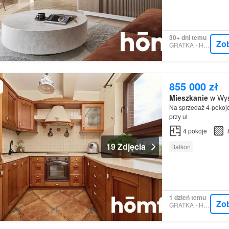
30+ dni temu
Zo
GRATKA - HOMFI
855 000 zł
Mieszkanie
w Wys
Na sprzedaż 4-poko
przy ul
4
pokoje
19 Zdjęcia
Balkon
1 dzień temu
Zo
GRATKA - HOMFI