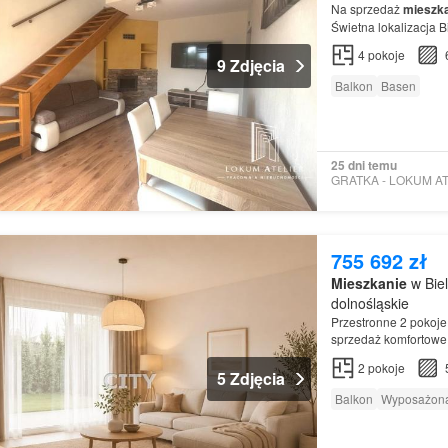
Na sprzedaż
mieszk
Świetna lokalizacja B
4
pokoje
9 Zdjęcia
Balkon
Basen
25 dni temu
755 692 zł
Mieszkanie
w Bie
dolnośląskie
Przestronne 2 pokoj
sprzedaż komfortow
Mieszkanie
wyróżnia
2
pokoje
5 Zdjęcia
Balkon
Wyposażona