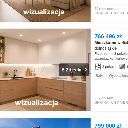
30+ dni temu
766 496 zł
Mieszkanie
w Bie
dolnośląskie
Przestronne 3 pokoj
sprzedaż komfortowe
Mieszkanie
wyróżnia
3
pokoje
5 Zdjęcia
Balkon
Wyposażona
30+ dni temu
799 000 zł