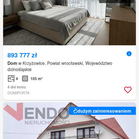
893 777 zł
Dom
w Krzyżowice, Powiat wrocławski, Województwo
dolnośląskie
4
105 m²
4 dni temu
DOMIPORTA
dużym zainteresowaniem