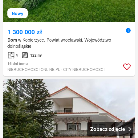
Nowy
1 300 000 zł
Dom
w Kobierzyce, Powiat wrocławski, Województwo
dolnośląskie
4
122 m²
16 dni temu
NIERUCHOMOSCI-ONLINE.PL - CITY NIERUCHOMOSCI
Zobacz zdjęcie