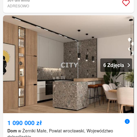
ADRESOWO
6 Zdjęcia
1 090 000 zł
Dom
w Żerniki Małe, Powiat wrocławski, Województwo
dolnośląskie