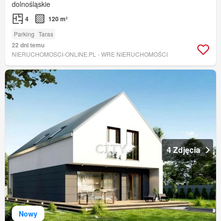
dolnośląskie
4
120 m²
Parking
Taras
22 dni temu
NIERUCHOMOSCI-ONLINE.PL - WRE NIERUCHOMOŚCI
4 Zdjęcia
Nowy