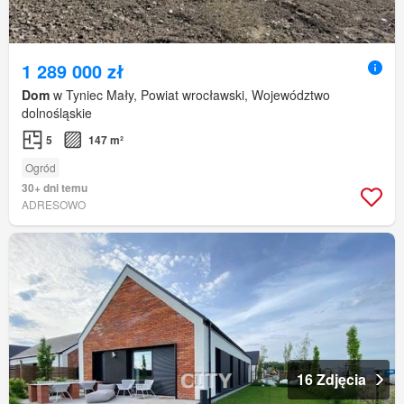
1 289 000 zł
Dom
w Tyniec Mały, Powiat wrocławski, Województwo
dolnośląskie
5
147 m²
Ogród
30+ dni temu
ADRESOWO
16 Zdjęcia