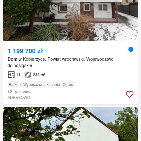
1 199 700 zł
Dom
w Kobierzyce, Powiat wrocławski, Województwo
dolnośląskie
11
238 m²
Balkon
Wyposażona kuchnia
Ogród
30+ dni temu
ADRESOWO