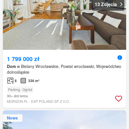
13 Zdjęcia
1 799 000 zł
Dom
w Bielany Wrocławskie, Powiat wrocławski, Województwo
dolnośląskie
8
336 m²
Parking
Ogród
30+ dni temu
MORIZON.PL - EXP POLAND SP. Z O.O.
Nowe