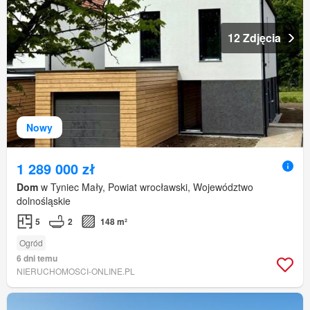
12 Zdjęcia
Nowy
1 289 000 zł
Dom
w Tyniec Mały, Powiat wrocławski, Województwo
dolnośląskie
5
2
148 m²
Ogród
6 dni temu
NIERUCHOMOSCI-ONLINE.PL