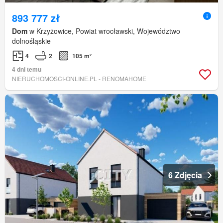
893 777 zł
Dom
w Krzyżowice, Powiat wrocławski, Województwo
dolnośląskie
4
2
105 m²
4 dni temu
NIERUCHOMOSCI-ONLINE.PL - RENOMAHOME
6 Zdjęcia