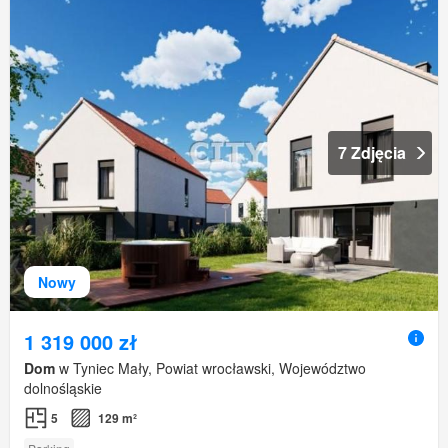
7 Zdjęcia
Nowy
1 319 000 zł
Dom
w Tyniec Mały, Powiat wrocławski, Województwo
dolnośląskie
5
129 m²