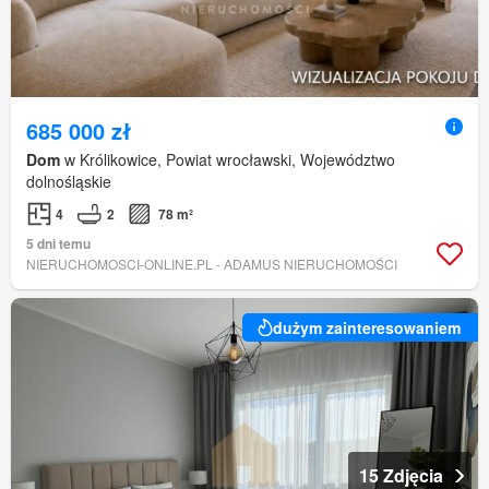
685 000 zł
Dom
w Królikowice, Powiat wrocławski, Województwo
dolnośląskie
4
2
78 m²
5 dni temu
NIERUCHOMOSCI-ONLINE.PL - ADAMUS NIERUCHOMOŚCI
dużym zainteresowaniem
15 Zdjęcia