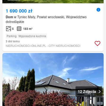
1 690 000 zł
Dom
w Tyniec Mały, Powiat wrocławski, Województwo
dolnośląskie
5
183 m²
Parking
Wyposażona kuchnia
3 dni temu
NIERUCHOMOSCI-ONLINE.PL - CITY NIERUCHOMOSCI
12 Zdjęcia