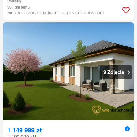
Parking
30+ dni temu
NIERUCHOMOSCI-ONLINE.PL - CITY NIERUCHOMOSCI
9 Zdjęcia
1 149 999 zł
1 199 999 zł