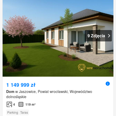
9 Zdjęcia
1 149 999 zł
Dom
w Jaszowice, Powiat wrocławski, Województwo
dolnośląskie
4
119 m²
Parking
Taras