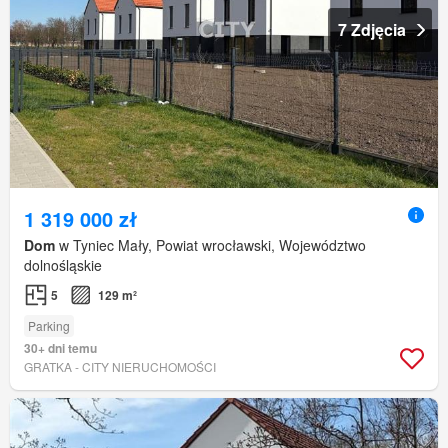
7 Zdjęcia
1 319 000 zł
Dom
w Tyniec Mały, Powiat wrocławski, Województwo
dolnośląskie
5
129 m²
Parking
30+ dni temu
GRATKA - CITY NIERUCHOMOŚCI