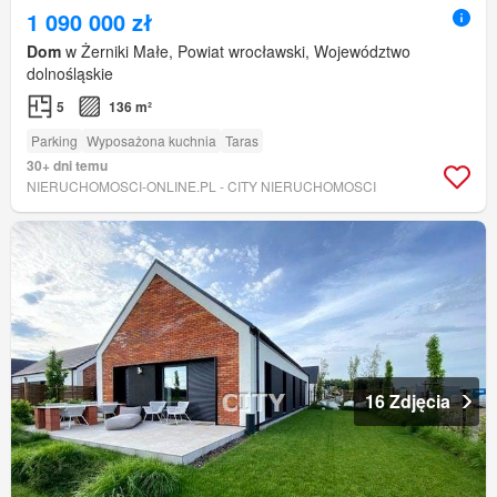
1 090 000 zł
Dom
w Żerniki Małe, Powiat wrocławski, Województwo
dolnośląskie
5
136 m²
Parking
Wyposażona kuchnia
Taras
30+ dni temu
NIERUCHOMOSCI-ONLINE.PL - CITY NIERUCHOMOSCI
16 Zdjęcia