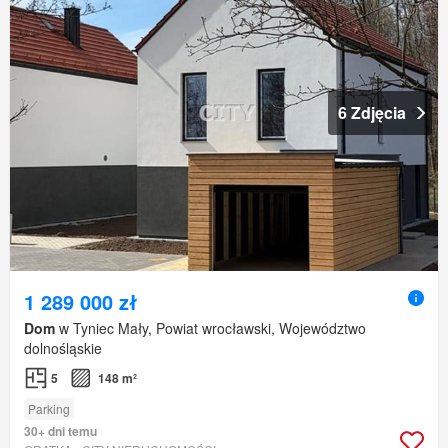
6 Zdjęcia
1 289 000 zł
Dom
w Tyniec Mały, Powiat wrocławski, Województwo
dolnośląskie
5
148 m²
Parking
30+ dni temu