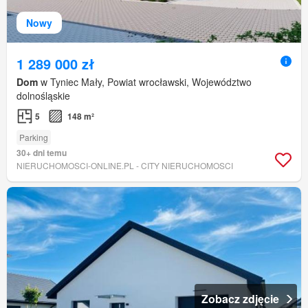
Nowy
1 289 000 zł
Dom
w Tyniec Mały, Powiat wrocławski, Województwo
dolnośląskie
5
148 m²
Parking
30+ dni temu
NIERUCHOMOSCI-ONLINE.PL - CITY NIERUCHOMOSCI
Zobacz zdjęcie