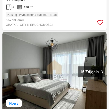
5
136 m²
Parking
Wyposażona kuchnia
Taras
30+ dni temu
GRATKA - CITY NIERUCHOMOŚCI
15 Zdjęcia
Nowy