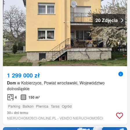
20 Zdjęcia
1 299 000 zł
Dom
w Kobierzyce, Powiat wrocławski, Województwo
dolnośląskie
4
150 m²
Parking
Balkon
Piwnica
Taras
Ogród
30+ dni temu
NIERUCHOMOSCI-ONLINE.PL - VENDO NIERUCHOMOŚCI