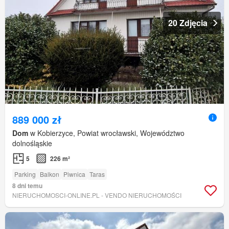
20 Zdjęcia
889 000 zł
Dom
w Kobierzyce, Powiat wrocławski, Województwo
dolnośląskie
5
226 m²
Parking
Balkon
Piwnica
Taras
8 dni temu
NIERUCHOMOSCI-ONLINE.PL - VENDO NIERUCHOMOŚCI