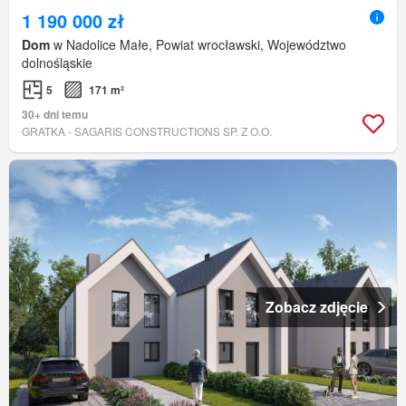
1 190 000 zł
Dom
w Nadolice Małe, Powiat wrocławski, Województwo
dolnośląskie
5
171 m²
30+ dni temu
GRATKA - SAGARIS CONSTRUCTIONS SP. Z O.O.
Zobacz zdjęcie