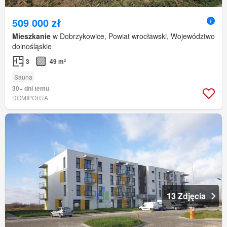
509 000 zł
Mieszkanie
w Dobrzykowice, Powiat wrocławski, Województwo
dolnośląskie
3
49 m²
Sauna
30+ dni temu
DOMIPORTA
13 Zdjęcia