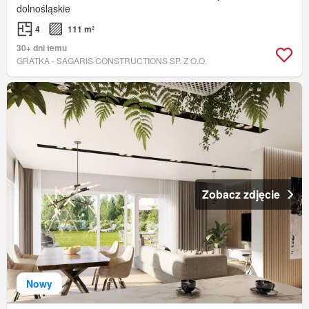
dolnośląskie
4
111 m²
30+ dni temu
GRATKA - SAGARIS CONSTRUCTIONS SP. Z O.O.
Zobacz zdjęcie
Nowy