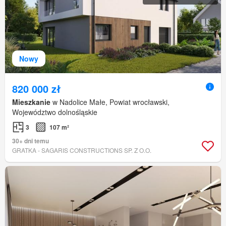
Nowy
820 000 zł
Mieszkanie
w Nadolice Małe, Powiat wrocławski,
Województwo dolnośląskie
3
107 m²
30+ dni temu
GRATKA - SAGARIS CONSTRUCTIONS SP. Z O.O.