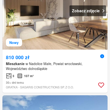
Zobacz zdjęcie
Nowy
810 000 zł
Mieszkanie
w Nadolice Małe, Powiat wrocławski,
Województwo dolnośląskie
3
107 m²
30+ dni temu
GRATKA - SAGARIS CONSTRUCTIONS SP. Z O.O.