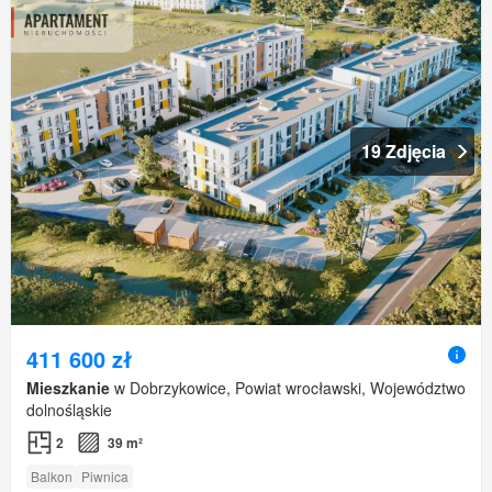
19 Zdjęcia
411 600 zł
Mieszkanie
w Dobrzykowice, Powiat wrocławski, Województwo
dolnośląskie
2
39 m²
Balkon
Piwnica