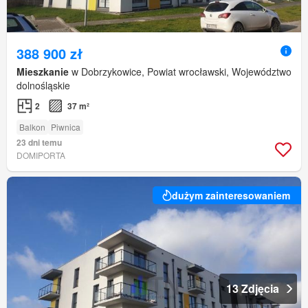
388 900 zł
Mieszkanie
w Dobrzykowice, Powiat wrocławski, Województwo
dolnośląskie
2
37 m²
Balkon
Piwnica
23 dni temu
DOMIPORTA
dużym zainteresowaniem
13 Zdjęcia