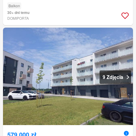
Balkon
30+ dni temu
DOMIPORTA
9 Zdjęcia
579 000 zł