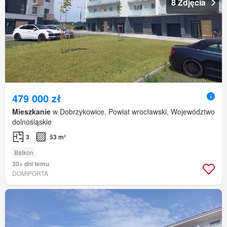
8 Zdjęcia
479 000 zł
Mieszkanie
w Dobrzykowice, Powiat wrocławski, Województwo
dolnośląskie
3
53 m²
Balkon
30+ dni temu
DOMIPORTA