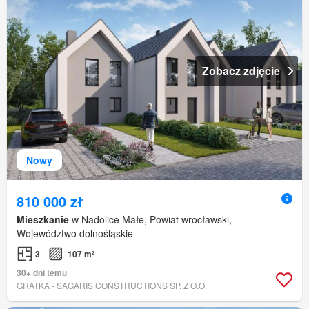
Zobacz zdjęcie
Nowy
810 000 zł
Mieszkanie
w Nadolice Małe, Powiat wrocławski,
Województwo dolnośląskie
3
107 m²
30+ dni temu
GRATKA - SAGARIS CONSTRUCTIONS SP. Z O.O.