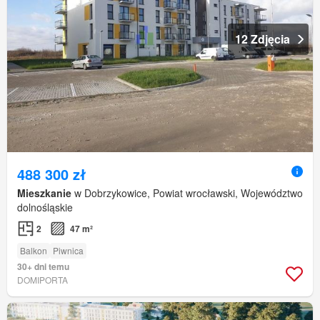
12 Zdjęcia
488 300 zł
Mieszkanie
w Dobrzykowice, Powiat wrocławski, Województwo
dolnośląskie
2
47 m²
Balkon
Piwnica
30+ dni temu
DOMIPORTA