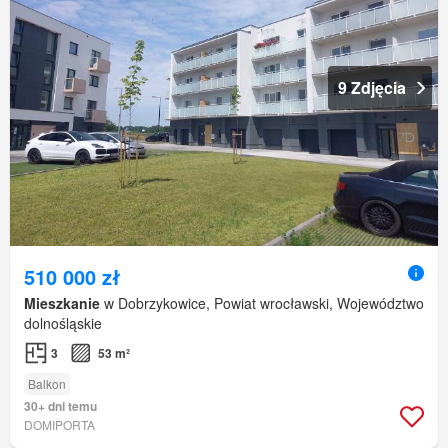
9 Zdjęcia
510 000 zł
Mieszkanie
w Dobrzykowice, Powiat wrocławski, Województwo
dolnośląskie
3
53 m²
Balkon
30+ dni temu
DOMIPORTA