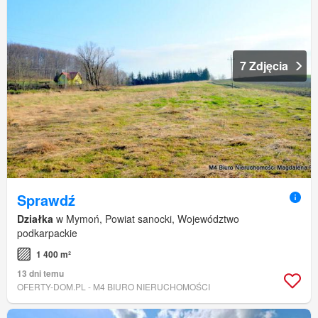
7 Zdjęcia
Sprawdź
Działka
w Mymoń, Powiat sanocki, Województwo
podkarpackie
1 400 m²
13 dni temu
OFERTY-DOM.PL - M4 BIURO NIERUCHOMOŚCI