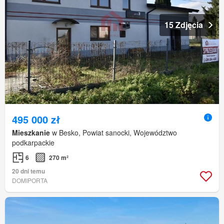
15 Zdjęcia
495 000 zł
Mieszkanie
w Besko, Powiat sanocki, Województwo
podkarpackie
6
270 m²
20 dni temu
DOMIPORTA