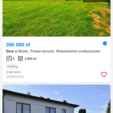
390 000 zł
Dom
w Besko, Powiat sanocki, Województwo podkarpackie
5
2 800 m²
Parking
5 dni temu
DOMIPORTA