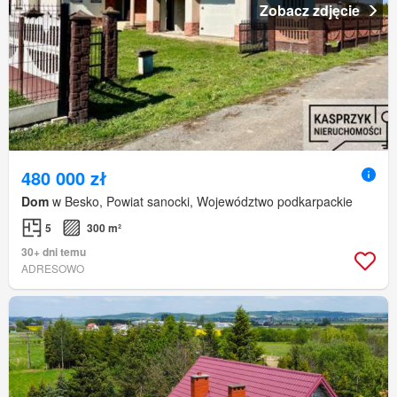
Zobacz zdjęcie
480 000 zł
Dom
w Besko, Powiat sanocki, Województwo podkarpackie
5
300 m²
30+ dni temu
ADRESOWO