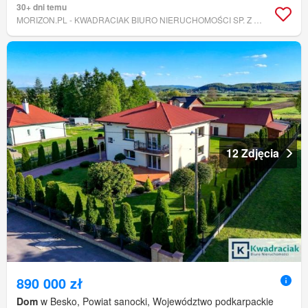
30+ dni temu
MORIZON.PL - KWADRACIAK BIURO NIERUCHOMOŚCI SP. Z O.O.
12 Zdjęcia
890 000 zł
Dom
w Besko, Powiat sanocki, Województwo podkarpackie