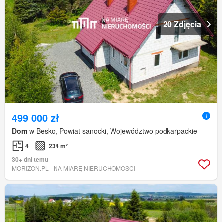
20 Zdjęcia
499 000 zł
Dom
w Besko, Powiat sanocki, Województwo podkarpackie
4
234 m²
30+ dni temu
MORIZON.PL - NA MIARĘ NIERUCHOMOŚCI