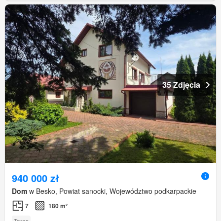
35 Zdjęcia
940 000 zł
Dom
w Besko, Powiat sanocki, Województwo podkarpackie
7
180 m²
Taras