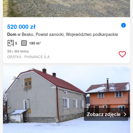
520 000 zł
Dom
w Besko, Powiat sanocki, Województwo podkarpackie
5
180 m²
30+ dni temu
GRATKA - PHINANCE S.A.
Zobacz zdjęcie