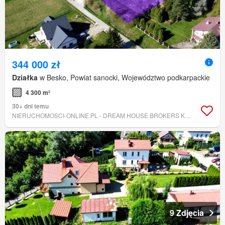
344 000 zł
Działka
w Besko, Powiat sanocki, Województwo podkarpackie
4 300 m²
30+ dni temu
NIERUCHOMOSCI-ONLINE.PL - DREAM HOUSE BROKERS KROSNO
9 Zdjęcia