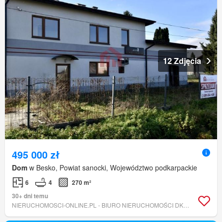
12 Zdjęcia
495 000 zł
Dom
w Besko, Powiat sanocki, Województwo podkarpackie
6
4
270 m²
30+ dni temu
NIERUCHOMOSCI-ONLINE.PL - BIURO NIERUCHOMOŚCI DK BROKERS