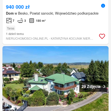
940 000 zł
Dom
w Besko, Powiat sanocki, Województwo podkarpackie
7
3
180 m²
Taras
1 dzień temu
NIERUCHOMOSCI-ONLINE.PL - KATARZYNA KOCUNIK NIERUCHOMOŚCI
29 Zdjęcia