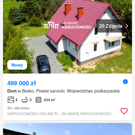
20 Zdjęcia
Nowy
499 000 zł
Dom
w Besko, Powiat sanocki, Województwo podkarpackie
4
3
234 m²
30+ dni temu
NIERUCHOMOSCI-ONLINE.PL - NA MIARĘ NIERUCHOMOŚCI