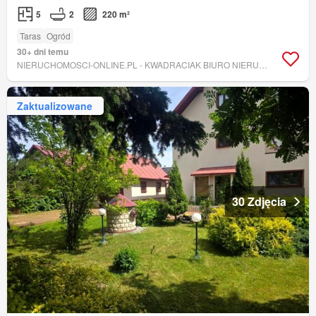
5
2
220 m²
Taras
Ogród
30+ dni temu
NIERUCHOMOSCI-ONLINE.PL - KWADRACIAK BIURO NIERUCHOMOŚCI
Zaktualizowane
30 Zdjęcia