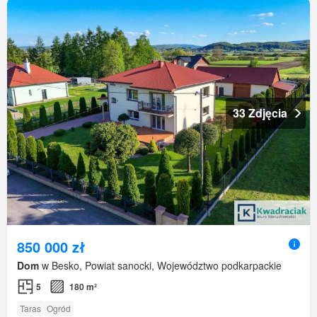
33 Zdjęcia
850 000 zł
Dom
w Besko, Powiat sanocki, Województwo podkarpackie
5
180 m²
Taras
Ogród