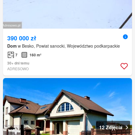
390 000 zł
Dom
w Besko, Powiat sanocki, Województwo podkarpackie
7
160 m²
30+ dni temu
ADRESOWO
12 Zdjęcia