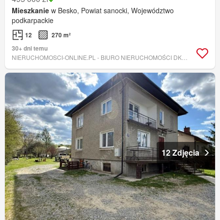
Mieszkanie
w Besko, Powiat sanocki, Województwo
podkarpackie
12
270 m²
30+ dni temu
NIERUCHOMOSCI-ONLINE.PL - BIURO NIERUCHOMOŚCI DK BROKERS
12 Zdjęcia