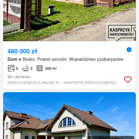
480 000 zł
Dom
w Besko, Powiat sanocki, Województwo podkarpackie
5
3
300 m²
30+ dni temu
NIERUCHOMOSCI-ONLINE.PL - KASPRZYK NIERUCHOMOŚCI