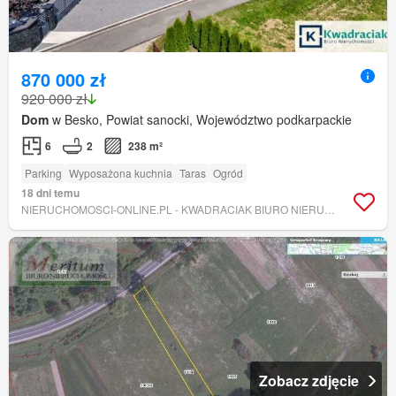
870 000 zł
920 000 zł
Dom
w Besko, Powiat sanocki, Województwo podkarpackie
6
2
238 m²
Parking
Wyposażona kuchnia
Taras
Ogród
18 dni temu
NIERUCHOMOSCI-ONLINE.PL - KWADRACIAK BIURO NIERUCHOMOŚCI
Zobacz zdjęcie