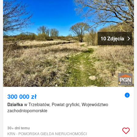
10 Zdjęcia
300 000 zł
Działka
w Trzebiatów, Powiat gryficki, Województwo
zachodniopomorskie
30+ dni temu
KRN - POMORSKA GIEŁDA NIERUCHOMOŚCI