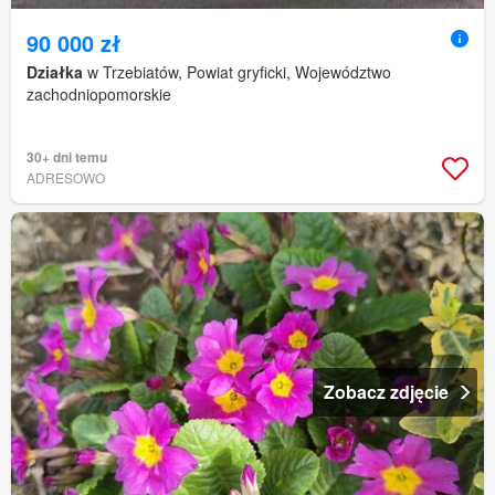
90 000 zł
Działka
w Trzebiatów, Powiat gryficki, Województwo
zachodniopomorskie
30+ dni temu
ADRESOWO
Zobacz zdjęcie