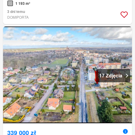
1 193 m²
3 dni temu
DOMIPORTA
17 Zdjęcia
339 000 zł