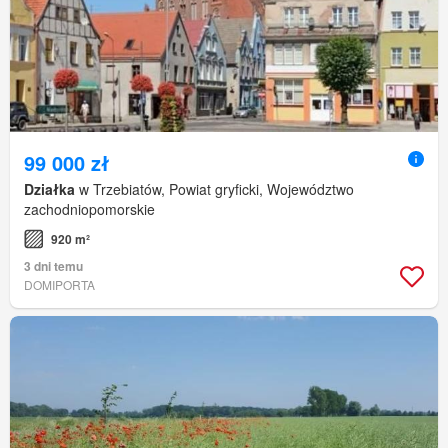
99 000 zł
Działka
w Trzebiatów, Powiat gryficki, Województwo
zachodniopomorskie
920 m²
3 dni temu
DOMIPORTA