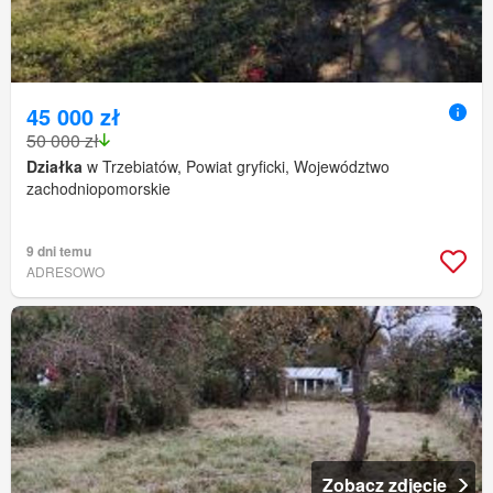
45 000 zł
50 000 zł
Działka
w Trzebiatów, Powiat gryficki, Województwo
zachodniopomorskie
9 dni temu
ADRESOWO
Zobacz zdjęcie