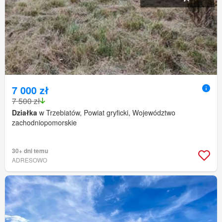
7 000 zł
7 500 zł
Działka
w Trzebiatów, Powiat gryficki, Województwo
zachodniopomorskie
30+ dni temu
ADRESOWO