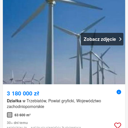
Zobacz zdjęcie
3 180 000 zł
Działka
w Trzebiatów, Powiat gryficki, Województwo
zachodniopomorskie
63 600 m²
30+ dni temu
MORIZON.PL - NIERUCHOMOŚCI ŻUROWSKA