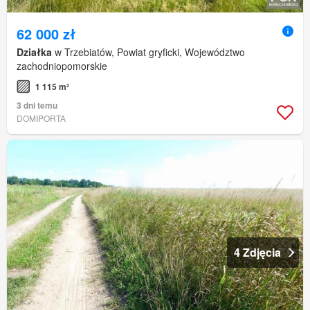
62 000 zł
Działka
w Trzebiatów, Powiat gryficki, Województwo
zachodniopomorskie
1 115 m²
3 dni temu
DOMIPORTA
4 Zdjęcia