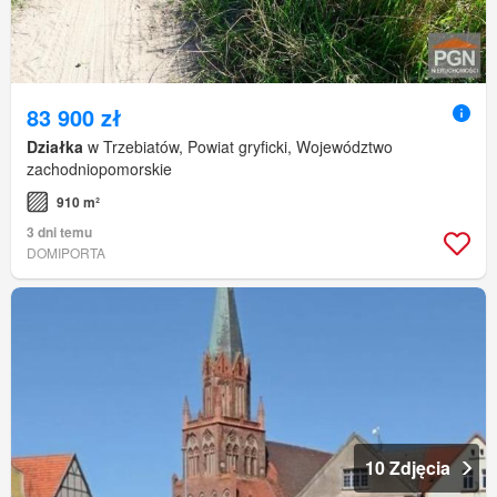
83 900 zł
Działka
w Trzebiatów, Powiat gryficki, Województwo
zachodniopomorskie
910 m²
3 dni temu
DOMIPORTA
10 Zdjęcia