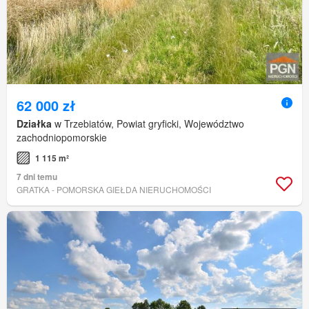
62 000 zł
Działka
w Trzebiatów, Powiat gryficki, Województwo
zachodniopomorskie
1 115 m²
7 dni temu
GRATKA - POMORSKA GIEŁDA NIERUCHOMOŚCI