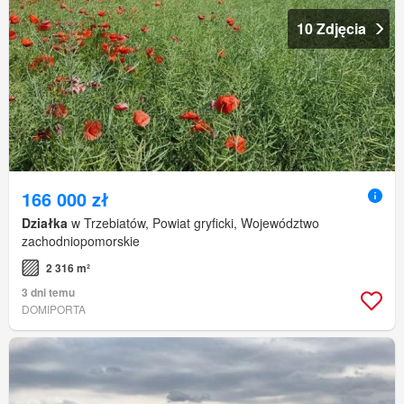
10 Zdjęcia
166 000 zł
Działka
w Trzebiatów, Powiat gryficki, Województwo
zachodniopomorskie
2 316 m²
3 dni temu
DOMIPORTA