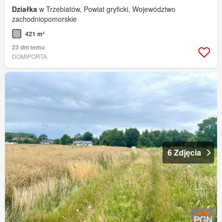
Działka
w Trzebiatów, Powiat gryficki, Województwo
zachodniopomorskie
421 m²
23 dni temu
DOMIPORTA
6 Zdjęcia