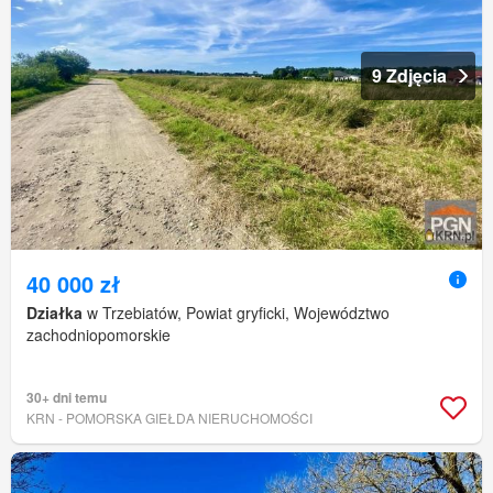
9 Zdjęcia
40 000 zł
Działka
w Trzebiatów, Powiat gryficki, Województwo
zachodniopomorskie
30+ dni temu
KRN - POMORSKA GIEŁDA NIERUCHOMOŚCI