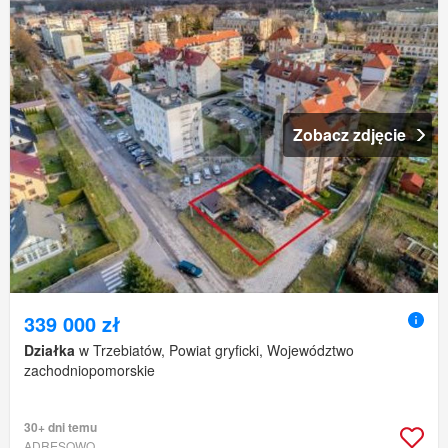
Zobacz zdjęcie
339 000 zł
Działka
w Trzebiatów, Powiat gryficki, Województwo
zachodniopomorskie
30+ dni temu
ADRESOWO