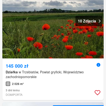
10 Zdjęcia
145 000 zł
Działka
w Trzebiatów, Powiat gryficki, Województwo
zachodniopomorskie
2 026 m²
3 dni temu
DOMIPORTA