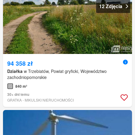
12 Zdjęcia
94 358 zł
Działka
w Trzebiatów, Powiat gryficki, Województwo
zachodniopomorskie
840 m²
30+ dni temu
GRATKA - MIKULSKI NIERUCHOMOŚCI