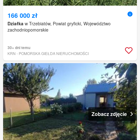
166 000 zł
Działka
w Trzebiatów, Powiat gryficki, Województwo
zachodniopomorskie
30+ dni temu
KRN - POMORSKA GIEŁDA NIERUCHOMOŚCI
Zobacz zdjęcie