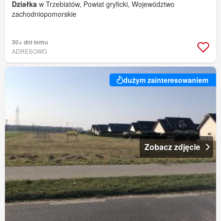
Działka
w Trzebiatów, Powiat gryficki, Województwo
zachodniopomorskie
30+ dni temu
ADRESOWO
dużym zainteresowaniem
Zobacz zdjęcie