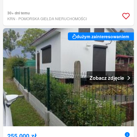
30+ dni temu
KRN - POMORSKA GIEŁDA NIERUCHOMOŚCI
dużym zainteresowaniem
Zobacz zdjęcie
255 000 zł