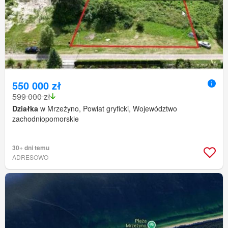
550 000 zł
599 000 zł
Działka
w Mrzeżyno, Powiat gryficki, Województwo
zachodniopomorskie
30+ dni temu
ADRESOWO