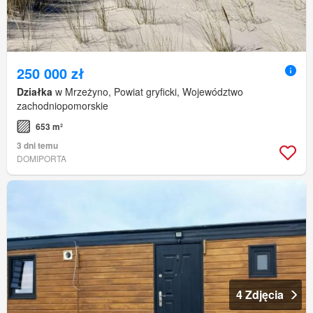
250 000 zł
Działka
w Mrzeżyno, Powiat gryficki, Województwo
zachodniopomorskie
653 m²
3 dni temu
DOMIPORTA
4 Zdjęcia