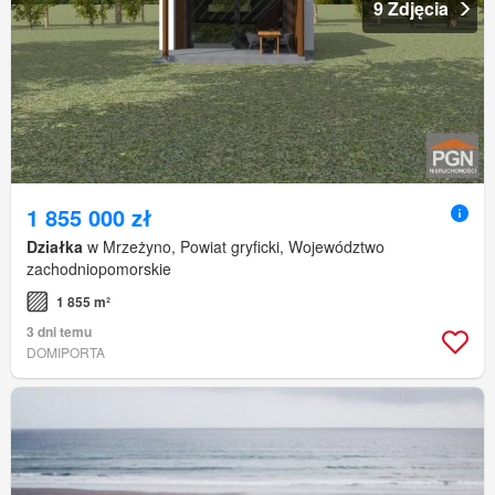
9 Zdjęcia
1 855 000 zł
Działka
w Mrzeżyno, Powiat gryficki, Województwo
zachodniopomorskie
1 855 m²
3 dni temu
DOMIPORTA