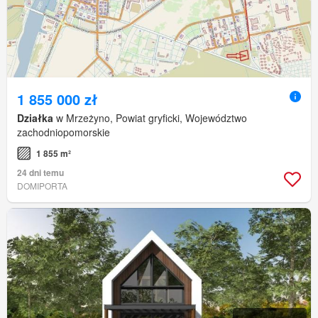
1 855 000 zł
Działka
w Mrzeżyno, Powiat gryficki, Województwo
zachodniopomorskie
1 855 m²
24 dni temu
DOMIPORTA