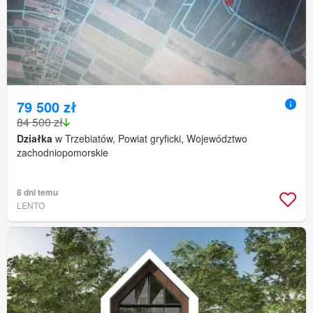
79 500 zł
84 500 zł
Działka
w Trzebiatów, Powiat gryficki, Województwo
zachodniopomorskie
8 dni temu
LENTO