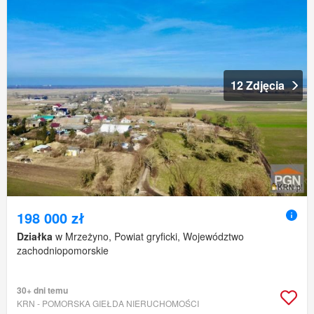
12 Zdjęcia
198 000 zł
Działka
w Mrzeżyno, Powiat gryficki, Województwo
zachodniopomorskie
30+ dni temu
KRN - POMORSKA GIEŁDA NIERUCHOMOŚCI