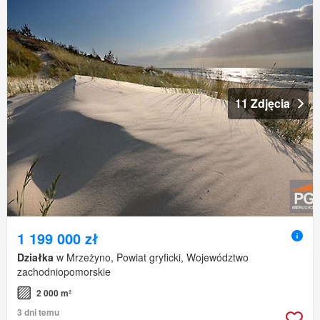
11 Zdjęcia
1 199 000 zł
Działka
w Mrzeżyno, Powiat gryficki, Województwo
zachodniopomorskie
2 000 m²
3 dni temu