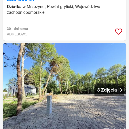
Działka
w Mrzeżyno, Powiat gryficki, Województwo
zachodniopomorskie
30+ dni temu
ADRESOWO
8 Zdjęcia