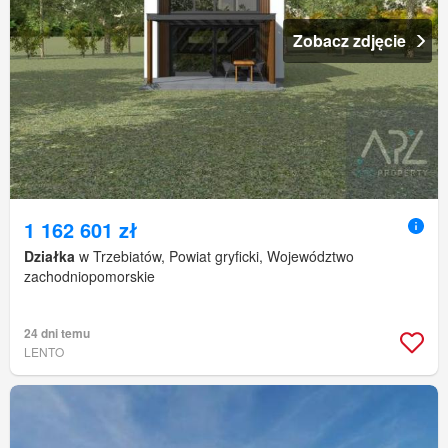
Zobacz zdjęcie
1 162 601 zł
Działka
w Trzebiatów, Powiat gryficki, Województwo
zachodniopomorskie
24 dni temu
LENTO