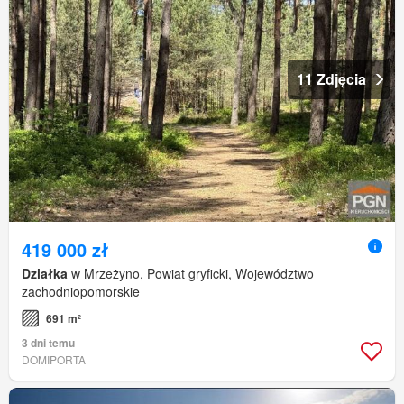
11 Zdjęcia
419 000 zł
Działka
w Mrzeżyno, Powiat gryficki, Województwo
zachodniopomorskie
691 m²
3 dni temu
DOMIPORTA