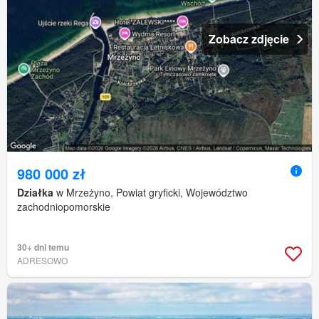
Zobacz zdjęcie
980 000 zł
Działka
w Mrzeżyno, Powiat gryficki, Województwo
zachodniopomorskie
30+ dni temu
ADRESOWO