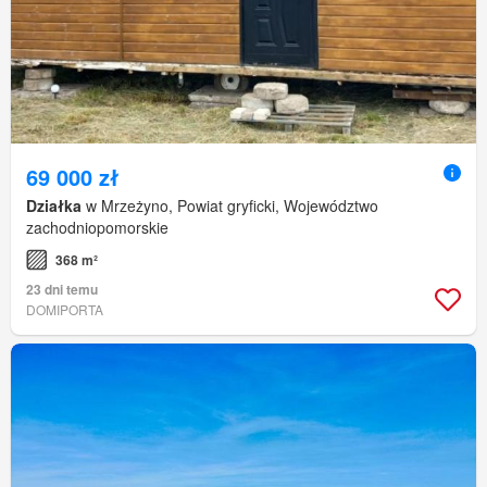
69 000 zł
Działka
w Mrzeżyno, Powiat gryficki, Województwo
zachodniopomorskie
368 m²
23 dni temu
DOMIPORTA