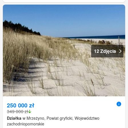
12 Zdjęcia
250 000 zł
349 000 zł
Działka
w Mrzeżyno, Powiat gryficki, Województwo
zachodniopomorskie