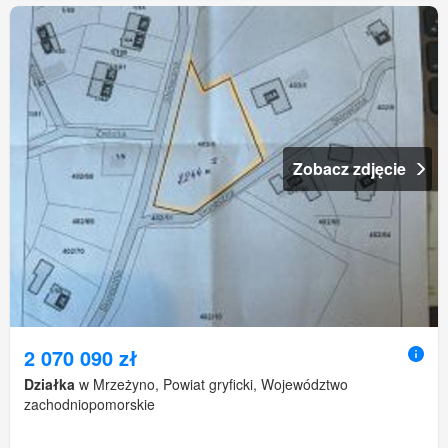
Zobacz zdjęcie
2 070 090 zł
Działka
w Mrzeżyno, Powiat gryficki, Województwo
zachodniopomorskie