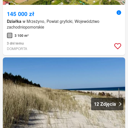
145 000 zł
Działka
w Mrzeżyno, Powiat gryficki, Województwo
zachodniopomorskie
3 100 m²
3 dni temu
DOMIPORTA
12 Zdjęcia