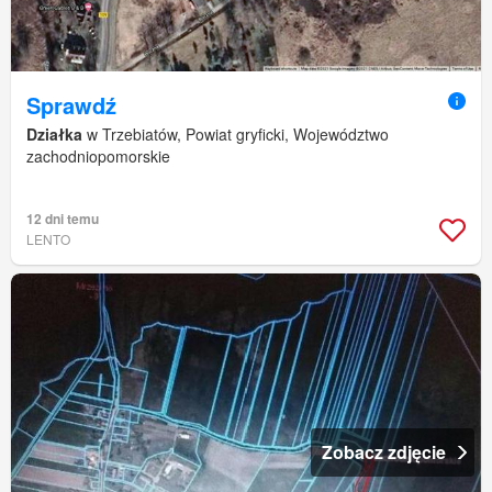
Sprawdź
Działka
w Trzebiatów, Powiat gryficki, Województwo
zachodniopomorskie
12 dni temu
LENTO
Zobacz zdjęcie