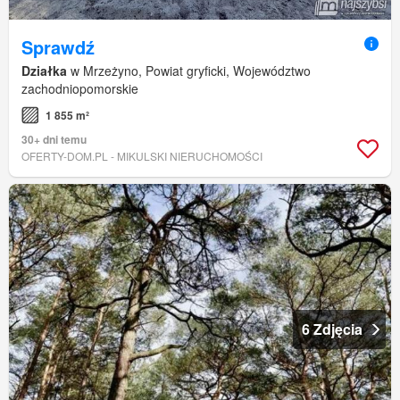
Sprawdź
Działka
w Mrzeżyno, Powiat gryficki, Województwo
zachodniopomorskie
1 855 m²
30+ dni temu
OFERTY-DOM.PL - MIKULSKI NIERUCHOMOŚCI
6 Zdjęcia