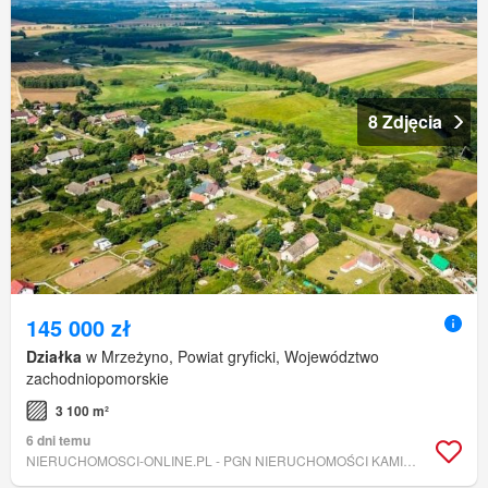
8 Zdjęcia
145 000 zł
Działka
w Mrzeżyno, Powiat gryficki, Województwo
zachodniopomorskie
3 100 m²
6 dni temu
NIERUCHOMOSCI-ONLINE.PL - PGN NIERUCHOMOŚCI KAMIEŃ POMORSKI GRYFICE