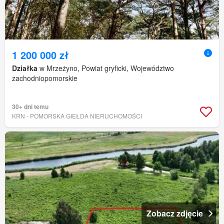
1 200 000 zł
Działka
w Mrzeżyno, Powiat gryficki, Województwo
zachodniopomorskie
30+ dni temu
KRN - POMORSKA GIEŁDA NIERUCHOMOŚCI
Zobacz zdjęcie