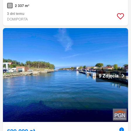
2 337 m²
3 dni temu
DOMIPORTA
9 Zdjęcia
699 000 zł