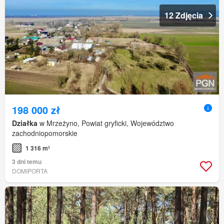
12 Zdjęcia
198 000 zł
Działka
w Mrzeżyno, Powiat gryficki, Województwo
zachodniopomorskie
1 316 m²
3 dni temu
DOMIPORTA