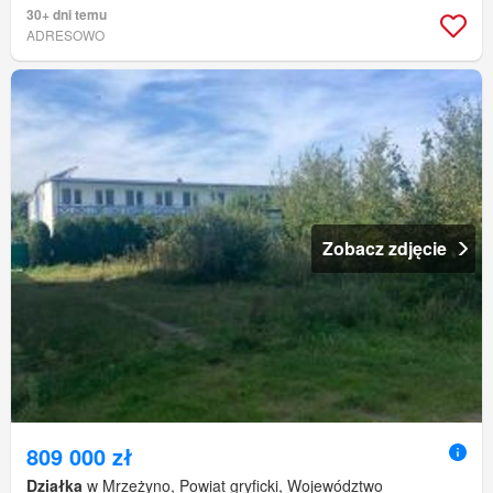
30+ dni temu
ADRESOWO
Zobacz zdjęcie
809 000 zł
Działka
w Mrzeżyno, Powiat gryficki, Województwo