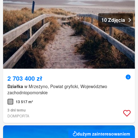
10 Zdjęcia
2 703 400 zł
Działka
w Mrzeżyno, Powiat gryficki, Województwo
zachodniopomorskie
13 517 m²
3 dni temu
DOMIPORTA
dużym zainteresowaniem