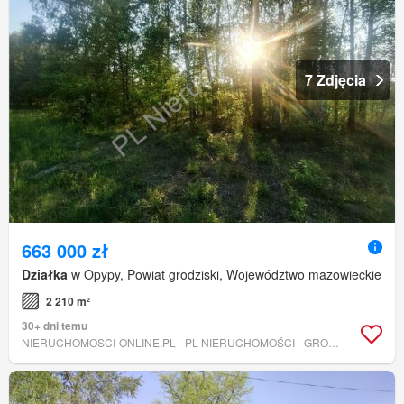
7 Zdjęcia
663 000 zł
Działka
w Opypy, Powiat grodziski, Województwo mazowieckie
2 210 m²
30+ dni temu
NIERUCHOMOSCI-ONLINE.PL - PL NIERUCHOMOŚCI - GRODZISK MAZOWIECKI