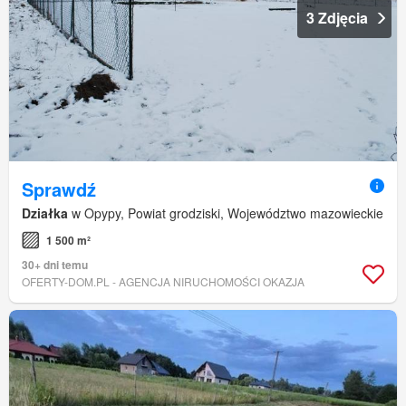
3 Zdjęcia
Sprawdź
Działka
w Opypy, Powiat grodziski, Województwo mazowieckie
1 500 m²
30+ dni temu
OFERTY-DOM.PL - AGENCJA NIRUCHOMOŚCI OKAZJA