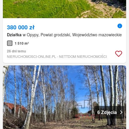
380 000 zł
Działka
w Opypy, Powiat grodziski, Województwo mazowieckie
1 510 m²
26 dni temu
NIERUCHOMOSCI-ONLINE.PL - NETTDOM NIERUCHOMOŚCI
6 Zdjęcia