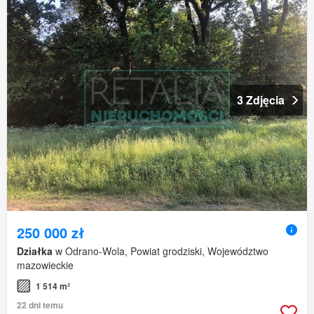
3 Zdjęcia
250 000 zł
Działka
w Odrano-Wola, Powiat grodziski, Województwo
mazowieckie
1 514 m²
22 dni temu