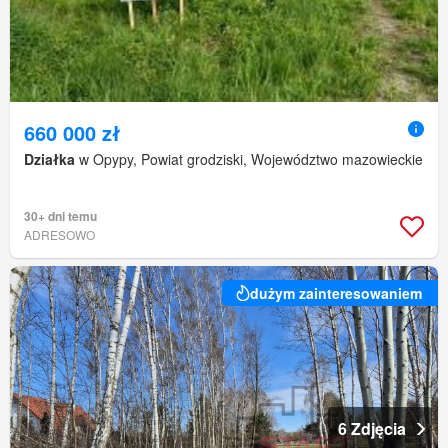
660 000 zł
Działka
w Opypy, Powiat grodziski, Województwo mazowieckie
30+ dni temu
ADRESOWO
dużym zainteresowaniem
6 Zdjęcia