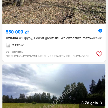
550 000 zł
Działka
w Opypy, Powiat grodziski, Województwo mazowieckie
2 197 m²
30+ dni temu
NIERUCHOMOSCI-ONLINE.PL - RESTART NIERUCHOMOŚCI
3 Zdjęcia