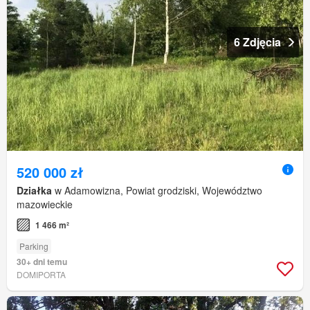
6 Zdjęcia
520 000 zł
Działka
w Adamowizna, Powiat grodziski, Województwo
mazowieckie
1 466 m²
Parking
30+ dni temu
DOMIPORTA