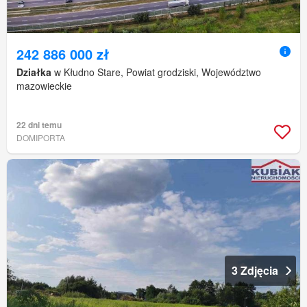
242 886 000 zł
Działka
w Kłudno Stare, Powiat grodziski, Województwo
mazowieckie
22 dni temu
DOMIPORTA
3 Zdjęcia