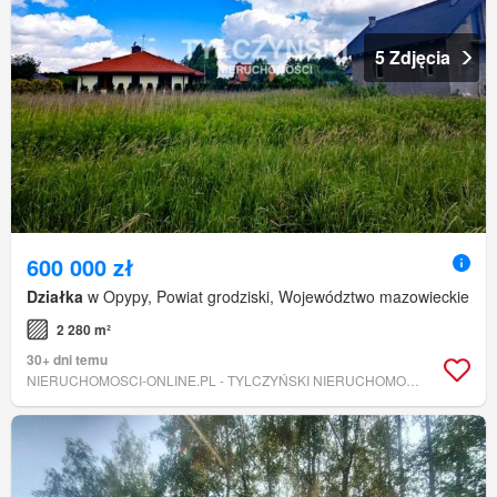
5 Zdjęcia
600 000 zł
Działka
w Opypy, Powiat grodziski, Województwo mazowieckie
2 280 m²
30+ dni temu
NIERUCHOMOSCI-ONLINE.PL - TYLCZYŃSKI NIERUCHOMOŚCI