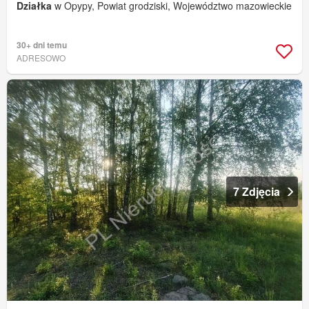
Działka
w Opypy, Powiat grodziski, Województwo mazowieckie
30+ dni temu
ADRESOWO
7 Zdjęcia