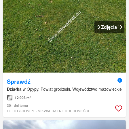
3 Zdjęcia
Sprawdź
Działka
w Opypy, Powiat grodziski, Województwo mazowieckie
12 908 m²
30+ dni temu
OFERTY-DOM.PL - M KWADRAT NIERUCHOMOŚCI