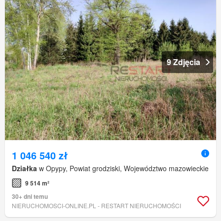
9 Zdjęcia
1 046 540 zł
Działka
w Opypy, Powiat grodziski, Województwo mazowieckie
9 514 m²
30+ dni temu
NIERUCHOMOSCI-ONLINE.PL - RESTART NIERUCHOMOŚCI