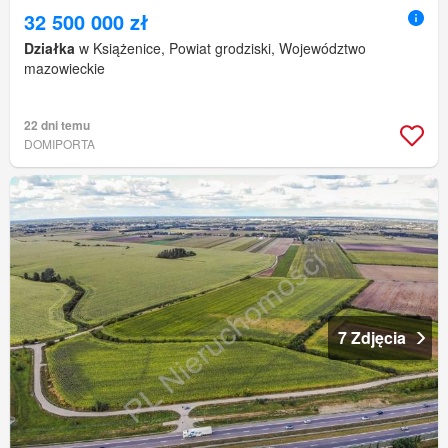
32 500 000 zł
Działka
w Książenice, Powiat grodziski, Województwo
mazowieckie
22 dni temu
DOMIPORTA
7 Zdjęcia