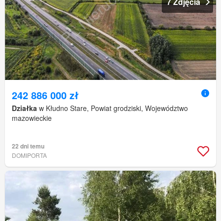
7 Zdjęcia
242 886 000 zł
Działka
w Kłudno Stare, Powiat grodziski, Województwo
mazowieckie
22 dni temu
DOMIPORTA