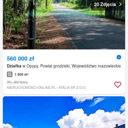
20 Zdjęcia
560 000 zł
Działka
w Opypy, Powiat grodziski, Województwo mazowieckie
1 900 m²
30+ dni temu
NIERUCHOMOSCI-ONLINE.PL - ATALIA SP. Z O.O.