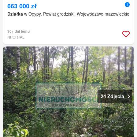
663 000 zł
Działka
w Opypy, Powiat grodziski, Województwo mazowieckie
30+ dni temu
NPORTAL
24 Zdjęcia