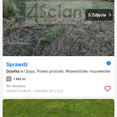
5 Zdjęcia
Sprawdź
Działka
w Opypy, Powiat grodziski, Województwo mazowieckie
1 662 m²
30+ dni temu
OFERTY-DOM.PL - 4 ŚCIANY SP. Z O.O.