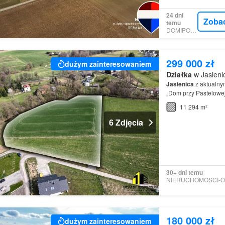
24 dni
Zoba
temu
DOMIPORTA
299 000 zł
dużym zainteresowaniem
Działka
w Jasienic
Jasienica
z aktualny
„Dom przy Pastelowej
powierzchni 11 290 m
11 294 m²
6 Zdjęcia
30+ dni temu
180 000 zł
dużym zainteresowaniem