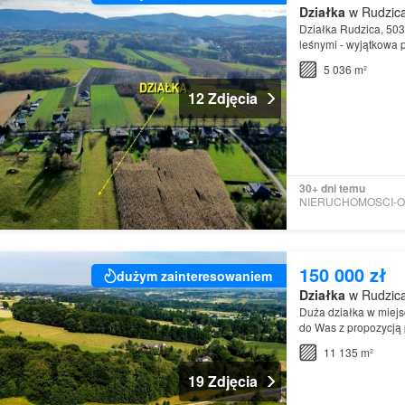
Działka
w Rudzica,
Działka Rudzica, 5036
leśnymi - wyjątkowa 
naturalnego otoczeni
5 036 m²
12 Zdjęcia
30+ dni temu
150 000 zł
dużym zainteresowaniem
Działka
w Rudzica,
Duża działka w miejs
do Was z propozycją
11 135 m²
19 Zdjęcia