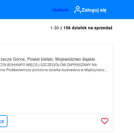
Zaloguj się
Ulubione
1-30 z
156 działek na sprzedaż
zecze Górne, Powiat bielski, Województwo śląskie
TA BOHANPO WIĘCEJ SZCZEGÓŁÓW ZAPRASZAMY NA
 ProMalowniczo położona działka budowlana w Międzyrzeczu
ki,
gmina
Jasienica
), działka o powierzchni 1586m2 przy ulicy
cz