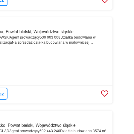
a, Powiat bielski, Województwo śląskie
SKIAgent prowadzący530 003 008Działka budowlana w
kalizacjaNa sprzedaż działka budowlana w malowniczej
ica
Działka ta jest doskonale skomunikowana jedynie 5 minut do
cz
ko, Powiat bielski, Województwo śląskie
DAgent prowadzący692 443 246Działka budowlana 3574 m²