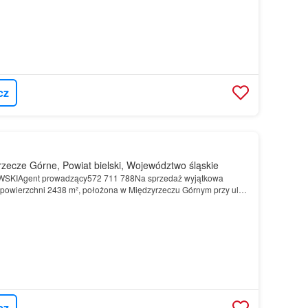
cz
zecze Górne, Powiat bielski, Województwo śląskie
KIAgent prowadzący572 711 788Na sprzedaż wyjątkowa
 powierzchni 2438 m², położona w Międzyrzeczu Górnym przy ul…
cz