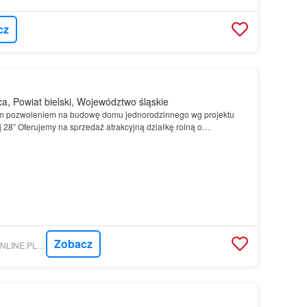
cz
a, Powiat bielski, Województwo śląskie
m pozwoleniem na budowę domu jednorodzinnego wg projektu
 28” Oferujemy na sprzedaż atrakcyjną działkę rolną o
², położoną w malowniczej i spokojnej miejscowości Wie…
Zobacz
NIERUCHOMOSCI-ONLINE.PL - ŚWIAT NIERUCHOMOŚCI ALEKSANDRA MRZYK