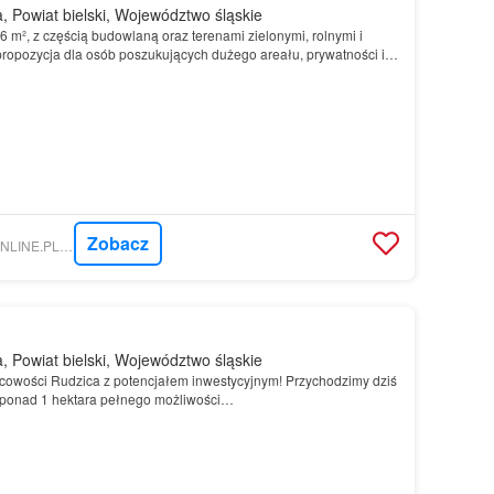
 Powiat bielski, Województwo śląskie
 m², z częścią budowlaną oraz terenami zielonymi, rolnymi i
propozycja dla osób poszukujących dużego areału, prywatności i
a Około 420 m² stanowi teren budowlany, n…
Zobacz
NIERUCHOMOSCI-ONLINE.PL - PRO300 NIERUCHOMOŚCI
 Powiat bielski, Województwo śląskie
cowości Rudzica z potencjałem inwestycyjnym! Przychodzimy dziś
 ponad 1 hektara pełnego możliwości…