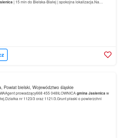
sienica
| 15 min do Bielska-Białej | spokojna lokalizacja.Na
 działka budowlana o numerze 239/61 o powierzchni 3579…
cz
, Powiat bielski, Województwo śląskie
AAgent prowadzący668 455 048IŁOWNICA
gmina
Jasienica
w
łej.Działka nr 1123/3 oraz 1121/3.Grunt płaski o powierzchni