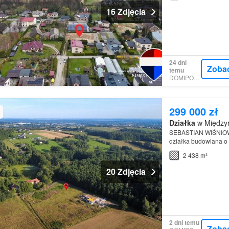
16 Zdjęcia
24 dni
Zoba
temu
DOMIPORTA
299 000 zł
Działka
w Międzyr
SEBASTIAN WIŚNIOWS
działka budowlana o
2 438 m²
20 Zdjęcia
2 dni temu
Zoba