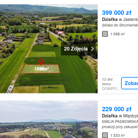
399 000 zł
Działka
w Jasienic
(blisko do Strumieńsk
1 098 m²
20 Zdjęcia
12 dni
Zoba
temu
DOMIPORTA
229 000 zł
Działka
w Międzyr
EMILIA PASIKOWSKA-
prowizji przy zakupi
araNajważniejsze atu
1 333 m²
zabudowę…