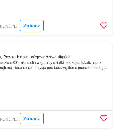
Zobacz
NIERUCHOMOSCI-ONLINE.PL - MŁYNARSCY NIERUCHOMOŚCI
 Powiat bielski, Województwo śląskie
zica, 801 m², media w granicy działki, spokojna lokalizacja z
ętrzną - idealna propozycja pod budowę domu jednorodzinnego
eniu…
Zobacz
NIERUCHOMOSCI-ONLINE.PL - PRO300 NIERUCHOMOŚCI