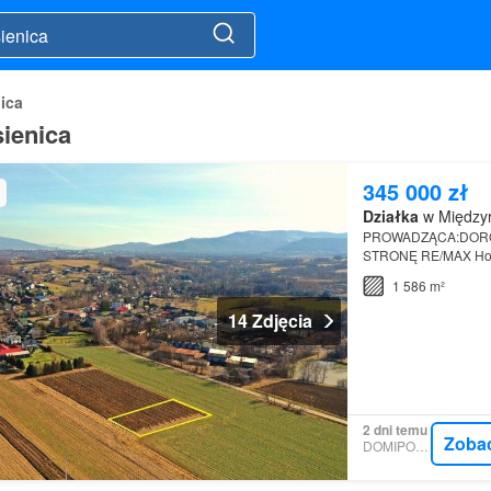
ica
sienica
345 000 zł
Działka
w Międzyr
PROWADZĄCA:DORO
STRONĘ RE/MAX Home
Górnym (powiat biels
1 586 m²
Zapłocie.N…
14 Zdjęcia
2 dni temu
Zoba
DOMIPORTA