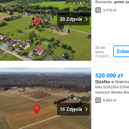
Bielowicko,
gmina
Ja
sprzedaż atrakcyjna
3 579 m²
20 Zdjęcia
22 dni
Zoba
temu
DOMIPORTA
520 000 zł
Działka
w Iłownica
MAŁGORZATA STRAW
okolicach Bielska-Bia
6 853 m²
16 Zdjęcia