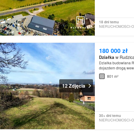
18 dni temu
180 000 zł
Działka
w Rudzica,
Działka budowlana Rud
dojazdem drogą wewn
w kameralnym otocz
801 m²
12 Zdjęcia
30+ dni temu