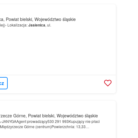
a, Powiat bielski, Województwo śląskie
iej)- Lokalizacja:
Jasienica
, ul.
cz
zecze Górne, Powiat bielski, Województwo śląskie
JANYGAAgent prowadzący530 291 993Kupujący nie płaci
e!Międzyrzecze Górne (centrum)Powierzchnia: 13,33
ty:Ścisłe centrum miejscowościDziałka płaska, gotowa pod