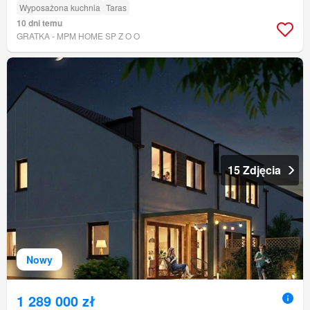
Wyposażona kuchnia
Taras
10 dni temu
GRATKA - MPM HOME SP Z O O
15 Zdjęcia
Nowy
1 289 000 zł