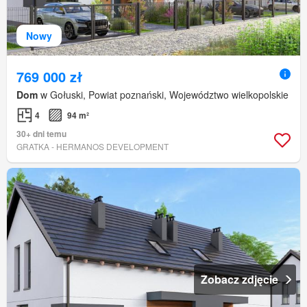
Nowy
769 000 zł
Dom
w Gołuski, Powiat poznański, Województwo wielkopolskie
4
94 m²
30+ dni temu
GRATKA - HERMANOS DEVELOPMENT
Zobacz zdjęcie