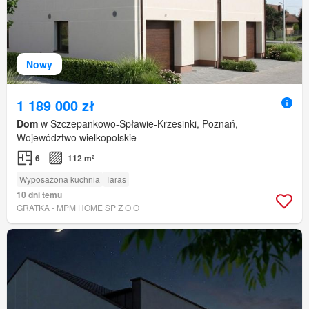
Nowy
1 189 000 zł
Dom
w Szczepankowo-Spławie-Krzesinki, Poznań,
Województwo wielkopolskie
6
112 m²
Wyposażona kuchnia
Taras
10 dni temu
GRATKA - MPM HOME SP Z O O