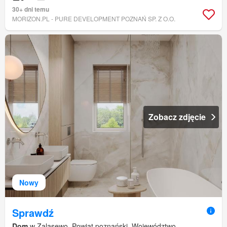
30+ dni temu
MORIZON.PL - PURE DEVELOPMENT POZNAŃ SP. Z O.O.
Zobacz zdjęcie
Nowy
Sprawdź
Dom
w Zalasewo, Powiat poznański, Województwo