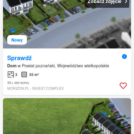
Zobacz zdjęcie
Nowy
Sprawdź
Dom
w Powiat poznański, Województwo wielkopolskie
3
55 m²
30+ dni temu
MORIZON.PL - INVEST COMPLEX