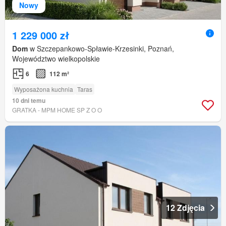
Nowy
1 229 000 zł
Dom
w Szczepankowo-Spławie-Krzesinki, Poznań,
Województwo wielkopolskie
6
112 m²
Wyposażona kuchnia
Taras
10 dni temu
GRATKA - MPM HOME SP Z O O
12 Zdjęcia