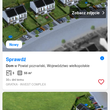
Zobacz zdjęcie
Nowy
Sprawdź
Dom
w Powiat poznański, Województwo wielkopolskie
3
55 m²
30+ dni temu
GRATKA - INVEST COMPLEX