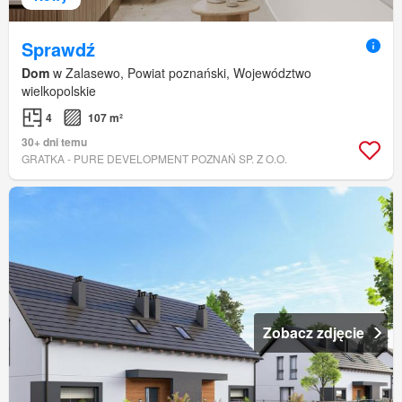
Sprawdź
Dom
w Zalasewo, Powiat poznański, Województwo
wielkopolskie
4
107 m²
30+ dni temu
GRATKA - PURE DEVELOPMENT POZNAŃ SP. Z O.O.
Zobacz zdjęcie