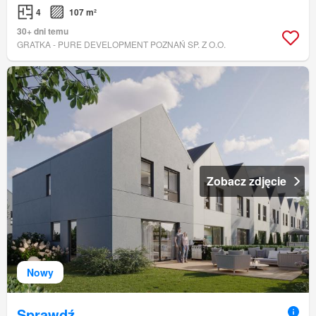
4
107 m²
30+ dni temu
GRATKA - PURE DEVELOPMENT POZNAŃ SP. Z O.O.
Zobacz zdjęcie
Nowy
Sprawdź