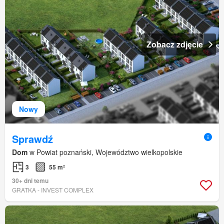
Zobacz zdjęcie
Nowy
Sprawdź
Dom
w Powiat poznański, Województwo wielkopolskie
3
55 m²
30+ dni temu
GRATKA - INVEST COMPLEX