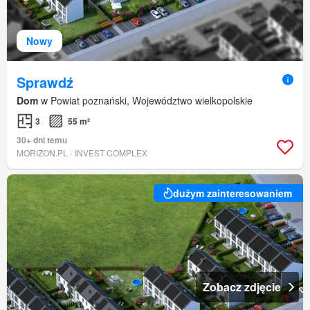
Nowy
Sprawdź
Dom
w Powiat poznański, Województwo wielkopolskie
3
55 m²
30+ dni temu
MORIZON.PL - INVEST COMPLEX
dużym zainteresowaniem
Zobacz zdjęcie