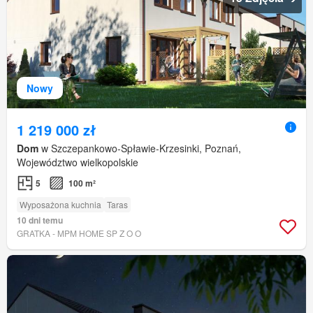
Nowy
1 219 000 zł
Dom
w Szczepankowo-Spławie-Krzesinki, Poznań,
Województwo wielkopolskie
5
100 m²
Wyposażona kuchnia
Taras
10 dni temu
GRATKA - MPM HOME SP Z O O