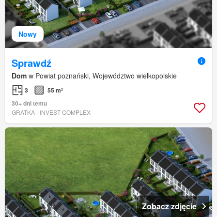
Nowy
Sprawdź
Dom
w Powiat poznański, Województwo wielkopolskie
3
55 m²
30+ dni temu
GRATKA - INVEST COMPLEX
Zobacz zdjęcie