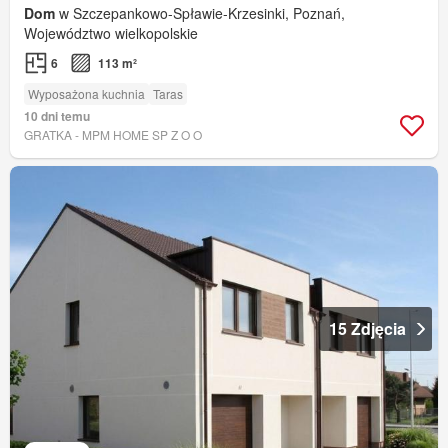
Dom
w Szczepankowo-Spławie-Krzesinki, Poznań,
Województwo wielkopolskie
6
113 m²
Wyposażona kuchnia
Taras
10 dni temu
GRATKA - MPM HOME SP Z O O
15 Zdjęcia