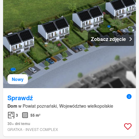
Zobacz zdjęcie
Nowy
Sprawdź
Dom
w Powiat poznański, Województwo wielkopolskie
3
55 m²
30+ dni temu
GRATKA - INVEST COMPLEX