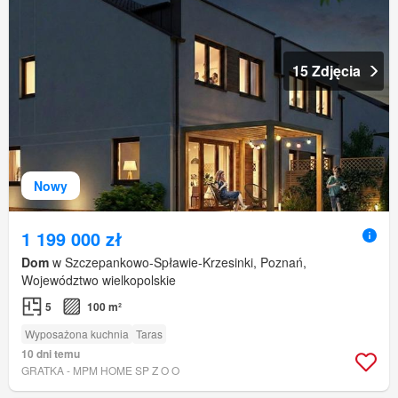
15 Zdjęcia
Nowy
1 199 000 zł
Dom
w Szczepankowo-Spławie-Krzesinki, Poznań,
Województwo wielkopolskie
5
100 m²
Wyposażona kuchnia
Taras
10 dni temu
GRATKA - MPM HOME SP Z O O