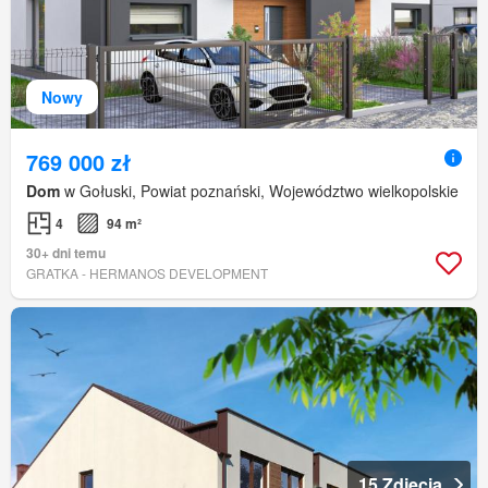
Nowy
769 000 zł
Dom
w Gołuski, Powiat poznański, Województwo wielkopolskie
4
94 m²
30+ dni temu
GRATKA - HERMANOS DEVELOPMENT
15 Zdjęcia