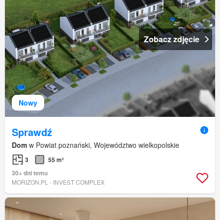
Zobacz zdjęcie
Nowy
Sprawdź
Dom
w Powiat poznański, Województwo wielkopolskie
3
55 m²
30+ dni temu
MORIZON.PL - INVEST COMPLEX