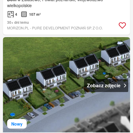
wielkopolskie
4
107 m²
30+ dni temu
MORIZON.PL - PURE DEVELOPMENT POZNAŃ SP. Z O.O.
Zobacz zdjęcie
Nowy