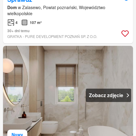
Dom
w Zalasewo, Powiat poznański, Województwo
wielkopolskie
4
107 m²
30+ dni temu
GRATKA - PURE DEVELOPMENT POZNAŃ SP. Z O.O.
Zobacz zdjęcie
Nowy