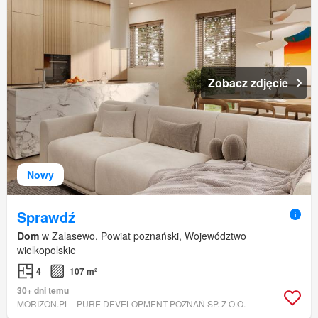
Zobacz zdjęcie
Nowy
Sprawdź
Dom
w Zalasewo, Powiat poznański, Województwo
wielkopolskie
4
107 m²
30+ dni temu
MORIZON.PL - PURE DEVELOPMENT POZNAŃ SP. Z O.O.