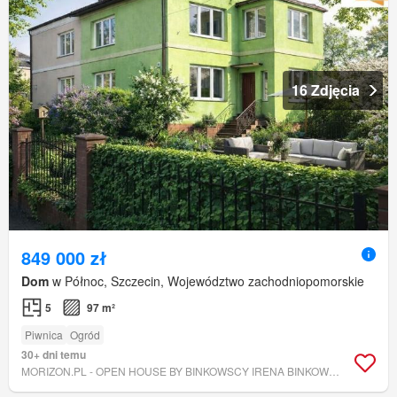
16 Zdjęcia
849 000 zł
Dom
w Północ, Szczecin, Województwo zachodniopomorskie
5
97 m²
Piwnica
Ogród
30+ dni temu
MORIZON.PL - OPEN HOUSE BY BINKOWSCY IRENA BINKOWSKA