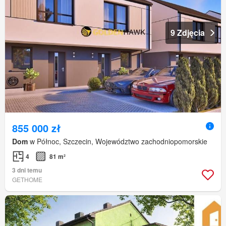
9 Zdjęcia
855 000 zł
Dom
w Północ, Szczecin, Województwo zachodniopomorskie
4
81 m²
3 dni temu
GETHOME