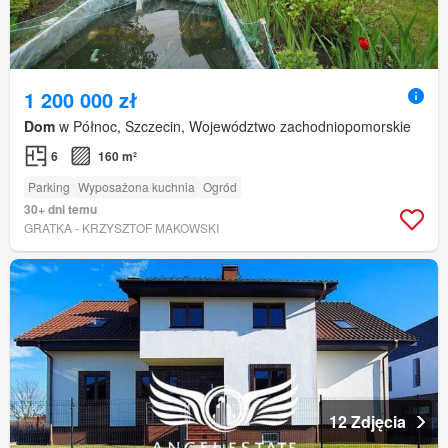
1 200 000 zł
Dom
w Północ, Szczecin, Województwo zachodniopomorskie
6
160 m²
Parking
Wyposażona kuchnia
Ogród
30+ dni temu
GRATKA - KRZYSZTOF MAKOWSKI
12 Zdjęcia