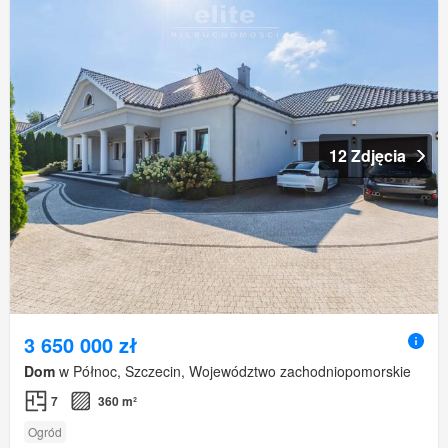
12 Zdjęcia
3 650 000 zł
Dom
w Północ, Szczecin, Województwo zachodniopomorskie
7
360 m²
Ogród