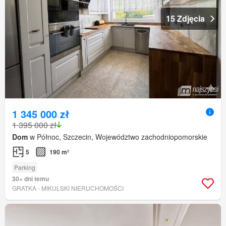
15 Zdjęcia
1 345 000 zł
1 395 000 zł
Dom
w Północ, Szczecin, Województwo zachodniopomorskie
5
190 m²
Parking
30+ dni temu
GRATKA - MIKULSKI NIERUCHOMOŚCI