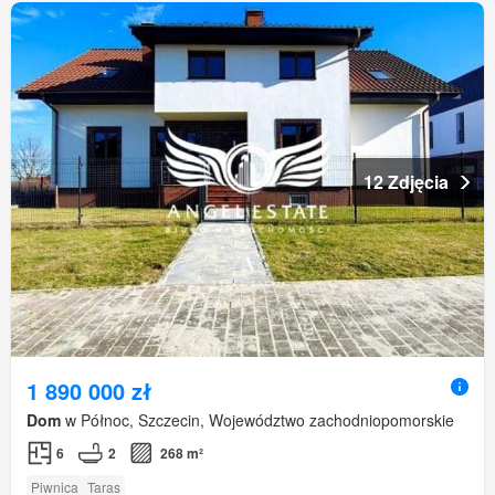
12 Zdjęcia
1 890 000 zł
Dom
w Północ, Szczecin, Województwo zachodniopomorskie
6
2
268 m²
Piwnica
Taras