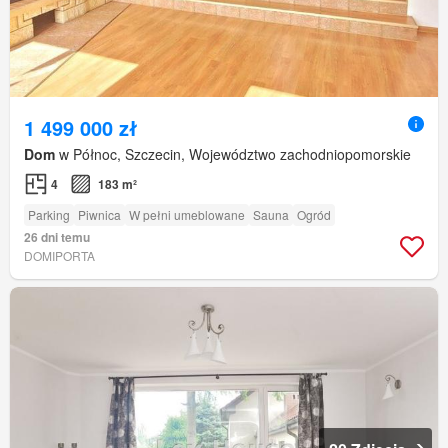
1 499 000 zł
Dom
w Północ, Szczecin, Województwo zachodniopomorskie
4
183 m²
Parking
Piwnica
W pełni umeblowane
Sauna
Ogród
26 dni temu
DOMIPORTA