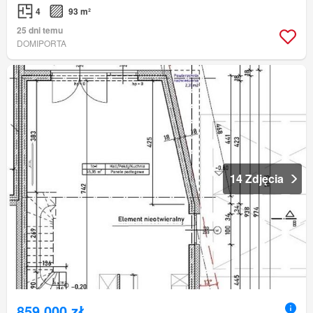
4
93 m²
25 dni temu
DOMIPORTA
14 Zdjęcia
859 000 zł