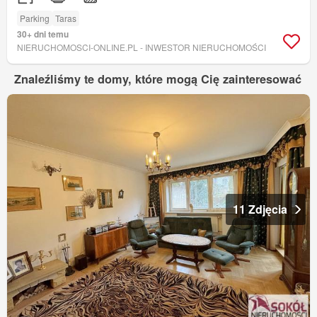
Parking
Taras
30+ dni temu
NIERUCHOMOSCI-ONLINE.PL - INWESTOR NIERUCHOMOŚCI
Znaleźliśmy te domy, które mogą Cię zainteresować
11 Zdjęcia