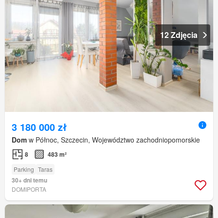
12 Zdjęcia
3 180 000 zł
Dom
w Północ, Szczecin, Województwo zachodniopomorskie
8
483 m²
Parking
Taras
30+ dni temu
DOMIPORTA