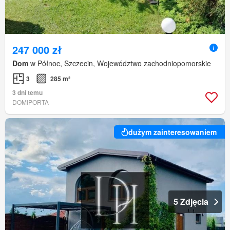
247 000 zł
Dom
w Północ, Szczecin, Województwo zachodniopomorskie
3
285 m²
3 dni temu
DOMIPORTA
dużym zainteresowaniem
5 Zdjęcia