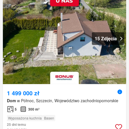
15 Zdjęcia
1 499 000 zł
Dom
w Północ, Szczecin, Województwo zachodniopomorskie
5
300 m²
Wyposażona kuchnia
Basen
25 dni temu