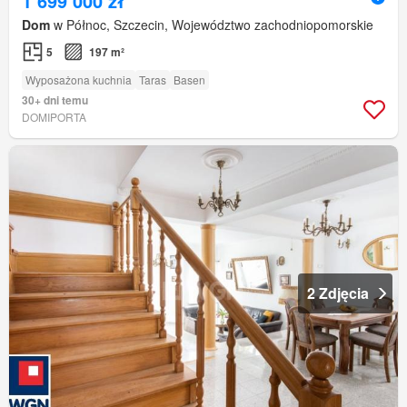
1 699 000 zł
Dom
w Północ, Szczecin, Województwo zachodniopomorskie
5
197 m²
Wyposażona kuchnia
Taras
Basen
30+ dni temu
DOMIPORTA
2 Zdjęcia