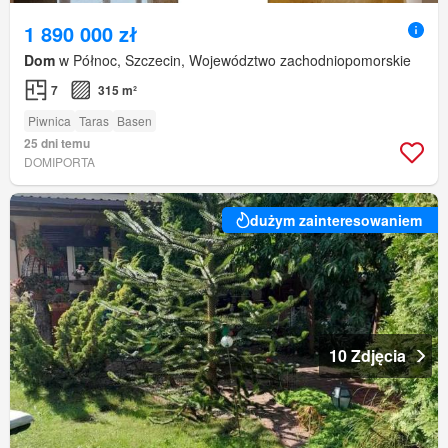
1 890 000 zł
Dom
w Północ, Szczecin, Województwo zachodniopomorskie
7
315 m²
Piwnica
Taras
Basen
25 dni temu
DOMIPORTA
dużym zainteresowaniem
10 Zdjęcia