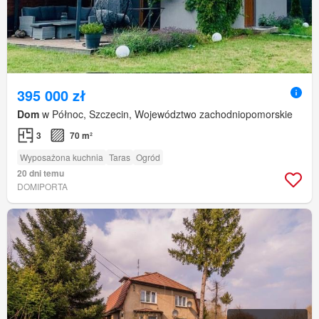
395 000 zł
Dom
w Północ, Szczecin, Województwo zachodniopomorskie
3
70 m²
Wyposażona kuchnia
Taras
Ogród
20 dni temu
DOMIPORTA