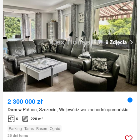
9 Zdjęcia
2 300 000 zł
Dom
w Północ, Szczecin, Województwo zachodniopomorskie
6
220 m²
Parking
Taras
Basen
Ogród
25 dni temu