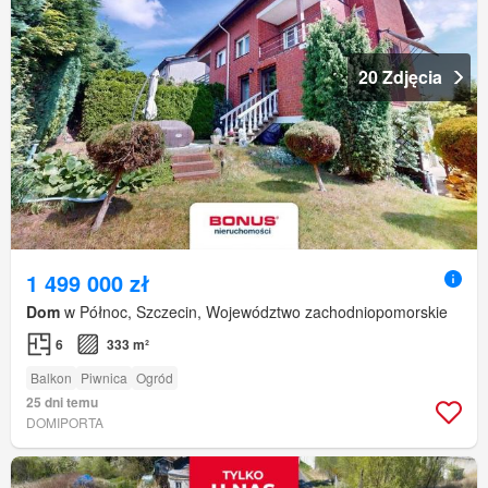
20 Zdjęcia
1 499 000 zł
Dom
w Północ, Szczecin, Województwo zachodniopomorskie
6
333 m²
Balkon
Piwnica
Ogród
25 dni temu
DOMIPORTA