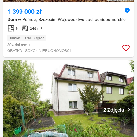
1 399 000 zł
Dom
w Północ, Szczecin, Województwo zachodniopomorskie
9
340 m²
Balkon
Taras
Ogród
30+ dni temu
GRATKA - SOKÓŁ NIERUCHOMOŚCI
12 Zdjęcia