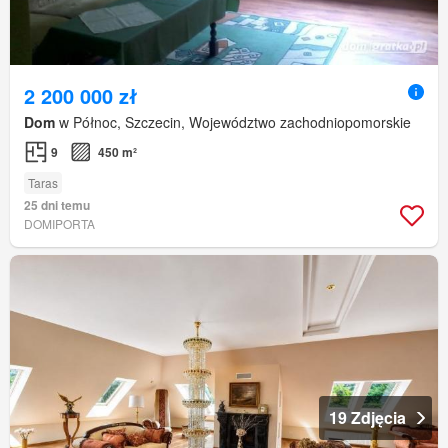
2 200 000 zł
Dom
w Północ, Szczecin, Województwo zachodniopomorskie
9
450 m²
Taras
25 dni temu
DOMIPORTA
19 Zdjęcia