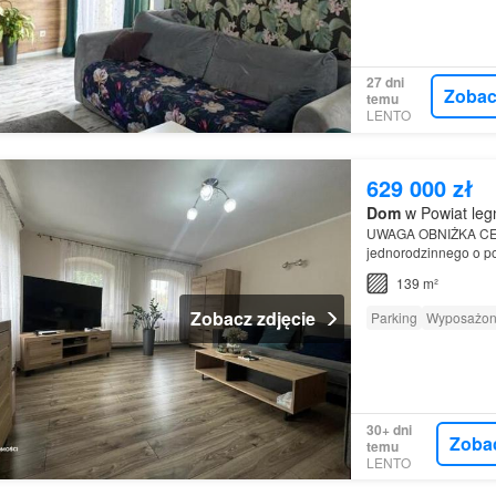
27 dni
Zobac
temu
LENTO
629 000 zł
Dom
w Powiat leg
UWAGA OBNIŻKA CENY
jednorodzinnego o p
139 m²
Zobacz zdjęcie
Parking
Wyposażon
30+ dni
Zoba
temu
LENTO