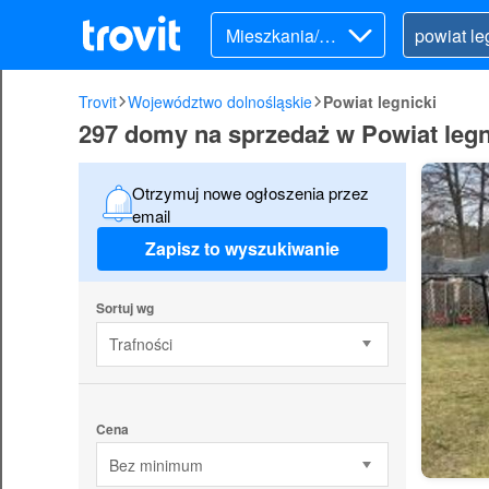
Mieszkania/Do
my (sprzedaż)
Trovit
Województwo dolnośląskie
Powiat legnicki
297 domy na sprzedaż w Powiat legn
Otrzymuj nowe ogłoszenia przez
email
Zapisz to wyszukiwanie
Sortuj wg
Trafności
Cena
Bez minimum