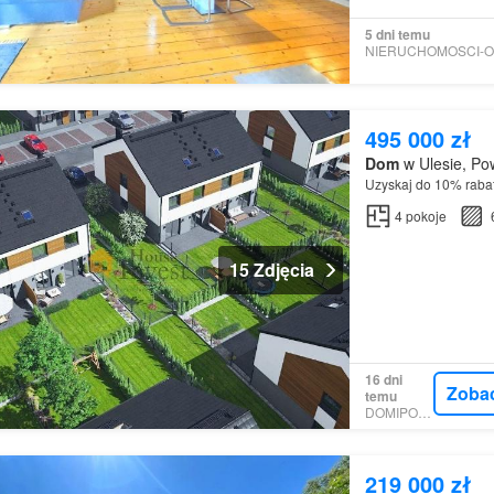
5 dni temu
495 000 zł
Dom
w Ulesie, Pow
Uzyskaj do 10% rab
4
pokoje
15 Zdjęcia
16 dni
Zoba
temu
DOMIPORTA
219 000 zł