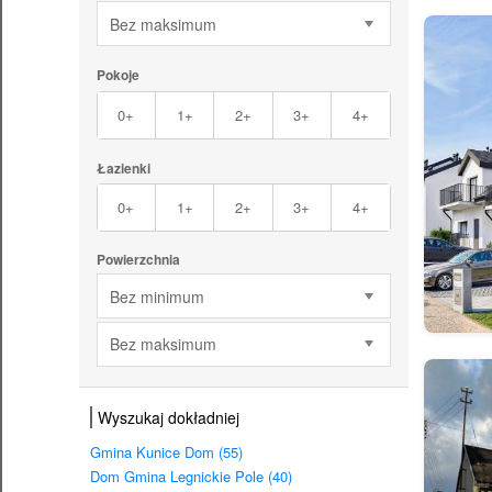
Bez maksimum
Pokoje
0+
1+
2+
3+
4+
Łazienki
0+
1+
2+
3+
4+
Powierzchnia
Bez minimum
Bez maksimum
Wyszukaj dokładniej
Gmina Kunice Dom (55)
Dom Gmina Legnickie Pole (40)