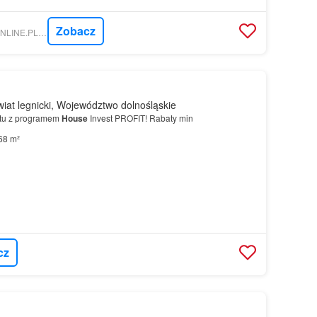
Zobacz
NIERUCHOMOSCI-ONLINE.PL - PÓŁNOC LEGNICA | BIURO NIERUCHOMOŚCI
iat legnicki, Województwo dolnośląskie
atu z programem
House
Invest PROFIT! Rabaty min
68 m²
cz