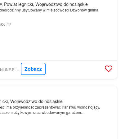
, Powiat legnicki, Województwo dolnośląskie
dnorodzinny usytuowany w miejscowości Dzwonów gmina
100 m²
Zobacz
NIERUCHOMOSCI-ONLINE.PL - SYLWIA KOPYRA NIERUCHOMOŚCI
nicki, Województwo dolnośląskie
ści ma przyjemność zaprezentować Państwu wolnostojący,
daszem użytkowym oraz wbudowanym garażem
Przestronna działka:
Dom
posadowiony jest na regularnej,