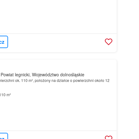
cz
Powiat legnicki, Województwo dolnośląskie
ierzchni ok. 110 m², położony na działce o powierzchni około 12
110 m²
cz