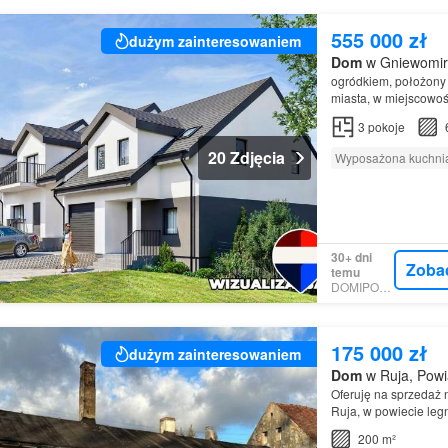
555 000 zł
dużym zainteresowaniem
Dom
w Gniewomiro
ogródkiem, położony 
miasta, w miejscowo
legnicki
, gmina Miłko
3
pokoje
20 Zdjęcia
Wyposażona kuchni
30+ dni
Zoba
temu
DOMIPORTA
175 000 zł
dużym zainteresowaniem
Dom
w Ruja, Powia
Oferuję na sprzedaż 
Ruja, w powiecie legn
S3/A4.Opis nierucho
200 m²