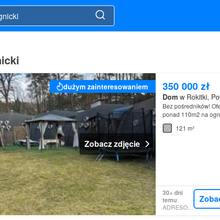
icki
350 000 zł
dużym zainteresowaniem
Dom
w Rokitki, Po
Bez pośredników! Ofe
ponad 110m2 na ogr
121 m²
Zobacz zdjęcie
30+ dni
Zoba
temu
ADRESOWO