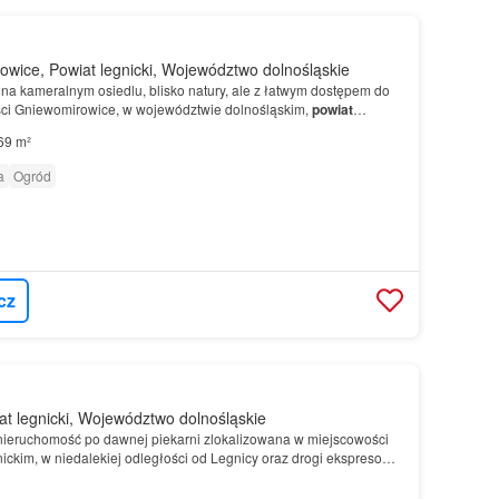
wice, Powiat legnicki, Województwo dolnośląskie
na kameralnym osiedlu, blisko natury, ale z łatwym dostępem do
ści Gniewomirowice, w województwie dolnośląskim,
powiat
wice.
69 m²
a
Ogród
cz
t legnicki, Województwo dolnośląskie
nieruchomość po dawnej piekarni zlokalizowana w miejscowości
ickim, w niedalekiej odległości od Legnicy oraz drogi ekspresowej
mości: Budynek wolnostojący o powierzc…