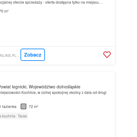
cjalnej ofercie sprzedaży - oferta dostępna tylko na miejscu…
70 m²
Zobacz
NIERUCHOMOSCI-ONLINE.PL - BRZOZOVA PARK SP. Z O.O.
owiat legnicki, Województwo dolnośląskie
iejscowości Kochlice, w cichej spokojnej okolicy z dala od drogi
1
łazienka
72 m²
 kuchnia
Taras