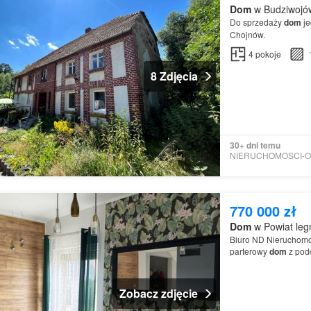
Dom
w Budziwojów
Do sprzedaży
dom
je
Chojnów.
4
pokoje
8 Zdjęcia
30+ dni temu
770 000 zł
Dom
w Powiat leg
Biuro ND Nieruchomo
parterowy
dom
z pod
jednostanowiskowym 
prostokątnej dz…
Zobacz zdjęcie