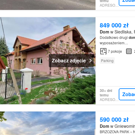
temu
ADRESOWO
849 000 zł
Dom
w Siedliska, 
Dodatkowo drugi
do
wyposażeniem…
7
pokoje
Zobacz zdjęcie
Parking
30+ dni
Zoba
temu
ADRESOWO
590 000 zł
Dom
w Gniewomiro
BRZOZOVA PARK –