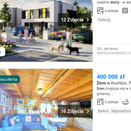
ostatnie
domy
- w spe
4
pokoje
12 Zdjęcia
Parking
30+ dni temu
y
400 000 zł
Dom
w Kochlice, P
Dom
znajduje się w m
głównej…
2
pokoje
16 Zdjęcia
Balkon
Wyposażona