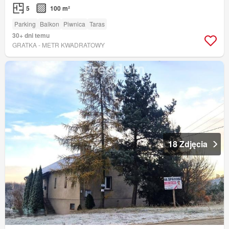
5
100 m²
Parking
Balkon
Piwnica
Taras
30+ dni temu
GRATKA - METR KWADRATOWY
18 Zdjęcia