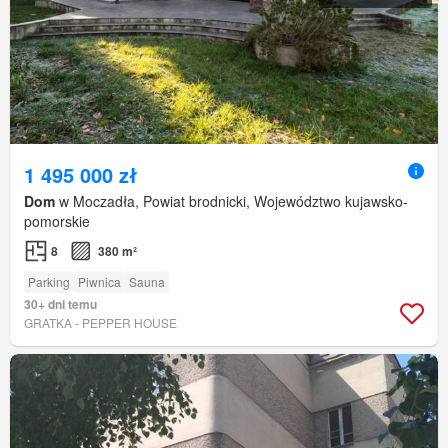
1 495 000 zł
Dom
w Moczadła, Powiat brodnicki, Województwo kujawsko-
pomorskie
8
380 m²
Parking
Piwnica
Sauna
30+ dni temu
GRATKA - PEPPER HOUSE