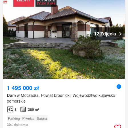
12 Zdjęcia
1 495 000 zł
Dom
w Moczadła, Powiat brodnicki, Województwo kujawsko-
pomorskie
8
380 m²
Parking
Piwnica
Sauna
30+ dni temu