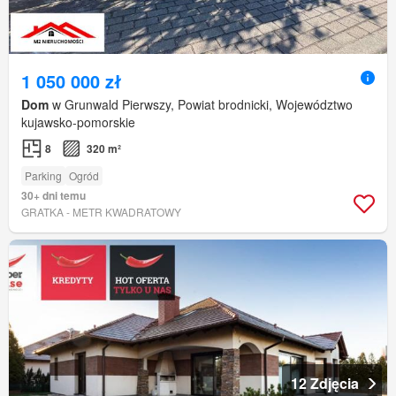
1 050 000 zł
Dom
w Grunwald Pierwszy, Powiat brodnicki, Województwo
kujawsko-pomorskie
8
320 m²
Parking
Ogród
30+ dni temu
GRATKA - METR KWADRATOWY
12 Zdjęcia