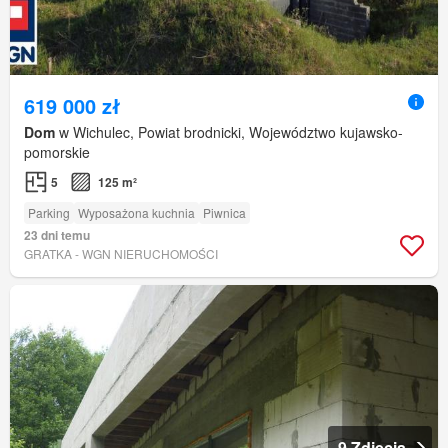
619 000 zł
Dom
w Wichulec, Powiat brodnicki, Województwo kujawsko-
pomorskie
5
125 m²
Parking
Wyposażona kuchnia
Piwnica
23 dni temu
GRATKA - WGN NIERUCHOMOŚCI
9 Zdjęcia