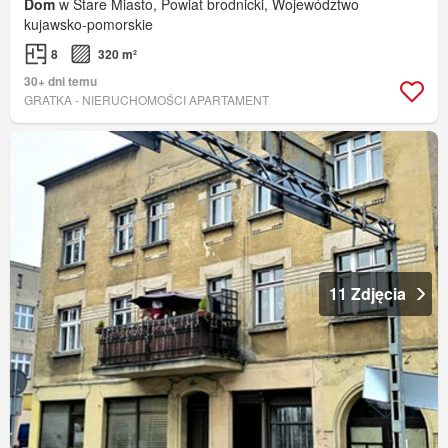
Dom
w Stare Miasto, Powiat brodnicki, Województwo
kujawsko-pomorskie
8
320 m²
30+ dni temu
GRATKA - NIERUCHOMOŚCI APARTAMENT
11 Zdjęcia