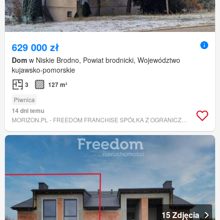
629 000 zł
Dom
w Niskie Brodno, Powiat brodnicki, Województwo
kujawsko-pomorskie
3
127 m²
Piwnica
14 dni temu
MORIZON.PL - FREEDOM FRANCHISE SPÓŁKA Z OGRANICZONĄ ODPOWIEDZIALNOŚCIĄ
15 Zdjęcia