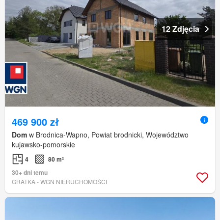
12 Zdjęcia
469 900 zł
Dom
w Brodnica-Wapno, Powiat brodnicki, Województwo
kujawsko-pomorskie
4
80 m²
30+ dni temu
GRATKA - WGN NIERUCHOMOŚCI