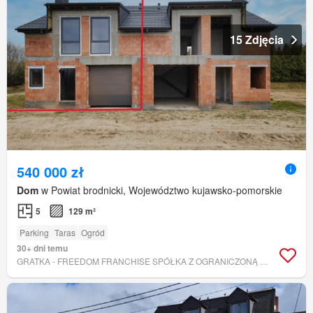
15 Zdjęcia
540 000 zł
Dom
w Powiat brodnicki, Województwo kujawsko-pomorskie
5
129 m²
Parking
Taras
Ogród
30+ dni temu
GRATKA - FREEDOM FRANCHISE SPÓŁKA Z OGRANICZONĄ ODPOWIEDZIALNOŚCIĄ