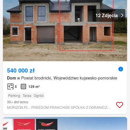
12 Zdjęcia
540 000 zł
Dom
w Powiat brodnicki, Województwo kujawsko-pomorskie
5
129 m²
Parking
Taras
Ogród
30+ dni temu
MORIZON.PL - FREEDOM FRANCHISE SPÓŁKA Z OGRANICZONĄ ODPOWIEDZIALNOŚCIĄ