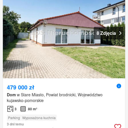
8 Zdjęcia
479 000 zł
Dom
w Stare Miasto, Powiat brodnicki, Województwo
kujawsko-pomorskie
3
80 m²
Parking
Wyposażona kuchnia
3 dni temu