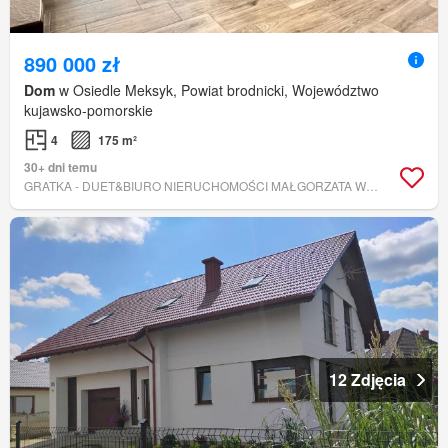
890 000 zł
Dom
w Osiedle Meksyk, Powiat brodnicki, Województwo
kujawsko-pomorskie
4
175 m²
30+ dni temu
GRATKA - DUET&BIURO NIERUCHOMOŚCI MAŁGORZATA WOŁONSEWICZ
12 Zdjęcia