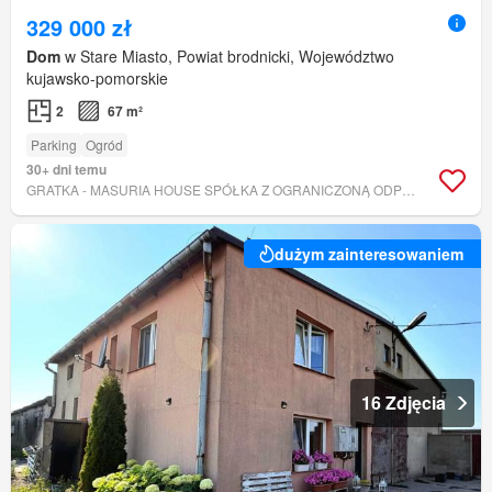
329 000 zł
Dom
w Stare Miasto, Powiat brodnicki, Województwo
kujawsko-pomorskie
2
67 m²
Parking
Ogród
30+ dni temu
GRATKA - MASURIA HOUSE SPÓŁKA Z OGRANICZONĄ ODPOWIEDZIALNOŚCIĄ
dużym zainteresowaniem
16 Zdjęcia