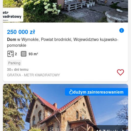
250 000 zł
Dom
w Wymokłe, Powiat brodnicki, Województwo kujawsko-
pomorskie
2
93 m²
Parking
30+ dni temu
GRATKA - METR KWADRATOWY
dużym zainteresowaniem