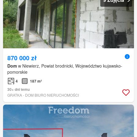
870 000 zł
Dom
w Niewierz, Powiat brodnicki, Województwo kujawsko-
pomorskie
4
187 m²
30+ dni temu
GRATKA - DOM BIURO NIERUCHOMOŚCI