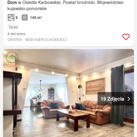
Dom
w Osiedle Karbowskie, Powiat brodnicki, Województwo
kujawsko-pomorskie
6
140 m²
Taras
4 dni temu
GRATKA - WGN NIERUCHOMOŚCI
19 Zdjęcia