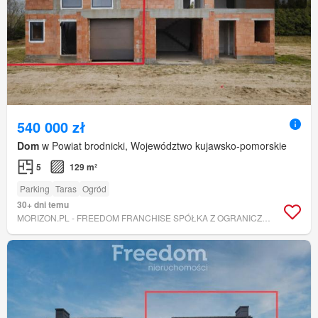
540 000 zł
Dom
w Powiat brodnicki, Województwo kujawsko-pomorskie
5
129 m²
Parking
Taras
Ogród
30+ dni temu
MORIZON.PL - FREEDOM FRANCHISE SPÓŁKA Z OGRANICZONĄ ODPOWIEDZIALNOŚCIĄ