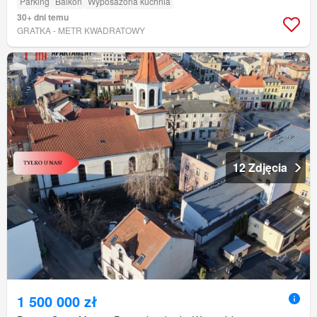
Parking
Balkon
Wyposażona kuchnia
30+ dni temu
GRATKA - METR KWADRATOWY
12 Zdjęcia
1 500 000 zł