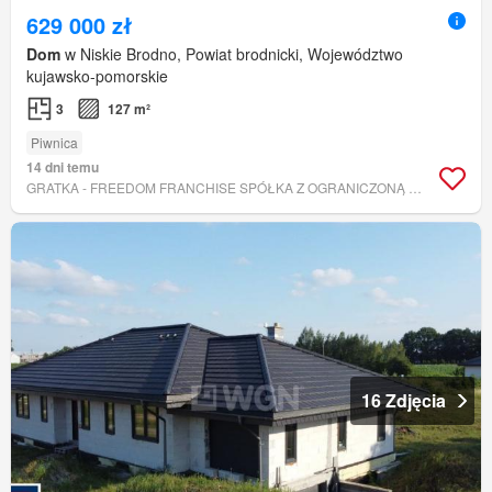
629 000 zł
Dom
w Niskie Brodno, Powiat brodnicki, Województwo
kujawsko-pomorskie
3
127 m²
Piwnica
14 dni temu
GRATKA - FREEDOM FRANCHISE SPÓŁKA Z OGRANICZONĄ ODPOWIEDZIALNOŚCIĄ
16 Zdjęcia