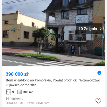
10 Zdjęcia
398 000 zł
Dom
w Jabłonowo Pomorskie, Powiat brodnicki, Województwo
kujawsko-pomorskie
9
380 m²
30+ dni temu
GRATKA - METR KWADRATOWY