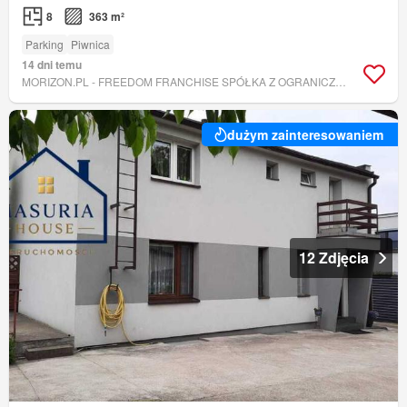
8
363 m²
Parking
Piwnica
14 dni temu
MORIZON.PL - FREEDOM FRANCHISE SPÓŁKA Z OGRANICZONĄ ODPOWIEDZIALNOŚCIĄ
dużym zainteresowaniem
12 Zdjęcia