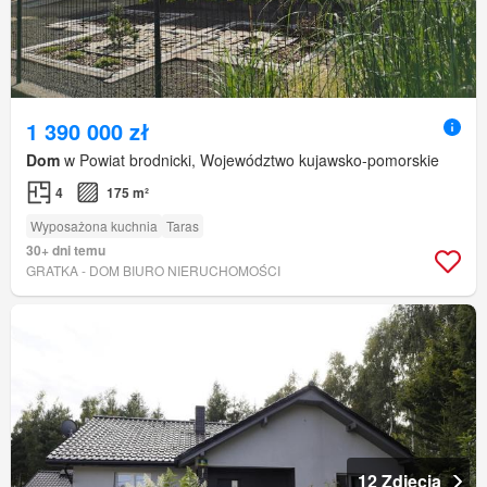
1 390 000 zł
Dom
w Powiat brodnicki, Województwo kujawsko-pomorskie
4
175 m²
Wyposażona kuchnia
Taras
30+ dni temu
GRATKA - DOM BIURO NIERUCHOMOŚCI
12 Zdjęcia