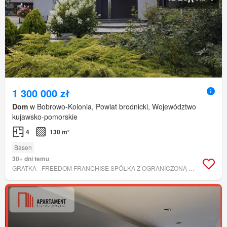
1 300 000 zł
Dom
w Bobrowo-Kolonia, Powiat brodnicki, Województwo
kujawsko-pomorskie
4
130 m²
Basen
30+ dni temu
GRATKA - FREEDOM FRANCHISE SPÓŁKA Z OGRANICZONĄ ODPOWIEDZIALNOŚCIĄ