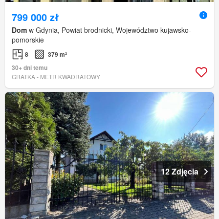
799 000 zł
Dom
w Gdynia, Powiat brodnicki, Województwo kujawsko-
pomorskie
8
379 m²
30+ dni temu
GRATKA - METR KWADRATOWY
12 Zdjęcia