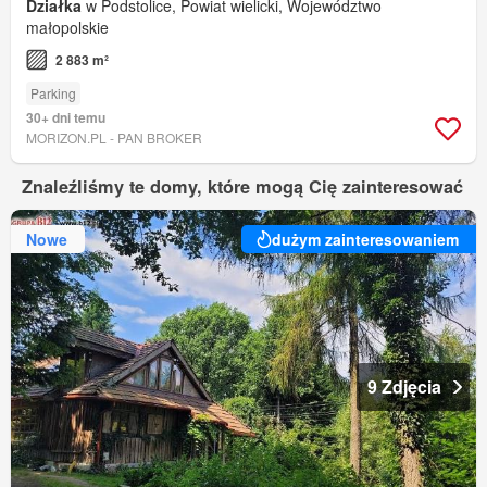
Działka
w Podstolice, Powiat wielicki, Województwo
małopolskie
2 883 m²
Parking
30+ dni temu
MORIZON.PL - PAN BROKER
Znaleźliśmy te domy, które mogą Cię zainteresować
Nowe
dużym zainteresowaniem
9 Zdjęcia