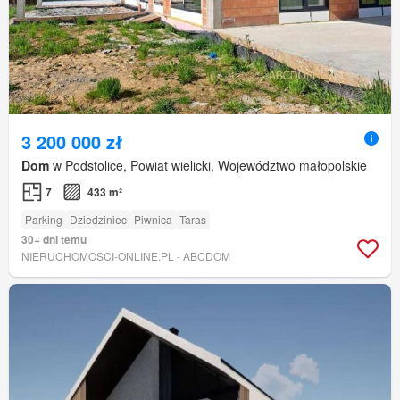
3 200 000 zł
Dom
w Podstolice, Powiat wielicki, Województwo małopolskie
7
433 m²
Parking
Dziedziniec
Piwnica
Taras
30+ dni temu
NIERUCHOMOSCI-ONLINE.PL - ABCDOM