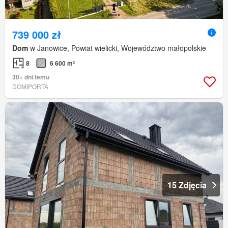
739 000 zł
Dom
w Janowice, Powiat wielicki, Województwo małopolskie
8
6 600 m²
30+ dni temu
DOMIPORTA
15 Zdjęcia