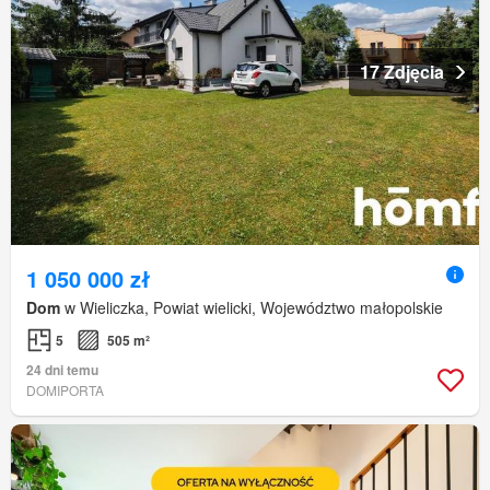
17 Zdjęcia
1 050 000 zł
Dom
w Wieliczka, Powiat wielicki, Województwo małopolskie
5
505 m²
24 dni temu
DOMIPORTA