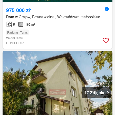
975 000 zł
Dom
w Grajów, Powiat wielicki, Województwo małopolskie
5
162 m²
Parking
Taras
24 dni temu
DOMIPORTA
17 Zdjęcia