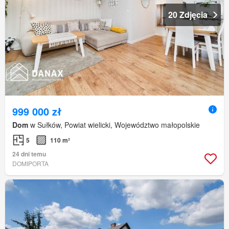
20 Zdjęcia
999 000 zł
Dom
w Sułków, Powiat wielicki, Województwo małopolskie
5
110 m²
24 dni temu
DOMIPORTA