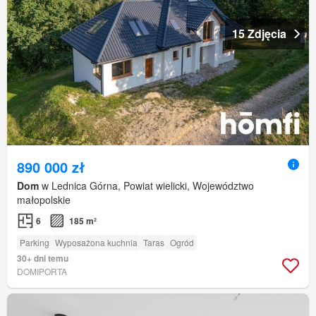
15 Zdjęcia
890 000 zł
Dom
w Lednica Górna, Powiat wielicki, Województwo
małopolskie
6
185 m²
Parking
Wyposażona kuchnia
Taras
Ogród
30+ dni temu
DOMIPORTA