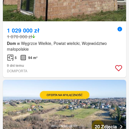
1 029 000 zł
1 070 000 zł
Dom
w Węgrzce Wielkie, Powiat wielicki, Województwo
małopolskie
5
94 m²
9 dni temu
DOMIPORTA
20 Zdjęcia