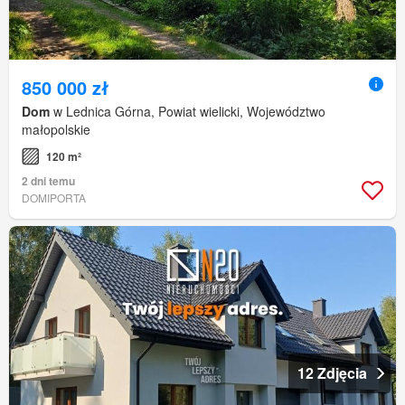
850 000 zł
Dom
w Lednica Górna, Powiat wielicki, Województwo
małopolskie
120 m²
2 dni temu
DOMIPORTA
12 Zdjęcia