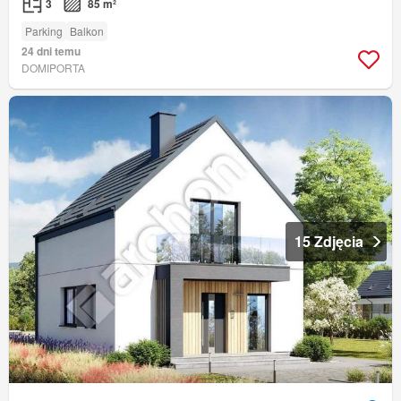
3
85 m²
Parking
Balkon
24 dni temu
DOMIPORTA
15 Zdjęcia