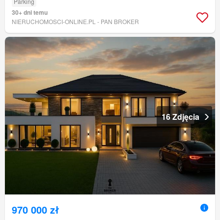
Parking
30+ dni temu
NIERUCHOMOSCI-ONLINE.PL - PAN BROKER
16 Zdjęcia
970 000 zł