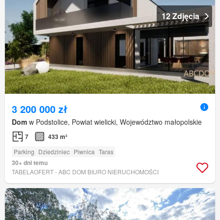
12 Zdjęcia
3 200 000 zł
Dom
w Podstolice, Powiat wielicki, Województwo małopolskie
7
433 m²
Parking
Dziedziniec
Piwnica
Taras
30+ dni temu
TABELAOFERT - ABC DOM BIURO NIERUCHOMOŚCI