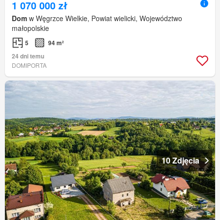
1 070 000 zł
Dom
w Węgrzce Wielkie, Powiat wielicki, Województwo
małopolskie
5
94 m²
24 dni temu
DOMIPORTA
10 Zdjęcia