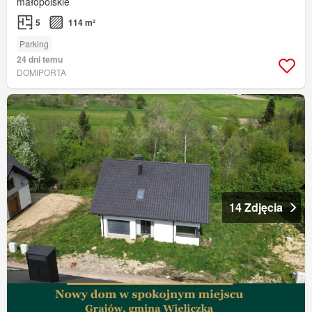
małopolskie
5
114 m²
Parking
24 dni temu
DOMIPORTA
14 Zdjęcia