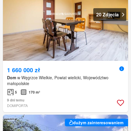
20 Zdjęcia
1 660 000 zł
Dom
w Węgrzce Wielkie, Powiat wielicki, Województwo
małopolskie
5
170 m²
9 dni temu
DOMIPORTA
dużym zainteresowaniem