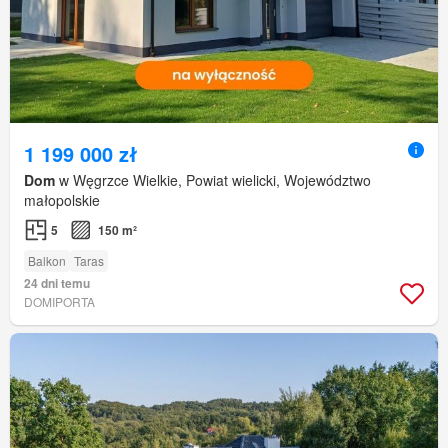
1 199 000 zł
Dom
w Węgrzce Wielkie, Powiat wielicki, Województwo
małopolskie
5
150 m²
Balkon
Taras
24 dni temu
DOMIPORTA