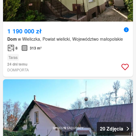
1 190 000 zł
Dom
w Wieliczka, Powiat wielicki, Województwo małopolskie
8
313 m²
Taras
24 dni temu
DOMIPORTA
20 Zdjęcia