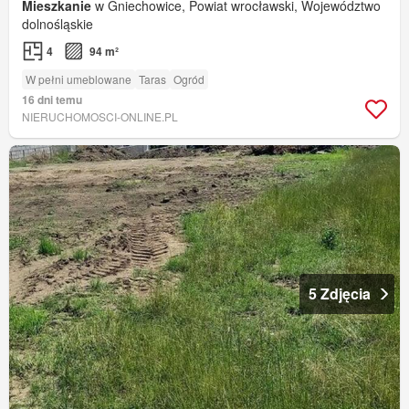
Mieszkanie
w Gniechowice, Powiat wrocławski, Województwo
dolnośląskie
4
94 m²
W pełni umeblowane
Taras
Ogród
16 dni temu
NIERUCHOMOSCI-ONLINE.PL
5 Zdjęcia