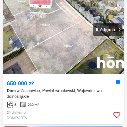
9 Zdjęcia
650 000 zł
Dom
w Zachowice, Powiat wrocławski, Województwo
dolnośląskie
5
230 m²
24 dni temu
DOMIPORTA