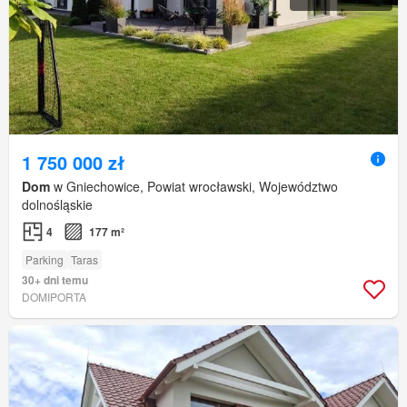
1 750 000 zł
Dom
w Gniechowice, Powiat wrocławski, Województwo
dolnośląskie
4
177 m²
Parking
Taras
30+ dni temu
DOMIPORTA