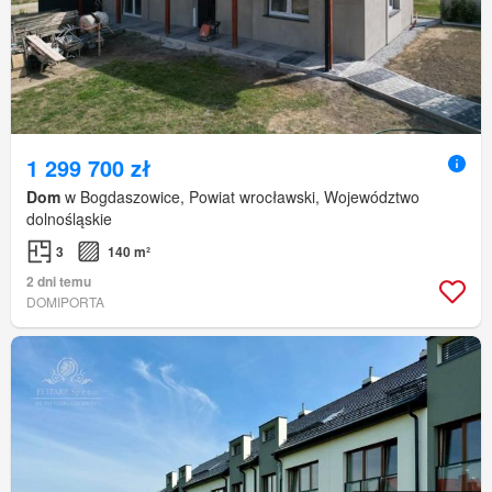
1 299 700 zł
Dom
w Bogdaszowice, Powiat wrocławski, Województwo
dolnośląskie
3
140 m²
2 dni temu
DOMIPORTA