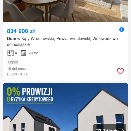
834 900 zł
Dom
w Kąty Wrocławskie, Powiat wrocławski, Województwo
dolnośląskie
4
98 m²
Ogród
10 dni temu
DOMIPORTA
23 Zdjęcia