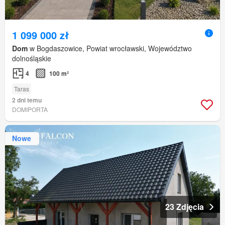
1 099 000 zł
Dom
w Bogdaszowice, Powiat wrocławski, Województwo
dolnośląskie
4
100 m²
Taras
2 dni temu
DOMIPORTA
Nowe
23 Zdjęcia