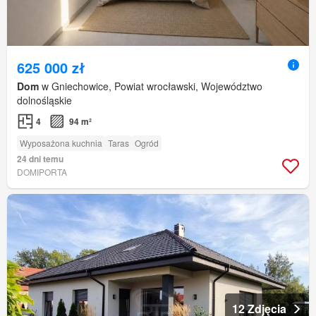
625 000 zł
Dom
w Gniechowice, Powiat wrocławski, Województwo
dolnośląskie
4
94 m²
Wyposażona kuchnia
Taras
Ogród
24 dni temu
DOMIPORTA
12 Zdjęcia