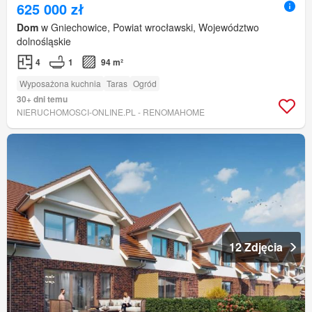
625 000 zł
Dom
w Gniechowice, Powiat wrocławski, Województwo
dolnośląskie
4
1
94 m²
Wyposażona kuchnia
Taras
Ogród
30+ dni temu
NIERUCHOMOSCI-ONLINE.PL - RENOMAHOME
12 Zdjęcia