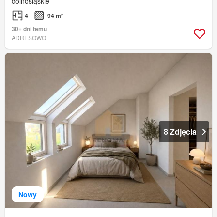
dolnośląskie
4
94 m²
30+ dni temu
ADRESOWO
8 Zdjęcia
Nowy