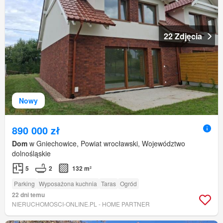
22 Zdjęcia
Nowy
890 000 zł
Dom
w Gniechowice, Powiat wrocławski, Województwo
dolnośląskie
5
2
132 m²
Parking
Wyposażona kuchnia
Taras
Ogród
22 dni temu
NIERUCHOMOSCI-ONLINE.PL - HOME PARTNER