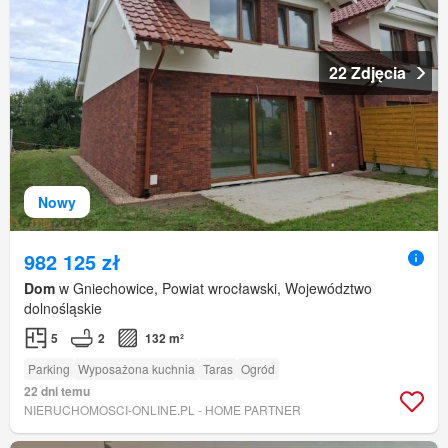
22 Zdjęcia
Nowy
982 125 zł
Dom
w Gniechowice, Powiat wrocławski, Województwo
dolnośląskie
5
2
132 m²
Parking
Wyposażona kuchnia
Taras
Ogród
22 dni temu
NIERUCHOMOSCI-ONLINE.PL - HOME PARTNER