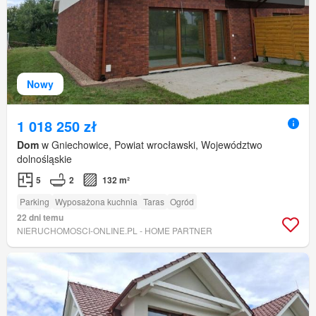
Nowy
1 018 250 zł
Dom
w Gniechowice, Powiat wrocławski, Województwo
dolnośląskie
5
2
132 m²
Parking
Wyposażona kuchnia
Taras
Ogród
22 dni temu
NIERUCHOMOSCI-ONLINE.PL - HOME PARTNER