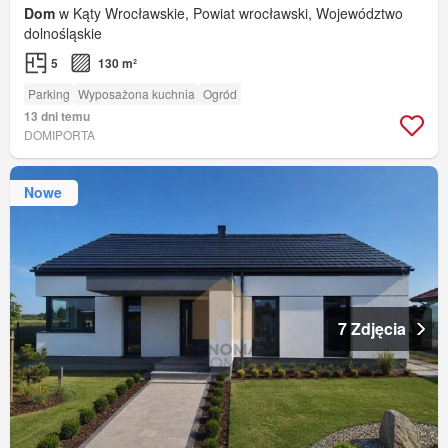
Dom
w Kąty Wrocławskie, Powiat wrocławski, Województwo
dolnośląskie
5
130 m²
Parking
Wyposażona kuchnia
Ogród
13 dni temu
DOMIPORTA
Nowe
7 Zdjęcia