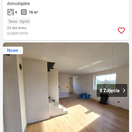
dolnośląskie
4
78 m²
Taras
Ogród
22 dni temu
DOMIPORTA
Nowe
9 Zdjęcia