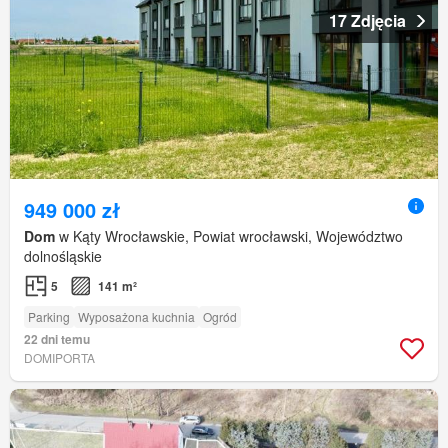
17 Zdjęcia
949 000 zł
Dom
w Kąty Wrocławskie, Powiat wrocławski, Województwo
dolnośląskie
5
141 m²
Parking
Wyposażona kuchnia
Ogród
22 dni temu
DOMIPORTA