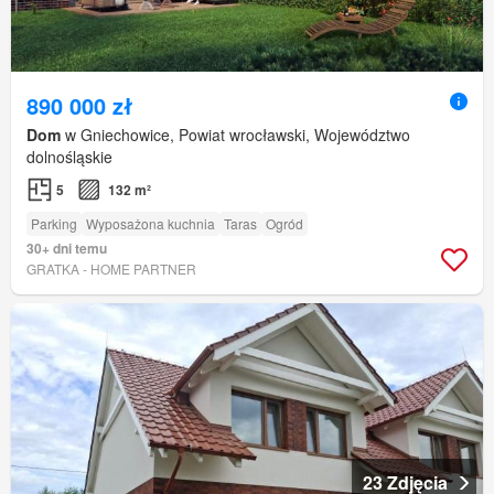
890 000 zł
Dom
w Gniechowice, Powiat wrocławski, Województwo
dolnośląskie
5
132 m²
Parking
Wyposażona kuchnia
Taras
Ogród
30+ dni temu
GRATKA - HOME PARTNER
23 Zdjęcia