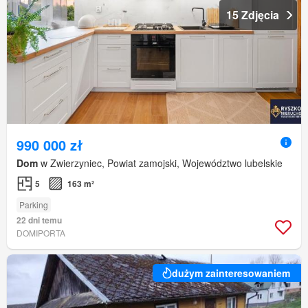
15 Zdjęcia
990 000 zł
Dom
w Zwierzyniec, Powiat zamojski, Województwo lubelskie
5
163 m²
Parking
22 dni temu
DOMIPORTA
dużym zainteresowaniem