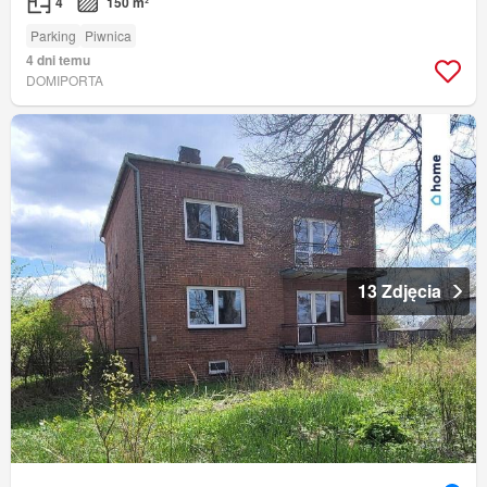
4
150 m²
Parking
Piwnica
4 dni temu
DOMIPORTA
13 Zdjęcia