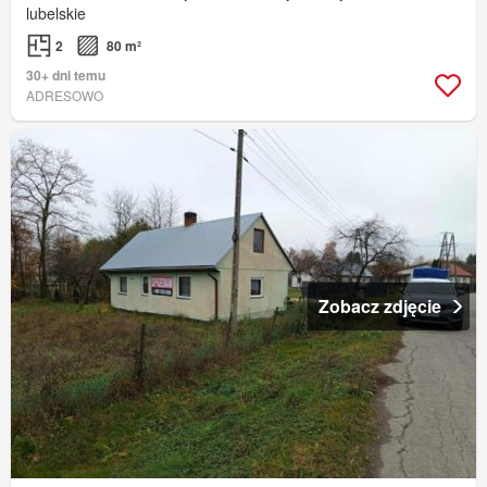
lubelskie
2
80 m²
30+ dni temu
ADRESOWO
Zobacz zdjęcie