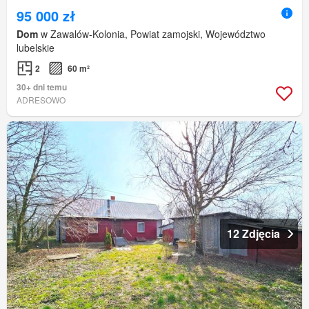
95 000 zł
Dom
w Zawalów-Kolonia, Powiat zamojski, Województwo
lubelskie
2
60 m²
30+ dni temu
ADRESOWO
12 Zdjęcia