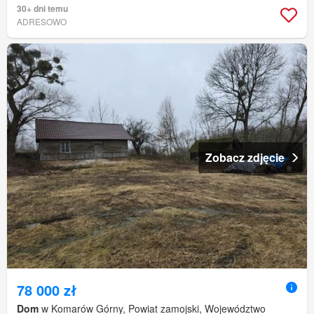
30+ dni temu
ADRESOWO
Zobacz zdjęcie
78 000 zł
Dom
w Komarów Górny, Powiat zamojski, Województwo