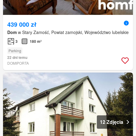
439 000 zł
Dom
w Stary Zamość, Powiat zamojski, Województwo lubelskie
3
180 m²
Parking
22 dni temu
DOMIPORTA
12 Zdjęcia