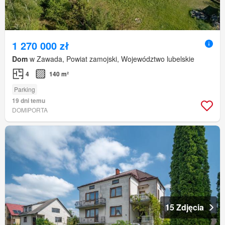
1 270 000 zł
Dom
w Zawada, Powiat zamojski, Województwo lubelskie
4
140 m²
Parking
19 dni temu
DOMIPORTA
15 Zdjęcia