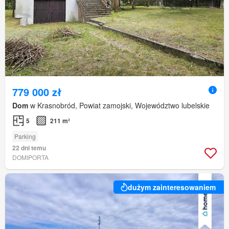
779 000 zł
Dom
w Krasnobród, Powiat zamojski, Województwo lubelskie
5
211 m²
Parking
22 dni temu
DOMIPORTA
dużym zainteresowaniem