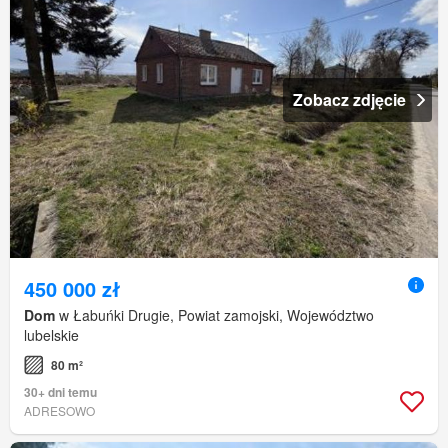
Zobacz zdjęcie
450 000 zł
Dom
w Łabuńki Drugie, Powiat zamojski, Województwo
lubelskie
80 m²
30+ dni temu
ADRESOWO