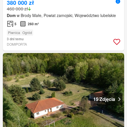
380 000 zł
460 000 zł
Dom
w Brody Małe, Powiat zamojski, Województwo lubelskie
5
260 m²
Piwnica
Ogród
3 dni temu
DOMIPORTA
15 Zdjęcia