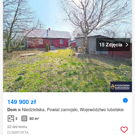
15 Zdjęcia
149 900 zł
Dom
w Niedzieliska, Powiat zamojski, Województwo lubelskie
3
80 m²
22 dni temu
DOMIPORTA