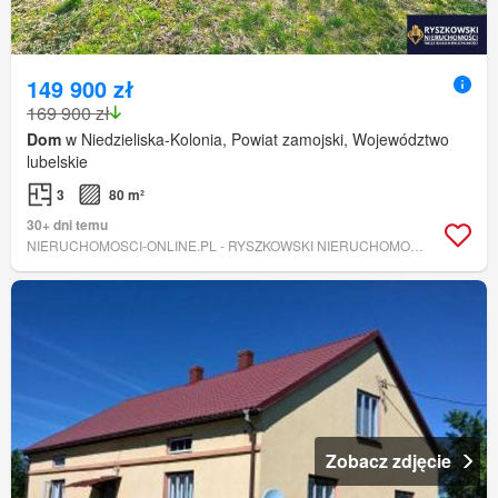
149 900 zł
169 900 zł
Dom
w Niedzieliska-Kolonia, Powiat zamojski, Województwo
lubelskie
3
80 m²
30+ dni temu
NIERUCHOMOSCI-ONLINE.PL - RYSZKOWSKI NIERUCHOMOŚCI
Zobacz zdjęcie