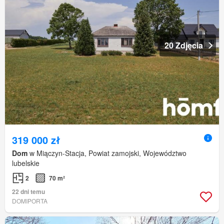
20 Zdjęcia
319 000 zł
Dom
w Miączyn-Stacja, Powiat zamojski, Województwo
lubelskie
2
70 m²
22 dni temu
DOMIPORTA