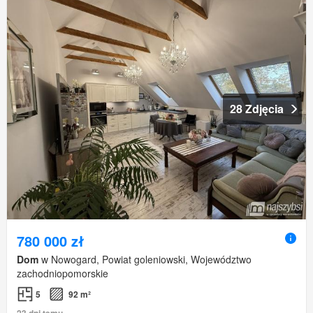
28 Zdjęcia
780 000 zł
Dom
w Nowogard, Powiat goleniowski, Województwo
zachodniopomorskie
5
92 m²