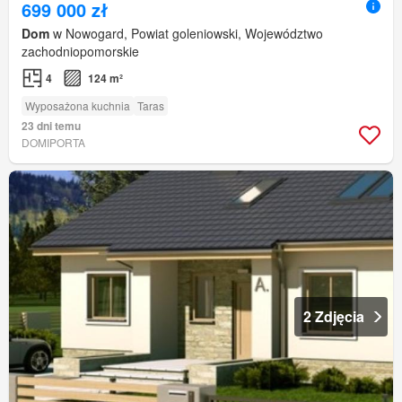
699 000 zł
Dom
w Nowogard, Powiat goleniowski, Województwo
zachodniopomorskie
4
124 m²
Wyposażona kuchnia
Taras
23 dni temu
DOMIPORTA
2 Zdjęcia