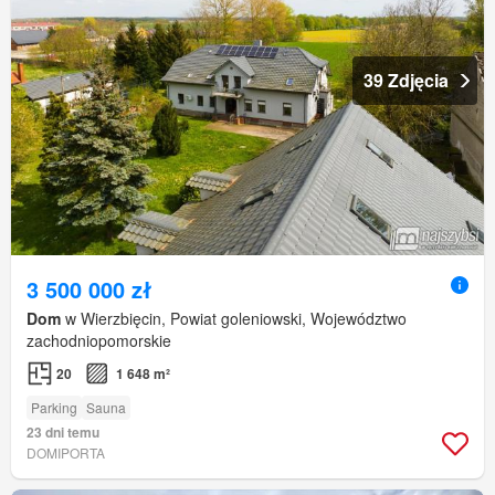
39 Zdjęcia
3 500 000 zł
Dom
w Wierzbięcin, Powiat goleniowski, Województwo
zachodniopomorskie
20
1 648 m²
Parking
Sauna
23 dni temu
DOMIPORTA