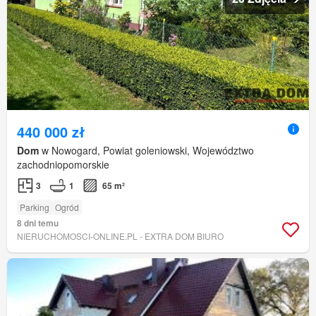
440 000 zł
Dom
w Nowogard, Powiat goleniowski, Województwo
zachodniopomorskie
3
1
65 m²
Parking
Ogród
8 dni temu
NIERUCHOMOSCI-ONLINE.PL - EXTRA DOM BIURO