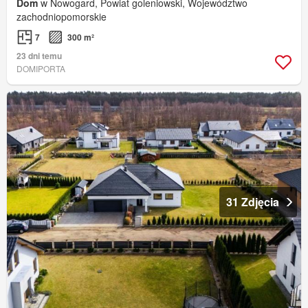
Dom
w Nowogard, Powiat goleniowski, Województwo
zachodniopomorskie
7
300 m²
23 dni temu
DOMIPORTA
31 Zdjęcia