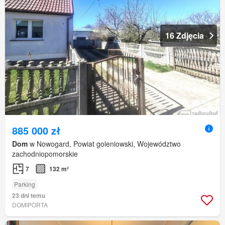
16 Zdjęcia
885 000 zł
Dom
w Nowogard, Powiat goleniowski, Województwo
zachodniopomorskie
7
132 m²
Parking
23 dni temu
DOMIPORTA