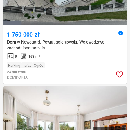
1 750 000 zł
Dom
w Nowogard, Powiat goleniowski, Województwo
zachodniopomorskie
6
153 m²
Parking
Taras
Ogród
23 dni temu
DOMIPORTA