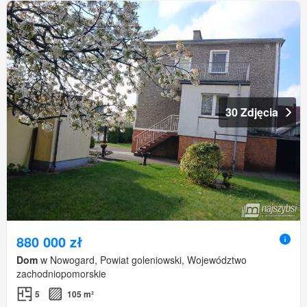
30 Zdjęcia
880 000 zł
Dom
w Nowogard, Powiat goleniowski, Województwo
zachodniopomorskie
5
105 m²