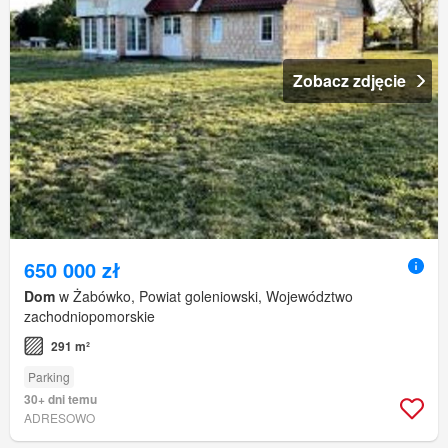
Zobacz zdjęcie
650 000 zł
Dom
w Żabówko, Powiat goleniowski, Województwo
zachodniopomorskie
291 m²
Parking
30+ dni temu
ADRESOWO