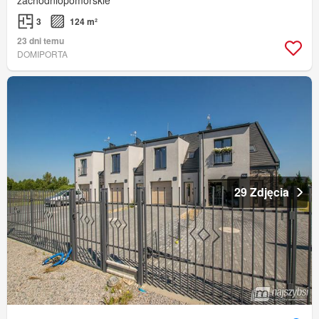
zachodniopomorskie
3
124 m²
23 dni temu
DOMIPORTA
29 Zdjęcia