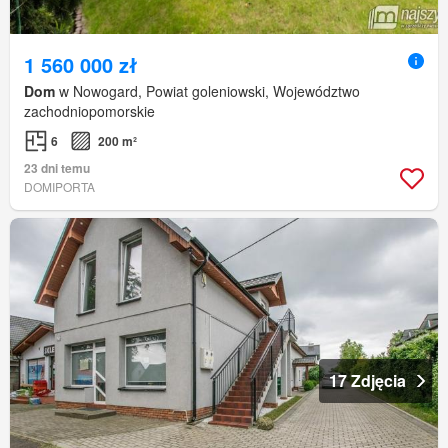
1 560 000 zł
Dom
w Nowogard, Powiat goleniowski, Województwo
zachodniopomorskie
6
200 m²
23 dni temu
DOMIPORTA
17 Zdjęcia