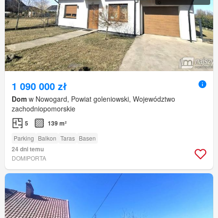
1 090 000 zł
Dom
w Nowogard, Powiat goleniowski, Województwo
zachodniopomorskie
5
139 m²
Parking
Balkon
Taras
Basen
24 dni temu
DOMIPORTA