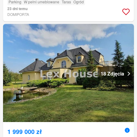
Parking
W pełni umeblowane
Taras
Ogród
23 dni temu
DOMIPORTA
18 Zdjęcia
1 999 000 zł