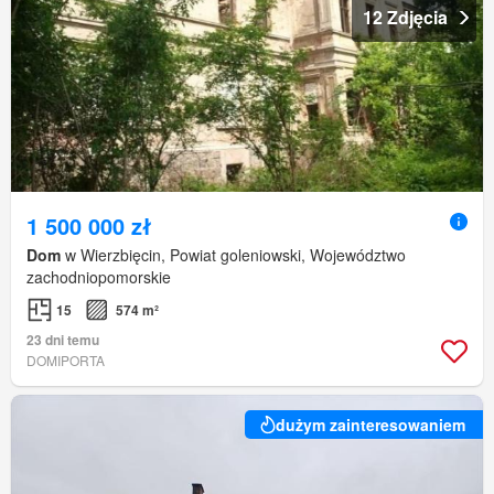
12 Zdjęcia
1 500 000 zł
Dom
w Wierzbięcin, Powiat goleniowski, Województwo
zachodniopomorskie
15
574 m²
23 dni temu
DOMIPORTA
dużym zainteresowaniem