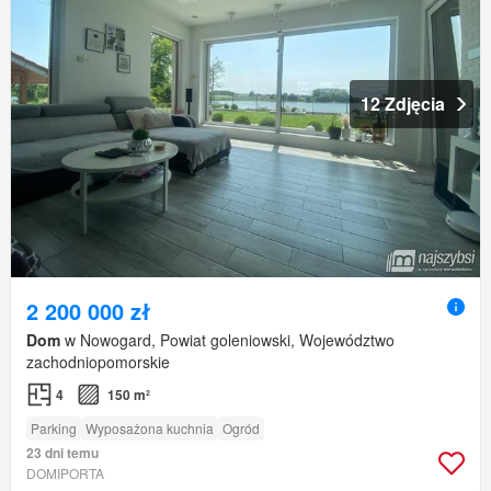
12 Zdjęcia
2 200 000 zł
Dom
w Nowogard, Powiat goleniowski, Województwo
zachodniopomorskie
4
150 m²
Parking
Wyposażona kuchnia
Ogród
23 dni temu
DOMIPORTA