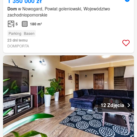
1 350 000 zł
Dom
w Nowogard, Powiat goleniowski, Województwo
zachodniopomorskie
5
180 m²
Parking
Basen
23 dni temu
DOMIPORTA
12 Zdjęcia