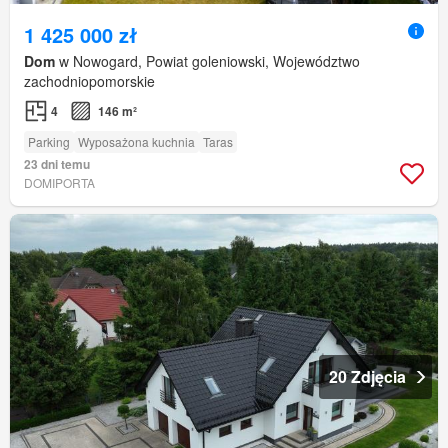
1 425 000 zł
Dom
w Nowogard, Powiat goleniowski, Województwo
zachodniopomorskie
4
146 m²
Parking
Wyposażona kuchnia
Taras
23 dni temu
DOMIPORTA
20 Zdjęcia