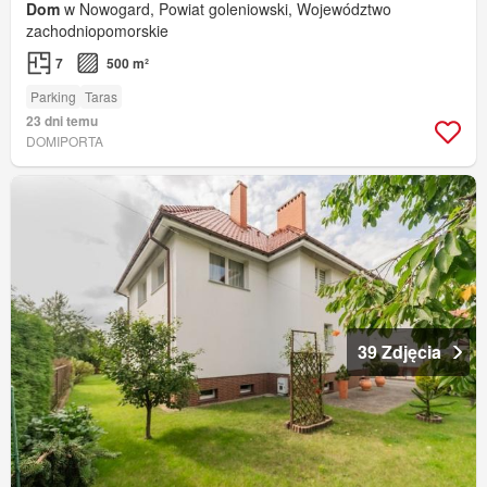
Dom
w Nowogard, Powiat goleniowski, Województwo
zachodniopomorskie
7
500 m²
Parking
Taras
23 dni temu
DOMIPORTA
39 Zdjęcia