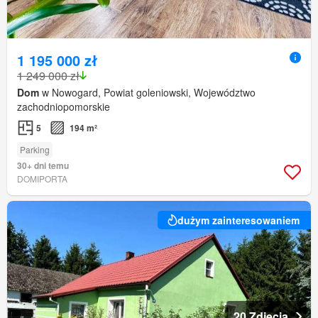
1 195 000 zł
1 249 000 zł
Dom
w Nowogard, Powiat goleniowski, Województwo
zachodniopomorskie
5
194 m²
Parking
30+ dni temu
DOMIPORTA
dużym zainteresowaniem
20 Zdjęcia