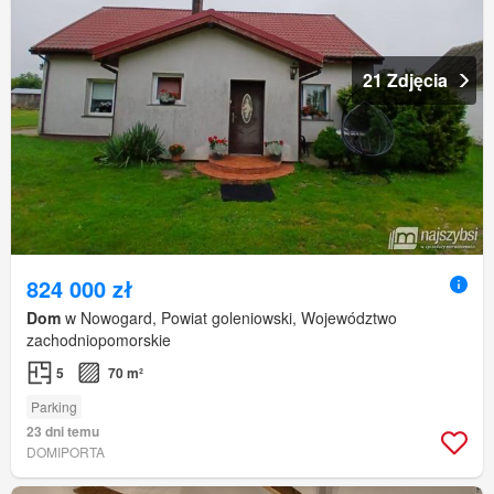
21 Zdjęcia
824 000 zł
Dom
w Nowogard, Powiat goleniowski, Województwo
zachodniopomorskie
5
70 m²
Parking
23 dni temu
DOMIPORTA