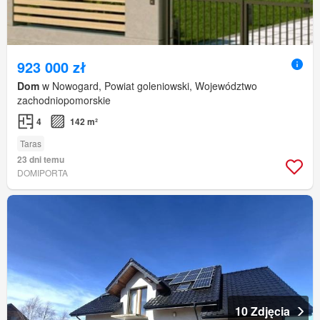
923 000 zł
Dom
w Nowogard, Powiat goleniowski, Województwo
zachodniopomorskie
4
142 m²
Taras
23 dni temu
DOMIPORTA
10 Zdjęcia