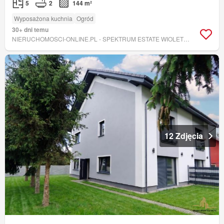
5
2
144 m²
Wyposażona kuchnia
Ogród
30+ dni temu
NIERUCHOMOSCI-ONLINE.PL - SPEKTRUM ESTATE WIOLETTA GRUBAREK
12 Zdjęcia