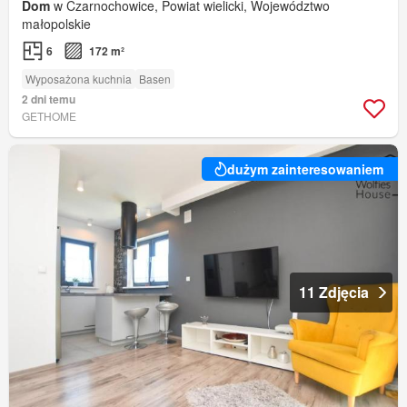
Dom
w Czarnochowice, Powiat wielicki, Województwo
małopolskie
6
172 m²
Wyposażona kuchnia
Basen
2 dni temu
GETHOME
dużym zainteresowaniem
11 Zdjęcia