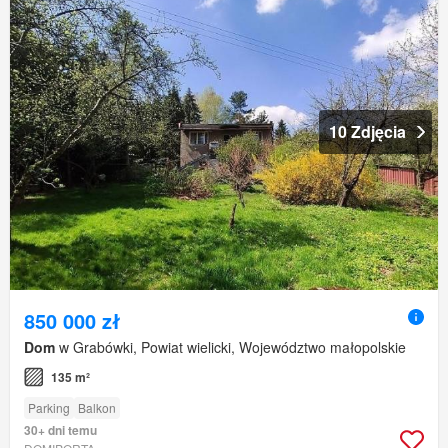
10 Zdjęcia
850 000 zł
Dom
w Grabówki, Powiat wielicki, Województwo małopolskie
135 m²
Parking
Balkon
30+ dni temu