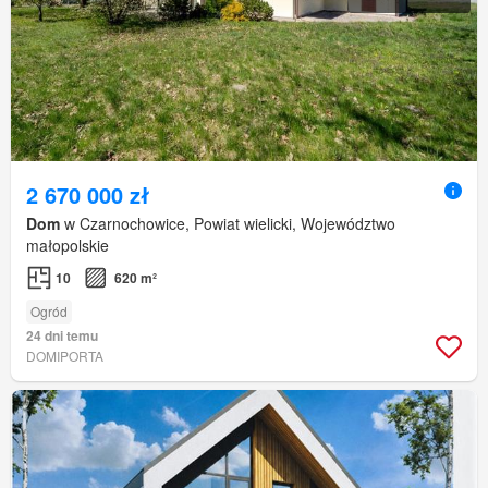
2 670 000 zł
Dom
w Czarnochowice, Powiat wielicki, Województwo
małopolskie
10
620 m²
Ogród
24 dni temu
DOMIPORTA