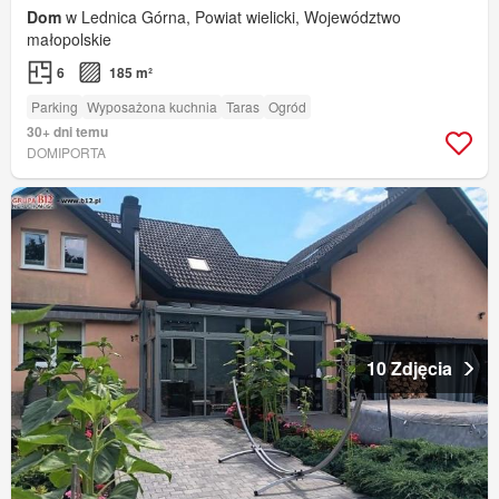
Dom
w Lednica Górna, Powiat wielicki, Województwo
małopolskie
6
185 m²
Parking
Wyposażona kuchnia
Taras
Ogród
30+ dni temu
DOMIPORTA
10 Zdjęcia