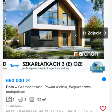
11 Zdjęcia
Nowy
650 000 zł
Dom
w Czarnochowice, Powiat wielicki, Województwo
małopolskie
5
2
126 m²
10 dni temu
NIERUCHOMOSCI-ONLINE.PL - PRO INVESTMENT SP. Z O. O.