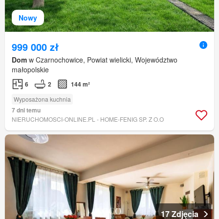
Nowy
999 000 zł
Dom
w Czarnochowice, Powiat wielicki, Województwo
małopolskie
6
2
144 m²
Wyposażona kuchnia
7 dni temu
NIERUCHOMOSCI-ONLINE.PL - HOME-FENIG SP. Z O.O
17 Zdjęcia