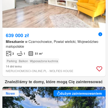
639 000 zł
Mieszkanie
w Czarnochowice, Powiat wielicki, Województwo
małopolskie
3
1
51 m²
Parking
Balkon
Wyposażona kuchnia
14 dni temu
NIERUCHOMOSCI-ONLINE.PL - WOLFIES HOUSE
Znaleźliśmy te domy, które mogą Cię zainteresować
Nowe
dużym zainteresowaniem