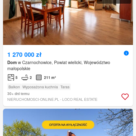
1 270 000 zł
Dom
w Czarnochowice, Powiat wielicki, Województwo
małopolskie
5
2
211 m²
Balkon
Wyposażona kuchnia
Taras
30+ dni temu
NIERUCHOMOSCI-ONLINE.PL - LOCO REAL ESTATE