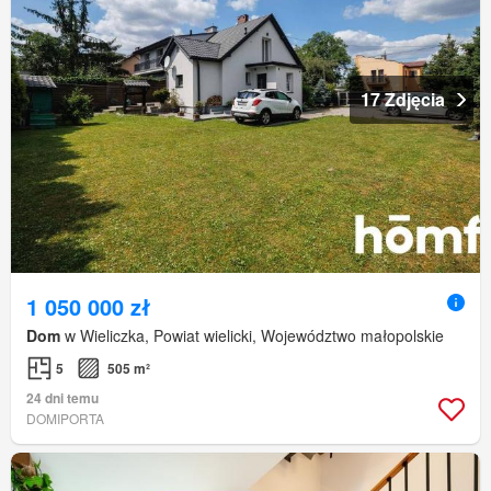
17 Zdjęcia
1 050 000 zł
Dom
w Wieliczka, Powiat wielicki, Województwo małopolskie
5
505 m²
24 dni temu
DOMIPORTA