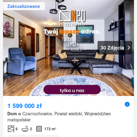
Zaktualizowane
30 Zdjęcia
1 599 000 zł
Dom
w Czarnochowice, Powiat wielicki, Województwo
małopolskie
6
2
172 m²