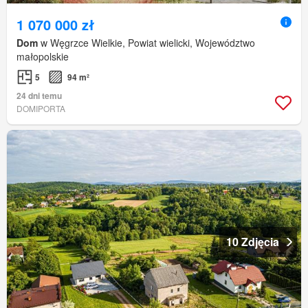
1 070 000 zł
Dom
w Węgrzce Wielkie, Powiat wielicki, Województwo
małopolskie
5
94 m²
24 dni temu
DOMIPORTA
10 Zdjęcia