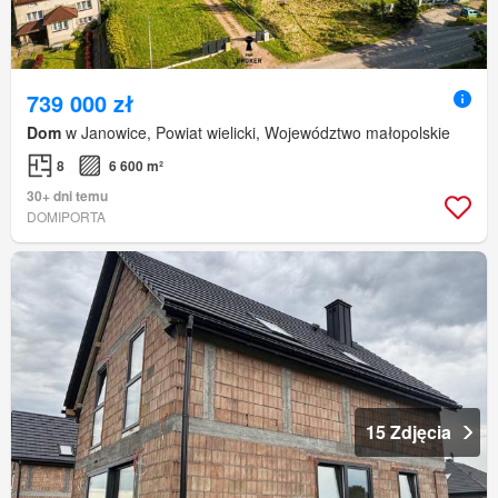
739 000 zł
Dom
w Janowice, Powiat wielicki, Województwo małopolskie
8
6 600 m²
30+ dni temu
DOMIPORTA
15 Zdjęcia