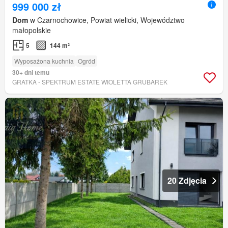
999 000 zł
Dom
w Czarnochowice, Powiat wielicki, Województwo
małopolskie
5
144 m²
Wyposażona kuchnia
Ogród
30+ dni temu
GRATKA - SPEKTRUM ESTATE WIOLETTA GRUBAREK
20 Zdjęcia