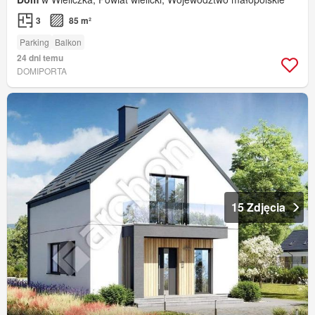
3
85 m²
Parking
Balkon
24 dni temu
DOMIPORTA
15 Zdjęcia