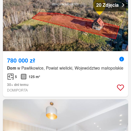
20 Zdjęcia
780 000 zł
Dom
w Pawlikowice, Powiat wielicki, Województwo małopolskie
5
125 m²
30+ dni temu
DOMIPORTA