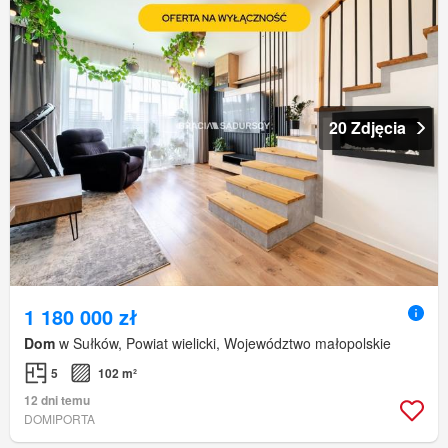
20 Zdjęcia
1 180 000 zł
Dom
w Sułków, Powiat wielicki, Województwo małopolskie
5
102 m²
12 dni temu
DOMIPORTA