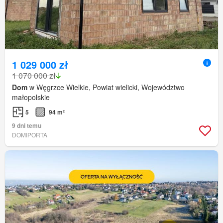
1 029 000 zł
1 070 000 zł
Dom
w Węgrzce Wielkie, Powiat wielicki, Województwo
małopolskie
5
94 m²
9 dni temu
DOMIPORTA