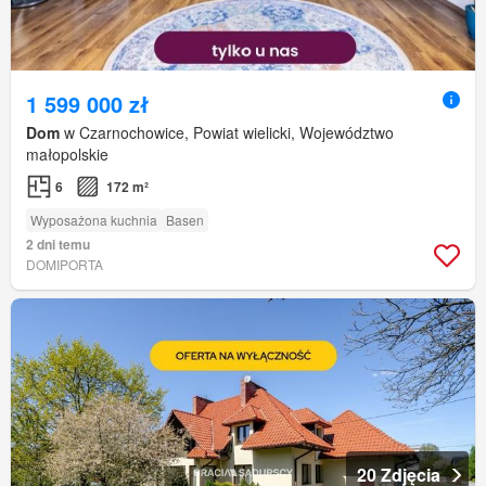
1 599 000 zł
Dom
w Czarnochowice, Powiat wielicki, Województwo
małopolskie
6
172 m²
Wyposażona kuchnia
Basen
2 dni temu
DOMIPORTA
20 Zdjęcia