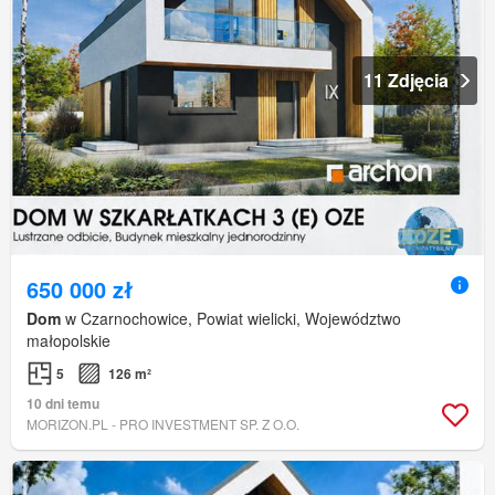
11 Zdjęcia
650 000 zł
Dom
w Czarnochowice, Powiat wielicki, Województwo
małopolskie
5
126 m²
10 dni temu
MORIZON.PL - PRO INVESTMENT SP. Z O.O.