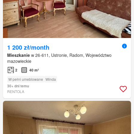
1 200 zł/month
Mieszkanie
w 26-611, Ustronie, Radom, Województwo
mazowieckie
2
40 m²
W pełni umeblowane
Winda
30+ dni temu
RENTOLA