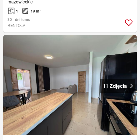
mazowieckie
1
19 m²
30+ dni temu
RENTOLA
11 Zdjęcia