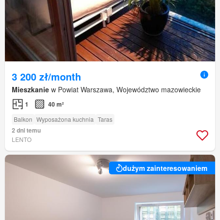
3 200 zł/month
Mieszkanie
w Powiat Warszawa, Województwo mazowieckie
1
40 m²
Balkon
Wyposażona kuchnia
Taras
2 dni temu
LENTO
dużym zainteresowaniem