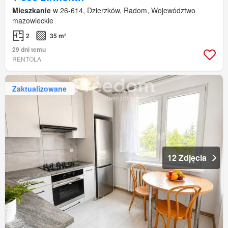
Mieszkanie
w 26-614, Dzierzków, Radom, Województwo
mazowieckie
2
35 m²
29 dni temu
RENTOLA
Zaktualizowane
12 Zdjęcia