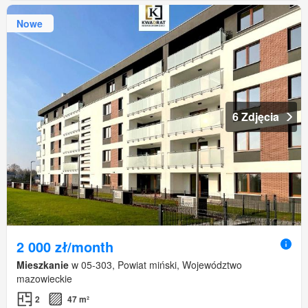
Nowe
6 Zdjęcia
2 000 zł/month
Mieszkanie
w 05-303, Powiat miński, Województwo
mazowieckie
2
47 m²