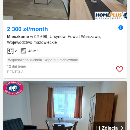
2 300 zł/month
Mieszkanie
w 02-699, Ursynów, Powiat Warszawa,
Województwo mazowieckie
2
43 m²
Wyposażona kuchnia
W pełni umeblowane
12 dni temu
RENTOLA
11 Zdjęcia