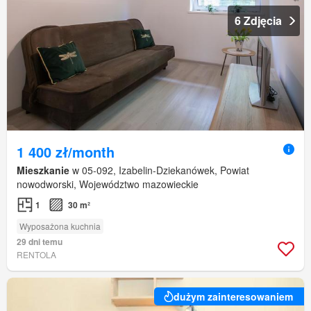
6 Zdjęcia
1 400 zł/month
Mieszkanie
w 05-092, Izabelin-Dziekanówek, Powiat
nowodworski, Województwo mazowieckie
1
30 m²
Wyposażona kuchnia
29 dni temu
RENTOLA
dużym zainteresowaniem