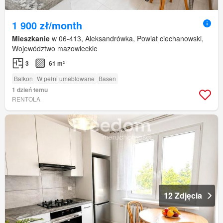
1 900 zł/month
Mieszkanie
w 06-413, Aleksandrówka, Powiat ciechanowski,
Województwo mazowieckie
3
61 m²
Balkon
W pełni umeblowane
Basen
1 dzień temu
RENTOLA
12 Zdjęcia