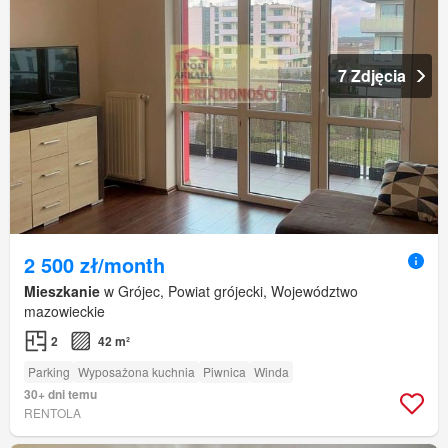
7 Zdjęcia
2 500 zł/month
Mieszkanie
w Grójec, Powiat grójecki, Województwo
mazowieckie
2
42 m²
Parking
Wyposażona kuchnia
Piwnica
Winda
30+ dni temu
RENTOLA