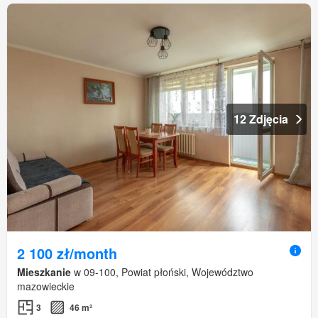
12 Zdjęcia
2 100 zł/month
Mieszkanie
w 09-100, Powiat płoński, Województwo
mazowieckie
3
46 m²