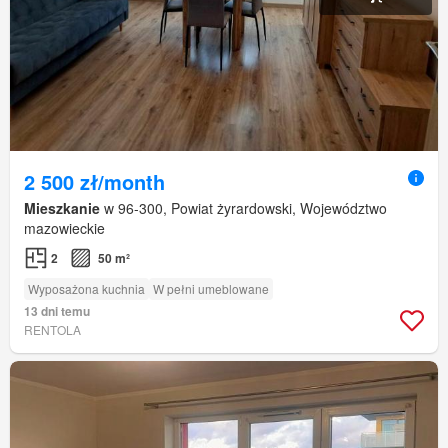
2 500 zł/month
Mieszkanie
w 96-300, Powiat żyrardowski, Województwo
mazowieckie
2
50 m²
Wyposażona kuchnia
W pełni umeblowane
13 dni temu
RENTOLA