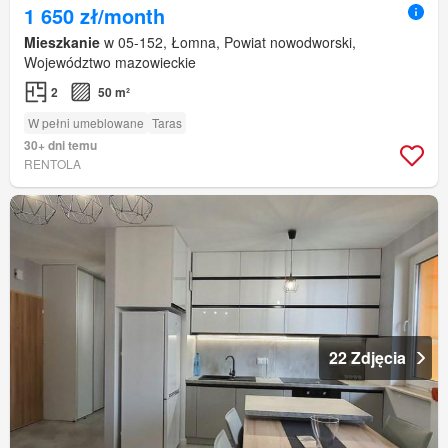
1 650 zł/month
Mieszkanie
w 05-152, Łomna, Powiat nowodworski,
Województwo mazowieckie
2
50 m²
W pełni umeblowane
Taras
30+ dni temu
RENTOLA
22 Zdjęcia