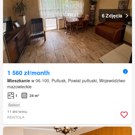
6 Zdjęcia
1 560 zł/month
Mieszkanie
w 06-100, Pułtusk, Powiat pułtuski, Województwo
mazowieckie
1
24 m²
Balkon
11 dni temu
RENTOLA