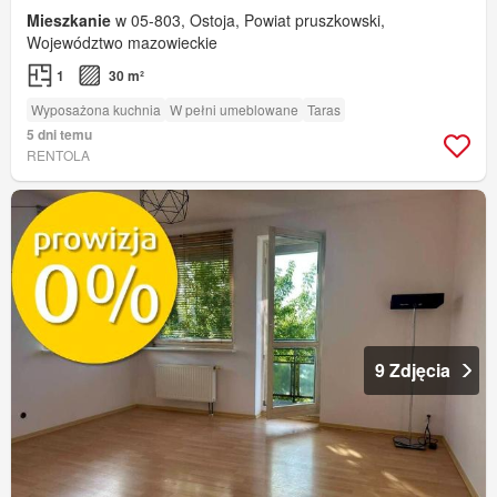
Mieszkanie
w 05-803, Ostoja, Powiat pruszkowski,
Województwo mazowieckie
1
30 m²
Wyposażona kuchnia
W pełni umeblowane
Taras
5 dni temu
RENTOLA
9 Zdjęcia