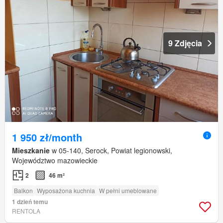
9 Zdjęcia
1 950 zł/month
Mieszkanie
w 05-140, Serock, Powiat legionowski,
Województwo mazowieckie
2
46 m²
Balkon
Wyposażona kuchnia
W pełni umeblowane
1 dzień temu
RENTOLA