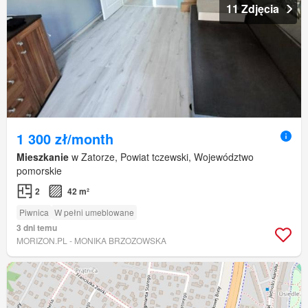
11 Zdjęcia
1 300 zł/month
Mieszkanie
w Zatorze, Powiat tczewski, Województwo
pomorskie
2
42 m²
Piwnica
W pełni umeblowane
3 dni temu
MORIZON.PL - MONIKA BRZOZOWSKA