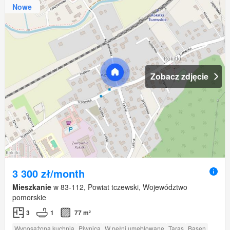
Nowe
Zobacz zdjęcie
3 300 zł/month
Mieszkanie
w 83-112, Powiat tczewski, Województwo
pomorskie
3
1
77 m²
Wyposażona kuchnia
Piwnica
W pełni umeblowane
Taras
Basen