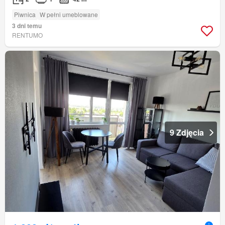
Piwnica
W pełni umeblowane
3 dni temu
RENTUMO
9 Zdjęcia