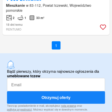
Mieszkanie
w 83-112, Powiat tczewski, Województwo
pomorskie
2
1
33 m²
18 dni temu
RENTUMO
1
Bądź pierwszy, który otrzyma najnowsze ogłoszenia dla
umeblowane tczew
Otrzymuj oferty
Tworząc powiadomienie e-mail, akceptujesz
nota prawna
oraz
politykę prywatności
. Możesz wypisać się w dowolnym momencie.