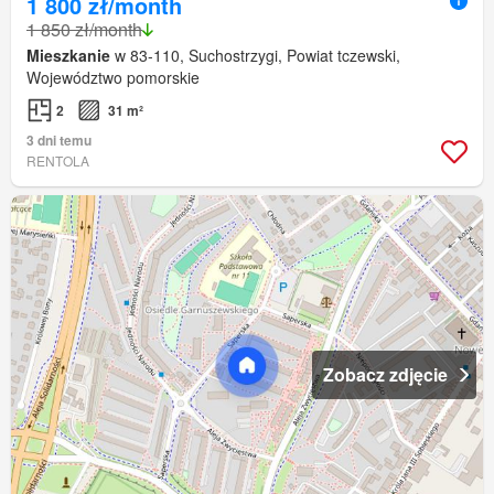
1 800 zł/month
1 850 zł/month
Mieszkanie
w 83-110, Suchostrzygi, Powiat tczewski,
Województwo pomorskie
2
31 m²
3 dni temu
RENTOLA
Zobacz zdjęcie