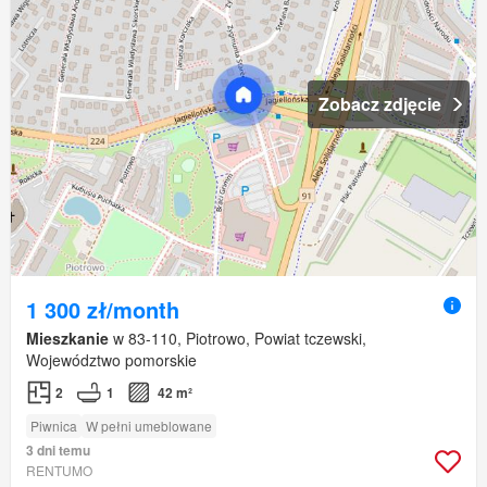
Zobacz zdjęcie
1 300 zł/month
Mieszkanie
w 83-110, Piotrowo, Powiat tczewski,
Województwo pomorskie
2
1
42 m²
Piwnica
W pełni umeblowane
3 dni temu
RENTUMO