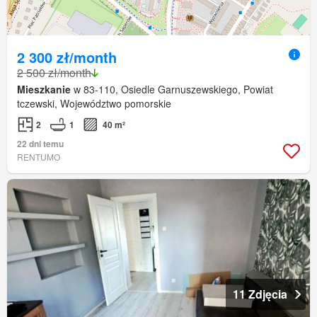
2 300 zł/month
2 500 zł/month
Mieszkanie
w 83-110, Osiedle Garnuszewskiego, Powiat
tczewski, Województwo pomorskie
2
1
40 m²
22 dni temu
RENTUMO
11 Zdjęcia