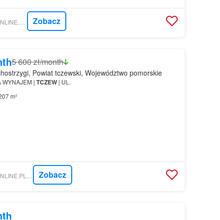
Zobacz
NIERUCHOMOSCI-ONLINE.PL - ACTUS ESTATE
nth
5 600 zł/month
ostrzygi, Powiat tczewski, Województwo pomorskie
A WYNAJEM |
TCZEW
| UL.
207 m²
Zobacz
NIERUCHOMOSCI-ONLINE.PL - BONUS NIERUCHOMOŚCI ODDZIAŁ SZCZECIN, WARSZAWA, POZNAŃ, OLSZTYN, GDAŃSK, WROCŁAW, RZESZÓW, LUBLIN
nth