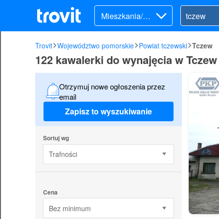
Mieszkania/Do
my (wynajem)
Trovit
Województwo pomorskie
Powiat tczewski
Tczew
122 kawalerki do wynajęcia w Tczew
Otrzymuj nowe ogłoszenia przez
email
Zapisz to wyszukiwanie
Sortuj wg
Trafności
Cena
Bez minimum