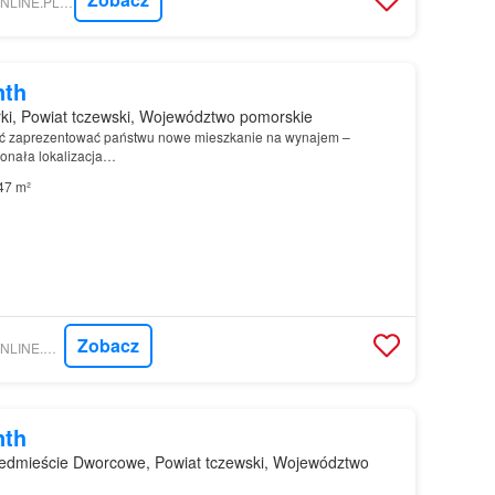
NIERUCHOMOSCI-ONLINE.PL - MONIKA NIERUCHOMOŚCI
nth
ki, Powiat tczewski, Województwo pomorskie
ć zaprezentować państwu nowe mieszkanie na wynajem –
konała lokalizacja…
47 m²
Zobacz
NIERUCHOMOSCI-ONLINE.PL - HOMFI SP. Z O.O.
nth
edmieście Dworcowe, Powiat tczewski, Województwo