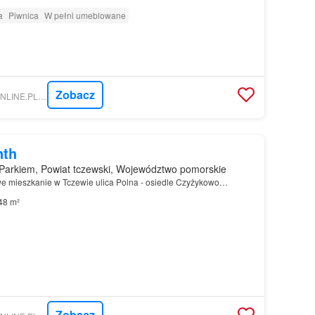
a
Piwnica
W pełni umeblowane
Zobacz
NIERUCHOMOSCI-ONLINE.PL - MONIKA NIERUCHOMOŚCI
nth
Parkiem, Powiat tczewski, Województwo pomorskie
e mieszkanie w Tczewie ulica Polna - osiedle Czyżykowo…
48 m²
Zobacz