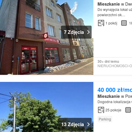
Mieszkanie
w Dwó
Do wynajęcia lokal u
powierzchni ok…
1
pokój
1
7 Zdjęcia
30+ dni temu
40 000 zł/m
Mieszkanie
w Pow
Dogodna lokalizacj
25
pokoje
Parking
13 Zdjęcia