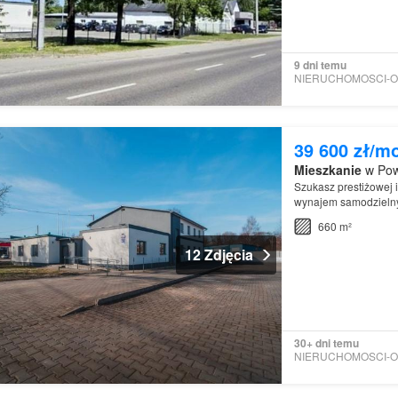
9 dni temu
39 600 zł/m
Mieszkanie
w Pow
Szukasz prestiżowej i
wynajem samodzielny
660 m²
12 Zdjęcia
30+ dni temu