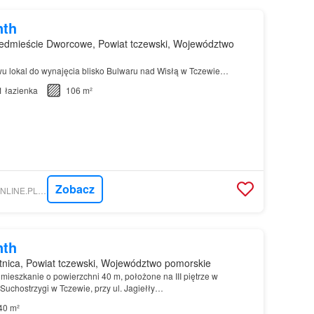
nth
edmieście Dworcowe, Powiat tczewski, Województwo
u lokal do wynajęcia blisko Bulwaru nad Wisłą w Tczewie…
1
łazienka
106 m²
Zobacz
NIERUCHOMOSCI-ONLINE.PL - BIURO NIERUCHOMOŚCI CASTLE
nth
nica, Powiat tczewski, Województwo pomorskie
mieszkanie o powierzchni 40 m, położone na III piętrze w
Suchostrzygi w Tczewie, przy ul. Jagiełły…
40 m²