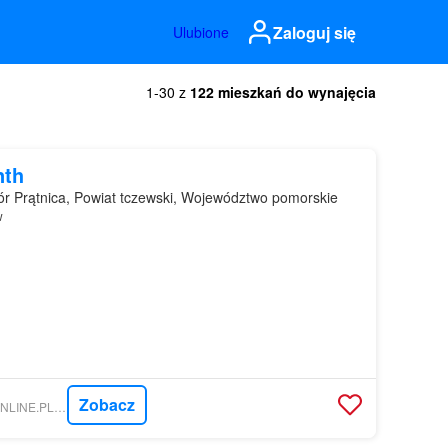
Zaloguj się
Ulubione
1-30 z
122 mieszkań do wynajęcia
nth
r Prątnica, Powiat tczewski, Województwo pomorskie
w
Zobacz
NIERUCHOMOSCI-ONLINE.PL - POLSKIE KOLEJE PAŃSTWOWE S.A. ODDZIAŁ GOSPODAROWANIA NIERUCHOMOŚCIAMI W GDAŃSKU