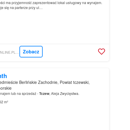
ci ma przyjemność zaprezentować lokal usługowy na wynajem.
e się na parterze przy ul…
Zobacz
NIERUCHOMOSCI-ONLINE.PL - FREEDOM NIERUCHOMOŚCI
nth
dmieście Berlińskie Zachodnie, Powiat tczewski,
orskie
najem lub na sprzedaż -
Tczew
, Aleja Zwycięstwa.
62 m²