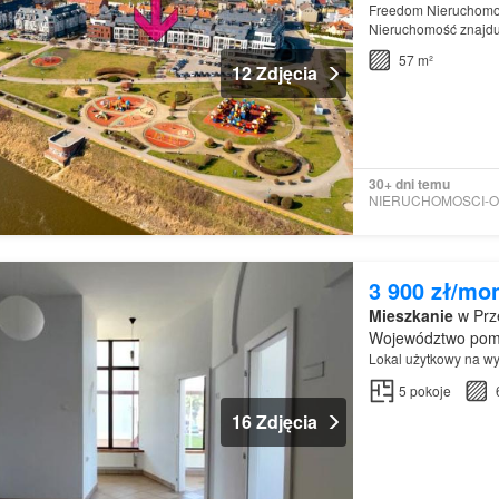
Freedom Nieruchomoś
Nieruchomość znajduj
57 m²
12 Zdjęcia
30+ dni temu
3 900 zł/mo
Mieszkanie
w Prze
Województwo pom
Lokal użytkowy na wy
5
pokoje
16 Zdjęcia