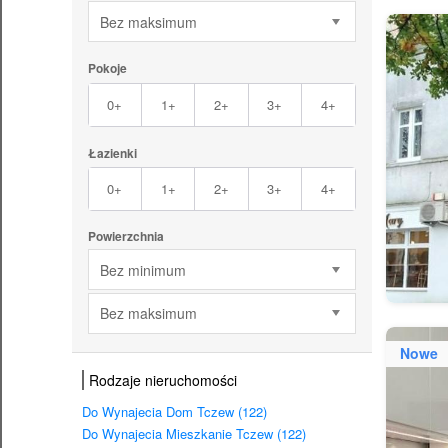
Bez maksimum
Pokoje
0+
1+
2+
3+
4+
Łazienki
0+
1+
2+
3+
4+
Powierzchnia
Bez minimum
Bez maksimum
Nowe
Rodzaje nieruchomości
Do Wynajecia Dom Tczew (122)
Do Wynajecia Mieszkanie Tczew (122)