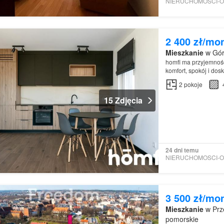
2 400 zł/mo
Mieszkanie
w Gór
homfi ma przyjemnoś
komfort, spokój i dos
2
pokoje
15 Zdjęcia
24 dni temu
3 500 zł/mo
Mieszkanie
w Prz
pomorskie