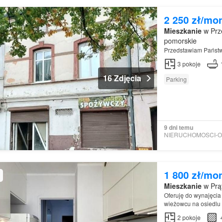
2 250 zł/mo
Mieszkanie
w Prz
pomorskie
Przedstawiam Państw
3
pokoje
16 Zdjęcia
Parking
9 dni temu
1 800 zł/mo
Mieszkanie
w Prąt
Oferuję do wynajęcia 
wieżowcu na osiedlu 
2
pokoje