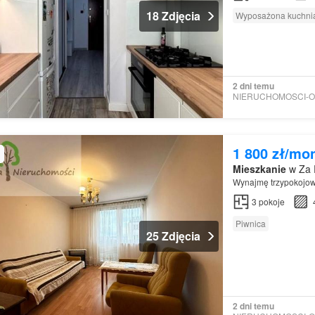
18 Zdjęcia
Wyposażona kuchni
2 dni temu
1 800 zł/mo
Mieszkanie
w Za 
Wynajmę trzypokojow
3
pokoje
Piwnica
25 Zdjęcia
2 dni temu