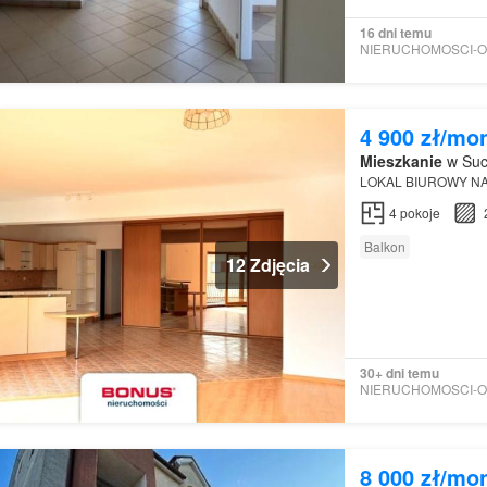
16 dni temu
4 900 zł/mo
Mieszkanie
w Such
LOKAL BIUROWY N
4
pokoje
Balkon
12 Zdjęcia
30+ dni temu
8 000 zł/mo