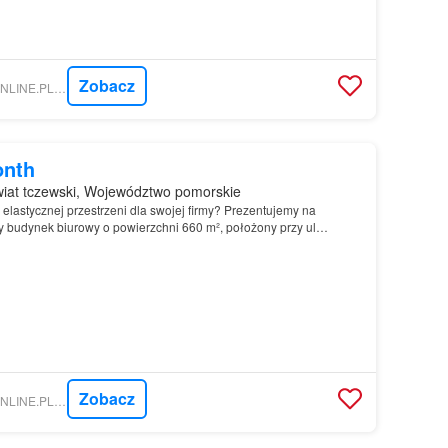
Zobacz
NIERUCHOMOSCI-ONLINE.PL - PATRON NIERUCHOMOŚCI SP Z O.O.
onth
iat tczewski, Województwo pomorskie
 elastycznej przestrzeni dla swojej firmy? Prezentujemy na
 budynek biurowy o powierzchni 660 m², położony przy ul…
Zobacz
NIERUCHOMOSCI-ONLINE.PL - AI ESTATE SPÓŁKA Z OGRANICZONĄ ODPOWIEDZIALNOŚCIĄ