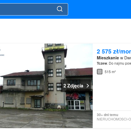
2 575 zł/mo
Mieszkanie
w Dwó
Tczew
. Do najmu po
515 m²
2 Zdjęcia
30+ dni temu