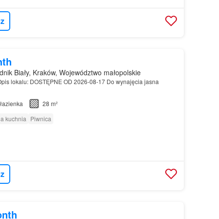
z
nth
nik Biały, Kraków, Województwo małopolskie
Opis lokalu: DOSTĘPNE OD 2026-08-17 Do wynajęcia jasna
łazienka
28 m²
a kuchnia
Piwnica
z
onth