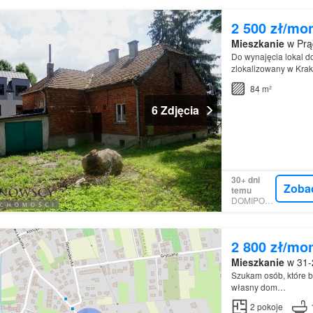
2 500 zł/mo
Mieszkanie
w Prąd
Do wynajęcia lokal 
zlokalizowany w Krak
84 m²
6 Zdjęcia
30+ dni
Zoba
temu
DOMIPORTA
2 800 zł/mo
Mieszkanie
w 31-2
Szukam osób, które bę
własny dom…
2
pokoje