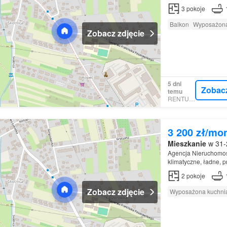
3
pokoje
Balkon
Wyposażona
Zobacz zdjęcie
5 dni
Zobac
temu
RENTUMO
3 200 zł/mo
Mieszkanie
w 31-2
Agencja Nieruchomoś
klimatyczne, ładne, 
50 m2 znajdujące się
2
pokoje
Zobacz zdjęcie
Wyposażona kuchni