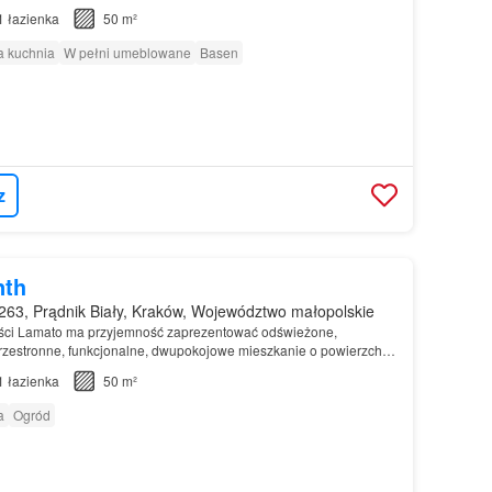
1
łazienka
50 m²
 kuchnia
W pełni umeblowane
Basen
z
nth
63, Prądnik Biały, Kraków, Województwo małopolskie
ci Lamato ma przyjemność zaprezentować odświeżone,
przestronne, funkcjonalne, dwupokojowe mieszkanie o powierzchni
 w budynku przy ulicy Łokietka w dzielnicy Prądnik…
1
łazienka
50 m²
a
Ogród