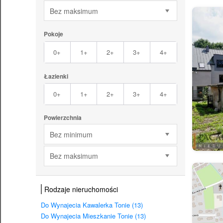
Bez maksimum
Pokoje
0+
1+
2+
3+
4+
Łazienki
0+
1+
2+
3+
4+
Powierzchnia
Bez minimum
Bez maksimum
Rodzaje nieruchomości
Do Wynajecia Kawalerka Tonie (13)
Do Wynajecia Mieszkanie Tonie (13)