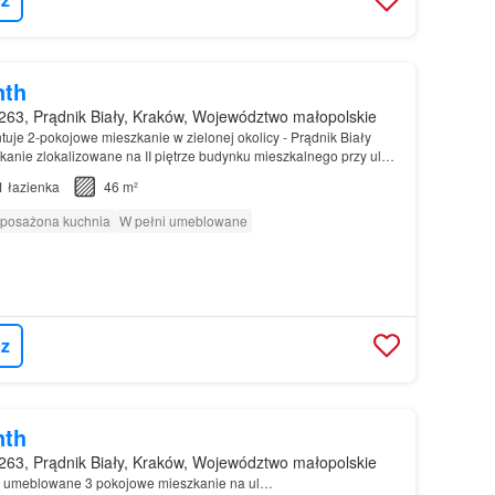
nth
63, Prądnik Biały, Kraków, Województwo małopolskie
ntuje 2-pokojowe mieszkanie w zielonej okolicy - Prądnik Biały
anie zlokalizowane na II piętrze budynku mieszkalnego przy ul…
1
łazienka
46 m²
posażona kuchnia
W pełni umeblowane
z
nth
63, Prądnik Biały, Kraków, Województwo małopolskie
, umeblowane 3 pokojowe mieszkanie na ul…