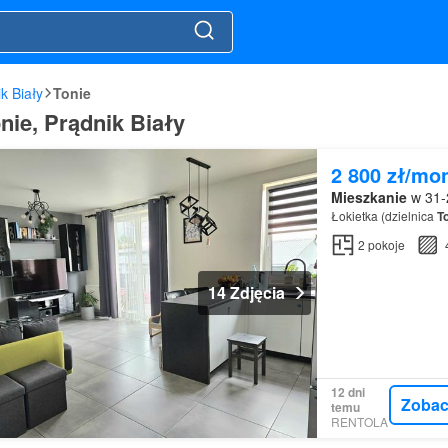
k Biały
Tonie
nie, Prądnik Biały
2 800 zł/mo
Mieszkanie
w 31-2
Łokietka (dzielnica
T
2
pokoje
14 Zdjęcia
12 dni
Zobac
temu
RENTOLA