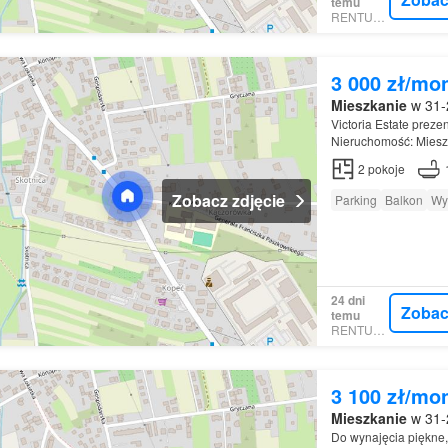
temu
RENTUMO
3 000 zł/mo
Mieszkanie
w 31-2
Victoria Estate preze
Nieruchomość: Mieszk
2
pokoje
Zobacz zdjęcie
Parking
Balkon
Wy
24 dni
Zobac
temu
RENTUMO
3 100 zł/mo
Mieszkanie
w 31-2
Do wynajęcia piękne