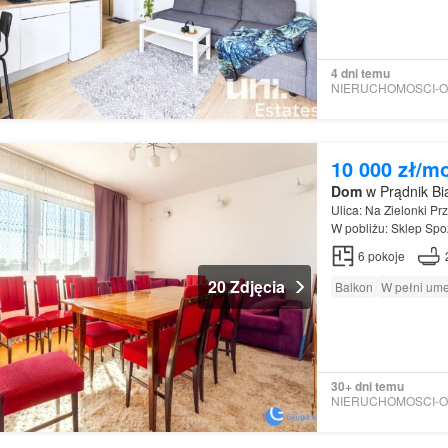
4 dni temu
10 000 zł/m
Dom
w Prądnik Bi
Ulica: Na Zielonki Pr
W pobliżu: Sklep Sp
6
pokoje
20 Zdjęcia
Balkon
W pełni um
30+ dni temu