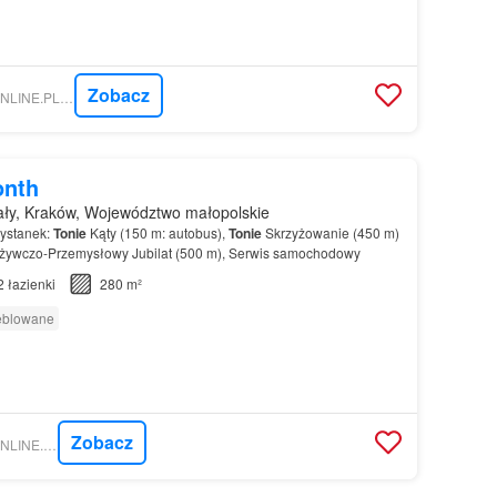
Zobacz
NIERUCHOMOSCI-ONLINE.PL - UNI ESTATES SP. Z O.O
onth
ały, Kraków, Województwo małopolskie
zystanek:
Tonie
Kąty (150 m: autobus),
Tonie
Skrzyżowanie (450 m)
ożywczo-Przemysłowy Jubilat (500 m), Serwis samochodowy
2
łazienki
280 m²
eblowane
Zobacz
NIERUCHOMOSCI-ONLINE.PL - GRUPA GAMP