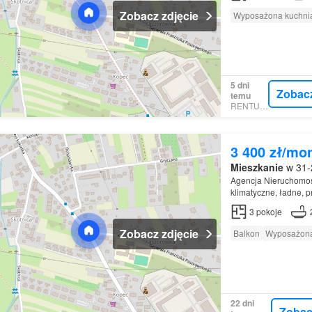
Zobacz zdjęcie
Wyposażona kuchni
5 dni
Zobac
temu
RENTUMO
3 400 zł/mo
Mieszkanie
w 31-2
Agencja Nieruchomoś
klimatyczne, ładne, 
61 m2 (ponad 70 m2 
3
pokoje
Zobacz zdjęcie
Balkon
Wyposażona
22 dni
Zobac