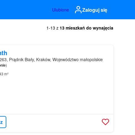
Zaloguj się
Ulubione
1-13 z
13 mieszkań do wynajęcia
nth
63, Prądnik Biały, Kraków, Województwo małopolskie
onie
)
43 m²
z