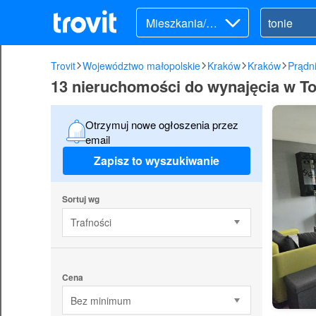
Mieszkania/Do
my (wynajem)
Trovit
Województwo małopolskie
Kraków
Kraków
Prądni
13 nieruchomości do wynajęcia w To
Otrzymuj nowe ogłoszenia przez
email
Zapisz to wyszukiwanie
Sortuj wg
Trafności
Cena
Bez minimum