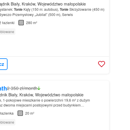
ądnik Biały, Kraków, Województwo małopolskie
zystanek:
Tonie
Kąty (150 m: autobus),
Tonie
Skrzyżowanie (450 m)
żywczo-Przemysłowy „Jubilat” (500 m), Serwis
2
łazienki
280 m²
eblowane
cz
nth
2 350 zł/month
nik Biały, Kraków, Województwo małopolskie
, 1-pokojowe mieszkanie o powierzchni 19,6 m² z dużym
raz dwoma miejscami postojowymi przed budynkiem…
łazienka
20 m²
eblowane