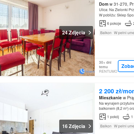
Dom
w 31-270, Pr
Ulica: Na Zielonki Pr
W pobliżu: Sklep Spo
6
pokoje
24 Zdjęcia
Balkon
W pełni um
30+ dni
Zoba
temu
RENTUMO
2 200 zł/mo
Mieszkanie
w Prąd
Na wynajem przytulne
balkonem (8,2 m²) o
1
pokój
1
16 Zdjęcia
Balkon
W pełni um