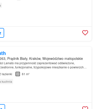
a
z
nth
63, Prądnik Biały, Kraków, Województwo małopolskie
ci Lamato ma przyjemność zaprezentować odświeżone,
przestronne, funkcjonalne, trzypokojowe mieszkanie o powierzchni
powierzchni mierzonej po podłodze) znajdujące się w…
2
łazienki
61 m²
 kuchnia
z