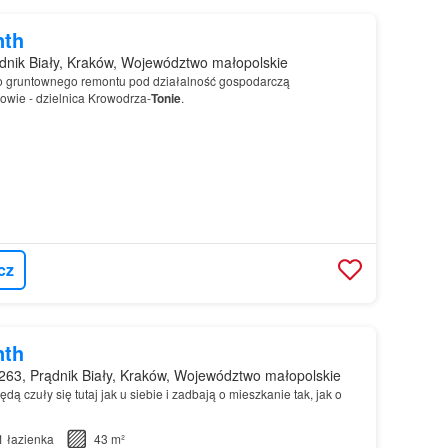
nth
nik Biały, Kraków, Województwo małopolskie
do gruntownego remontu pod działalność gospodarczą
owie - dzielnica Krowodrza-
Tonie
.
cz
nth
63, Prądnik Biały, Kraków, Województwo małopolskie
dą czuły się tutaj jak u siebie i zadbają o mieszkanie tak, jak o
1
łazienka
43 m²