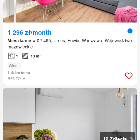
1 296 zł/month
Mieszkanie
w 02-495, Ursus, Powiat Warszawa, Województwo
mazowieckie
1
13 m²
Winda
1 dzień temu
RENTOLA
19 Zdjęcia