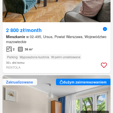
2 800 zł/month
Mieszkanie
w 02-495, Ursus, Powiat Warszawa, Województwo
mazowieckie
2
36 m²
Parking
Wyposażona kuchnia
W pełni umeblowane
30+ dni temu
RENTOLA
Zaktualizowane
dużym zainteresowaniem