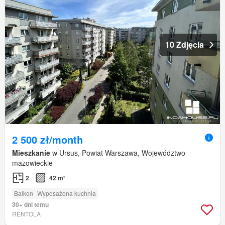
10 Zdjęcia
2 500 zł/month
Mieszkanie
w Ursus, Powiat Warszawa, Województwo
mazowieckie
2
42 m²
Balkon
Wyposażona kuchnia
30+ dni temu
RENTOLA