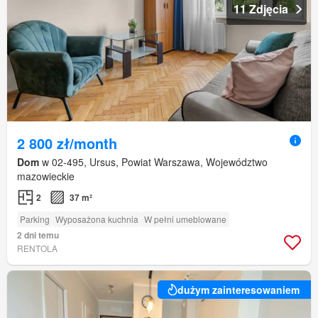
11 Zdjęcia
2 800 zł/month
Dom
w 02-495, Ursus, Powiat Warszawa, Województwo
mazowieckie
2
37 m²
Parking
Wyposażona kuchnia
W pełni umeblowane
2 dni temu
RENTOLA
dużym zainteresowaniem