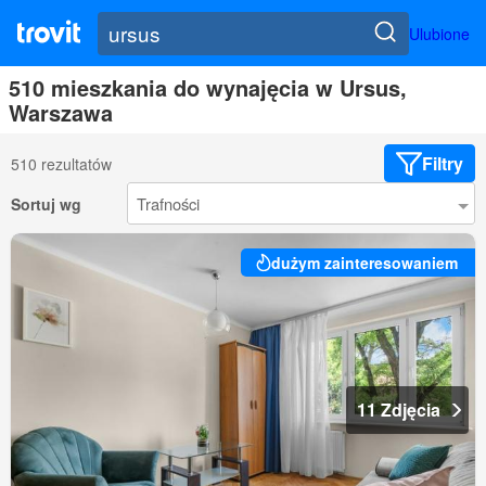
Ulubione
510 mieszkania do wynajęcia w Ursus,
Warszawa
Filtry
510 rezultatów
Sortuj wg
dużym zainteresowaniem
11 Zdjęcia