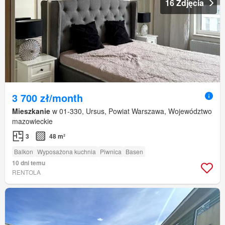
16 Zdjęcia
3 700 zł/month
Mieszkanie
w 01-330, Ursus, Powiat Warszawa, Województwo
mazowieckie
3
48 m²
Balkon
Wyposażona kuchnia
Piwnica
Basen
10 dni temu
RENTOLA