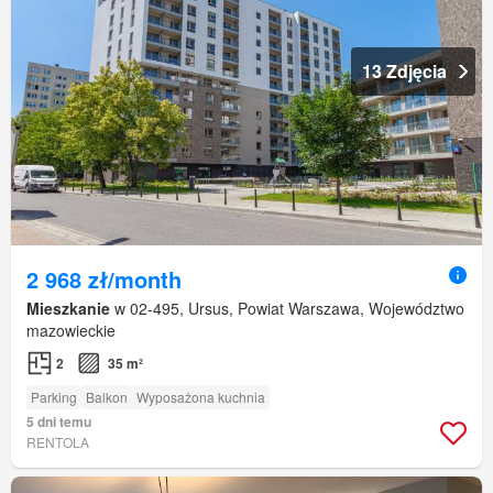
13 Zdjęcia
2 968 zł/month
Mieszkanie
w 02-495, Ursus, Powiat Warszawa, Województwo
mazowieckie
2
35 m²
Parking
Balkon
Wyposażona kuchnia
5 dni temu
RENTOLA