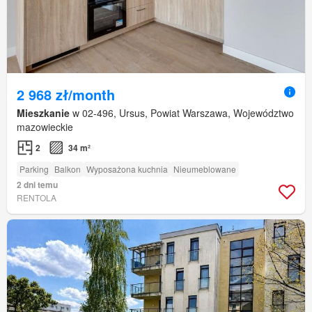
2 968 zł/month
Mieszkanie
w 02-496, Ursus, Powiat Warszawa, Województwo
mazowieckie
2
34 m²
Parking
Balkon
Wyposażona kuchnia
Nieumeblowane
2 dni temu
RENTOLA