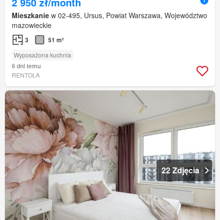
2 950 zł/month
Mieszkanie
w 02-495, Ursus, Powiat Warszawa, Województwo
mazowieckie
3
51 m²
Wyposażona kuchnia
6 dni temu
RENTOLA
22 Zdjęcia