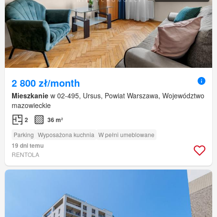
2 800 zł/month
Mieszkanie
w 02-495, Ursus, Powiat Warszawa, Województwo
mazowieckie
2
36 m²
Parking
Wyposażona kuchnia
W pełni umeblowane
19 dni temu
RENTOLA