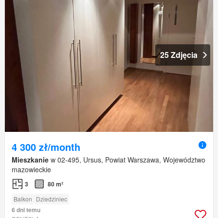
25 Zdjęcia
4 300 zł/month
Mieszkanie
w 02-495, Ursus, Powiat Warszawa, Województwo
mazowieckie
3
80 m²
Balkon
Dziedziniec
6 dni temu