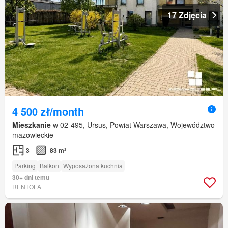
17 Zdjęcia
4 500 zł/month
Mieszkanie
w 02-495, Ursus, Powiat Warszawa, Województwo
mazowieckie
3
83 m²
Parking
Balkon
Wyposażona kuchnia
30+ dni temu
RENTOLA