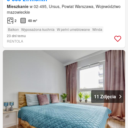
Mieszkanie
w 02-495, Ursus, Powiat Warszawa, Województwo
mazowieckie
2
40 m²
Balkon
Wyposażona kuchnia
W pełni umeblowane
Winda
23 dni temu
RENTOLA
11 Zdjęcia