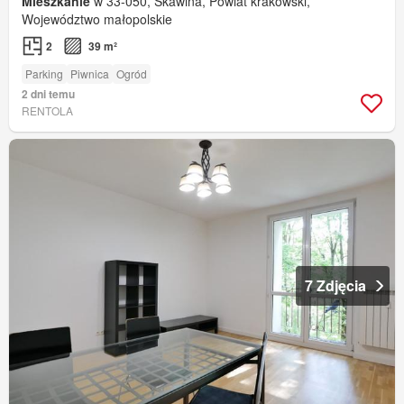
Mieszkanie
w 33-050, Skawina, Powiat krakowski,
Województwo małopolskie
2
39 m²
Parking
Piwnica
Ogród
2 dni temu
RENTOLA
7 Zdjęcia