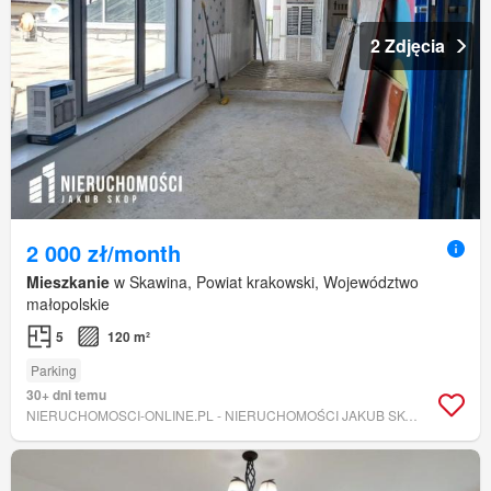
2 Zdjęcia
2 000 zł/month
Mieszkanie
w Skawina, Powiat krakowski, Województwo
małopolskie
5
120 m²
Parking
30+ dni temu
NIERUCHOMOSCI-ONLINE.PL - NIERUCHOMOŚCI JAKUB SKOP