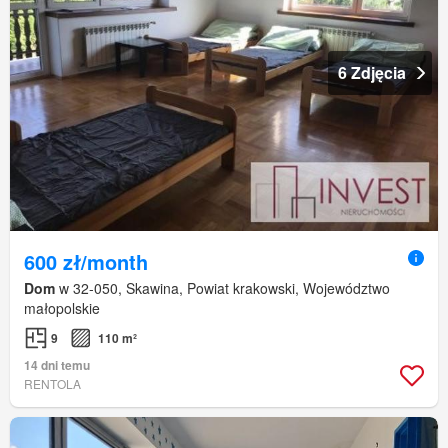
6 Zdjęcia
600 zł/month
Dom
w 32-050, Skawina, Powiat krakowski, Województwo
małopolskie
9
110 m²
14 dni temu
RENTOLA