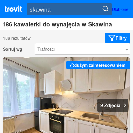
Ulubione
186 kawalerki do wynajęcia w Skawina
Filtry
186 rezultatów
Sortuj wg
dużym zainteresowaniem
9 Zdjęcia