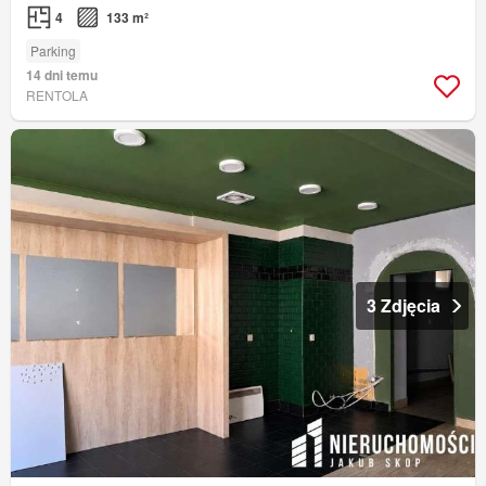
4
133 m²
Parking
14 dni temu
RENTOLA
3 Zdjęcia