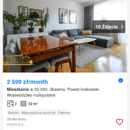
10 Zdjęcia
2 599 zł/month
Mieszkanie
w 32-050, Skawina, Powiat krakowski,
Województwo małopolskie
2
52 m²
Balkon
Wyposażona kuchnia
Piwnica
29 dni temu
RENTOLA