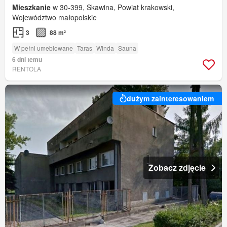
Mieszkanie
w 30-399, Skawina, Powiat krakowski,
Województwo małopolskie
3
88 m²
W pełni umeblowane
Taras
Winda
Sauna
6 dni temu
RENTOLA
dużym zainteresowaniem
Zobacz zdjęcie