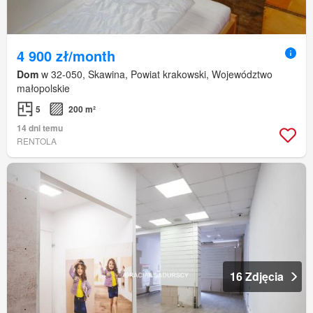
4 900 zł/month
Dom
w 32-050, Skawina, Powiat krakowski, Województwo
małopolskie
5
200 m²
14 dni temu
RENTOLA
16 Zdjęcia