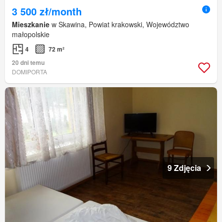
3 500 zł/month
Mieszkanie
w Skawina, Powiat krakowski, Województwo
małopolskie
4
72 m²
20 dni temu
DOMIPORTA
9 Zdjęcia