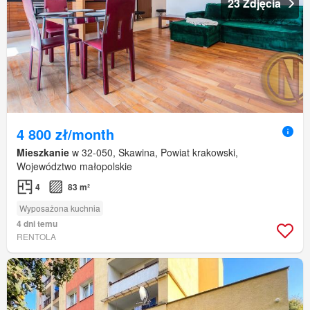
23 Zdjęcia
4 800 zł/month
Mieszkanie
w 32-050, Skawina, Powiat krakowski,
Województwo małopolskie
4
83 m²
Wyposażona kuchnia
4 dni temu
RENTOLA