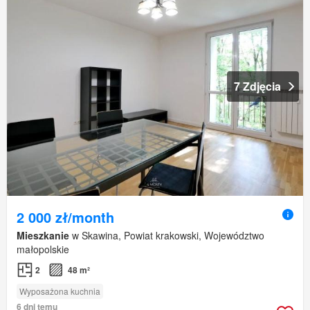
7 Zdjęcia
2 000 zł/month
Mieszkanie
w Skawina, Powiat krakowski, Województwo
małopolskie
2
48 m²
Wyposażona kuchnia
6 dni temu