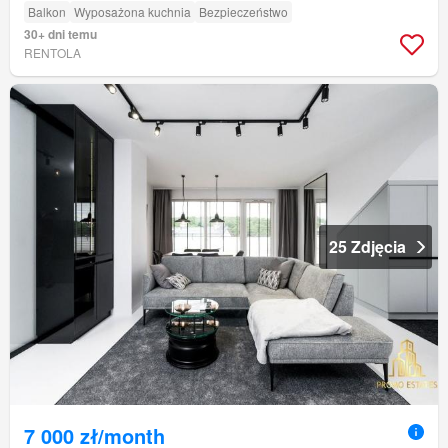
Balkon
Wyposażona kuchnia
Bezpieczeństwo
30+ dni temu
RENTOLA
25 Zdjęcia
7 000 zł/month