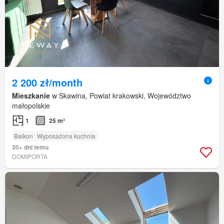
2 200 zł/month
Mieszkanie
w Skawina, Powiat krakowski, Województwo
małopolskie
1
25 m²
Balkon
Wyposażona kuchnia
30+ dni temu
DOMIPORTA