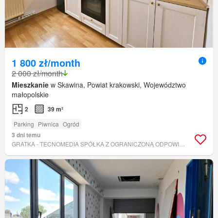
1 800 zł/month
2 000 zł/month
Mieszkanie
w Skawina, Powiat krakowski, Województwo
małopolskie
2
39 m²
Parking
Piwnica
Ogród
3 dni temu
GRATKA - TECNOMEDIA SPÓŁKA Z OGRANICZONĄ ODPOWIEDZIALNOŚCIĄ