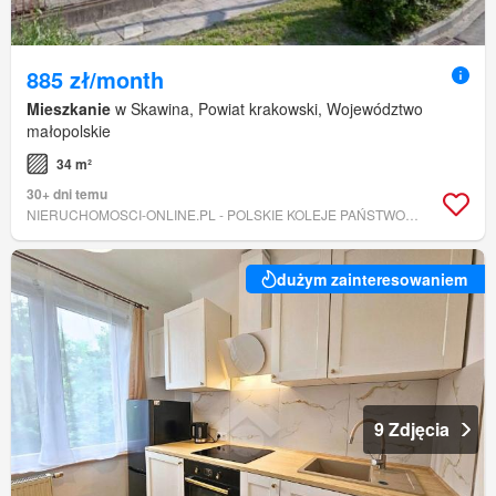
885 zł/month
Mieszkanie
w Skawina, Powiat krakowski, Województwo
małopolskie
34 m²
30+ dni temu
NIERUCHOMOSCI-ONLINE.PL - POLSKIE KOLEJE PAŃSTWOWE SPÓŁKA AKCYJNA
dużym zainteresowaniem
9 Zdjęcia