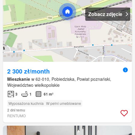
Zobacz zdjęcie
2 300 zł/month
Mieszkanie
w 62-010, Pobiedziska, Powiat poznański,
Województwo wielkopolskie
3
1
61 m²
Wyposażona kuchnia
W pełni umeblowane
2 dni temu
RENTUMO