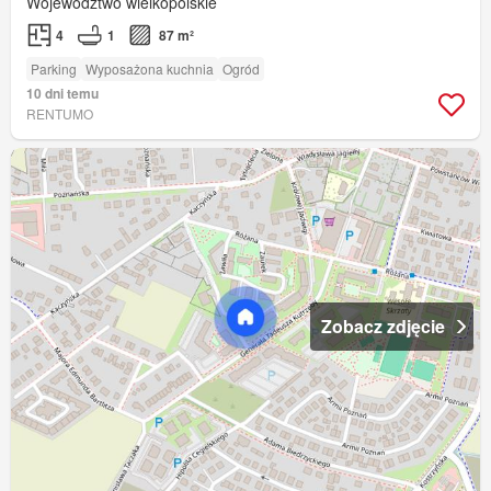
Województwo wielkopolskie
4
1
87 m²
Parking
Wyposażona kuchnia
Ogród
10 dni temu
RENTUMO
Zobacz zdjęcie