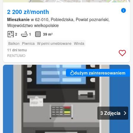
2 200 zł/month
Mieszkanie
w 62-010, Pobiedziska, Powiat poznański,
Województwo wielkopolskie
2
1
39 m²
Balkon
Piwnica
W pełni umeblowane
Winda
11 dni temu
RENTUMO
dużym zainteresowaniem
3 Zdjęcia