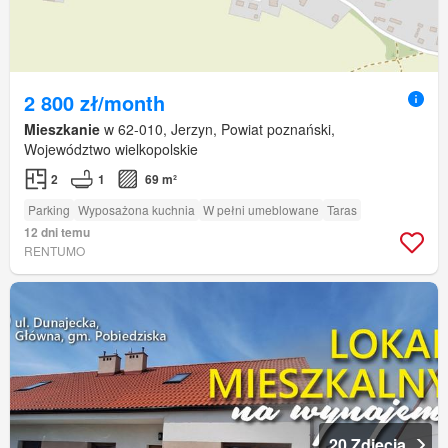
2 800 zł/month
Mieszkanie
w 62-010, Jerzyn, Powiat poznański,
Województwo wielkopolskie
2
1
69 m²
Parking
Wyposażona kuchnia
W pełni umeblowane
Taras
12 dni temu
RENTUMO
20 Zdjęcia