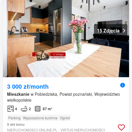
15 Zdjęcia
3 000 zł/month
Mieszkanie
w Pobiedziska, Powiat poznański, Województwo
wielkopolskie
4
2
87 m²
Parking
Wyposażona kuchnia
Ogród
9 dni temu
NIERUCHOMOSCI-ONLINE.PL - VIRTUS NIERUCHOMOŚCI