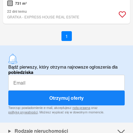
731 m²
22 dni temu
GRATKA - EXPRESS HOUSE REAL ESTATE
1
Bądź pierwszy, który otrzyma najnowsze ogłoszenia dla
pobiedziska
Otrzymuj oferty
Tworząc powiadomienie e-mail, akceptujesz
nota prawna
oraz
politykę prywatności
. Możesz wypisać się w dowolnym momencie.
Rodzaje nieruchomości