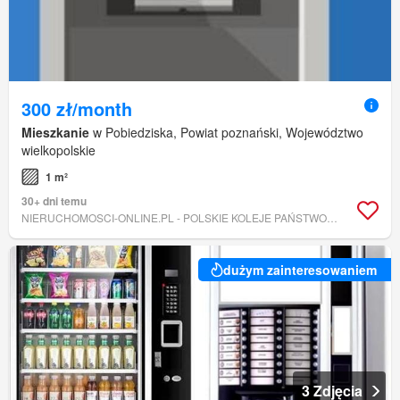
300 zł/month
Mieszkanie
w Pobiedziska, Powiat poznański, Województwo
wielkopolskie
1 m²
30+ dni temu
NIERUCHOMOSCI-ONLINE.PL - POLSKIE KOLEJE PAŃSTWOWE SPÓŁKA AKCYJNA
dużym zainteresowaniem
3 Zdjęcia