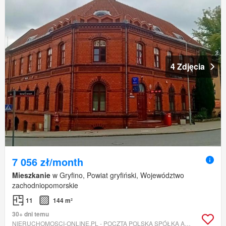
4 Zdjęcia
7 056 zł/month
Mieszkanie
w Gryfino, Powiat gryfiński, Województwo
zachodniopomorskie
11
144 m²
30+ dni temu
NIERUCHOMOSCI-ONLINE.PL - POCZTA POLSKA SPÓŁKA AKCYJNA