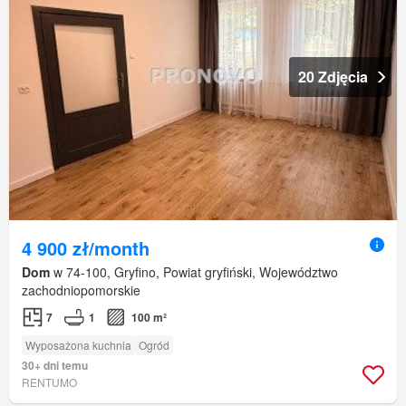
20 Zdjęcia
4 900 zł/month
Dom
w 74-100, Gryfino, Powiat gryfiński, Województwo
zachodniopomorskie
7
1
100 m²
Wyposażona kuchnia
Ogród
30+ dni temu
RENTUMO