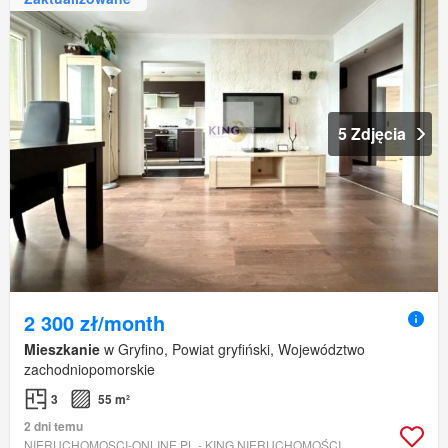
5 Zdjęcia
2 300 zł/month
Mieszkanie
w Gryfino, Powiat gryfiński, Województwo
zachodniopomorskie
3
55 m²
2 dni temu
NIERUCHOMOSCI-ONLINE.PL - KING NIERUCHOMOŚCI