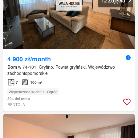
12 Zdjęcia
4 900 zł/month
Dom
w 74-101, Gryfino, Powiat gryfiński, Województwo
zachodniopomorskie
7
100 m²
Wyposażona kuchnia
Ogród
30+ dni temu
RENTOLA