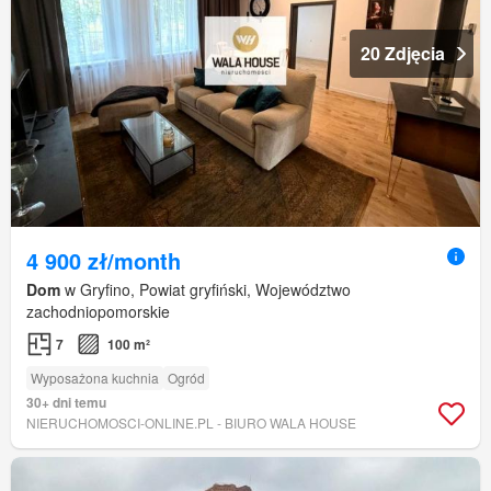
20 Zdjęcia
4 900 zł/month
Dom
w Gryfino, Powiat gryfiński, Województwo
zachodniopomorskie
7
100 m²
Wyposażona kuchnia
Ogród
30+ dni temu
NIERUCHOMOSCI-ONLINE.PL - BIURO WALA HOUSE