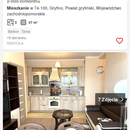
2 000 zł/month
Mieszkanie
w 74-100, Gryfino, Powiat gryfiński, Województwo
zachodniopomorskie
3
47 m²
Balkon
Taras
15 dni temu
RENTOLA
7 Zdjęcia