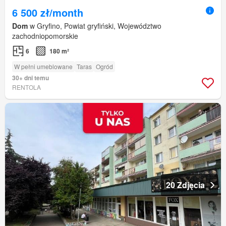
6 500 zł/month
Dom
w Gryfino, Powiat gryfiński, Województwo
zachodniopomorskie
6
180 m²
W pełni umeblowane
Taras
Ogród
30+ dni temu
RENTOLA
20 Zdjęcia