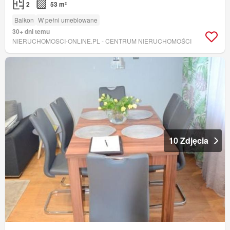
2
53 m²
Balkon
W pełni umeblowane
30+ dni temu
NIERUCHOMOSCI-ONLINE.PL - CENTRUM NIERUCHOMOŚCI
10 Zdjęcia