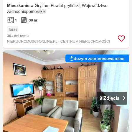
Mieszkanie
w Gryfino, Powiat gryfiński, Województwo
zachodniopomorskie
1
30 m²
Taras
30+ dni temu
NIERUCHOMOSCI-ONLINE.PL - CENTRUM NIERUCHOMOŚCI
dużym zainteresowaniem
9 Zdjęcia