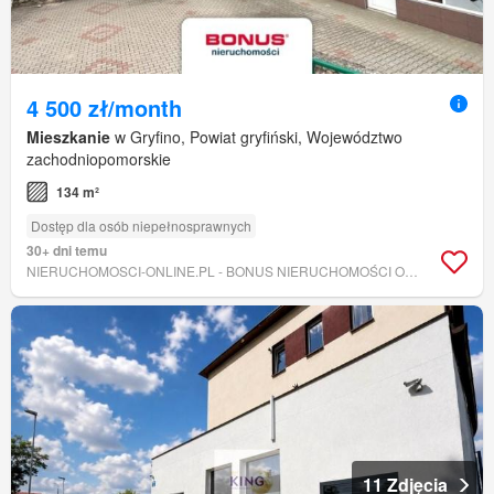
4 500 zł/month
Mieszkanie
w Gryfino, Powiat gryfiński, Województwo
zachodniopomorskie
134 m²
Dostęp dla osób niepełnosprawnych
30+ dni temu
NIERUCHOMOSCI-ONLINE.PL - BONUS NIERUCHOMOŚCI ODDZIAŁ SZCZECIN, WARSZAWA, POZNAŃ, OLSZTYN, GDAŃSK, WROCŁAW, RZESZÓW, LUBLIN
11 Zdjęcia