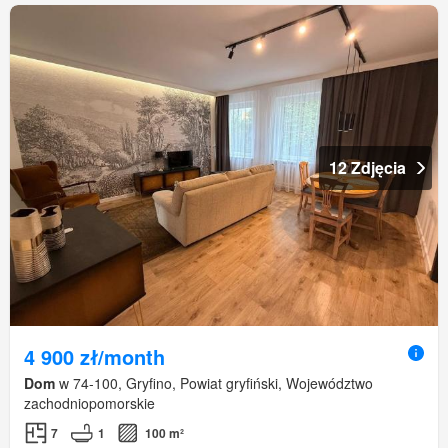
12 Zdjęcia
4 900 zł/month
Dom
w 74-100, Gryfino, Powiat gryfiński, Województwo
zachodniopomorskie
7
1
100 m²