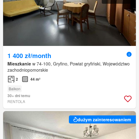
1 400 zł/month
Mieszkanie
w 74-100, Gryfino, Powiat gryfiński, Województwo
zachodniopomorskie
2
44 m²
Balkon
30+ dni temu
RENTOLA
dużym zainteresowaniem