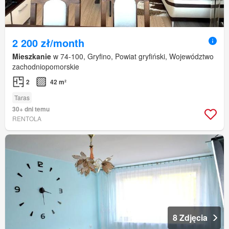
2 200 zł/month
Mieszkanie
w 74-100, Gryfino, Powiat gryfiński, Województwo
zachodniopomorskie
2
42 m²
Taras
30+ dni temu
RENTOLA
8 Zdjęcia