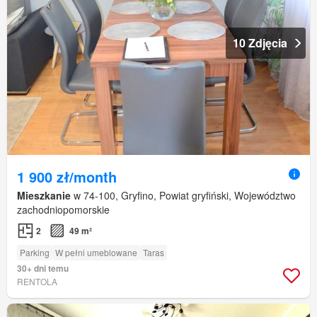
10 Zdjęcia
1 900 zł/month
Mieszkanie
w 74-100, Gryfino, Powiat gryfiński, Województwo
zachodniopomorskie
2
49 m²
Parking
W pełni umeblowane
Taras
30+ dni temu
RENTOLA