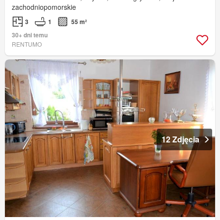
zachodniopomorskie
3
1
55 m²
30+ dni temu
RENTUMO
12 Zdjęcia