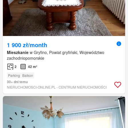
1 900 zł/month
Mieszkanie
w Gryfino, Powiat gryfiński, Województwo
zachodniopomorskie
2
42 m²
Parking
Balkon
30+ dni temu
NIERUCHOMOSCI-ONLINE.PL - CENTRUM NIERUCHOMOŚCI