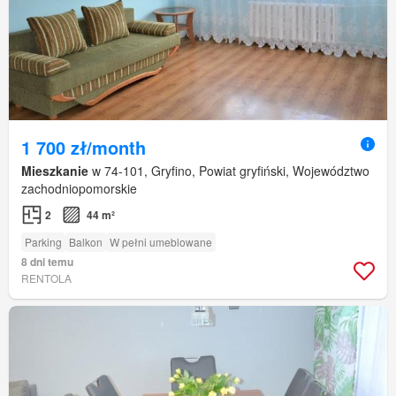
1 700 zł/month
Mieszkanie
w 74-101, Gryfino, Powiat gryfiński, Województwo
zachodniopomorskie
2
44 m²
Parking
Balkon
W pełni umeblowane
8 dni temu
RENTOLA