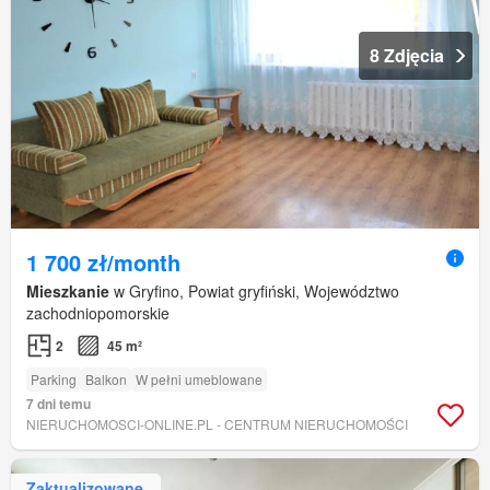
8 Zdjęcia
1 700 zł/month
Mieszkanie
w Gryfino, Powiat gryfiński, Województwo
zachodniopomorskie
2
45 m²
Parking
Balkon
W pełni umeblowane
7 dni temu
NIERUCHOMOSCI-ONLINE.PL - CENTRUM NIERUCHOMOŚCI
Zaktualizowane