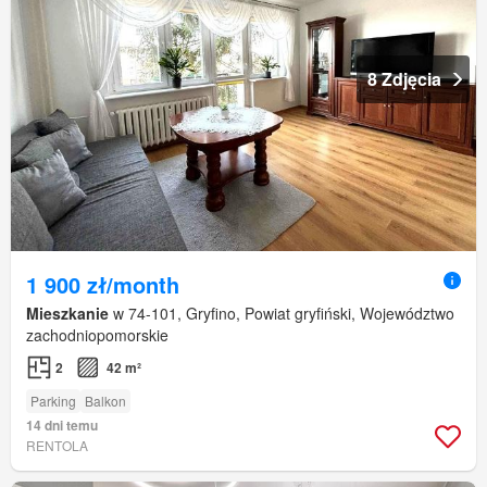
8 Zdjęcia
1 900 zł/month
Mieszkanie
w 74-101, Gryfino, Powiat gryfiński, Województwo
zachodniopomorskie
2
42 m²
Parking
Balkon
14 dni temu
RENTOLA