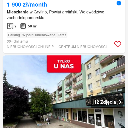
1 900 zł/month
Mieszkanie
w Gryfino, Powiat gryfiński, Województwo
zachodniopomorskie
2
50 m²
Parking
W pełni umeblowane
Taras
30+ dni temu
NIERUCHOMOSCI-ONLINE.PL - CENTRUM NIERUCHOMOŚCI
12 Zdjęcia