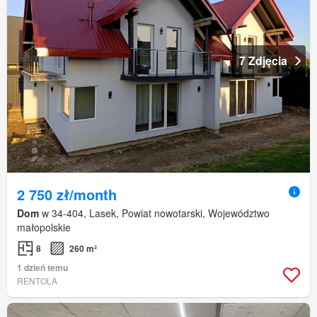
7 Zdjęcia
2 750 zł/month
Dom
w 34-404, Lasek, Powiat nowotarski, Województwo
małopolskie
8
260 m²
1 dzień temu
RENTOLA