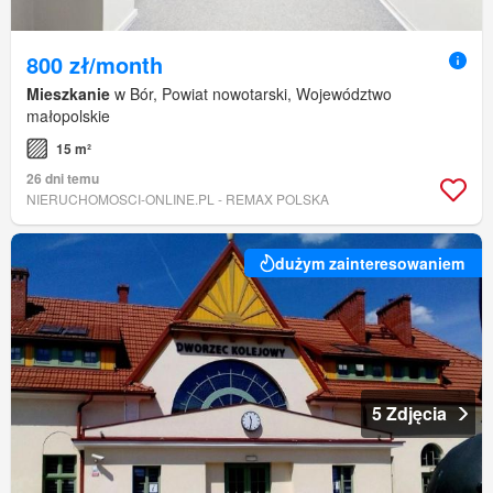
800 zł/month
Mieszkanie
w Bór, Powiat nowotarski, Województwo
małopolskie
15 m²
26 dni temu
NIERUCHOMOSCI-ONLINE.PL - REMAX POLSKA
dużym zainteresowaniem
5 Zdjęcia