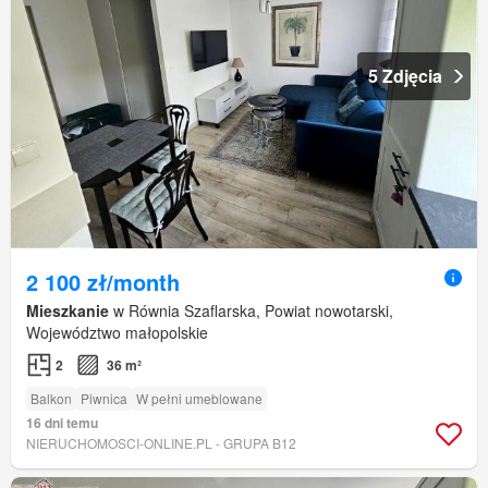
5 Zdjęcia
2 100 zł/month
Mieszkanie
w Równia Szaflarska, Powiat nowotarski,
Województwo małopolskie
2
36 m²
Balkon
Piwnica
W pełni umeblowane
16 dni temu
NIERUCHOMOSCI-ONLINE.PL - GRUPA B12