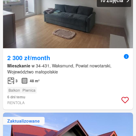
10 Zdjęcia
2 300 zł/month
Mieszkanie
w 34-431, Waksmund, Powiat nowotarski,
Województwo małopolskie
3
48 m²
Balkon
Piwnica
6 dni temu
RENTOLA
Zaktualizowane