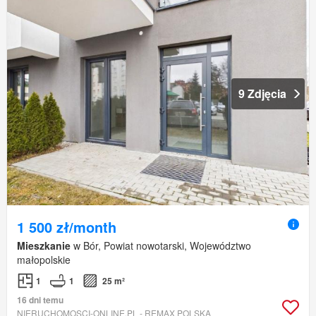
9 Zdjęcia
1 500 zł/month
Mieszkanie
w Bór, Powiat nowotarski, Województwo
małopolskie
1
1
25 m²
16 dni temu
NIERUCHOMOSCI-ONLINE.PL - REMAX POLSKA