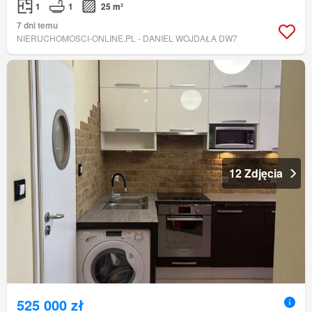
1
1
25 m²
7 dni temu
NIERUCHOMOSCI-ONLINE.PL - DANIEL WOJDAŁA DW7
12 Zdjęcia
525 000 zł