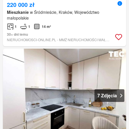
220 000 zł
Mieszkanie
w Śródmieście, Kraków, Województwo
małopolskie
1
1
14 m²
30+ dni temu
NIERUCHOMOSCI-ONLINE.PL - MMŻ NIERUCHOMOŚCI MAŁGORZATA MADEJ-ŻAK
7 Zdjęcia