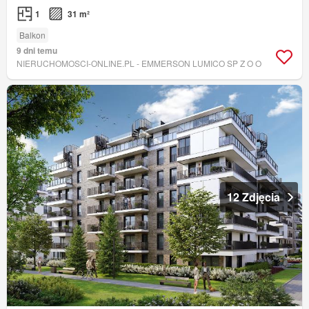
1
31 m²
Balkon
9 dni temu
NIERUCHOMOSCI-ONLINE.PL - EMMERSON LUMICO SP Z O O
12 Zdjęcia