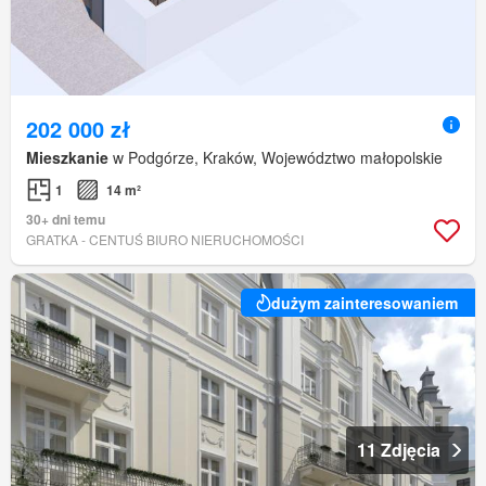
202 000 zł
Mieszkanie
w Podgórze, Kraków, Województwo małopolskie
1
14 m²
30+ dni temu
GRATKA - CENTUŚ BIURO NIERUCHOMOŚCI
dużym zainteresowaniem
11 Zdjęcia