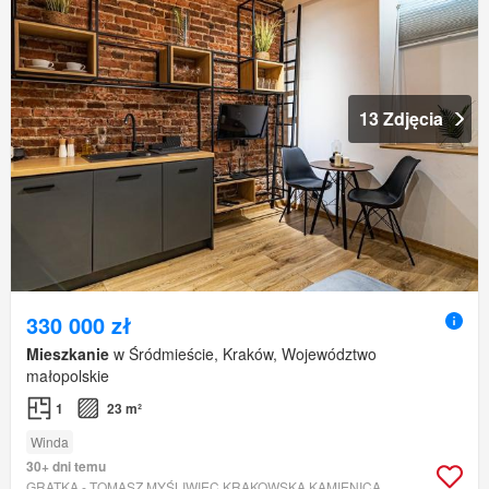
13 Zdjęcia
330 000 zł
Mieszkanie
w Śródmieście, Kraków, Województwo
małopolskie
1
23 m²
Winda
30+ dni temu
GRATKA - TOMASZ MYŚLIWIEC KRAKOWSKA KAMIENICA