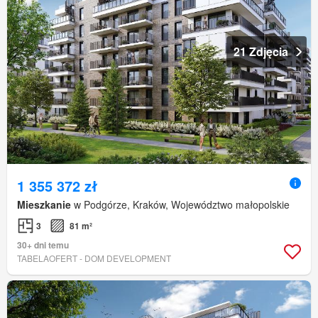
21 Zdjęcia
1 355 372 zł
Mieszkanie
w Podgórze, Kraków, Województwo małopolskie
3
81 m²
30+ dni temu
TABELAOFERT - DOM DEVELOPMENT