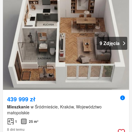
9 Zdjęcia
439 999 zł
Mieszkanie
w Śródmieście, Kraków, Województwo
małopolskie
1
25 m²
8 dni temu