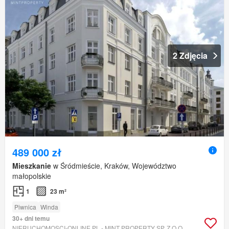
2 Zdjęcia
489 000 zł
Mieszkanie
w Śródmieście, Kraków, Województwo
małopolskie
1
23 m²
Piwnica
Winda
30+ dni temu
NIERUCHOMOSCI-ONLINE.PL - MINT PROPERTY SP. Z O.O.