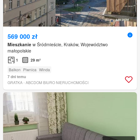
569 000 zł
Mieszkanie
w Śródmieście, Kraków, Województwo
małopolskie
1
29 m²
Balkon
Piwnica
Winda
7 dni temu
GRATKA - ABCDOM BIURO NIERUCHOMOŚCI