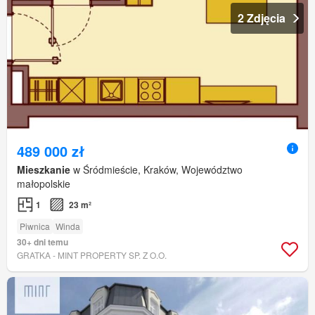
2 Zdjęcia
489 000 zł
Mieszkanie
w Śródmieście, Kraków, Województwo
małopolskie
1
23 m²
Piwnica
Winda
30+ dni temu
GRATKA - MINT PROPERTY SP. Z O.O.