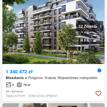
12 Zdjęcia
1 340 472 zł
Mieszkanie
w Podgórze, Kraków, Województwo małopolskie
3
79 m²
30+ dni temu
TABELAOFERT - DOM DEVELOPMENT