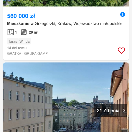
560 000 zł
Mieszkanie
w Grzegórzki, Kraków, Województwo małopolskie
1
29 m²
Taras
Winda
14 dni temu
GRATKA - GRUPA GAMP
21 Zdjęcia