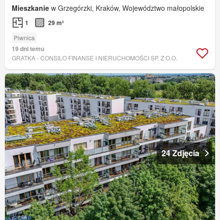
Mieszkanie
w Grzegórzki, Kraków, Województwo małopolskie
1
29 m²
Piwnica
19 dni temu
GRATKA - CONSILO FINANSE I NIERUCHOMOŚCI SP. Z O.O.
24 Zdjęcia