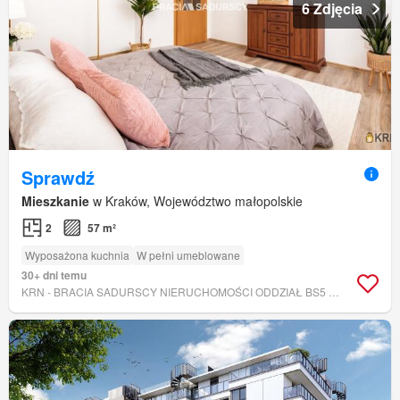
6 Zdjęcia
Sprawdź
Mieszkanie
w Kraków, Województwo małopolskie
2
57 m²
Wyposażona kuchnia
W pełni umeblowane
30+ dni temu
KRN - BRACIA SADURSCY NIERUCHOMOŚCI ODDZIAŁ BS5 NOWA HUTA