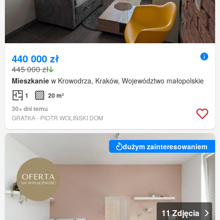
440 000 zł
445 000 zł
Mieszkanie
w Krowodrza, Kraków, Województwo małopolskie
1
20 m²
30+ dni temu
GRATKA - PIOTR WOLIŃSKI DOM
dużym zainteresowaniem
11 Zdjęcia