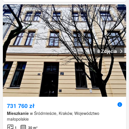
8 Zdjęcia
731 760 zł
Mieszkanie
w Śródmieście, Kraków, Województwo
małopolskie
1
30 m²