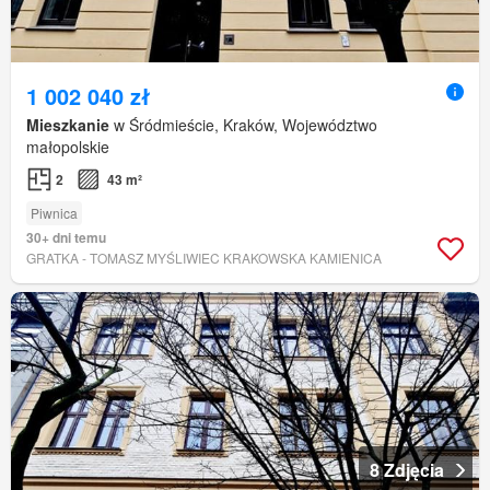
1 002 040 zł
Mieszkanie
w Śródmieście, Kraków, Województwo
małopolskie
2
43 m²
Piwnica
30+ dni temu
GRATKA - TOMASZ MYŚLIWIEC KRAKOWSKA KAMIENICA
8 Zdjęcia