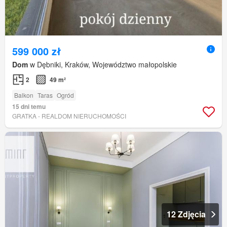
599 000 zł
Dom
w Dębniki, Kraków, Województwo małopolskie
2
49 m²
Balkon
Taras
Ogród
15 dni temu
GRATKA - REALDOM NIERUCHOMOŚCI
12 Zdjęcia