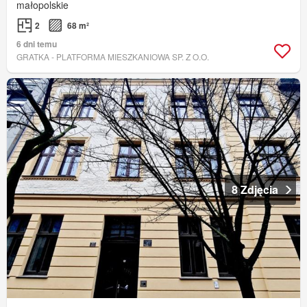
małopolskie
2
68 m²
6 dni temu
GRATKA - PLATFORMA MIESZKANIOWA SP. Z O.O.
8 Zdjęcia