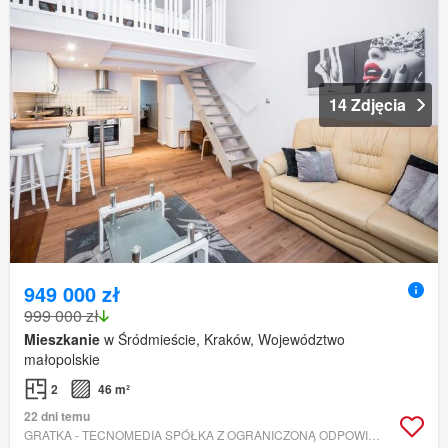
14 Zdjęcia
949 000 zł
999 000 zł
Mieszkanie
w Śródmieście, Kraków, Województwo
małopolskie
2
46 m²
22 dni temu
GRATKA - TECNOMEDIA SPÓŁKA Z OGRANICZONĄ ODPOWIEDZIALNOŚCIĄ