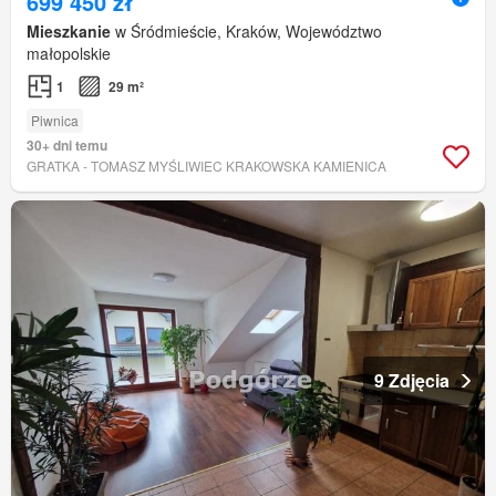
699 450 zł
Mieszkanie
w Śródmieście, Kraków, Województwo
małopolskie
1
29 m²
Piwnica
30+ dni temu
GRATKA - TOMASZ MYŚLIWIEC KRAKOWSKA KAMIENICA
9 Zdjęcia