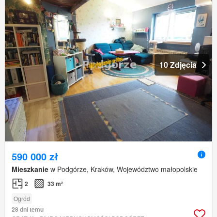
10 Zdjęcia
590 000 zł
Mieszkanie
w Podgórze, Kraków, Województwo małopolskie
2
33 m²
Ogród
28 dni temu