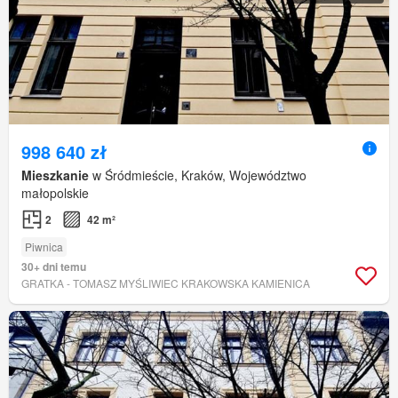
998 640 zł
Mieszkanie
w Śródmieście, Kraków, Województwo
małopolskie
2
42 m²
Piwnica
30+ dni temu
GRATKA - TOMASZ MYŚLIWIEC KRAKOWSKA KAMIENICA