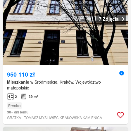
7 Zdjęcia
950 110 zł
Mieszkanie
w Śródmieście, Kraków, Województwo
małopolskie
2
39 m²
Piwnica
30+ dni temu
GRATKA - TOMASZ MYŚLIWIEC KRAKOWSKA KAMIENICA