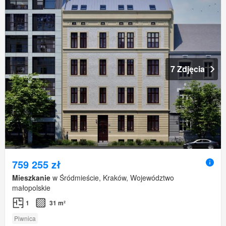
7 Zdjęcia
759 255 zł
Mieszkanie
w Śródmieście, Kraków, Województwo
małopolskie
1
31 m²
Piwnica