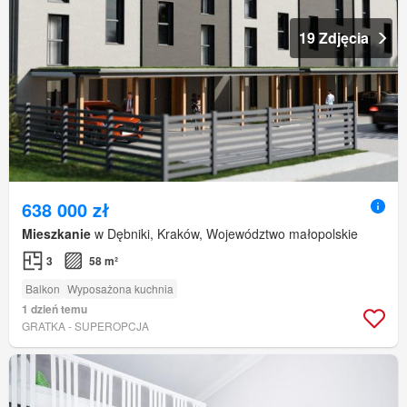
19 Zdjęcia
638 000 zł
Mieszkanie
w Dębniki, Kraków, Województwo małopolskie
3
58 m²
Balkon
Wyposażona kuchnia
1 dzień temu
GRATKA - SUPEROPCJA