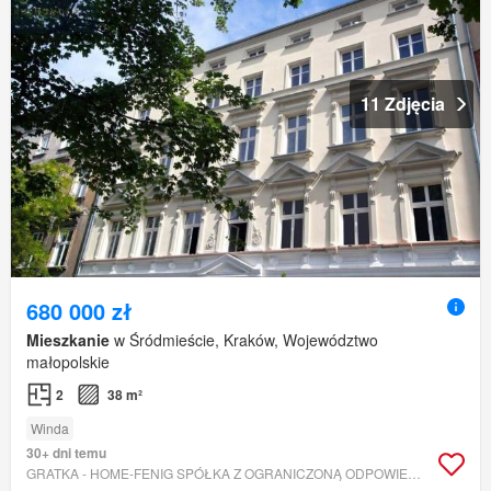
11 Zdjęcia
680 000 zł
Mieszkanie
w Śródmieście, Kraków, Województwo
małopolskie
2
38 m²
Winda
30+ dni temu
GRATKA - HOME-FENIG SPÓŁKA Z OGRANICZONĄ ODPOWIEDZIALNOŚCIĄ