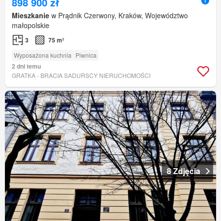
898 900 zł
Mieszkanie
w Prądnik Czerwony, Kraków, Województwo
małopolskie
3
75 m²
Wyposażona kuchnia
Piwnica
2 dni temu
GRATKA - BRACIA SADURSCY NIERUCHOMOŚCI
8 Zdjęcia