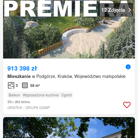
12 Zdjęcia
913 398 zł
Mieszkanie
w Podgórze, Kraków, Województwo małopolskie
3
58 m²
Balkon
Wyposażona kuchnia
Ogród
30+ dni temu
GRATKA - GRUPA GAMP