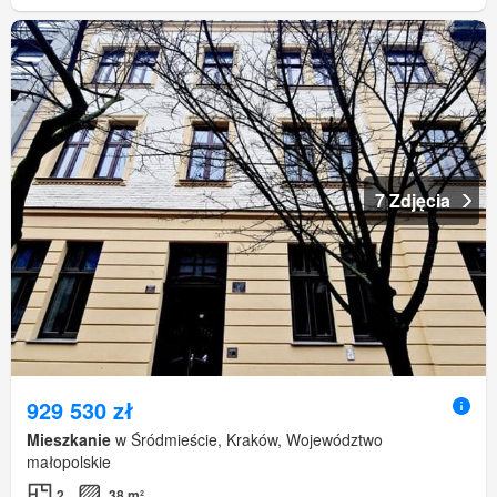
7 Zdjęcia
929 530 zł
Mieszkanie
w Śródmieście, Kraków, Województwo
małopolskie
2
38 m²