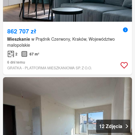
862 707 zł
Mieszkanie
w Prądnik Czerwony, Kraków, Województwo
małopolskie
2
67 m²
6 dni temu
GRATKA - PLATFORMA MIESZKANIOWA SP. Z O.O.
12 Zdjęcia