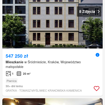
8 Zdjęcia
547 250 zł
Mieszkanie
w Śródmieście, Kraków, Województwo
małopolskie
1
20 m²
Piwnica
30+ dni temu
GRATKA - TOMASZ MYŚLIWIEC KRAKOWSKA KAMIENICA