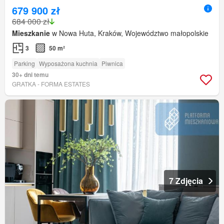
679 900 zł
684 000 zł
Mieszkanie
w Nowa Huta, Kraków, Województwo małopolskie
3
50 m²
Parking
Wyposażona kuchnia
Piwnica
30+ dni temu
GRATKA - FORMA ESTATES
7 Zdjęcia