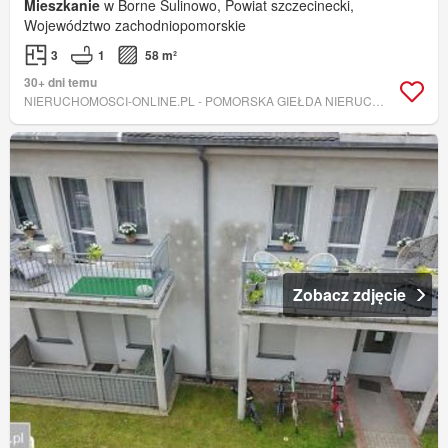
Mieszkanie
w Borne Sulinowo, Powiat szczecinecki,
Województwo zachodniopomorskie
3
1
58 m²
30+ dni temu
NIERUCHOMOSCI-ONLINE.PL - POMORSKA GIEŁDA NIERUCHOMOŚCI
Zobacz zdjęcie