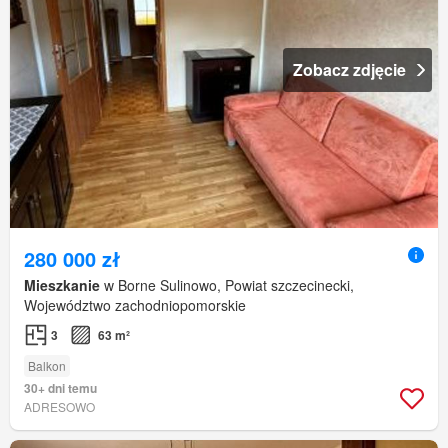
Zobacz zdjęcie
280 000 zł
Mieszkanie
w Borne Sulinowo, Powiat szczecinecki,
Województwo zachodniopomorskie
3
63 m²
Balkon
30+ dni temu
ADRESOWO