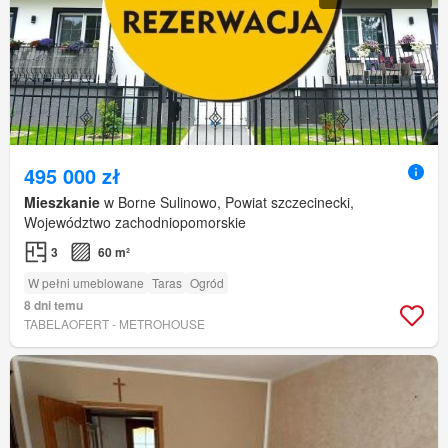
495 000 zł
Mieszkanie
w Borne Sulinowo, Powiat szczecinecki,
Województwo zachodniopomorskie
3
60 m²
W pełni umeblowane
Taras
Ogród
8 dni temu
TABELAOFERT - METROHOUSE