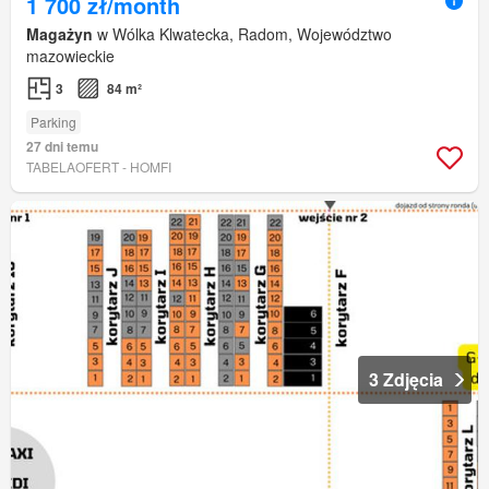
1 700 zł/month
Magażyn
w Wólka Klwatecka, Radom, Województwo
mazowieckie
3
84 m²
Parking
27 dni temu
TABELAOFERT - HOMFI
3 Zdjęcia