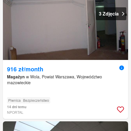
3 Zdjęcia
916 zł/month
Magażyn
w Wola, Powiat Warszawa, Województwo
mazowieckie
Piwnica
Bezpieczeństwo
14 dni temu
NPORTAL