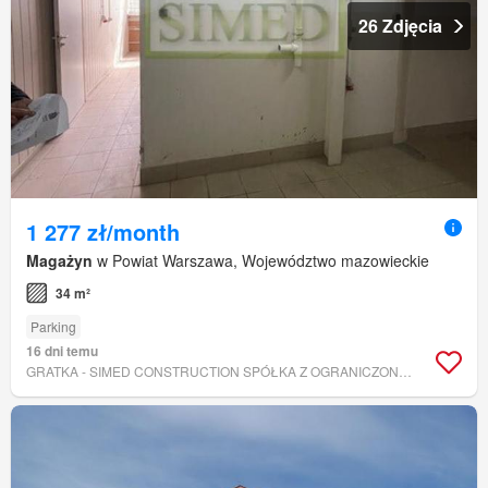
26 Zdjęcia
1 277 zł/month
Magażyn
w Powiat Warszawa, Województwo mazowieckie
34 m²
Parking
16 dni temu
GRATKA - SIMED CONSTRUCTION SPÓŁKA Z OGRANICZONĄ ODPOWIEDZIALNOŚCIĄ