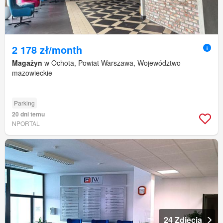
2 178 zł/month
Magażyn
w Ochota, Powiat Warszawa, Województwo
mazowieckie
Parking
20 dni temu
NPORTAL
24 Zdjęcia