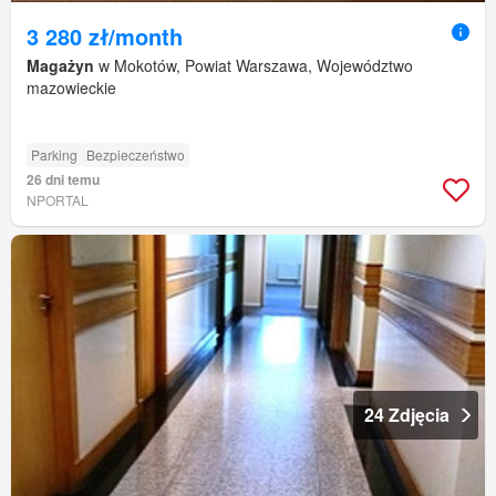
3 280 zł/month
Magażyn
w Mokotów, Powiat Warszawa, Województwo
mazowieckie
Parking
Bezpieczeństwo
26 dni temu
NPORTAL
24 Zdjęcia