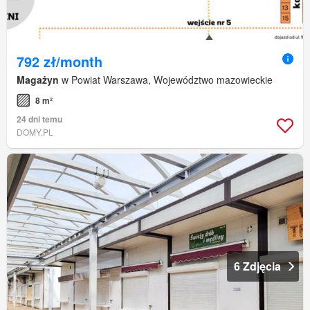
792 zł/month
Magażyn
w Powiat Warszawa, Województwo mazowieckie
8 m²
24 dni temu
DOMY.PL
6 Zdjęcia