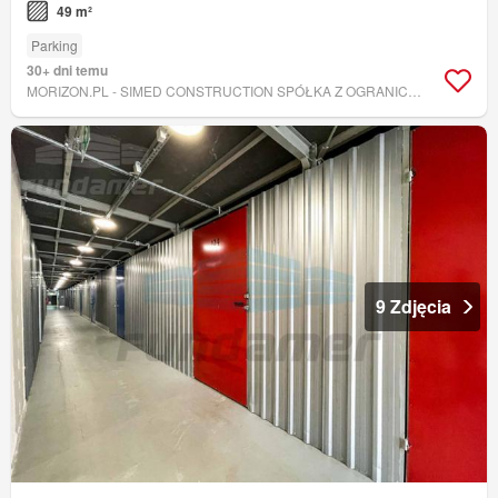
49 m²
Parking
30+ dni temu
MORIZON.PL - SIMED CONSTRUCTION SPÓŁKA Z OGRANICZONĄ ODPOWIEDZIALNOŚCIĄ
9 Zdjęcia