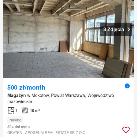
3 Zdjęcia
500 zł/month
Magażyn
w Mokotów, Powiat Warszawa, Województwo
mazowieckie
1
10 m²
Parking
30+ dni temu
GRATKA - APOGEUM REAL ESTATE SP. Z O.O.