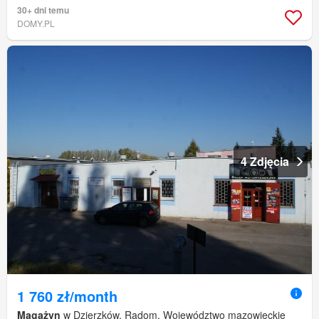
30+ dni temu
DOMY.PL
4 Zdjęcia
1 760 zł/month
Magażyn
w Dzierzków, Radom, Województwo mazowieckie