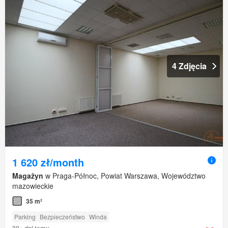
4 Zdjęcia
1 620 zł/month
Magażyn
w Praga-Północ, Powiat Warszawa, Województwo
mazowieckie
35 m²
Parking
Bezpieczeństwo
Winda
30+ dni temu