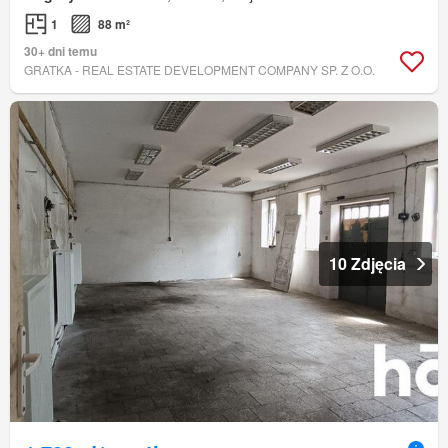
1
88 m²
30+ dni temu
GRATKA - REAL ESTATE DEVELOPMENT COMPANY SP. Z O.O.
10 Zdjęcia