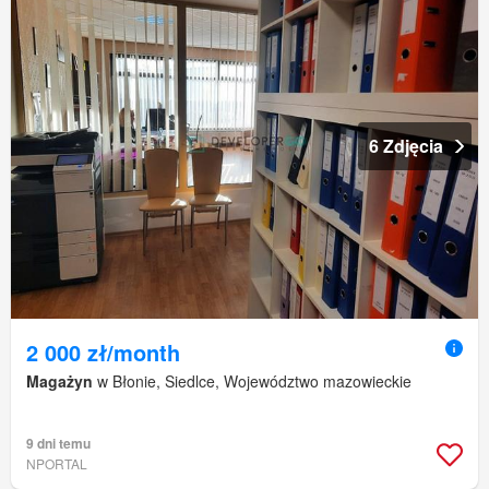
6 Zdjęcia
2 000 zł/month
Magażyn
w Błonie, Siedlce, Województwo mazowieckie
9 dni temu
NPORTAL