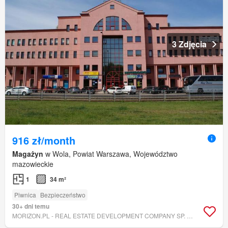
3 Zdjęcia
916 zł/month
Magażyn
w Wola, Powiat Warszawa, Województwo
mazowieckie
1
34 m²
Piwnica
Bezpieczeństwo
30+ dni temu
MORIZON.PL - REAL ESTATE DEVELOPMENT COMPANY SP. Z O.O.