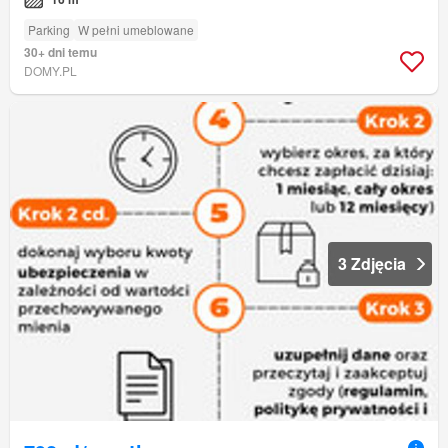
Parking
W pełni umeblowane
30+ dni temu
DOMY.PL
3 Zdjęcia