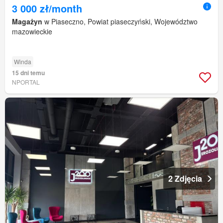
3 000 zł/month
Magażyn
w Piaseczno, Powiat piaseczyński, Województwo
mazowieckie
Winda
15 dni temu
NPORTAL
2 Zdjęcia