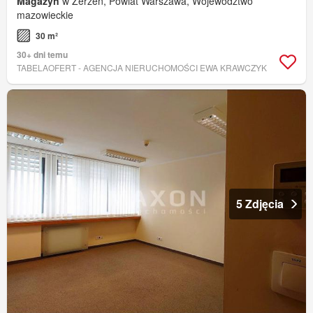
Magażyn
w Zerzeń, Powiat Warszawa, Województwo
mazowieckie
30 m²
30+ dni temu
TABELAOFERT - AGENCJA NIERUCHOMOŚCI EWA KRAWCZYK
5 Zdjęcia