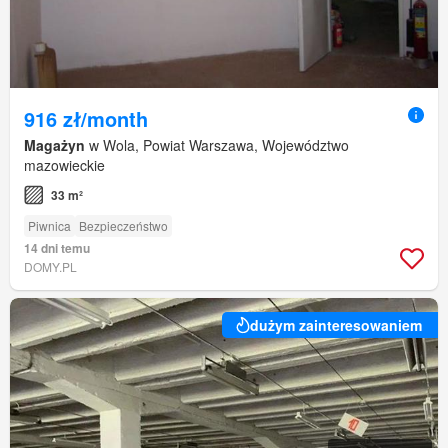
916 zł/month
Magażyn
w Wola, Powiat Warszawa, Województwo
mazowieckie
33 m²
Piwnica
Bezpieczeństwo
14 dni temu
DOMY.PL
dużym zainteresowaniem