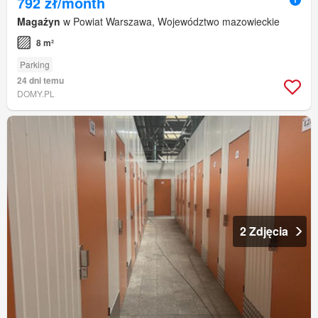
792 zł/month
Magażyn
w Powiat Warszawa, Województwo mazowieckie
8 m²
Parking
24 dni temu
DOMY.PL
2 Zdjęcia