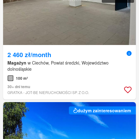
2 460 zł/month
Magażyn
w Ciechów, Powiat średzki, Województwo
dolnośląskie
100 m²
30+ dni temu
GRATKA - JOT-BE NIERUCHOMOŚCI SP. Z O.O.
dużym zainteresowaniem