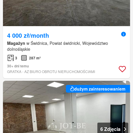
4 000 zł/month
Magażyn
w Świdnica, Powiat świdnicki, Województwo
dolnośląskie
3
287 m²
30+ dni temu
GRATKA - AZ BIURO OBROTU NIERUCHOMOŚCIAMI
dużym zainteresowaniem
6 Zdjęcia