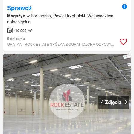
Sprawdź
Magażyn
w Korzeńsko, Powiat trzebnicki, Województwo
dolnośląskie
10 908 m²
5 dni temu
GRATKA - ROCK ESTATE SPÓŁKA Z OGRANICZONĄ ODPOWIEDZIALNOŚCIĄ
4 Zdjęcia