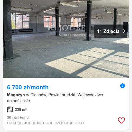
11 Zdjęcia
6 700 zł/month
Magażyn
w Ciechów, Powiat średzki, Województwo
dolnośląskie
335 m²
30+ dni temu
GRATKA - JOT-BE NIERUCHOMOŚCI SP. Z O.O.