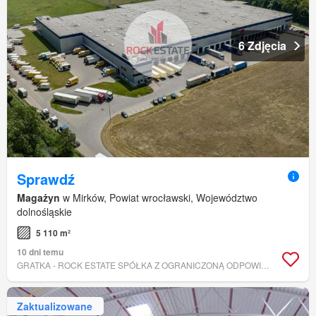
6 Zdjęcia
Sprawdź
Magażyn
w Mirków, Powiat wrocławski, Województwo
dolnośląskie
5 110 m²
10 dni temu
GRATKA - ROCK ESTATE SPÓŁKA Z OGRANICZONĄ ODPOWIEDZIALNOŚCIĄ
Zaktualizowane