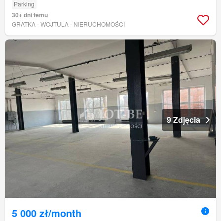
Parking
30+ dni temu
GRATKA - WOJTULA - NIERUCHOMOŚCI
9 Zdjęcia
5 000 zł/month