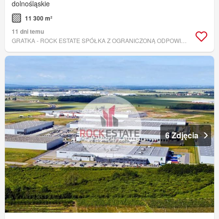
dolnośląskie
11 300 m²
11 dni temu
GRATKA - ROCK ESTATE SPÓŁKA Z OGRANICZONĄ ODPOWIEDZIALNOŚCIĄ
6 Zdjęcia