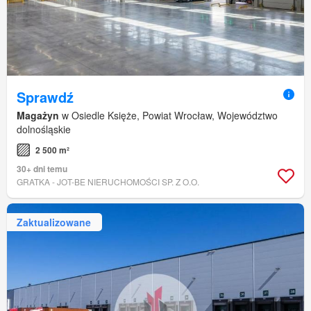
Sprawdź
Magażyn
w Osiedle Księże, Powiat Wrocław, Województwo
dolnośląskie
2 500 m²
30+ dni temu
GRATKA - JOT-BE NIERUCHOMOŚCI SP. Z O.O.
Zaktualizowane