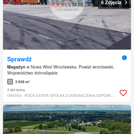
6 Zdjęcia
Sprawdź
Magażyn
w Nowa Wieś Wrocławska, Powiat wrocławski,
Województwo dolnośląskie
3 938 m²
2 dni temu
GRATKA - ROCK ESTATE SPÓŁKA Z OGRANICZONĄ ODPOWIEDZIALNOŚCIĄ