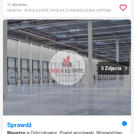
11 dni temu
GRATKA - ROCK ESTATE SPÓŁKA Z OGRANICZONĄ ODPOWIEDZIALNOŚCIĄ
3 Zdjęcia
Sprawdź
Magażyn
w Dobrzykowice, Powiat wrocławski, Województwo