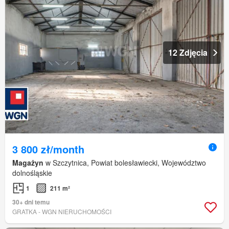
12 Zdjęcia
3 800 zł/month
Magażyn
w Szczytnica, Powiat bolesławiecki, Województwo
dolnośląskie
1
211 m²
30+ dni temu
GRATKA - WGN NIERUCHOMOŚCI