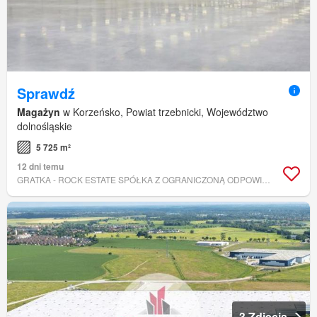
Sprawdź
Magażyn
w Korzeńsko, Powiat trzebnicki, Województwo
dolnośląskie
5 725 m²
12 dni temu
GRATKA - ROCK ESTATE SPÓŁKA Z OGRANICZONĄ ODPOWIEDZIALNOŚCIĄ
3 Zdjęcia