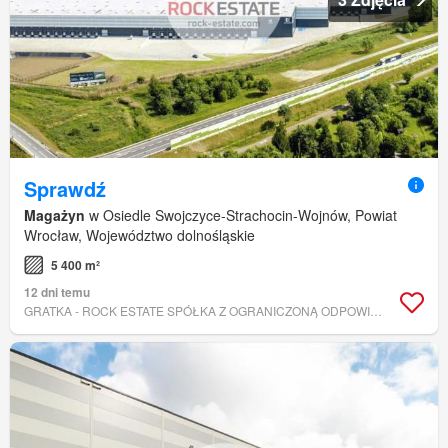
Sprawdź
Magażyn
w Osiedle Swojczyce-Strachocin-Wojnów, Powiat
Wrocław, Województwo dolnośląskie
5 400 m²
12 dni temu
GRATKA - ROCK ESTATE SPÓŁKA Z OGRANICZONĄ ODPOWIEDZIALNOŚCIĄ