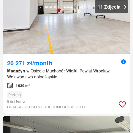
11 Zdjęcia
20 271 zł/month
Magażyn
w Osiedle Muchobór Wielki, Powiat Wrocław,
Województwo dolnośląskie
1 930 m²
Parking
5 dni temu
GRATKA - VERSO NIERUCHOMOSCI SP. Z O.O.