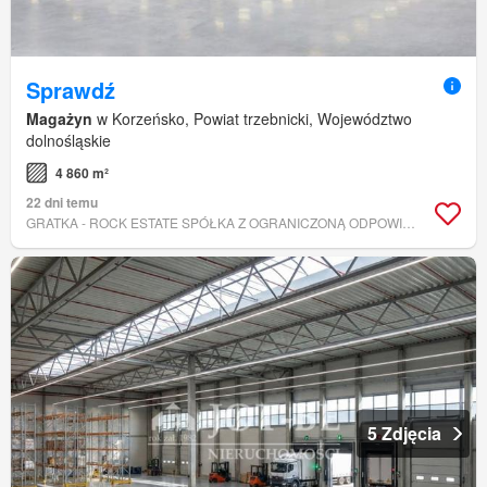
Sprawdź
Magażyn
w Korzeńsko, Powiat trzebnicki, Województwo
dolnośląskie
4 860 m²
22 dni temu
GRATKA - ROCK ESTATE SPÓŁKA Z OGRANICZONĄ ODPOWIEDZIALNOŚCIĄ
5 Zdjęcia