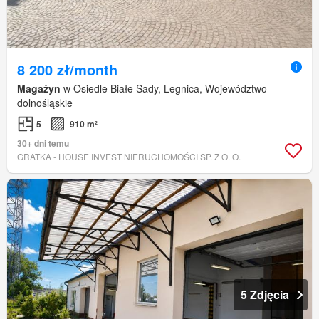
8 200 zł/month
Magażyn
w Osiedle Białe Sady, Legnica, Województwo
dolnośląskie
5
910 m²
30+ dni temu
GRATKA - HOUSE INVEST NIERUCHOMOŚCI SP. Z O. O.
5 Zdjęcia