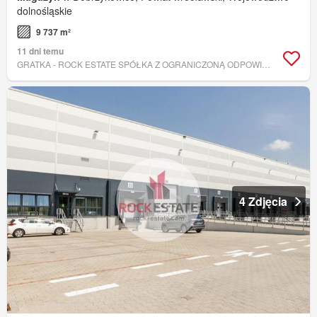
dolnośląskie
9 737 m²
11 dni temu
GRATKA - ROCK ESTATE SPÓŁKA Z OGRANICZONĄ ODPOWIEDZIALNOŚCIĄ
4 Zdjęcia