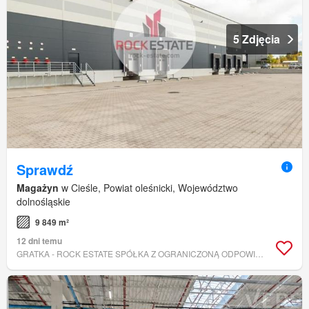
5 Zdjęcia
Sprawdź
Magażyn
w Cieśle, Powiat oleśnicki, Województwo
dolnośląskie
9 849 m²
12 dni temu
GRATKA - ROCK ESTATE SPÓŁKA Z OGRANICZONĄ ODPOWIEDZIALNOŚCIĄ