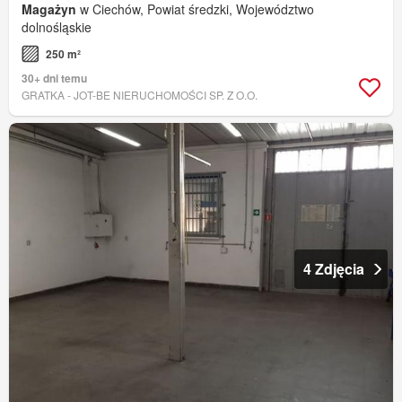
Magażyn
w Ciechów, Powiat średzki, Województwo
dolnośląskie
250 m²
30+ dni temu
GRATKA - JOT-BE NIERUCHOMOŚCI SP. Z O.O.
4 Zdjęcia