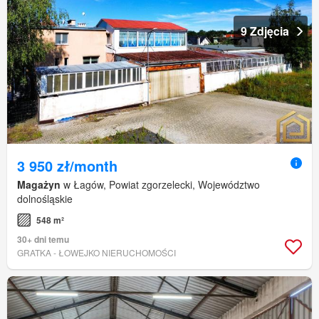
9 Zdjęcia
3 950 zł/month
Magażyn
w Łagów, Powiat zgorzelecki, Województwo
dolnośląskie
548 m²
30+ dni temu
GRATKA - ŁOWEJKO NIERUCHOMOŚCI