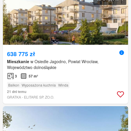
638 775 zł
Mieszkanie
w Osiedle Jagodno, Powiat Wrocław,
Województwo dolnośląskie
3
57 m²
Balkon
Wyposażona kuchnia
Winda
21 dni temu
GRATKA - ELITARE SP. ZO.O.