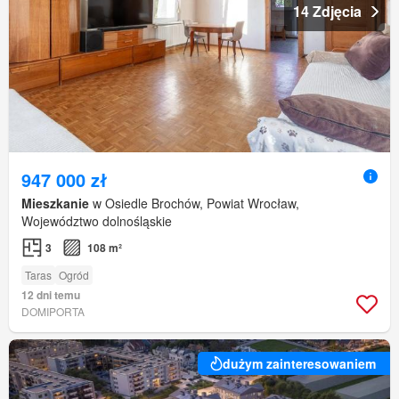
14 Zdjęcia
947 000 zł
Mieszkanie
w Osiedle Brochów, Powiat Wrocław,
Województwo dolnośląskie
3
108 m²
Taras
Ogród
12 dni temu
DOMIPORTA
dużym zainteresowaniem