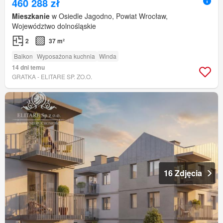
460 288 zł
Mieszkanie
w Osiedle Jagodno, Powiat Wrocław,
Województwo dolnośląskie
2
37 m²
Balkon
Wyposażona kuchnia
Winda
14 dni temu
GRATKA - ELITARE SP. ZO.O.
16 Zdjęcia