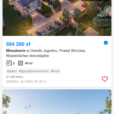
584 280 zł
Mieszkanie
w Osiedle Jagodno, Powiat Wrocław,
Województwo dolnośląskie
2
49 m²
Balkon
Wyposażona kuchnia
Winda
21 dni temu
GRATKA - ELITARE SP. ZO.O.