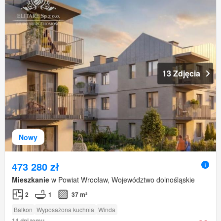
13 Zdjęcia
Nowy
473 280 zł
Mieszkanie
w Powiat Wrocław, Województwo dolnośląskie
2
1
37 m²
Balkon
Wyposażona kuchnia
Winda
14 dni temu