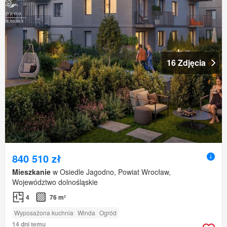
16 Zdjęcia
840 510 zł
Mieszkanie
w Osiedle Jagodno, Powiat Wrocław,
Województwo dolnośląskie
4
76 m²
Wyposażona kuchnia
Winda
Ogród
14 dni temu