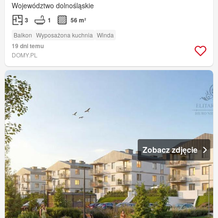
Województwo dolnośląskie
3
1
56 m²
Balkon
Wyposażona kuchnia
Winda
19 dni temu
DOMY.PL
Zobacz zdjęcie