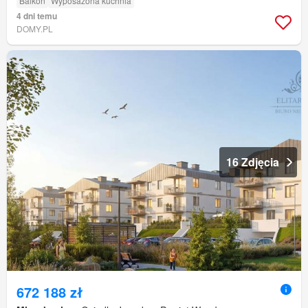
Balkon
Wyposażona kuchnia
4 dni temu
DOMY.PL
16 Zdjęcia
672 188 zł