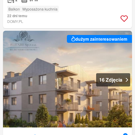
Balkon
Wyposażona kuchnia
22 dni temu
DOMY.PL
dużym zainteresowaniem
16 Zdjęcia