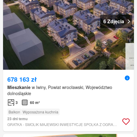
6 Zdjęcia
678 163 zł
Mieszkanie
w Iwiny, Powiat wrocławski, Województwo
dolnośląskie
3
60 m²
Balkon
Wyposażona kuchnia
23 dni temu
GRATKA - SMOLIK MAJEWSKI INWESTYCJE SPOLKA Z OGRANICZONA ODPOWIEDZIALNOSCIA