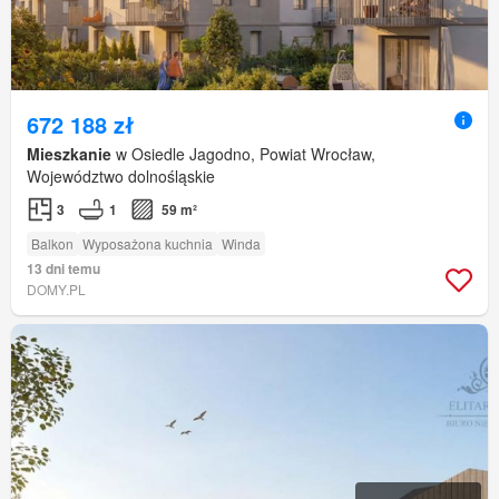
672 188 zł
Mieszkanie
w Osiedle Jagodno, Powiat Wrocław,
Województwo dolnośląskie
3
1
59 m²
Balkon
Wyposażona kuchnia
Winda
13 dni temu
DOMY.PL