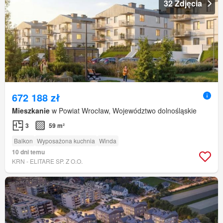
32 Zdjęcia
672 188 zł
Mieszkanie
w Powiat Wrocław, Województwo dolnośląskie
3
59 m²
Balkon
Wyposażona kuchnia
Winda
10 dni temu
KRN - ELITARE SP. Z O.O.