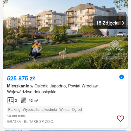
15 Zdjęcia
525 875 zł
Mieszkanie
w Osiedle Jagodno, Powiat Wrocław,
Województwo dolnośląskie
2
42 m²
Parking
Wyposażona kuchnia
Winda
Ogród
14 dni temu
GRATKA - ELITARE SP. ZO.O.