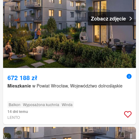
Zobacz zdjęcie
672 188 zł
Mieszkanie
w Powiat Wrocław, Województwo dolnośląskie
Balkon
Wyposażona kuchnia
Winda
14 dni temu
LENTO