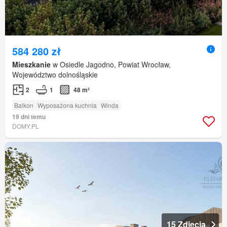
584 280 zł
Mieszkanie
w Osiedle Jagodno, Powiat Wrocław,
Województwo dolnośląskie
2
1
48 m²
Balkon
Wyposażona kuchnia
Winda
19 dni temu
DOMY.PL
15 Zdjęcia