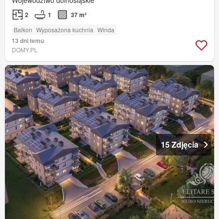
2
1
37 m²
Balkon
Wyposażona kuchnia
Winda
13 dni temu
DOMY.PL
15 Zdjęcia