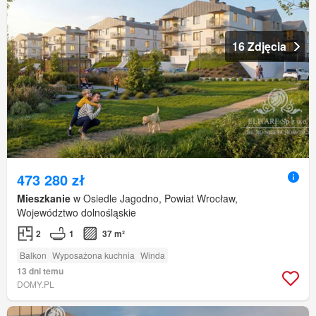
16 Zdjęcia
473 280 zł
Mieszkanie
w Osiedle Jagodno, Powiat Wrocław,
Województwo dolnośląskie
2
1
37 m²
Balkon
Wyposażona kuchnia
Winda
13 dni temu
DOMY.PL