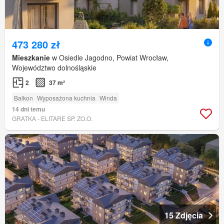
473 280 zł
Mieszkanie
w Osiedle Jagodno, Powiat Wrocław,
Województwo dolnośląskie
2
37 m²
Balkon
Wyposażona kuchnia
Winda
14 dni temu
GRATKA - ELITARE SP. ZO.O.
15 Zdjęcia