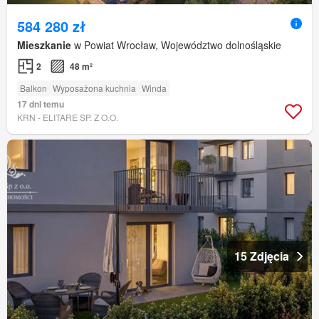
584 280 zł
Mieszkanie
w Powiat Wrocław, Województwo dolnośląskie
2
48 m²
Balkon
Wyposażona kuchnia
Winda
17 dni temu
KRN - ELITARE SP. Z O.O.
15 Zdjęcia