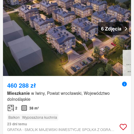
6 Zdjęcia
460 288 zł
Mieszkanie
w Iwiny, Powiat wrocławski, Województwo
dolnośląskie
2
38 m²
Balkon
Wyposażona kuchnia
23 dni temu
GRATKA - SMOLIK MAJEWSKI INWESTYCJE SPOLKA Z OGRANICZONA ODPOWIEDZIALNOSCIA