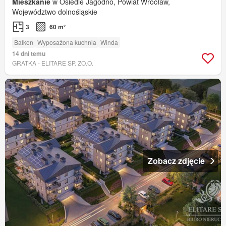
Mieszkanie
w Osiedle Jagodno, Powiat Wrocław,
Województwo dolnośląskie
3
60 m²
Balkon
Wyposażona kuchnia
Winda
14 dni temu
GRATKA - ELITARE SP. ZO.O.
Zobacz zdjęcie