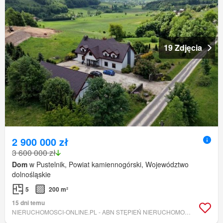
19 Zdjęcia
2 900 000 zł
3 600 000 zł
Dom
w Pustelnik, Powiat kamiennogórski, Województwo
dolnośląskie
5
200 m²
15 dni temu
NIERUCHOMOSCI-ONLINE.PL - ABN STĘPIEŃ NIERUCHOMOŚCI