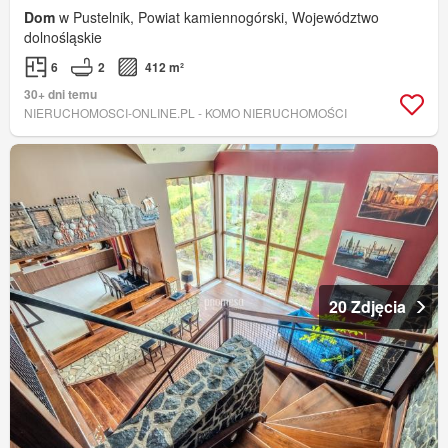
Dom
w Pustelnik, Powiat kamiennogórski, Województwo
dolnośląskie
6
2
412 m²
30+ dni temu
NIERUCHOMOSCI-ONLINE.PL - KOMO NIERUCHOMOŚCI
20 Zdjęcia