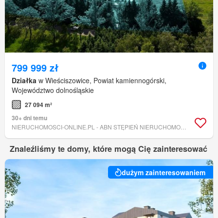
799 999 zł
Działka
w Wieściszowice, Powiat kamiennogórski,
Województwo dolnośląskie
27 094 m²
30+ dni temu
NIERUCHOMOSCI-ONLINE.PL - ABN STĘPIEŃ NIERUCHOMOŚCI
Znaleźliśmy te domy, które mogą Cię zainteresować
dużym zainteresowaniem