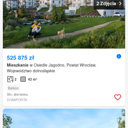
2 Zdjęcia
525 875 zł
Mieszkanie
w Osiedle Jagodno, Powiat Wrocław,
Województwo dolnośląskie
2
42 m²
Balkon
30+ dni temu
DOMIPORTA