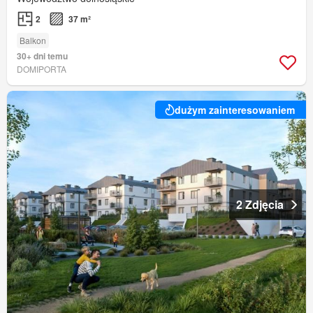
2
37 m²
Balkon
30+ dni temu
DOMIPORTA
dużym zainteresowaniem
2 Zdjęcia