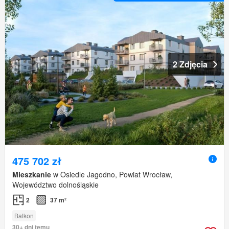
2 Zdjęcia
475 702 zł
Mieszkanie
w Osiedle Jagodno, Powiat Wrocław,
Województwo dolnośląskie
2
37 m²
Balkon
30+ dni temu