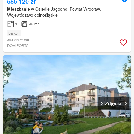
585 120 zł
Mieszkanie
w Osiedle Jagodno, Powiat Wrocław,
Województwo dolnośląskie
2
48 m²
Balkon
30+ dni temu
DOMIPORTA
2 Zdjęcia