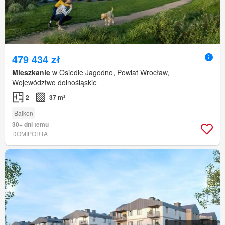
479 434 zł
Mieszkanie
w Osiedle Jagodno, Powiat Wrocław,
Województwo dolnośląskie
2
37 m²
Balkon
30+ dni temu
DOMIPORTA