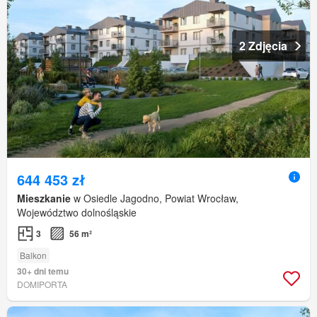
2 Zdjęcia
644 453 zł
Mieszkanie
w Osiedle Jagodno, Powiat Wrocław,
Województwo dolnośląskie
3
56 m²
Balkon
30+ dni temu
DOMIPORTA