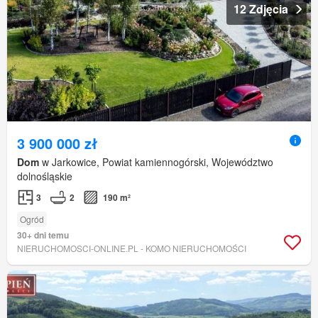
12 Zdjęcia
3 900 000 zł
Dom
w Jarkowice, Powiat kamiennogórski, Województwo
dolnośląskie
3
2
190 m²
Ogród
30+ dni temu
NIERUCHOMOSCI-ONLINE.PL - KOMO NIERUCHOMOŚCI