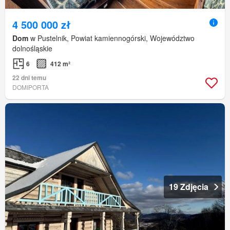
4 500 000 zł
Dom
w Pustelnik, Powiat kamiennogórski, Województwo
dolnośląskie
6
412 m²
22 dni temu
DOMIPORTA
19 Zdjęcia