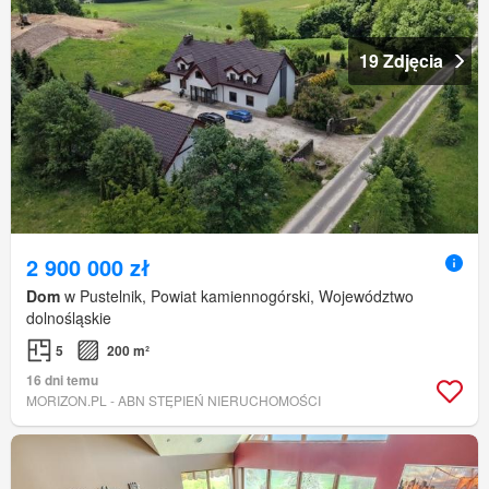
19 Zdjęcia
2 900 000 zł
Dom
w Pustelnik, Powiat kamiennogórski, Województwo
dolnośląskie
5
200 m²
16 dni temu
MORIZON.PL - ABN STĘPIEŃ NIERUCHOMOŚCI