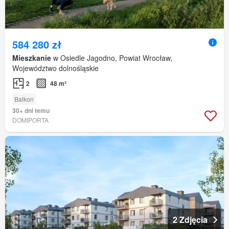
584 280 zł
Mieszkanie
w Osiedle Jagodno, Powiat Wrocław,
Województwo dolnośląskie
2
48 m²
Balkon
30+ dni temu
DOMIPORTA
2 Zdjęcia