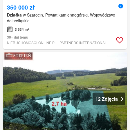
350 000 zł
Działka
w Szarocin, Powiat kamiennogórski, Województwo
dolnośląskie
3 534 m²
30+ dni temu
NIERUCHOMOSCI-ONLINE.PL - PARTNERS INTERNATIONAL
12 Zdjęcia