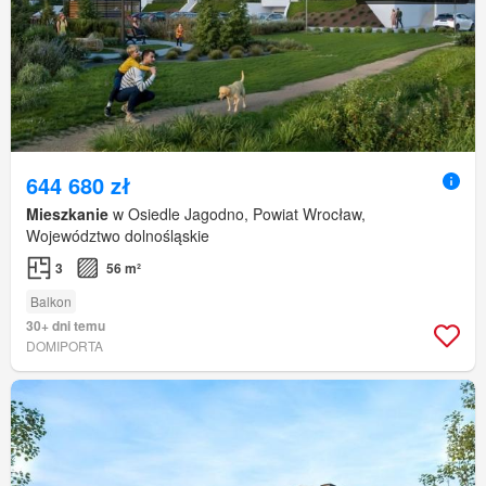
644 680 zł
Mieszkanie
w Osiedle Jagodno, Powiat Wrocław,
Województwo dolnośląskie
3
56 m²
Balkon
30+ dni temu
DOMIPORTA