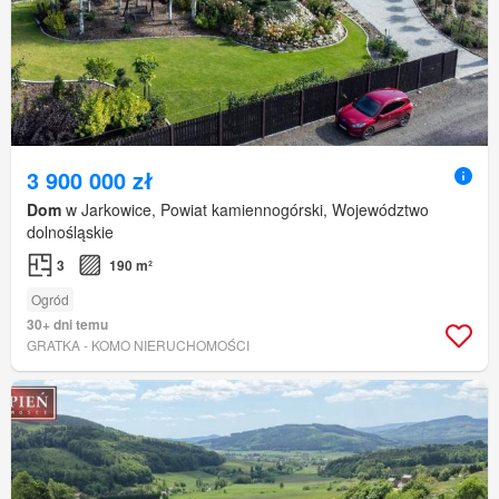
3 900 000 zł
Dom
w Jarkowice, Powiat kamiennogórski, Województwo
dolnośląskie
3
190 m²
Ogród
30+ dni temu
GRATKA - KOMO NIERUCHOMOŚCI