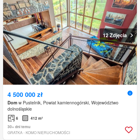
12 Zdjęcia
4 500 000 zł
Dom
w Pustelnik, Powiat kamiennogórski, Województwo
dolnośląskie
6
412 m²
30+ dni temu
GRATKA - KOMO NIERUCHOMOŚCI