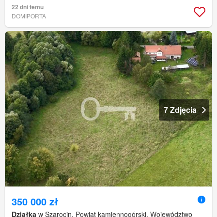
22 dni temu
DOMIPORTA
7 Zdjęcia
350 000 zł
Działka
w Szarocin, Powiat kamiennogórski, Województwo