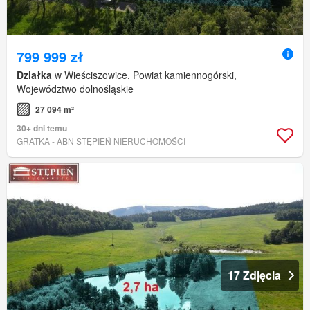
799 999 zł
Działka
w Wieściszowice, Powiat kamiennogórski,
Województwo dolnośląskie
27 094 m²
30+ dni temu
GRATKA - ABN STĘPIEŃ NIERUCHOMOŚCI
17 Zdjęcia