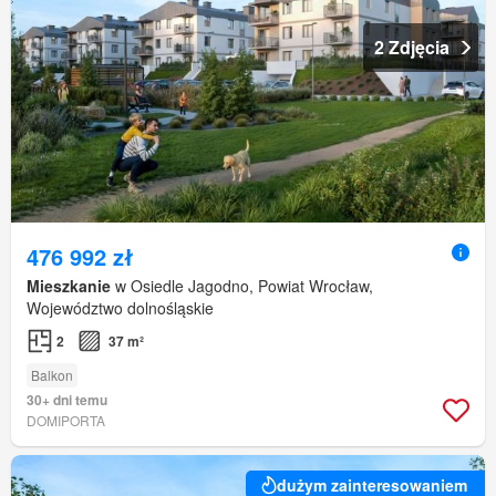
2 Zdjęcia
476 992 zł
Mieszkanie
w Osiedle Jagodno, Powiat Wrocław,
Województwo dolnośląskie
2
37 m²
Balkon
30+ dni temu
DOMIPORTA
dużym zainteresowaniem