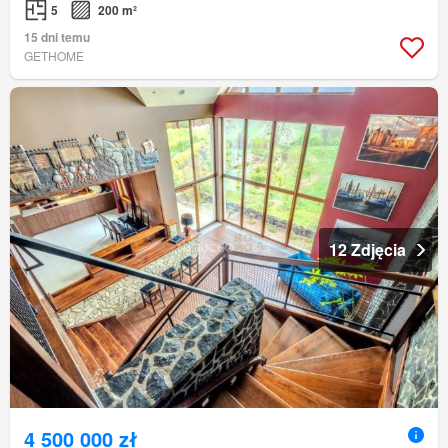
5
200 m²
15 dni temu
GETHOME
12 Zdjęcia
4 500 000 zł