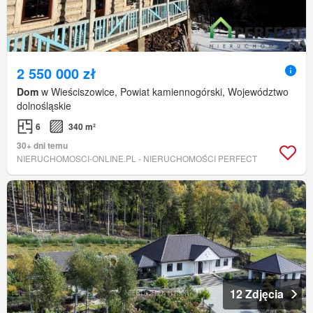
2 550 000 zł
Dom
w Wieściszowice, Powiat kamiennogórski, Województwo
dolnośląskie
6
340 m²
30+ dni temu
NIERUCHOMOSCI-ONLINE.PL - NIERUCHOMOŚCI PERFECT
12 Zdjęcia