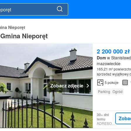
ina Nieporęt
 Gmina Nieporęt
2 200 000 zł
Dom
w Stanisławó
mazowieckie
165,21 m² powierzchn
sprzedaż wyjątkowy 
5
pokoje
Zobacz zdjęcie
Parking
Ogród
30+ dni
Zoba
temu
ADRESOWO