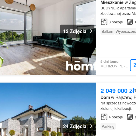
Mieszkanie
w Zeg
BUDYNEK: Apartament 
zbudowanej przez Mo
3
pokoje
13 Zdjęcia
Balkon
Wyposażona
5 dni temu
MORIZON.PL - HOMFI
2 049 000 zł
Dom
w Rajszew, P
Na sprzedaż nowoc
zielonej lokalizacji.
4
pokoje
24 Zdjęcia
Parking