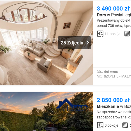
3 490 000 zł
Dom
w Powiat leg
Prezentowany obiekt
ponad 736 mkw, łączą
11
pokoje
25 Zdjęcia
30+ dni temu
2 850 000 zł
Mieszkanie
w Boż
Na sprzedaż wolnost
zagospodarowanej dz
6
pokoje