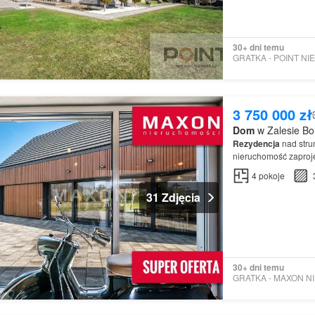
30+ dni temu
3 750 000 zł
Dom
w Zalesie Bo
Rezydencja
nad stru
nieruchomość zaproj
pracownię
4
pokoje
31 Zdjęcia
30+ dni temu