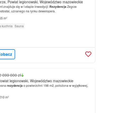
rze, Powiat legionowski, Województwo mazowieckie
znajduje się w I etapie inwestycji:
Rezydencja
Zegrze
stostal, uznanego na rynku dewelopera.
65 m²
 kuchnia
Sauna
Zobacz
2 099 000 zł
owiat legionowski, Województwo mazowieckie
zesna
rezydencja
o powierzchni 198 m2, położona w wyjątkowej,
210 m²