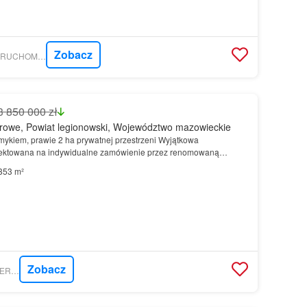
Zobacz
GRATKA - POINT NIERUCHOMOŚCI SPÓŁKA Z OGRANICZONĄ ODPOWIEDZIALNOŚCIĄ
3 850 000 zł
rowe, Powiat legionowski, Województwo mazowieckie
mykiem, prawie 2 ha prywatnej przestrzeni Wyjątkowa
ektowana na indywidualne zamówienie przez renomowaną
353 m²
Zobacz
GRATKA - MAXON NIERUCHOMOŚCI