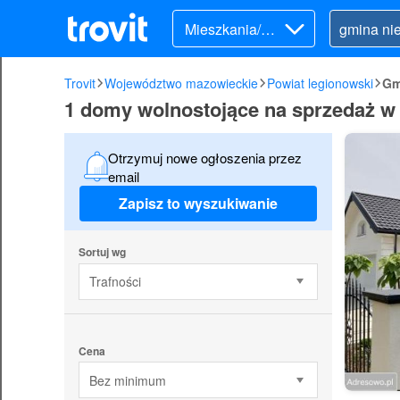
Mieszkania/Do
my (sprzedaż)
Trovit
Województwo mazowieckie
Powiat legionowski
Gm
1 domy wolnostojące na sprzedaż w
Otrzymuj nowe ogłoszenia przez
email
Zapisz to wyszukiwanie
Sortuj wg
Trafności
Cena
Bez minimum