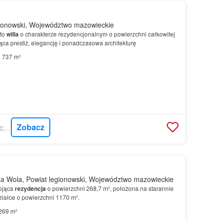
ionowski, Województwo mazowieckie
 to
willa
o charakterze rezydencjonalnym o powierzchni całkowitej
ca prestiż, elegancję i ponadczasowa architekturę
737 m²
Zobacz
MORIZON.PL - MAŁYCHA AGENCY
a Wola, Powiat legionowski, Województwo mazowieckie
ojąca
rezydencja
o powierzchni 268,7 m², położona na starannie
iałce o powierzchni 1170 m².
269 m²