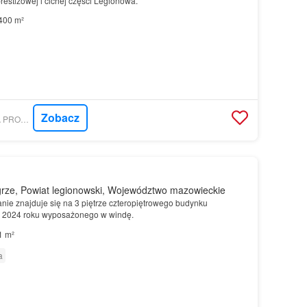
restiżowej i cichej części Legionowa.
400 m²
Zobacz
MORIZON.PL - VILEA PROPERTY BOUTIQUE
rze, Powiat legionowski, Województwo mazowieckie
e znajduje się na 3 piętrze czteropiętrowego budynku
 2024 roku wyposażonego w windę.
1 m²
a