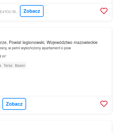
Zobacz
MORIZON.PL - PLACE4YOU BIURO SPRZEDAŻY NIERUCHOMOŚCI
rze, Powiat legionowski, Województwo mazowieckie
sny, w pełni wykończony apartament o pow
8 m²
a
Taras
Basen
Zobacz
 ŚCIANY SP. Z O.O.