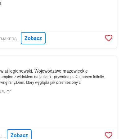
d
Zobacz
MORIZON.PL - HOMEMAKERS SPÓŁKA Z OGRANICZONĄ ODPOWIEDZIALNOŚCIĄ
wiat legionowski, Województwo mazowieckie
ampton z widokiem na jezioro - prywatna plaża, basen infinity,
ewnętrzny.Dom, który wygląda jak przeniesiony z
273 m²
Zobacz
MORIZON.PL - MAŁYCHA AGENCY