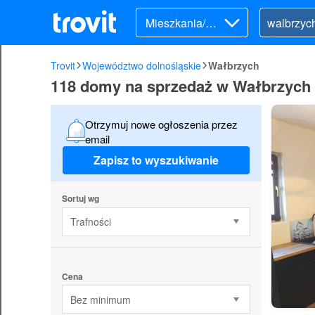
Mieszkania/Do
my (sprzedaż)
Trovit
Województwo dolnośląskie
Wałbrzych
118 domy na sprzedaż w Wałbrzych
Otrzymuj nowe ogłoszenia przez
email
Zapisz to wyszukiwanie
Sortuj wg
Trafności
Cena
Bez minimum