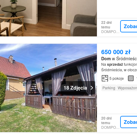
22 dni
Zoba
temu
DOMIPORTA
650 000 zł
Dom
w Śródmieści
Na
sprzedaż
funkcjo
Śródmieścia, w otocz
5
pokoje
18 Zdjęcia
Parking
Wyposażon
20 dni
Zoba
temu
DOMIPORTA