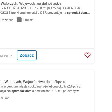
Wałbrzych, Województwo dolnośląskie
NA DUŻEJ DZIAŁCE | 1750 m² (0,175 ha) | POTENCJAŁ
OKOI Biuro Nieruchomości LIDER prezentuje na
sprzedaż
dom
iejsze informacje: •
dom
wolnostojący, • działka o powierzchni…
1
łazienka
200 m²
Zobacz
NIERUCHOMOSCI-ONLINE.PL - BIURO NIERUCHOMOŚCI LIDER
e, Wałbrzych, Województwo dolnośląskie
m w centrum miasta spokojna i oświetlona okolicaZdjęcia z
zacja.Na
sprzedaż
dom
o powierzchni 130 m², położony w
130 m²