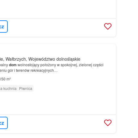
cz
e, Wałbrzych, Województwo dolnośląskie
nalny
dom
wolnostojący położony w spokojnej, zielonej części
eniu gór i terenów rekreacyjnych…
150 m²
a kuchnia
Piwnica
cz