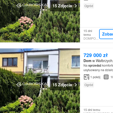
15 Zdjęcia
Ogród
15 dni
Zoba
temu
DOMIPORTA
729 000 zł
Dom
w Wałbrzych,
Na
sprzedaż
komfor
usytuowany na działc
poszukiwanych
Dom
1
pokój
1
łaz…
15 Zdjęcia
Ogród
15 dni temu