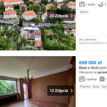
1
pokój
2
Basen
25 Zdjęcia
30+ dni temu
699 000 zł
Dom
w Wałbrzych,
Oferujemy na
sprzed
3
pokoje
Piwnica
Taras
Ogr
12 Zdjęcia