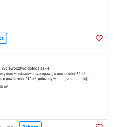
cz
 Województwo dolnośląskie
towy
dom
w zabudowie szeregowej o powierzchni 80 m²,
e o powierzchni 212 m², położony w jednej z najbardziej
został odświeżony i zmodernizowany przez wykonanie nowej
00 m²
Zobacz