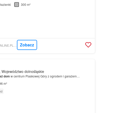
łazienki
300 m²
Zobacz
NIERUCHOMOSCI-ONLINE.PL - NIERUCHOMOŚCI CENTRUM
 Województwo dolnośląskie
aż
dom
w centrum Piaskowej Góry z ogrodem i garażem…
96 m²
ód