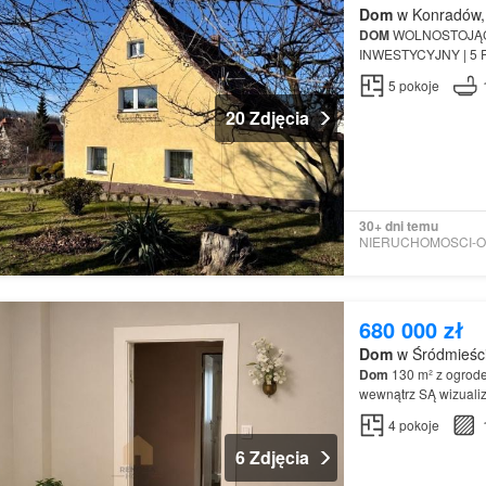
Dom
w Konradów, 
DOM
WOLNOSTOJĄCY 
INWESTYCYJNY | 5 P
wolnostojący Najważn
5
pokoje
20 Zdjęcia
30+ dni temu
680 000 zł
Dom
w Śródmieści
Dom
130 m² z ogrode
wewnątrz SĄ wizuali
4
pokoje
6 Zdjęcia