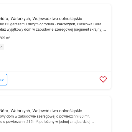
óra, Wałbrzych, Województwo dolnośląskie
ny z 3 garażami i dużym ogrodem -
Wałbrzych
, Piaskowa Góra,
edaż
wyjątkowy
dom
w zabudowie szeregowej (segment skrajny),
najbardziej cenionych dzielnic - Piaskowa Gór…
209 m²
ód
cz
óra, Wałbrzych, Województwo dolnośląskie
towy
dom
w zabudowie szeregowej o powierzchni 80 m²,
e o powierzchni 212 m², położony w jednej z najbardziej
został odświeżony i zmodernizowany przez wykonanie nowej