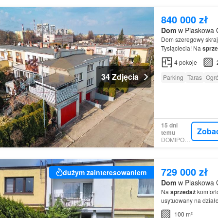
840 000 zł
Dom
w Piaskowa G
Dom szeregowy skraj
Tysiąclecia! Na
sprz
położony w jednej z 
4
pokoje
34 Zdjęcia
Parking
Taras
Ogr
15 dni
Zoba
temu
DOMIPORTA
729 000 zł
dużym zainteresowaniem
Dom
w Piaskowa G
Na
sprzedaż
komfor
usytuowany na działc
poszukiwanych
Dom
100 m²
łaz…