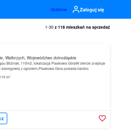
Zaloguj się
Ulubione
1-30
z 118 mieszkań na sprzedaż
e, Wałbrzych, Województwo dolnośląskie
ypu Bliźniak, 110m2, lokalizacja Piaskowa GóraW ofercie znajduje
 szeregowej z ogrodem.Piaskowa Góra posiada bardzo
110 m²
cz