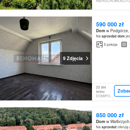
590 000 zł
Dom
w Podgórze, 
Na
sprzedaż
dom
jed
5
pokoje
9 Zdjęcia
22 dni
Zoba
temu
DOMIPORTA
850 000 zł
Dom
w Wałbrzych,
Na
sprzedaż
oferuję