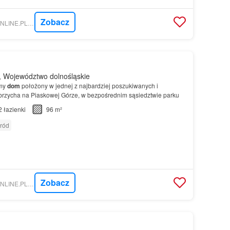
Zobacz
NIERUCHOMOSCI-ONLINE.PL - ABC NIERUCHOMOŚCI
 Województwo dolnośląskie
emy
dom
położony w jednej z najbardziej poszukiwanych i
brzycha na Piaskowej Górze, w bezpośrednim sąsiedztwie parku
2
łazienki
96 m²
ród
Zobacz
NIERUCHOMOSCI-ONLINE.PL - PARTNERS NIERUCHOMOŚCI