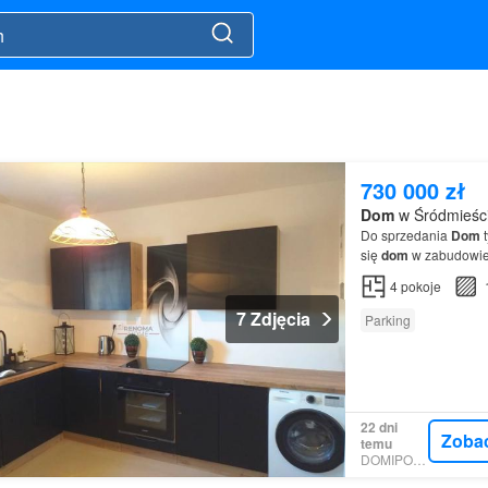
730 000 zł
Dom
w Śródmieści
Do sprzedania
Dom
t
się
dom
w zabudowie
4
pokoje
7 Zdjęcia
Parking
22 dni
Zoba
temu
DOMIPORTA