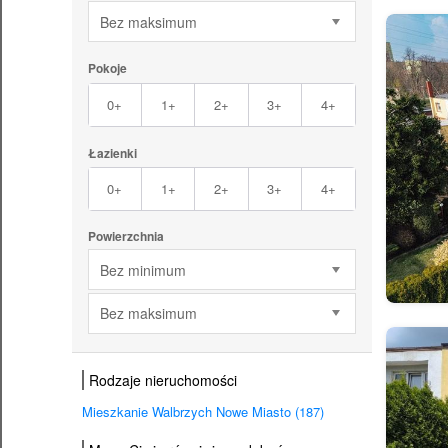
Bez maksimum
Pokoje
0+
1+
2+
3+
4+
Łazienki
0+
1+
2+
3+
4+
Powierzchnia
Bez minimum
Bez maksimum
Rodzaje nieruchomości
Mieszkanie Walbrzych Nowe Miasto (187)