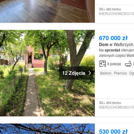
30+ dni temu
670 000 zł
Dom
w Wałbrzych,
Na
sprzedaż
oferuj
zielonych części Wał
3
pokoje
12 Zdjęcia
Balkon
Piwnica
Og
30+ dni temu
530 000 zł