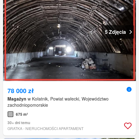
5 Zdjęcia
78 000 zł
Magażyn
w Kołatnik, Powiat wałecki, Województwo
zachodniopomorskie
675 m²
30+ dni temu
GRATKA - NIERUCHOMOŚCI APARTAMENT