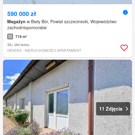
590 000 zł
Magażyn
w Biały Bór, Powiat szczecinecki, Województwo
zachodniopomorskie
719 m²
30+ dni temu
GRATKA - NIERUCHOMOŚCI APARTAMENT
11 Zdjęcia