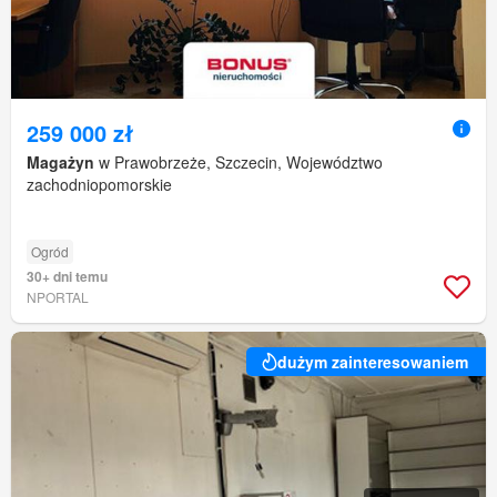
259 000 zł
Magażyn
w Prawobrzeże, Szczecin, Województwo
zachodniopomorskie
Ogród
30+ dni temu
NPORTAL
dużym zainteresowaniem