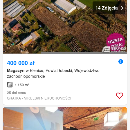
14 Zdjęcia
400 000 zł
Magażyn
w Bienice, Powiat łobeski, Województwo
zachodniopomorskie
1 150 m²
25 dni temu
GRATKA - MIKULSKI NIERUCHOMOŚCI