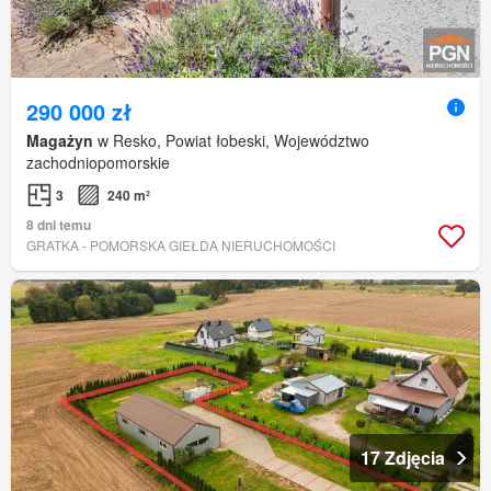
290 000 zł
Magażyn
w Resko, Powiat łobeski, Województwo
zachodniopomorskie
3
240 m²
8 dni temu
GRATKA - POMORSKA GIEŁDA NIERUCHOMOŚCI
17 Zdjęcia