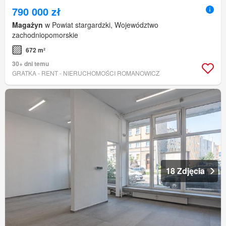
790 000 zł
Magażyn
w Powiat stargardzki, Województwo
zachodniopomorskie
672 m²
30+ dni temu
GRATKA - RENT - NIERUCHOMOŚCI ROMANOWICZ
18 Zdjęcia