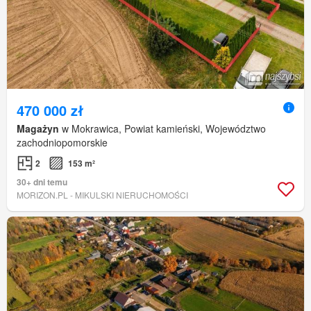
470 000 zł
Magażyn
w Mokrawica, Powiat kamieński, Województwo
zachodniopomorskie
2
153 m²
30+ dni temu
MORIZON.PL - MIKULSKI NIERUCHOMOŚCI