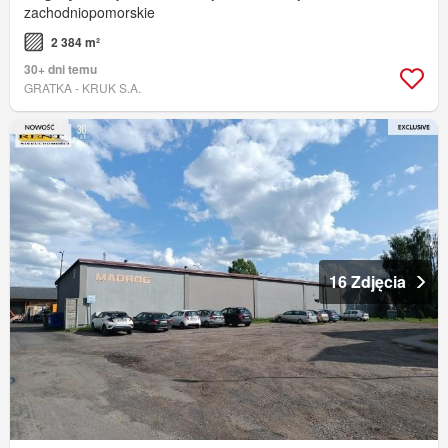
zachodniopomorskie
2 384 m²
30+ dni temu
GRATKA - KRUK S.A.
16 Zdjęcia