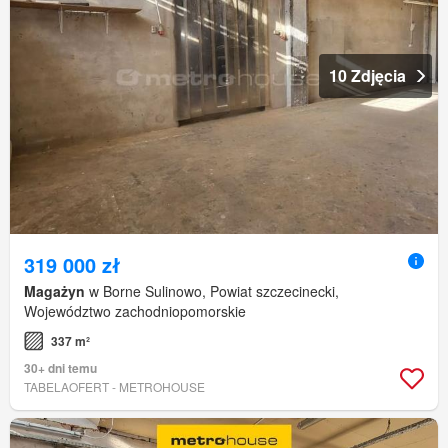
10 Zdjęcia
319 000 zł
Magażyn
w Borne Sulinowo, Powiat szczecinecki,
Województwo zachodniopomorskie
337 m²
30+ dni temu
TABELAOFERT - METROHOUSE