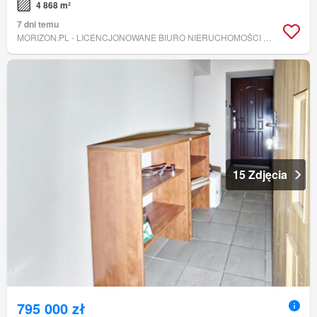
4 868 m²
7 dni temu
MORIZON.PL - LICENCJONOWANE BIURO NIERUCHOMOŚCI INWEST-BUD S.C. JOLANTA NOŻYŃSKA - SMOLA, BOGUSŁAW SMOLA
15 Zdjęcia
795 000 zł