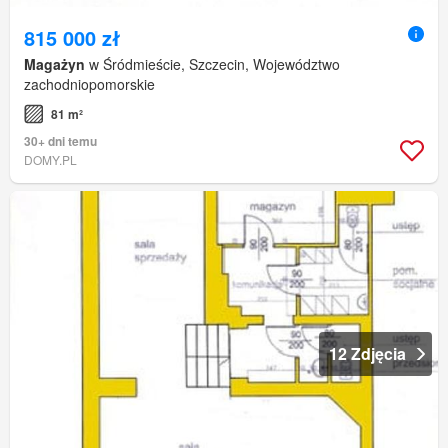
815 000 zł
Magażyn
w Śródmieście, Szczecin, Województwo
zachodniopomorskie
81 m²
30+ dni temu
DOMY.PL
12 Zdjęcia