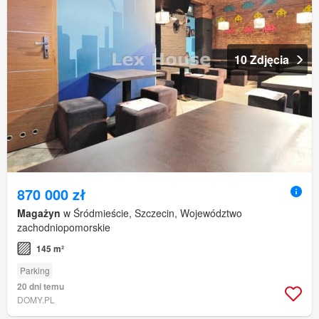
10 Zdjęcia
870 000 zł
Magażyn
w Śródmieście, Szczecin, Województwo
zachodniopomorskie
145 m²
Parking
20 dni temu
DOMY.PL