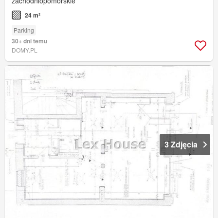
zachodniopomorskie
24 m²
Parking
30+ dni temu
DOMY.PL
3 Zdjęcia