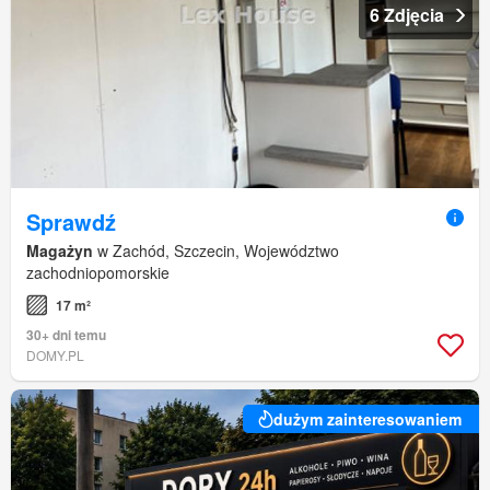
6 Zdjęcia
Sprawdź
Magażyn
w Zachód, Szczecin, Województwo
zachodniopomorskie
17 m²
30+ dni temu
DOMY.PL
dużym zainteresowaniem