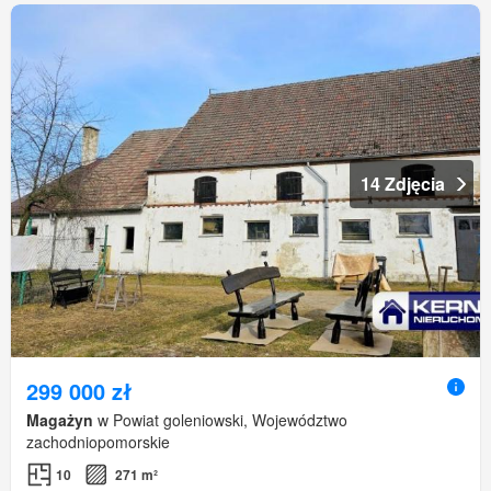
14 Zdjęcia
299 000 zł
Magażyn
w Powiat goleniowski, Województwo
zachodniopomorskie
10
271 m²