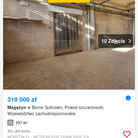
10 Zdjęcia
319 000 zł
Magażyn
w Borne Sulinowo, Powiat szczecinecki,
Województwo zachodniopomorskie
337 m²
30+ dni temu
MORIZON.PL - METROHOUSE FRANCHISE S.A.