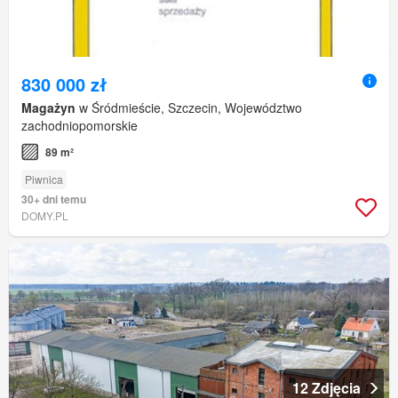
830 000 zł
Magażyn
w Śródmieście, Szczecin, Województwo
zachodniopomorskie
89 m²
Piwnica
30+ dni temu
DOMY.PL
12 Zdjęcia