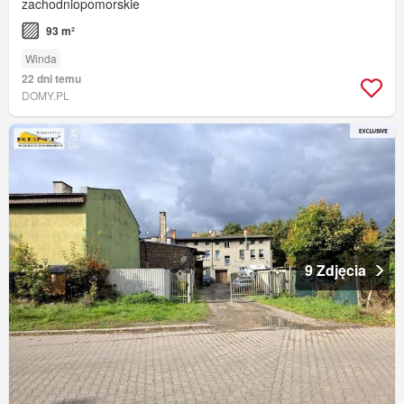
zachodniopomorskie
93 m²
Winda
22 dni temu
DOMY.PL
9 Zdjęcia