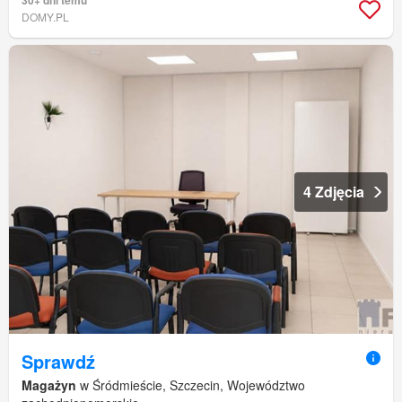
30+ dni temu
DOMY.PL
4 Zdjęcia
Sprawdź
Magażyn
w Śródmieście, Szczecin, Województwo