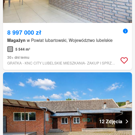
8 997 000 zł
Magażyn
w Powiat lubartowski, Województwo lubelskie
5 544 m²
30+ dni temu
GRATKA - KNC CITY LUBELSKIE MIESZKANIA- ZAKUP I SPRZEDAŻ MIESZKAŃ, DZIAŁEK, DOMÓW W LUBLINIE I W SĄSIEDNICH POWIATACH.
12 Zdjęcia