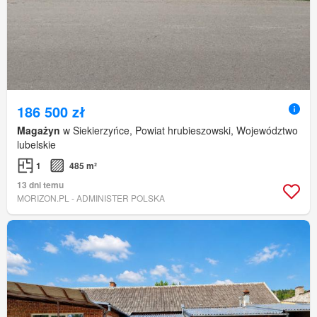
186 500 zł
Magażyn
w Siekierzyńce, Powiat hrubieszowski, Województwo
lubelskie
1
485 m²
13 dni temu
MORIZON.PL - ADMINISTER POLSKA