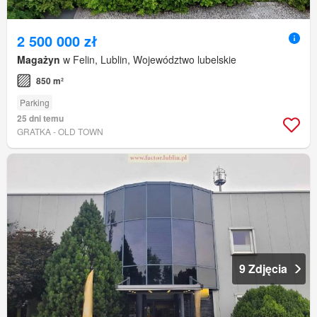
2 500 000 zł
Magażyn
w Felin, Lublin, Województwo lubelskie
850 m²
Parking
25 dni temu
GRATKA - OLD TOWN
9 Zdjęcia