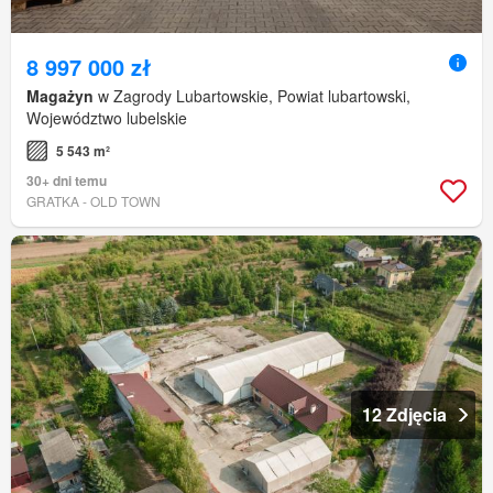
8 997 000 zł
Magażyn
w Zagrody Lubartowskie, Powiat lubartowski,
Województwo lubelskie
5 543 m²
30+ dni temu
GRATKA - OLD TOWN
12 Zdjęcia