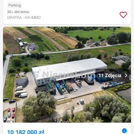
Parking
30+ dni temu
GRATKA - AXI IMMO
11 Zdjęcia
10 182 000 zł