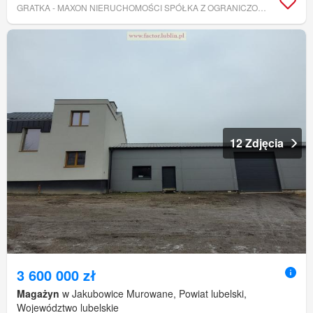
GRATKA - MAXON NIERUCHOMOŚCI SPÓŁKA Z OGRANICZONĄ ODPOWIEDZIALNOŚCIĄ.
12 Zdjęcia
3 600 000 zł
Magażyn
w Jakubowice Murowane, Powiat lubelski,
Województwo lubelskie