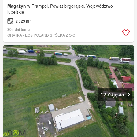
Magażyn
w Frampol, Powiat biłgorajski, Województwo
lubelskie
2 323 m²
30+ dni temu
GRATKA - EOS POLAND SPÓŁKA Z O.O.
12 Zdjęcia