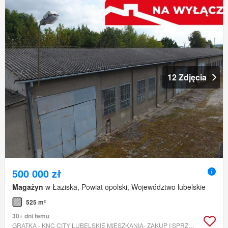
12 Zdjęcia
500 000 zł
Magażyn
w Łaziska, Powiat opolski, Województwo lubelskie
525 m²
30+ dni temu
GRATKA - KNC CITY LUBELSKIE MIESZKANIA- ZAKUP I SPRZEDAŻ MIESZKAŃ, DZIAŁEK, DOMÓW W LUBLINIE I W SĄSIEDNICH POWIATACH.