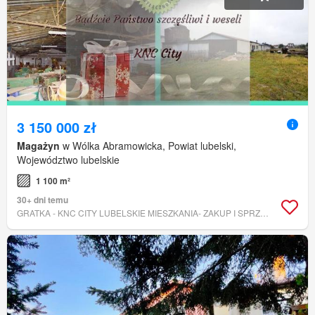
3 150 000 zł
Magażyn
w Wólka Abramowicka, Powiat lubelski,
Województwo lubelskie
1 100 m²
30+ dni temu
GRATKA - KNC CITY LUBELSKIE MIESZKANIA- ZAKUP I SPRZEDAŻ MIESZKAŃ, DZIAŁEK, DOMÓW W LUBLINIE I W SĄSIEDNICH POWIATACH.