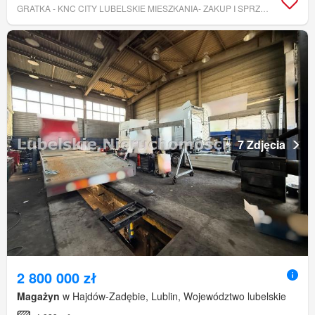
GRATKA - KNC CITY LUBELSKIE MIESZKANIA- ZAKUP I SPRZEDAŻ MIESZKAŃ, DZIAŁEK, DOMÓW W LUBLINIE I W SĄSIEDNICH POWIATACH.
7 Zdjęcia
2 800 000 zł
Magażyn
w Hajdów-Zadębie, Lublin, Województwo lubelskie