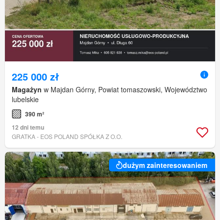
225 000 zł
Magażyn
w Majdan Górny, Powiat tomaszowski, Województwo
lubelskie
390 m²
12 dni temu
GRATKA - EOS POLAND SPÓŁKA Z O.O.
dużym zainteresowaniem