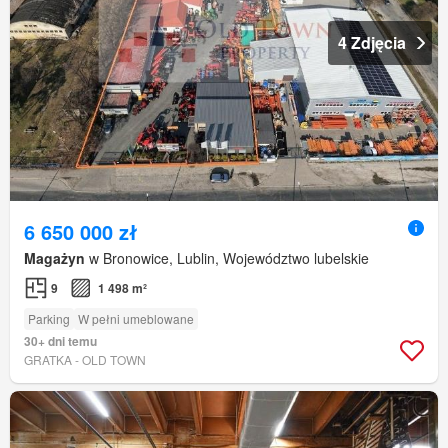
4 Zdjęcia
6 650 000 zł
Magażyn
w Bronowice, Lublin, Województwo lubelskie
9
1 498 m²
Parking
W pełni umeblowane
30+ dni temu
GRATKA - OLD TOWN