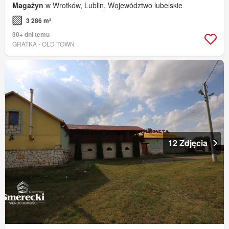
Magażyn
w Wrotków, Lublin, Województwo lubelskie
3 286 m²
30+ dni temu
GRATKA - OLD TOWN
12 Zdjęcia