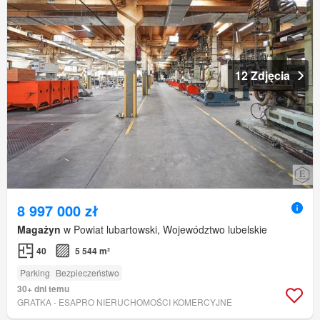
12 Zdjęcia
8 997 000 zł
Magażyn
w Powiat lubartowski, Województwo lubelskie
40
5 544 m²
Parking
Bezpieczeństwo
30+ dni temu
GRATKA - ESAPRO NIERUCHOMOŚCI KOMERCYJNE