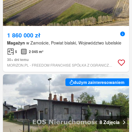
1 860 000 zł
Magażyn
w Zamoście, Powiat bialski, Województwo lubelskie
5
2 045 m²
30+ dni temu
MORIZON.PL - FREEDOM FRANCHISE SPÓŁKA Z OGRANICZONĄ ODPOWIEDZIALNOŚCIĄ
dużym zainteresowaniem
8 Zdjęcia