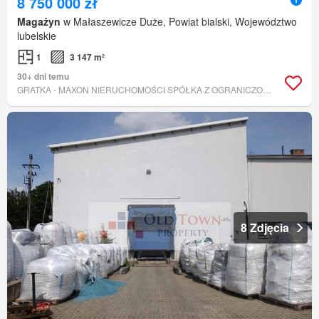
8 750 000 zł
Magażyn
w Małaszewicze Duże, Powiat bialski, Województwo
lubelskie
1
3 147 m²
30+ dni temu
GRATKA - MAXON NIERUCHOMOŚCI SPÓŁKA Z OGRANICZONĄ ODPOWIEDZIALNOŚCIĄ.
8 Zdjęcia