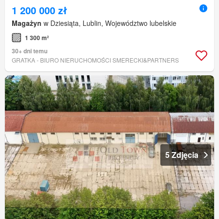
1 200 000 zł
Magażyn
w Dziesiąta, Lublin, Województwo lubelskie
1 300 m²
30+ dni temu
GRATKA - BIURO NIERUCHOMOŚCI SMERECKI&PARTNERS
5 Zdjęcia