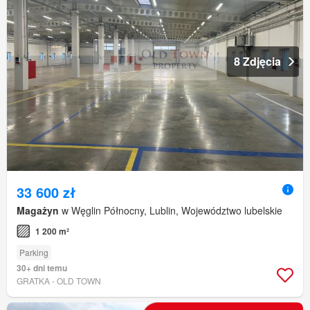
8 Zdjęcia
33 600 zł
Magażyn
w Węglin Północny, Lublin, Województwo lubelskie
1 200 m²
Parking
30+ dni temu
GRATKA - OLD TOWN