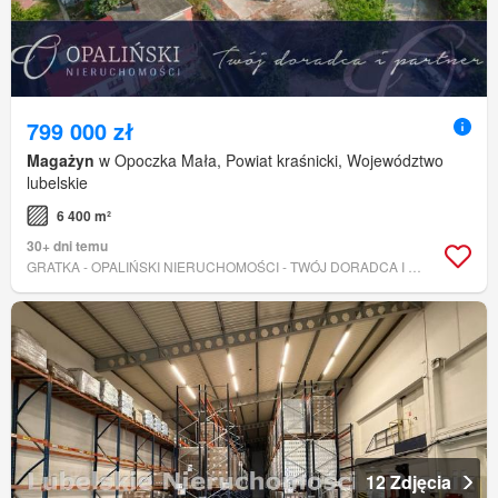
799 000 zł
Magażyn
w Opoczka Mała, Powiat kraśnicki, Województwo
lubelskie
6 400 m²
30+ dni temu
GRATKA - OPALIŃSKI NIERUCHOMOŚCI - TWÓJ DORADCA I PARTNER
12 Zdjęcia