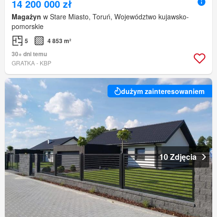
14 200 000 zł
Magażyn
w Stare Miasto, Toruń, Województwo kujawsko-
pomorskie
5
4 853 m²
30+ dni temu
GRATKA - KBP
dużym zainteresowaniem
10 Zdjęcia