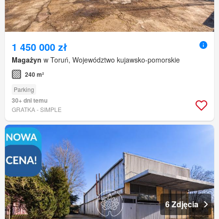
1 450 000 zł
Magażyn
w Toruń, Województwo kujawsko-pomorskie
240 m²
Parking
30+ dni temu
GRATKA - SIMPLE
6 Zdjęcia