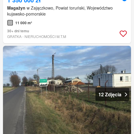
Magażyn
w Zajączkowo, Powiat toruński, Województwo
kujawsko-pomorskie
11 000 m²
30+ dni temu
GRATKA - NIERUCHOMOŚCI M.T.M
12 Zdjęcia