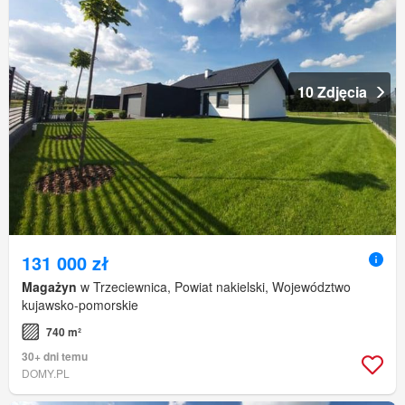
10 Zdjęcia
131 000 zł
Magażyn
w Trzeciewnica, Powiat nakielski, Województwo
kujawsko-pomorskie
740 m²
30+ dni temu
DOMY.PL