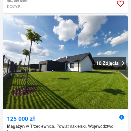
30+ dni temu
DOMY.PL
10 Zdjęcia
125 000 zł
Magażyn
w Trzeciewnica, Powiat nakielski, Województwo