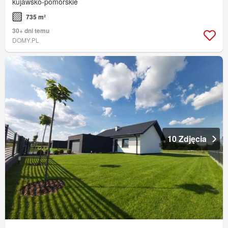
kujawsko-pomorskie
735 m²
30+ dni temu
DOMY.PL
10 Zdjęcia