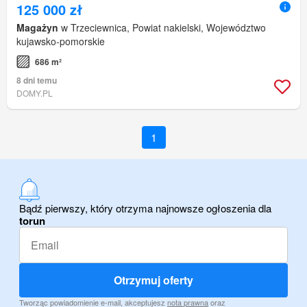
125 000 zł
Magażyn
w Trzeciewnica, Powiat nakielski, Województwo
kujawsko-pomorskie
686 m²
8 dni temu
DOMY.PL
1
Bądź pierwszy, który otrzyma najnowsze ogłoszenia dla
torun
Otrzymuj oferty
Tworząc powiadomienie e-mail, akceptujesz
nota prawna
oraz