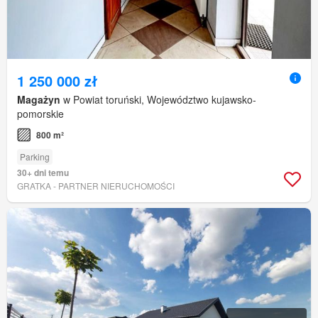
1 250 000 zł
Magażyn
w Powiat toruński, Województwo kujawsko-
pomorskie
800 m²
Parking
30+ dni temu
GRATKA - PARTNER NIERUCHOMOŚCI