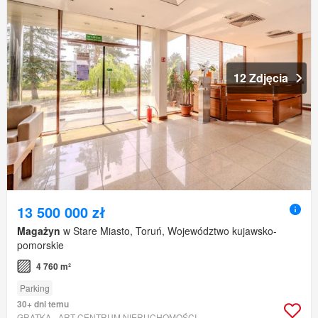
12 Zdjęcia
13 500 000 zł
Magażyn
w Stare Miasto, Toruń, Województwo kujawsko-
pomorskie
4 760 m²
Parking
30+ dni temu
GRATKA - ART-CENTRUM NIERUCHOMOŚCI