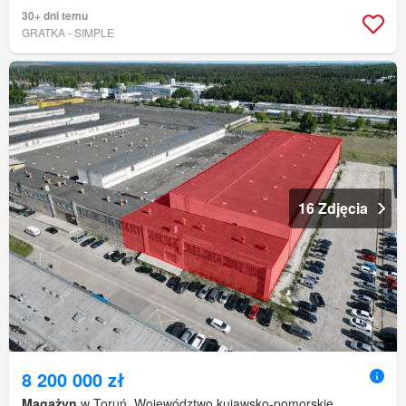
30+ dni temu
GRATKA - SIMPLE
16 Zdjęcia
8 200 000 zł
Magażyn
w Toruń, Województwo kujawsko-pomorskie