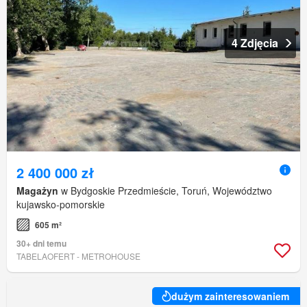
4 Zdjęcia
2 400 000 zł
Magażyn
w Bydgoskie Przedmieście, Toruń, Województwo
kujawsko-pomorskie
605 m²
30+ dni temu
TABELAOFERT - METROHOUSE
dużym zainteresowaniem