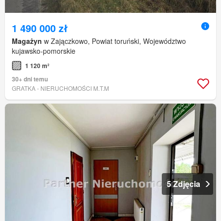
1 490 000 zł
Magażyn
w Zajączkowo, Powiat toruński, Województwo
kujawsko-pomorskie
1 120 m²
30+ dni temu
GRATKA - NIERUCHOMOŚCI M.T.M
5 Zdjęcia