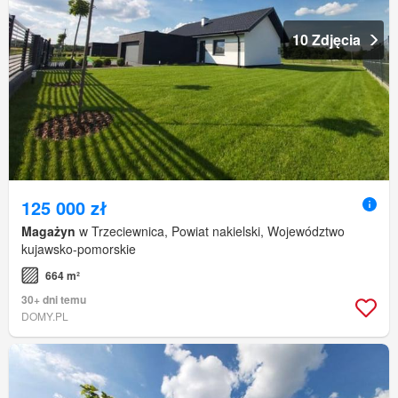
10 Zdjęcia
125 000 zł
Magażyn
w Trzeciewnica, Powiat nakielski, Województwo
kujawsko-pomorskie
664 m²
30+ dni temu
DOMY.PL