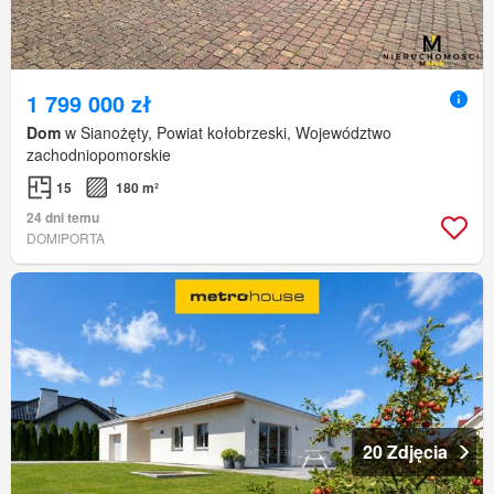
1 799 000 zł
Dom
w Sianożęty, Powiat kołobrzeski, Województwo
zachodniopomorskie
15
180 m²
24 dni temu
DOMIPORTA
20 Zdjęcia