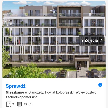
9 Zdjęcia
Sprawdź
Mieszkanie
w Sianożęty, Powiat kołobrzeski, Województwo
zachodniopomorskie
2
35 m²