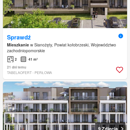
Sprawdź
Mieszkanie
w Sianożęty, Powiat kołobrzeski, Województwo
zachodniopomorskie
2
41 m²
21 dni temu
TABELAOFERT - PERŁOWA
9 Zdjęcia