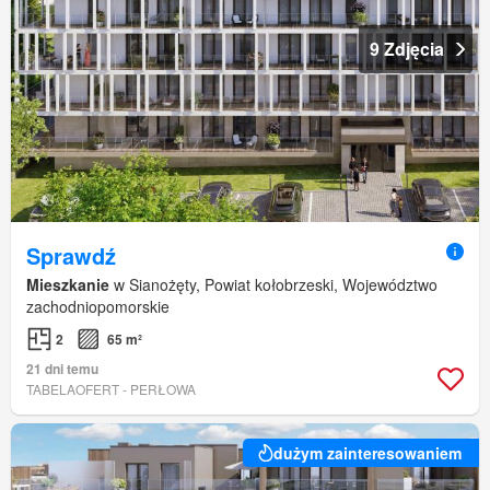
9 Zdjęcia
Sprawdź
Mieszkanie
w Sianożęty, Powiat kołobrzeski, Województwo
zachodniopomorskie
2
65 m²
21 dni temu
TABELAOFERT - PERŁOWA
dużym zainteresowaniem