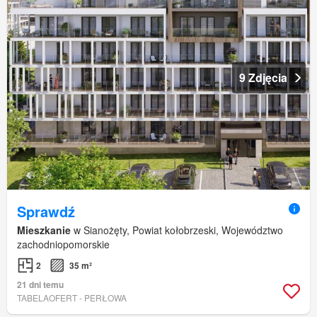
9 Zdjęcia
Sprawdź
Mieszkanie
w Sianożęty, Powiat kołobrzeski, Województwo
zachodniopomorskie
2
35 m²
21 dni temu
TABELAOFERT - PERŁOWA