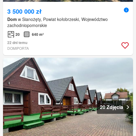
3 500 000 zł
Dom
w Sianożęty, Powiat kołobrzeski, Województwo
zachodniopomorskie
20
640 m²
22 dni temu
DOMIPORTA
20 Zdjęcia