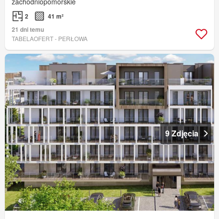
zachodniopomorskie
2
41 m²
21 dni temu
TABELAOFERT - PERŁOWA
9 Zdjęcia