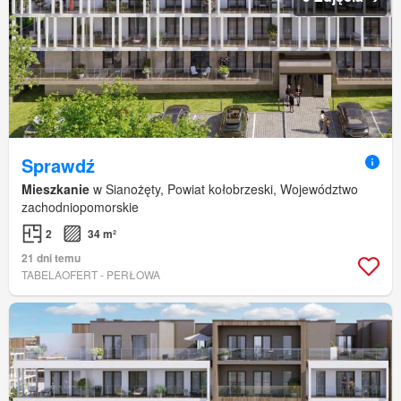
Sprawdź
Mieszkanie
w Sianożęty, Powiat kołobrzeski, Województwo
zachodniopomorskie
2
34 m²
21 dni temu
TABELAOFERT - PERŁOWA