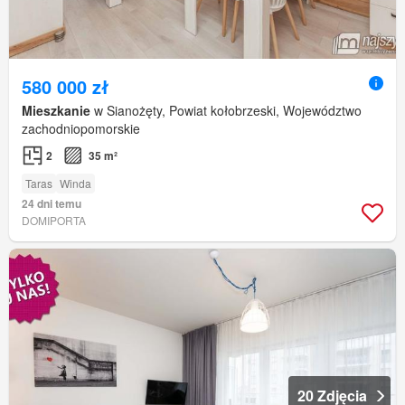
580 000 zł
Mieszkanie
w Sianożęty, Powiat kołobrzeski, Województwo
zachodniopomorskie
2
35 m²
Taras
Winda
24 dni temu
DOMIPORTA
20 Zdjęcia