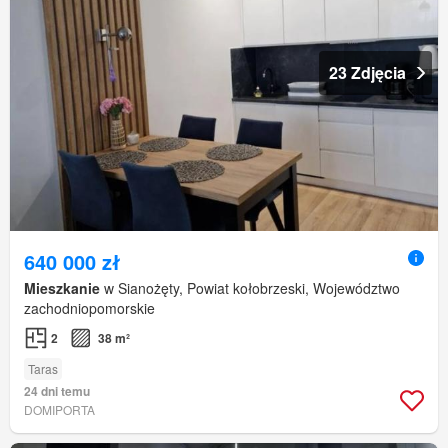
23 Zdjęcia
640 000 zł
Mieszkanie
w Sianożęty, Powiat kołobrzeski, Województwo
zachodniopomorskie
2
38 m²
Taras
24 dni temu
DOMIPORTA