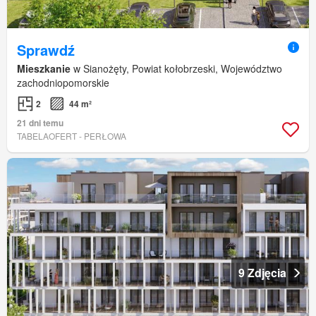
Sprawdź
Mieszkanie
w Sianożęty, Powiat kołobrzeski, Województwo
zachodniopomorskie
2
44 m²
21 dni temu
TABELAOFERT - PERŁOWA
9 Zdjęcia