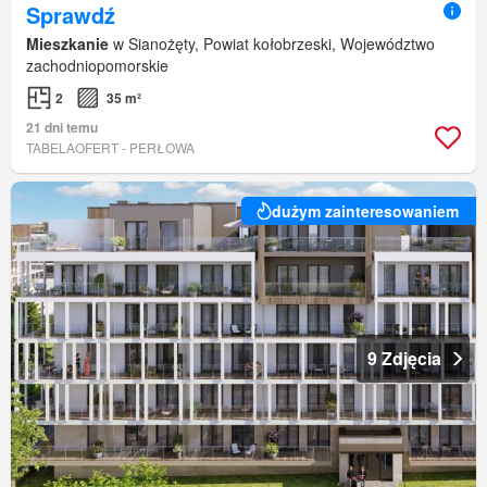
Sprawdź
Mieszkanie
w Sianożęty, Powiat kołobrzeski, Województwo
zachodniopomorskie
2
35 m²
21 dni temu
TABELAOFERT - PERŁOWA
dużym zainteresowaniem
9 Zdjęcia