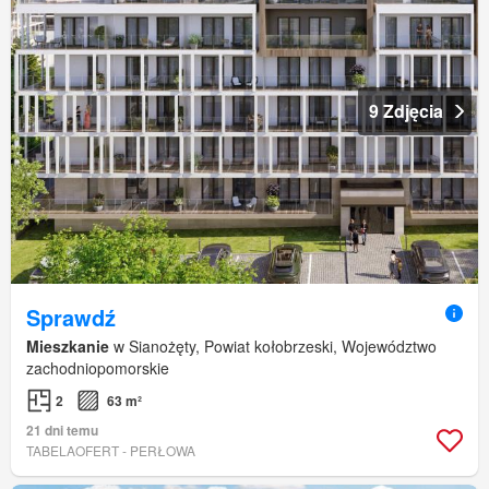
9 Zdjęcia
Sprawdź
Mieszkanie
w Sianożęty, Powiat kołobrzeski, Województwo
zachodniopomorskie
2
63 m²
21 dni temu
TABELAOFERT - PERŁOWA