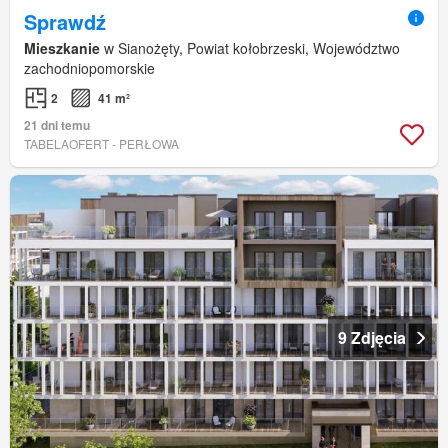
Sprawdź
Mieszkanie
w Sianożęty, Powiat kołobrzeski, Województwo
zachodniopomorskie
2
41 m²
21 dni temu
TABELAOFERT - PERŁOWA
9 Zdjęcia