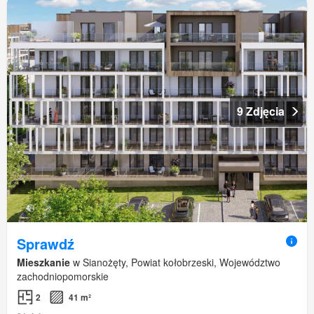
9 Zdjęcia
Sprawdź
Mieszkanie
w Sianożęty, Powiat kołobrzeski, Województwo
zachodniopomorskie
2
41 m²