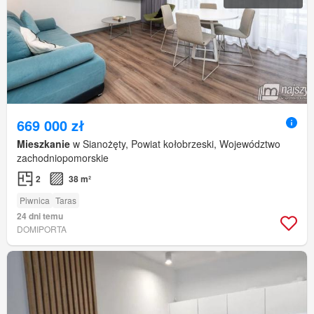
669 000 zł
Mieszkanie
w Sianożęty, Powiat kołobrzeski, Województwo
zachodniopomorskie
2
38 m²
Piwnica
Taras
24 dni temu
DOMIPORTA