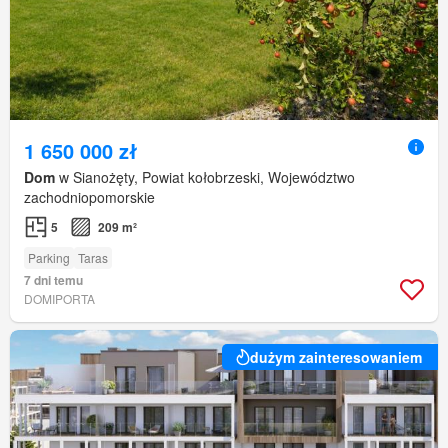
1 650 000 zł
Dom
w Sianożęty, Powiat kołobrzeski, Województwo
zachodniopomorskie
5
209 m²
Parking
Taras
7 dni temu
DOMIPORTA
dużym zainteresowaniem