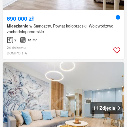
690 000 zł
Mieszkanie
w Sianożęty, Powiat kołobrzeski, Województwo
zachodniopomorskie
2
41 m²
24 dni temu
DOMIPORTA
11 Zdjęcia