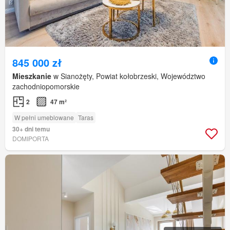
845 000 zł
Mieszkanie
w Sianożęty, Powiat kołobrzeski, Województwo
zachodniopomorskie
2
47 m²
W pełni umeblowane
Taras
30+ dni temu
DOMIPORTA