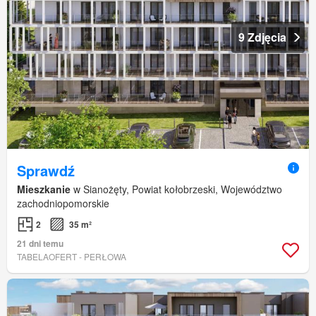
9 Zdjęcia
Sprawdź
Mieszkanie
w Sianożęty, Powiat kołobrzeski, Województwo
zachodniopomorskie
2
35 m²
21 dni temu
TABELAOFERT - PERŁOWA