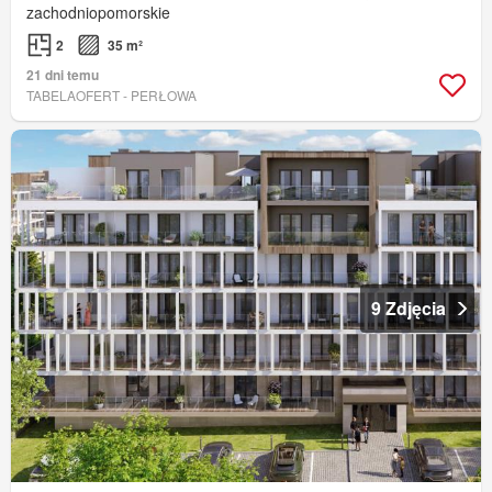
zachodniopomorskie
2
35 m²
21 dni temu
TABELAOFERT - PERŁOWA
9 Zdjęcia