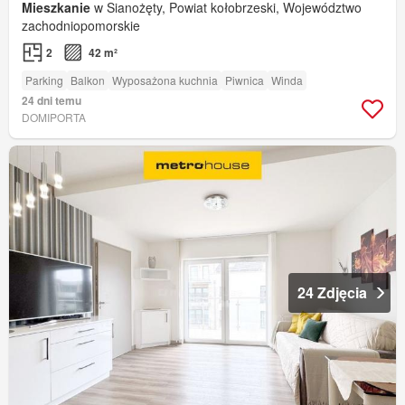
Mieszkanie
w Sianożęty, Powiat kołobrzeski, Województwo
zachodniopomorskie
2
42 m²
Parking
Balkon
Wyposażona kuchnia
Piwnica
Winda
24 dni temu
DOMIPORTA
24 Zdjęcia