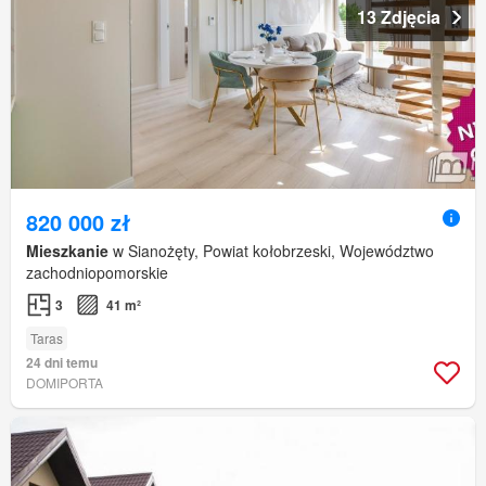
13 Zdjęcia
820 000 zł
Mieszkanie
w Sianożęty, Powiat kołobrzeski, Województwo
zachodniopomorskie
3
41 m²
Taras
24 dni temu
DOMIPORTA