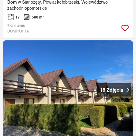
Dom
w Sianożęty, Powiat kołobrzeski, Województwo
zachodniopomorskie
17
580 m²
7 dni temu
DOMIPORTA
18 Zdjęcia