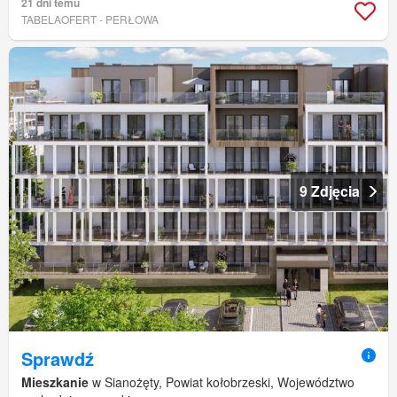
21 dni temu
TABELAOFERT - PERŁOWA
9 Zdjęcia
Sprawdź
Mieszkanie
w Sianożęty, Powiat kołobrzeski, Województwo