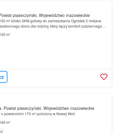
Powiat piaseczyński, Województwo mazowieckie
50 m² blisko SKM gotowy do zamieszkania Ogródek 2 miejsca
estronnego domu dla rodziny, który łączy komfort codziennego Ta
wania nawet najbardziej wymagających.Na sprz…
150 m²
cz
 Powiat piaseczyński, Województwo mazowieckie
t
o powierzchni 170 m² położony w Nowej Woli
169 m²
ód