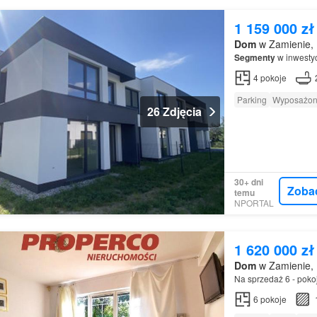
1 159 000 zł
Dom
w Zamienie, 
Segmenty
w inwestyc
4
pokoje
Parking
Wyposażon
26 Zdjęcia
30+ dni
Zoba
temu
NPORTAL
1 620 000 zł
Dom
w Zamienie, 
Na sprzedaż 6 - pok
6
pokoje