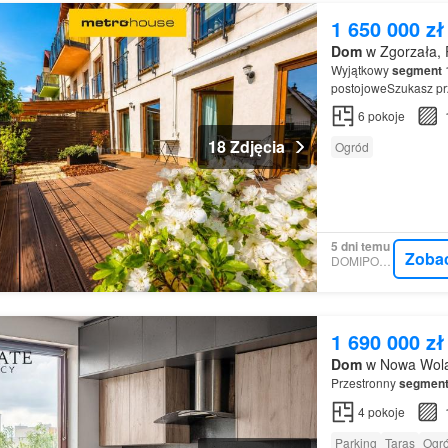
1 650 000 zł
Dom
w Zgorzała, 
Wyjątkowy
segment
1
postojoweSzukasz prz
oferta spełni oczeki
6
pokoje
18 Zdjęcia
Ogród
5 dni temu
Zoba
DOMIPORTA
1 690 000 zł
Dom
w Nowa Wola,
Przestronny
segmen
4
pokoje
Parking
Taras
Ogr