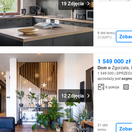
19 Zdjęcia
9 dni temu
Zoba
DOMIPORTA
1 549 000 zł
Dom
w Zgorzała, 
1 549 000 | SPRZEDA
sprzedaży jest
segme
158,93 domu - światło
6
pokoje
12 Zdjęcia
21 dni
Zoba
temu