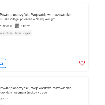
Powiat piaseczyński, Województwo mazowieckie
ji Lake Village, położone w Nowej Woli gm
2
łazienki
112 m²
a kuchnia
Taras
Ogród
cz
Powiat piaseczyński, Województwo mazowieckie
ojowy dom -
segment
środkowy o pow
180 m²