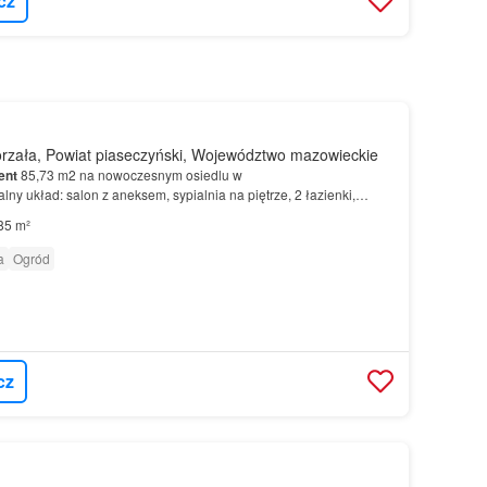
cz
rzała, Powiat piaseczyński, Województwo mazowieckie
ent
85,73 m2 na nowoczesnym osiedlu w
ny układ: salon z aneksem, sypialnia na piętrze, 2 łazienki,
zesna W tej inwestycji znajdują się
segmenty
o powierzchniach
85 m²
a
Ogród
cz