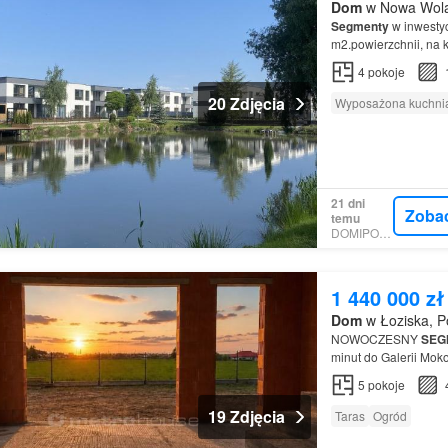
Dom
w Nowa Wola,
Segmenty
w inwestyc
m2.powierzchnii, na 
montażu paneli fotow
4
pokoje
20 Zdjęcia
Wyposażona kuchni
21 dni
Zoba
temu
DOMIPORTA
1 440 000 zł
Dom
w Łoziska, P
NOWOCZESNY
SEG
minut do Galerii Moko
zieleń i zachód sło
5
pokoje
19 Zdjęcia
Taras
Ogród