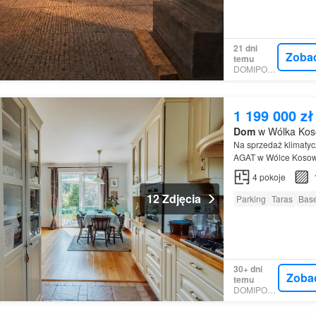
21 dni
Zoba
temu
DOMIPORTA
1 199 000 zł
Dom
w Wólka Koso
Na sprzedaż klimaty
AGAT w Wólce Kosows
4
pokoje
12 Zdjęcia
Parking
Taras
Bas
30+ dni
Zoba
temu
DOMIPORTA