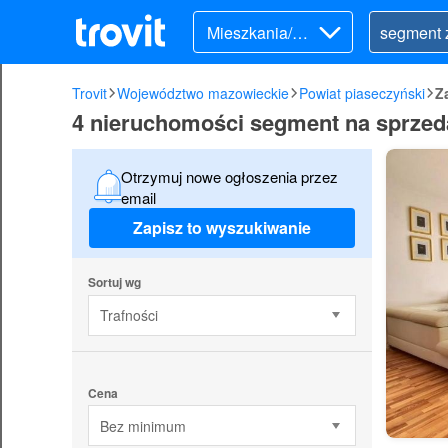
Mieszkania/Do
my (sprzedaż)
Trovit
Województwo mazowieckie
Powiat piaseczyński
Z
4 nieruchomości segment na sprzed
Otrzymuj nowe ogłoszenia przez
email
Zapisz to wyszukiwanie
Sortuj wg
Trafności
Cena
Bez minimum