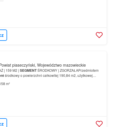
cz
Powiat piaseczyński, Województwo mazowieckie
Ż | 159 M2 |
SEGMENT
ŚRODKOWY | ZGORZAŁAPrzedmiotem
nt
środkowy o powierzchni całkowitej 190,84 m2, użytkowej
wód 1 Gb/s- instalacja tv kablowej- antena satelitarna…
158 m²
cz