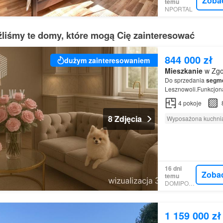
Zoba
temu
NPORTAL
źliśmy te domy, które mogą Cię zainteresować
844 000 zł
dużym zainteresowaniem
Mieszkanie
w Zgo
Do sprzedania
segm
Lesznowoli.Funkcjonal
własny ogródek.Nowoc
4
pokoje
od 86…
8 Zdjęcia
Wyposażona kuchni
16 dni
Zoba
temu
DOMIPORTA
1 159 000 zł