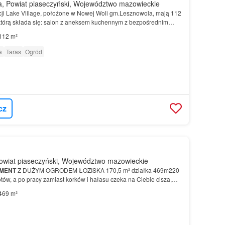
 Powiat piaseczyński, Województwo mazowieckie
ji Lake Village, położone w Nowej Woli gm.Lesznowola, mają 112
którą składa się: salon z aneksem kuchennym z bezpośrednim
oltaicznych.Segmenty dzielą się na środkowe…
112 m²
a
Taras
Ogród
cz
owiat piaseczyński, Województwo mazowieckie
MENT
Z DUŻYM OGRODEM ŁOZISKA 170,5 m² działka 469m220
tów, a po pracy zamiast korków i hałasu czeka na Ciebie cisza,
ńca we własnym ogrodzie.Ten nowoczesny
segment
w Łozis…
469 m²