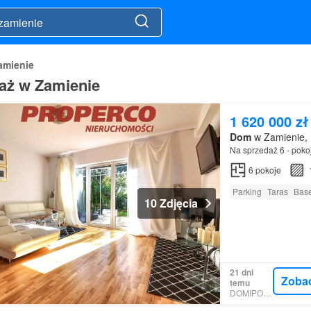
amienie
aż w Zamienie
1 620 000 zł
Dom
w Zamienie, 
Na sprzedaż 6 - pok
6
pokoje
Parking
Taras
Bas
10 Zdjęcia
21 dni
Zoba
temu
DOMIPORTA