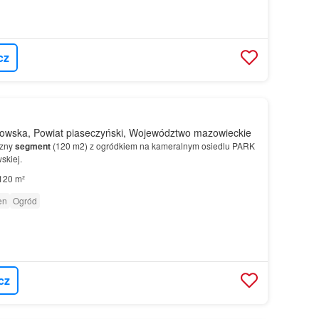
cz
wska, Powiat piaseczyński, Województwo mazowieckie
czny
segment
(120 m2) z ogródkiem na kameralnym osiedlu PARK
kiej.
120 m²
en
Ogród
cz