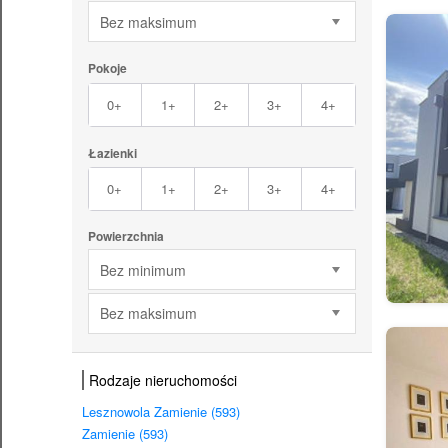
Bez maksimum
Pokoje
0+
1+
2+
3+
4+
Łazienki
0+
1+
2+
3+
4+
Powierzchnia
Bez minimum
Bez maksimum
Rodzaje nieruchomości
Lesznowola Zamienie (593)
Zamienie (593)