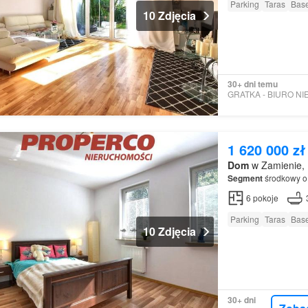
Parking
Taras
Bas
10 Zdjęcia
30+ dni temu
1 620 000 zł
Dom
w Zamienie, 
Segment
środkowy o
6
pokoje
Parking
Taras
Bas
10 Zdjęcia
30+ dni