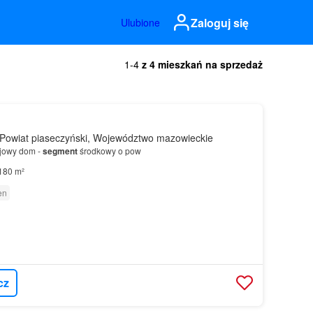
Zaloguj się
Ulubione
1-4
z 4 mieszkań na sprzedaż
Powiat piaseczyński, Województwo mazowieckie
ojowy dom -
segment
środkowy o pow
180 m²
en
cz