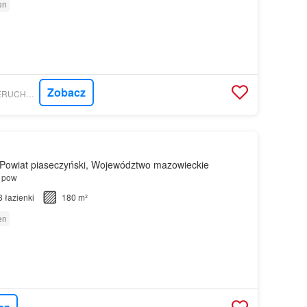
en
Zobacz
GRATKA - BIURO NIERUCHOMOŚCI PROPERCO
Powiat piaseczyński, Województwo mazowieckie
 pow
3
łazienki
180 m²
en