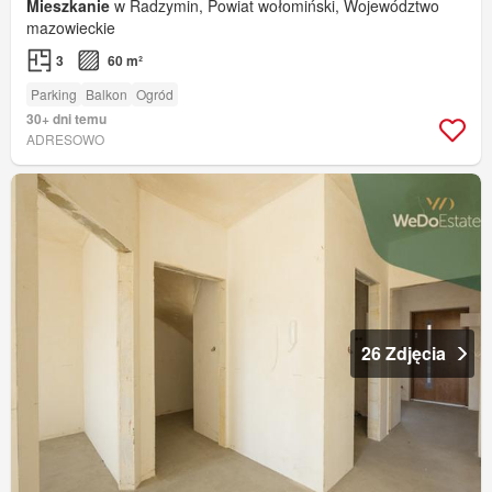
Mieszkanie
w Radzymin, Powiat wołomiński, Województwo
mazowieckie
3
60 m²
Parking
Balkon
Ogród
30+ dni temu
ADRESOWO
26 Zdjęcia