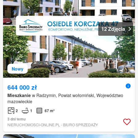
12 Zdjęcia
Nowy
644 000 zł
Mieszkanie
w Radzymin, Powiat wołomiński, Województwo
mazowieckie
2
1
67 m²
3 dni temu
NIERUCHOMOSCI-ONLINE.PL - BIURO SPRZEDAŻY