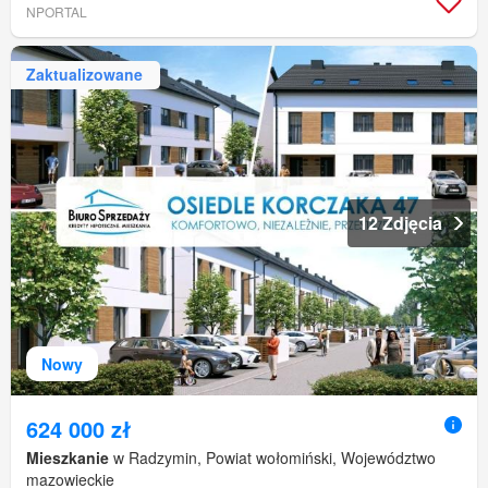
NPORTAL
Zaktualizowane
12 Zdjęcia
Nowy
624 000 zł
Mieszkanie
w Radzymin, Powiat wołomiński, Województwo
mazowieckie