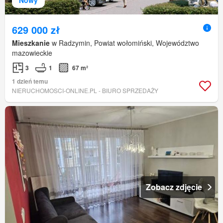
629 000 zł
Mieszkanie
w Radzymin, Powiat wołomiński, Województwo
mazowieckie
3
1
67 m²
1 dzień temu
NIERUCHOMOSCI-ONLINE.PL - BIURO SPRZEDAŻY
Zobacz zdjęcie