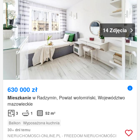
14 Zdjęcia
630 000 zł
Mieszkanie
w Radzymin, Powiat wołomiński, Województwo
mazowieckie
3
1
52 m²
Balkon
Wyposażona kuchnia
30+ dni temu
NIERUCHOMOSCI-ONLINE.PL - FREEDOM NIERUCHOMOŚCI