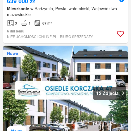
639 000 zł
Mieszkanie
w Radzymin, Powiat wołomiński, Województwo
mazowieckie
3
1
67 m²
6 dni temu
NIERUCHOMOSCI-ONLINE.PL - BIURO SPRZEDAŻY
Nowe
12 Zdjęcia
Nowy