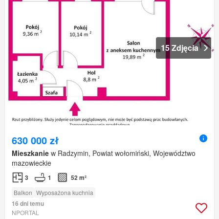
15 Zdjęcia
630 000 zł
Mieszkanie
w Radzymin, Powiat wołomiński, Województwo
mazowieckie
3
1
52 m²
Balkon
Wyposażona kuchnia
16 dni temu
NPORTAL