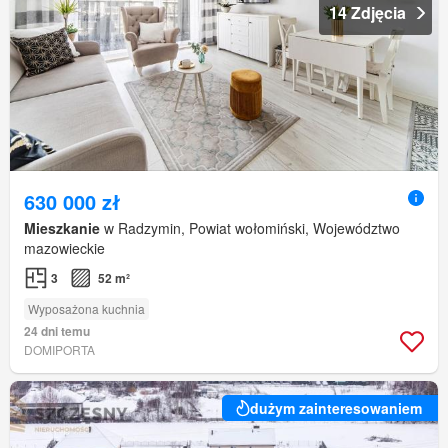
14 Zdjęcia
630 000 zł
Mieszkanie
w Radzymin, Powiat wołomiński, Województwo
mazowieckie
3
52 m²
Wyposażona kuchnia
24 dni temu
DOMIPORTA
dużym zainteresowaniem