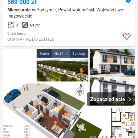
569 000 zł
Mieszkanie
w Radzymin, Powiat wołomiński, Województwo
mazowieckie
3
61 m²
6 dni temu
GRATKA - WE DO ESTATES
Zobacz zdjęcie