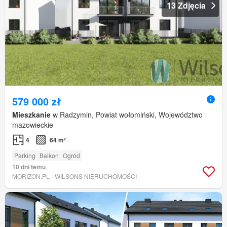
13 Zdjęcia
579 000 zł
Mieszkanie
w Radzymin, Powiat wołomiński, Województwo
mazowieckie
4
64 m²
Parking
Balkon
Ogród
10 dni temu
MORIZON.PL - WILSONS NIERUCHOMOŚCI