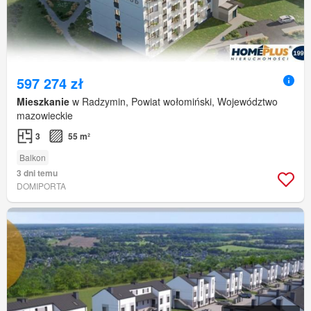
597 274 zł
Mieszkanie
w Radzymin, Powiat wołomiński, Województwo
mazowieckie
3
55 m²
Balkon
3 dni temu
DOMIPORTA