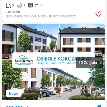
3
1
67 m²
2 dni temu
NIERUCHOMOSCI-ONLINE.PL - BIURO SPRZEDAŻY
12 Zdjęcia
Nowy