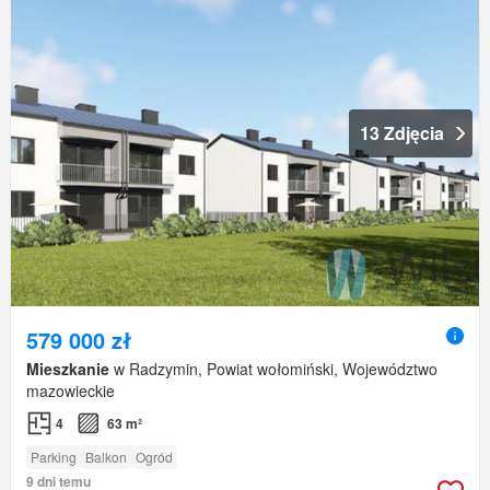
13 Zdjęcia
579 000 zł
Mieszkanie
w Radzymin, Powiat wołomiński, Województwo
mazowieckie
4
63 m²
Parking
Balkon
Ogród
9 dni temu