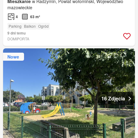
Mieszkanie
w Radzymin, Powiat wołomiński, Województwo
mazowieckie
4
63 m²
Parking
Balkon
Ogród
9 dni temu
DOMIPORTA
Nowe
16 Zdjęcia