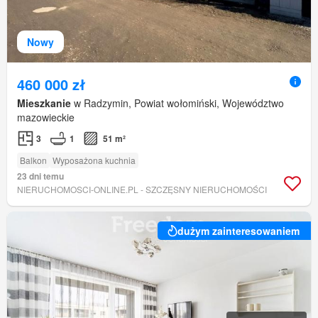
Nowy
460 000 zł
Mieszkanie
w Radzymin, Powiat wołomiński, Województwo
mazowieckie
3
1
51 m²
Balkon
Wyposażona kuchnia
23 dni temu
NIERUCHOMOSCI-ONLINE.PL - SZCZĘSNY NIERUCHOMOŚCI
dużym zainteresowaniem