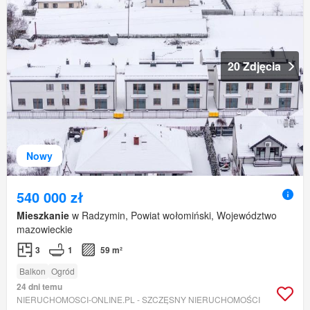
20 Zdjęcia
Nowy
540 000 zł
Mieszkanie
w Radzymin, Powiat wołomiński, Województwo
mazowieckie
3
1
59 m²
Balkon
Ogród
24 dni temu
NIERUCHOMOSCI-ONLINE.PL - SZCZĘSNY NIERUCHOMOŚCI