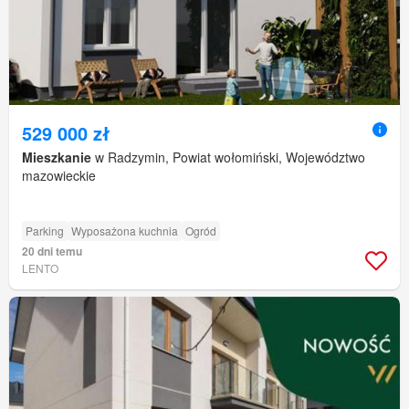
529 000 zł
Mieszkanie
w Radzymin, Powiat wołomiński, Województwo
mazowieckie
Parking
Wyposażona kuchnia
Ogród
20 dni temu
LENTO