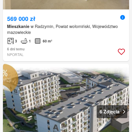
569 000 zł
Mieszkanie
w Radzymin, Powiat wołomiński, Województwo
mazowieckie
3
1
60 m²
6 dni temu
NPORTAL
6 Zdjęcia