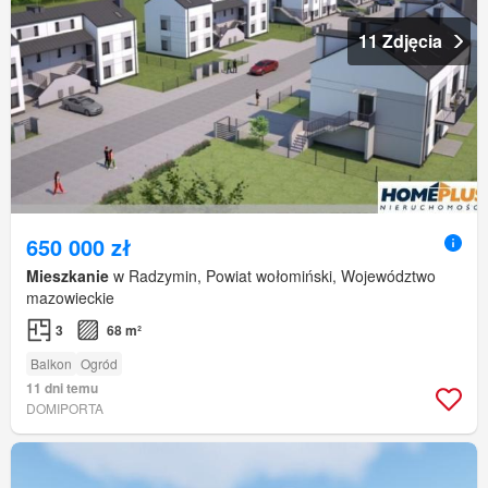
11 Zdjęcia
650 000 zł
Mieszkanie
w Radzymin, Powiat wołomiński, Województwo
mazowieckie
3
68 m²
Balkon
Ogród
11 dni temu
DOMIPORTA