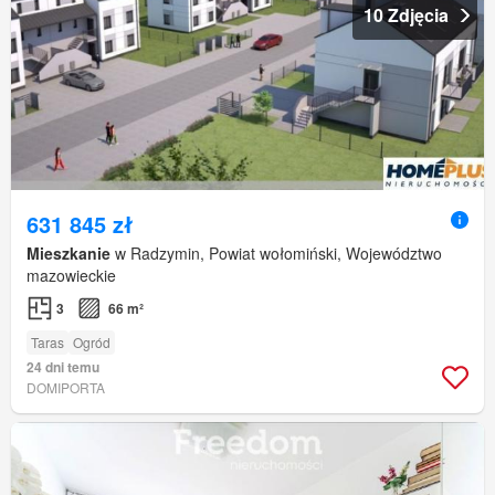
10 Zdjęcia
631 845 zł
Mieszkanie
w Radzymin, Powiat wołomiński, Województwo
mazowieckie
3
66 m²
Taras
Ogród
24 dni temu
DOMIPORTA