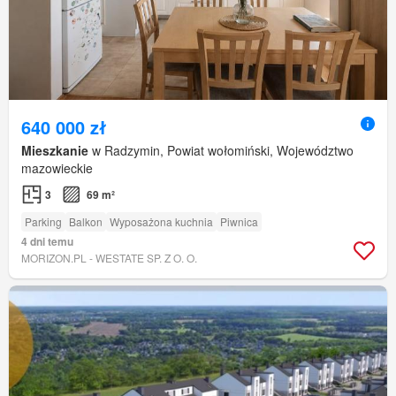
640 000 zł
Mieszkanie
w Radzymin, Powiat wołomiński, Województwo
mazowieckie
3
69 m²
Parking
Balkon
Wyposażona kuchnia
Piwnica
4 dni temu
MORIZON.PL - WESTATE SP. Z O. O.