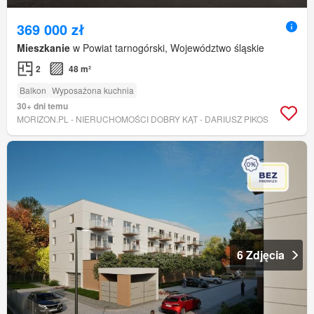
369 000 zł
Mieszkanie
w Powiat tarnogórski, Województwo śląskie
2
48 m²
Balkon
Wyposażona kuchnia
30+ dni temu
MORIZON.PL - NIERUCHOMOŚCI DOBRY KĄT - DARIUSZ PIKOS
6 Zdjęcia