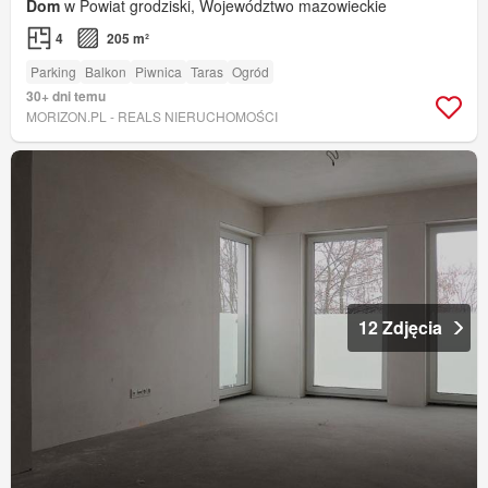
Dom
w Powiat grodziski, Województwo mazowieckie
4
205 m²
Parking
Balkon
Piwnica
Taras
Ogród
30+ dni temu
MORIZON.PL - REALS NIERUCHOMOŚCI
12 Zdjęcia