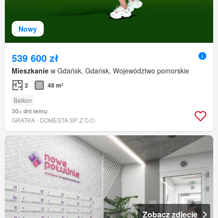
Nowy
539 600 zł
Mieszkanie
w Gdańsk, Gdańsk, Województwo pomorskie
2
48 m²
Balkon
30+ dni temu
GRATKA - DOMESTA SP. Z O.O.
Zobacz zdjęcie