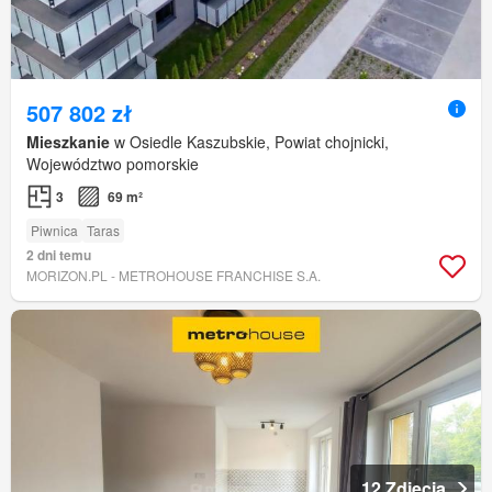
507 802 zł
Mieszkanie
w Osiedle Kaszubskie, Powiat chojnicki,
Województwo pomorskie
3
69 m²
Piwnica
Taras
2 dni temu
MORIZON.PL - METROHOUSE FRANCHISE S.A.
12 Zdjęcia