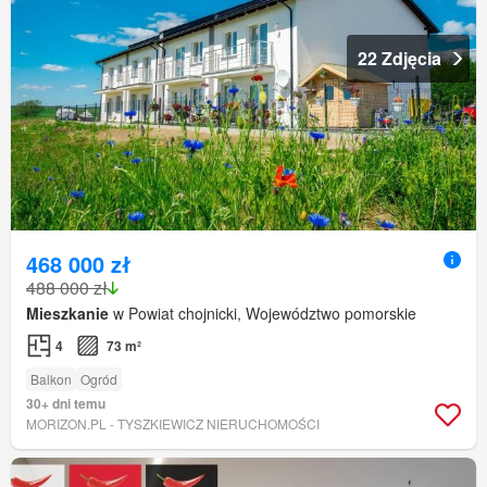
22 Zdjęcia
468 000 zł
488 000 zł
Mieszkanie
w Powiat chojnicki, Województwo pomorskie
4
73 m²
Balkon
Ogród
30+ dni temu
MORIZON.PL - TYSZKIEWICZ NIERUCHOMOŚCI