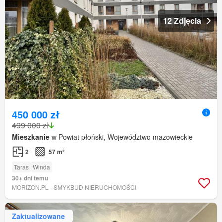
12 Zdjęcia
450 000 zł
499 000 zł
Mieszkanie
w Powiat płoński, Województwo mazowieckie
2
57 m²
Taras
Winda
30+ dni temu
MORIZON.PL - SMYKBUD NIERUCHOMOŚCI
Zaktualizowane