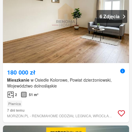
6 Zdjęcia
180 000 zł
Mieszkanie
w Osiedle Kolorowe, Powiat dzierżoniowski,
Województwo dolnośląskie
2
51 m²
Piwnica
7 dni temu
MORIZON.PL - RENOMAHOME ODDZIAŁ LEGNICA, WROCŁAW LUBIN, GŁOGÓW, ŚWIDNICA, DZIERŻONIÓW, WAŁBRZYCH, KŁODZKO