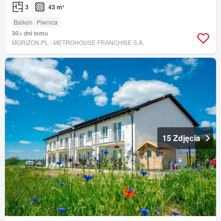
3
43 m²
Balkon
Piwnica
30+ dni temu
MORIZON.PL - METROHOUSE FRANCHISE S.A.
15 Zdjęcia