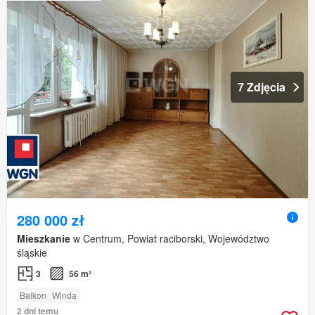
7 Zdjęcia
280 000 zł
Mieszkanie
w Centrum, Powiat raciborski, Województwo
śląskie
3
56 m²
Balkon
Winda
2 dni temu