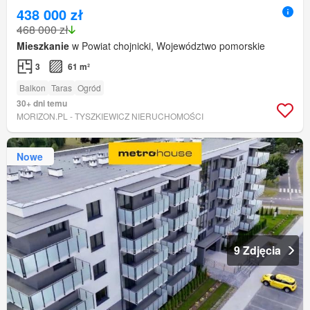
438 000 zł
468 000 zł
Mieszkanie
w Powiat chojnicki, Województwo pomorskie
3
61 m²
Balkon
Taras
Ogród
30+ dni temu
MORIZON.PL - TYSZKIEWICZ NIERUCHOMOŚCI
Nowe
9 Zdjęcia