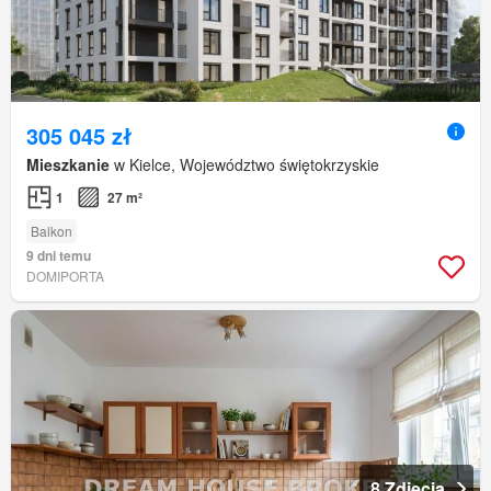
305 045 zł
Mieszkanie
w Kielce, Województwo świętokrzyskie
1
27 m²
Balkon
9 dni temu
DOMIPORTA
8 Zdjęcia