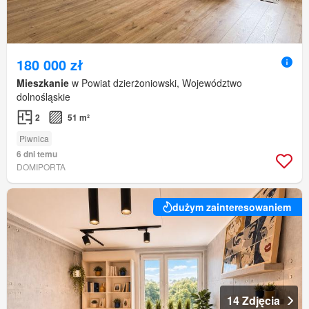
180 000 zł
Mieszkanie
w Powiat dzierżoniowski, Województwo
dolnośląskie
2
51 m²
Piwnica
6 dni temu
DOMIPORTA
dużym zainteresowaniem
14 Zdjęcia