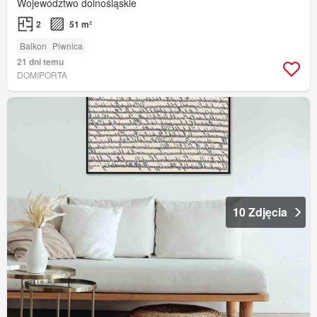
Województwo dolnośląskie
2
51 m²
Balkon
Piwnica
21 dni temu
DOMIPORTA
10 Zdjęcia