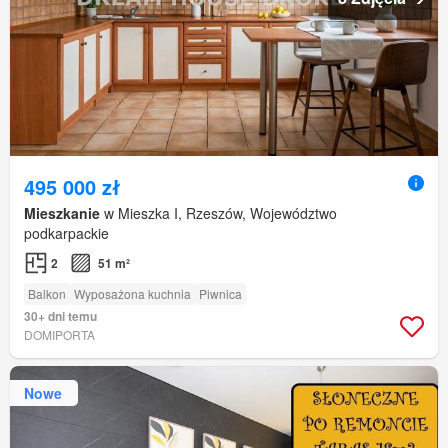
495 000 zł
Mieszkanie
w Mieszka I, Rzeszów, Województwo
podkarpackie
2
51 m²
Balkon
Wyposażona kuchnia
Piwnica
30+ dni temu
DOMIPORTA
Nowe