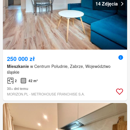
14 Zdjęcia
250 000 zł
Mieszkanie
w Centrum Południe, Zabrze, Województwo
śląskie
2
42 m²
30+ dni temu
MORIZON.PL - METROHOUSE FRANCHISE S.A.