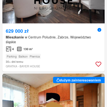
629 000 zł
Mieszkanie
w Centrum Południe, Zabrze, Województwo
śląskie
4
130 m²
Parking
Balkon
Piwnica
30+ dni temu
GRATKA - BAYER HOUSE
dużym zainteresowaniem