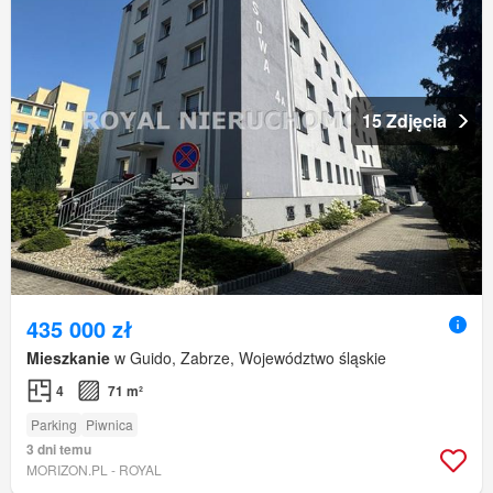
15 Zdjęcia
435 000 zł
Mieszkanie
w Guido, Zabrze, Województwo śląskie
4
71 m²
Parking
Piwnica
3 dni temu
MORIZON.PL - ROYAL