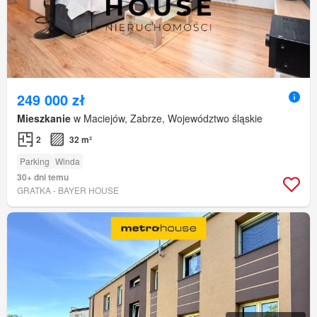
249 000 zł
Mieszkanie
w Maciejów, Zabrze, Województwo śląskie
2
32 m²
Parking
Winda
30+ dni temu
GRATKA - BAYER HOUSE