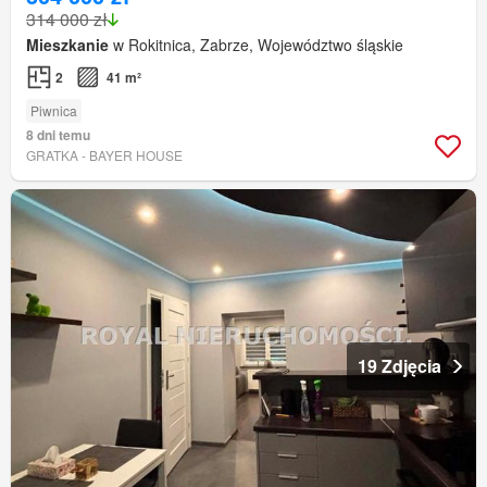
314 000 zł
Mieszkanie
w Rokitnica, Zabrze, Województwo śląskie
2
41 m²
Piwnica
8 dni temu
GRATKA - BAYER HOUSE
19 Zdjęcia