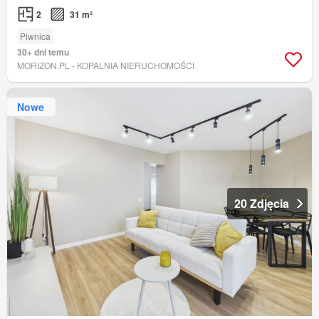
2
31 m²
Piwnica
30+ dni temu
MORIZON.PL - KOPALNIA NIERUCHOMOŚCI
Nowe
20 Zdjęcia