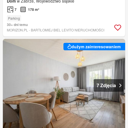
Dom
w Zabrze, Województwo śląskie
7
178 m²
Parking
30+ dni temu
MORIZON.PL - BARTŁOMIEJ BIEL LEVITO NIERUCHOMOŚCI
dużym zainteresowaniem
7 Zdjęcia