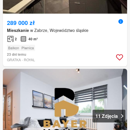
289 000 zł
Mieszkanie
w Zabrze, Województwo śląskie
2
40 m²
Balkon
Piwnica
23 dni temu
GRATKA - ROYAL
11 Zdjęcia