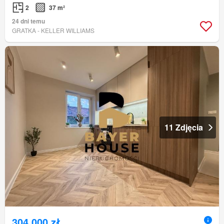
2
37 m²
24 dni temu
GRATKA - KELLER WILLIAMS
11 Zdjęcia
304 000 zł