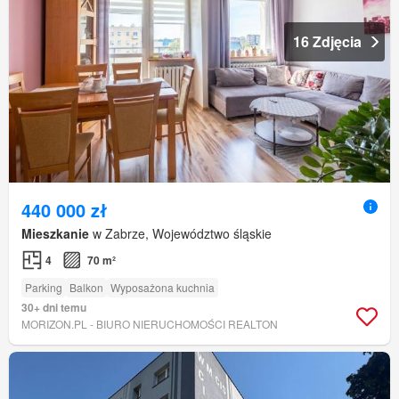
16 Zdjęcia
440 000 zł
Mieszkanie
w Zabrze, Województwo śląskie
4
70 m²
Parking
Balkon
Wyposażona kuchnia
30+ dni temu
MORIZON.PL - BIURO NIERUCHOMOŚCI REALTON