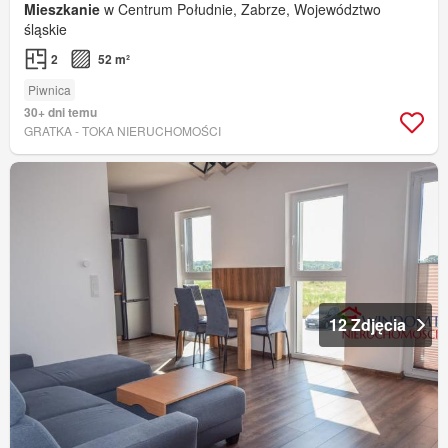
Mieszkanie
w Centrum Południe, Zabrze, Województwo
śląskie
2
52 m²
Piwnica
30+ dni temu
GRATKA - TOKA NIERUCHOMOŚCI
12 Zdjęcia