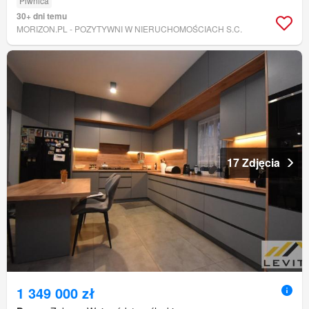
Piwnica
30+ dni temu
MORIZON.PL - POZYTYWNI W NIERUCHOMOŚCIACH S.C.
17 Zdjęcia
1 349 000 zł