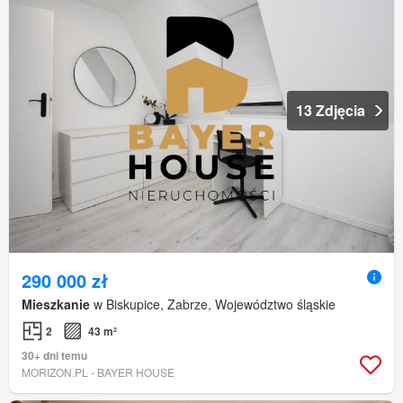
13 Zdjęcia
290 000 zł
Mieszkanie
w Biskupice, Zabrze, Województwo śląskie
2
43 m²
30+ dni temu
MORIZON.PL - BAYER HOUSE