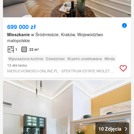
699 000 zł
Mieszkanie
w Śródmieście, Kraków, Województwo
małopolskie
1
22 m²
Wyposażona kuchnia
Dziedziniec
W pełni umeblowane
Winda
13 dni temu
NIERUCHOMOSCI-ONLINE.PL - SPEKTRUM ESTATE WIOLETTA GRUBAREK
10 Zdjęcia