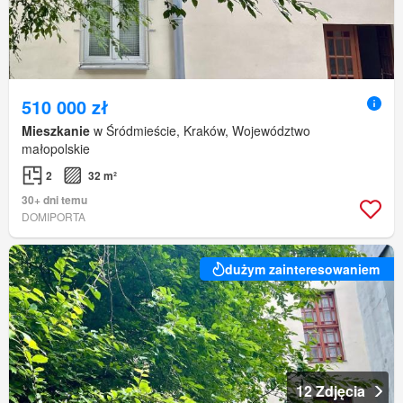
510 000 zł
Mieszkanie
w Śródmieście, Kraków, Województwo
małopolskie
2
32 m²
30+ dni temu
DOMIPORTA
dużym zainteresowaniem
12 Zdjęcia