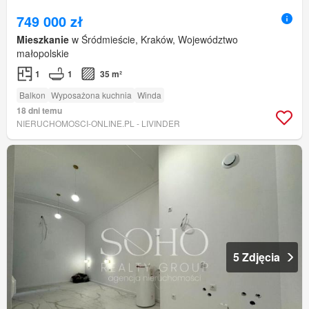
749 000 zł
Mieszkanie
w Śródmieście, Kraków, Województwo
małopolskie
1
1
35 m²
Balkon
Wyposażona kuchnia
Winda
18 dni temu
NIERUCHOMOSCI-ONLINE.PL - LIVINDER
5 Zdjęcia