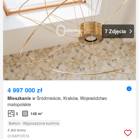
7 Zdjęcia
4 997 000 zł
Mieszkanie
w Śródmieście, Kraków, Województwo
małopolskie
3
148 m²
Balkon
Wyposażona kuchnia
4 dni temu
DOMIPORTA