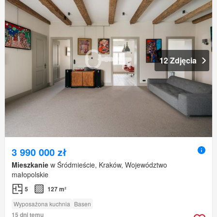
12 Zdjęcia
3 990 000 zł
Mieszkanie
w Śródmieście, Kraków, Województwo
małopolskie
5
127 m²
Wyposażona kuchnia
Basen
15 dni temu