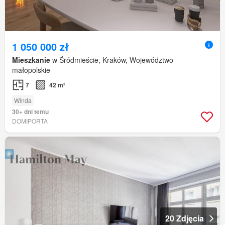
1 050 000 zł
Mieszkanie
w Śródmieście, Kraków, Województwo
małopolskie
7
42 m²
Winda
30+ dni temu
DOMIPORTA
20 Zdjęcia