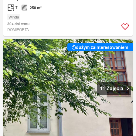
7
250 m²
Winda
30+ dni temu
DOMIPORTA
dużym zainteresowaniem
11 Zdjęcia