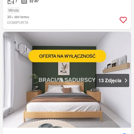
7
32 m²
Winda
30+ dni temu
DOMIPORTA
13 Zdjęcia