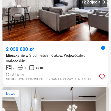
12 Zdjęcia
2 038 000 zł
Mieszkanie
w Śródmieście, Kraków, Województwo
małopolskie
2
1
63 m²
30+ dni temu
NIERUCHOMOSCI-ONLINE.PL - HAMILTON MAY REAL ESTATE COMPANY
Nowe