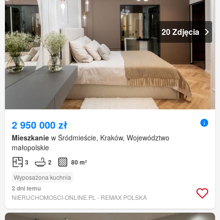
20 Zdjęcia
2 950 000 zł
Mieszkanie
w Śródmieście, Kraków, Województwo
małopolskie
3
2
80 m²
Wyposażona kuchnia
2 dni temu
NIERUCHOMOSCI-ONLINE.PL - REMAX POLSKA