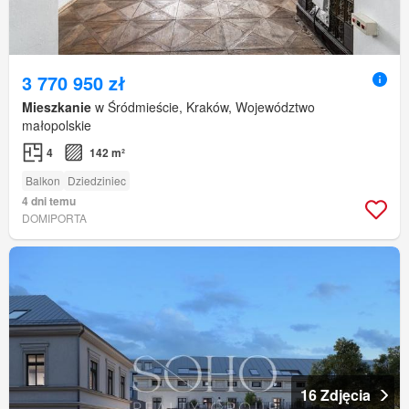
3 770 950 zł
Mieszkanie
w Śródmieście, Kraków, Województwo
małopolskie
4
142 m²
Balkon
Dziedziniec
4 dni temu
DOMIPORTA
16 Zdjęcia