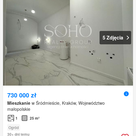
5 Zdjęcia
730 000 zł
Mieszkanie
w Śródmieście, Kraków, Województwo
małopolskie
1
25 m²
Ogród
30+ dni temu