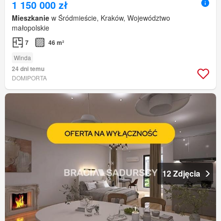
1 150 000 zł
Mieszkanie
w Śródmieście, Kraków, Województwo
małopolskie
7
46 m²
Winda
24 dni temu
DOMIPORTA
12 Zdjęcia