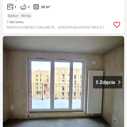
1
1
30 m²
Balkon
Winda
7 dni temu
NIERUCHOMOSCI-ONLINE.PL - SPEKTRUM ESTATE WIOLETTA GRUBAREK
5 Zdjęcia