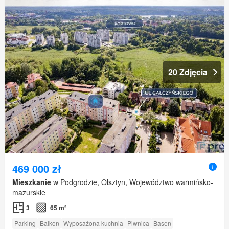
20 Zdjęcia
469 000 zł
Mieszkanie
w Podgrodzie, Olsztyn, Województwo warmińsko-
mazurskie
3
65 m²
Parking
Balkon
Wyposażona kuchnia
Piwnica
Basen