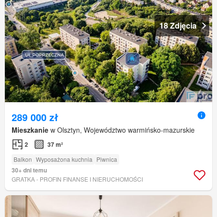
18 Zdjęcia
289 000 zł
Mieszkanie
w Olsztyn, Województwo warmińsko-mazurskie
2
37 m²
Balkon
Wyposażona kuchnia
Piwnica
30+ dni temu
GRATKA - PROFIN FINANSE I NIERUCHOMOŚCI