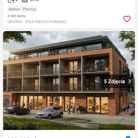
Balkon
Piwnica
2 dni temu
GRATKA - IDEA NIERUCHOMOŚCI
5 Zdjęcia