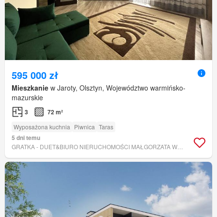
595 000 zł
Mieszkanie
w Jaroty, Olsztyn, Województwo warmińsko-
mazurskie
3
72 m²
Wyposażona kuchnia
Piwnica
Taras
5 dni temu
GRATKA - DUET&BIURO NIERUCHOMOŚCI MAŁGORZATA WOŁONSEWICZ