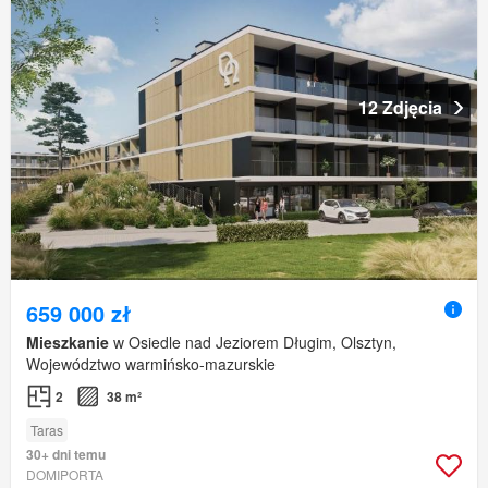
12 Zdjęcia
659 000 zł
Mieszkanie
w Osiedle nad Jeziorem Długim, Olsztyn,
Województwo warmińsko-mazurskie
2
38 m²
Taras
30+ dni temu
DOMIPORTA