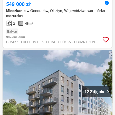
549 000 zł
Mieszkanie
w Generałów, Olsztyn, Województwo warmińsko-
mazurskie
2
48 m²
Balkon
30+ dni temu
GRATKA - FREEDOM REAL ESTATE SPÓŁKA Z OGRANICZONĄ ODPOWIEDZIALNOŚCIĄ
12 Zdjęcia