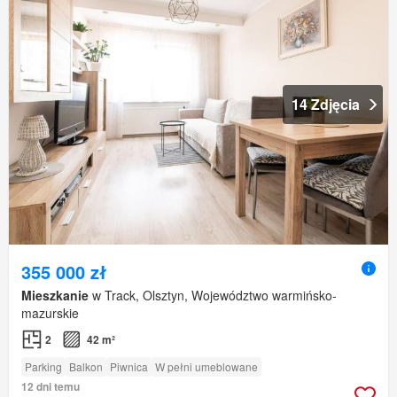
14 Zdjęcia
355 000 zł
Mieszkanie
w Track, Olsztyn, Województwo warmińsko-
mazurskie
2
42 m²
Parking
Balkon
Piwnica
W pełni umeblowane
12 dni temu