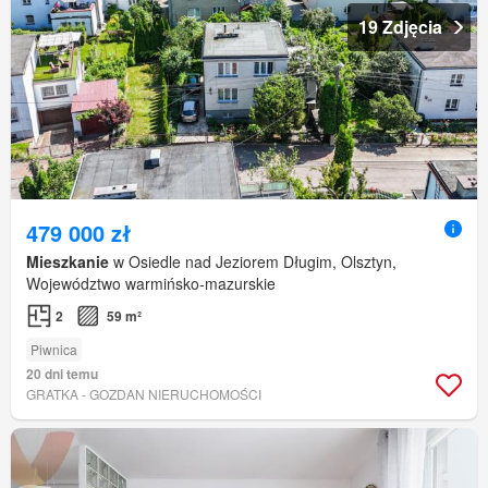
19 Zdjęcia
479 000 zł
Mieszkanie
w Osiedle nad Jeziorem Długim, Olsztyn,
Województwo warmińsko-mazurskie
2
59 m²
Piwnica
20 dni temu
GRATKA - GOZDAN NIERUCHOMOŚCI