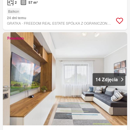
2
57 m²
Balkon
24 dni temu
GRATKA - FREEDOM REAL ESTATE SPÓŁKA Z OGRANICZONĄ ODPOWIEDZIALNOŚCIĄ
14 Zdjęcia