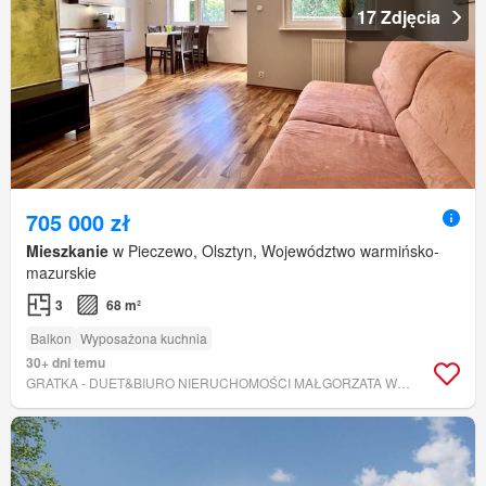
17 Zdjęcia
705 000 zł
Mieszkanie
w Pieczewo, Olsztyn, Województwo warmińsko-
mazurskie
3
68 m²
Balkon
Wyposażona kuchnia
30+ dni temu
GRATKA - DUET&BIURO NIERUCHOMOŚCI MAŁGORZATA WOŁONSEWICZ