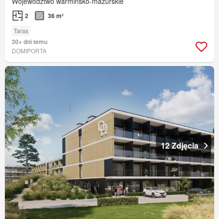
Województwo warmińsko-mazurskie
2
36 m²
Taras
30+ dni temu
DOMIPORTA
12 Zdjęcia