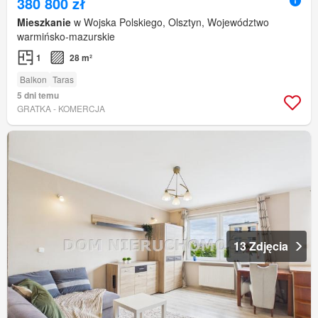
380 800 zł
Mieszkanie
w Wojska Polskiego, Olsztyn, Województwo
warmińsko-mazurskie
1
28 m²
Balkon
Taras
5 dni temu
GRATKA - KOMERCJA
13 Zdjęcia