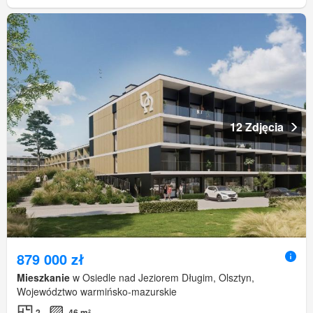
12 Zdjęcia
879 000 zł
Mieszkanie
w Osiedle nad Jeziorem Długim, Olsztyn,
Województwo warmińsko-mazurskie
2
46 m²