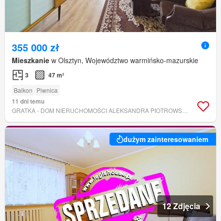
355 000 zł
Mieszkanie
w Olsztyn, Województwo warmińsko-mazurskie
3
47 m²
Balkon
Piwnica
11 dni temu
GRATKA - DOM NIERUCHOMOŚCI ALEKSANDRA PIOTROWSKA
dużym zainteresowaniem
12 Zdjęcia