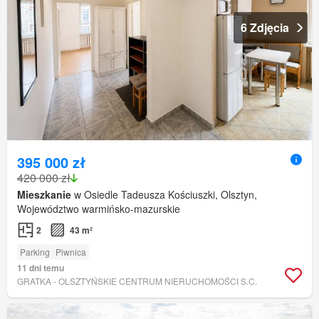
6 Zdjęcia
395 000 zł
420 000 zł
Mieszkanie
w Osiedle Tadeusza Kościuszki, Olsztyn,
Województwo warmińsko-mazurskie
2
43 m²
Parking
Piwnica
11 dni temu
GRATKA - OLSZTYŃSKIE CENTRUM NIERUCHOMOŚCI S.C.