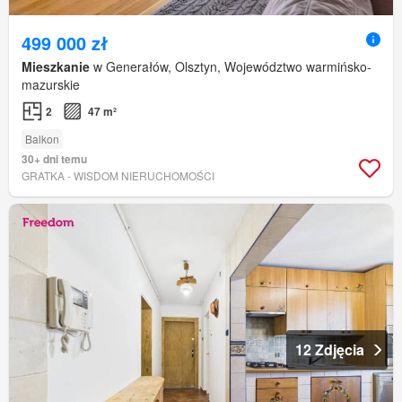
499 000 zł
Mieszkanie
w Generałów, Olsztyn, Województwo warmińsko-
mazurskie
2
47 m²
Balkon
30+ dni temu
GRATKA - WISDOM NIERUCHOMOŚCI
12 Zdjęcia