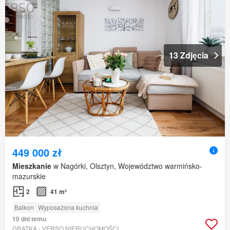
13 Zdjęcia
449 000 zł
Mieszkanie
w Nagórki, Olsztyn, Województwo warmińsko-
mazurskie
2
41 m²
Balkon
Wyposażona kuchnia
10 dni temu
GRATKA - VERSO NIERUCHOMOŚCI