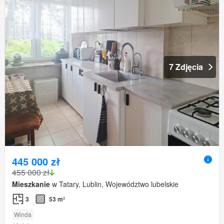
7 Zdjęcia
445 000 zł
455 000 zł
Mieszkanie
w Tatary, Lublin, Województwo lubelskie
3
53 m²
Winda