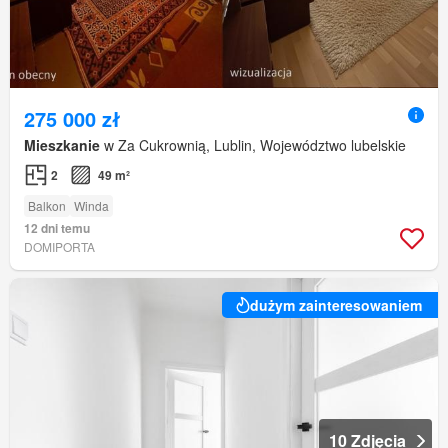
275 000 zł
Mieszkanie
w Za Cukrownią, Lublin, Województwo lubelskie
2
49 m²
Balkon
Winda
12 dni temu
DOMIPORTA
dużym zainteresowaniem
10 Zdjęcia