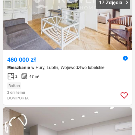
17 Zdjęcia
460 000 zł
Mieszkanie
w Rury, Lublin, Województwo lubelskie
2
47 m²
Balkon
2 dni temu
DOMIPORTA