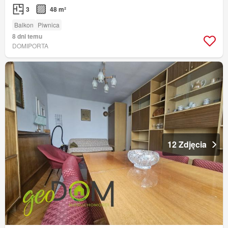
3
48 m²
Balkon
Piwnica
8 dni temu
DOMIPORTA
12 Zdjęcia