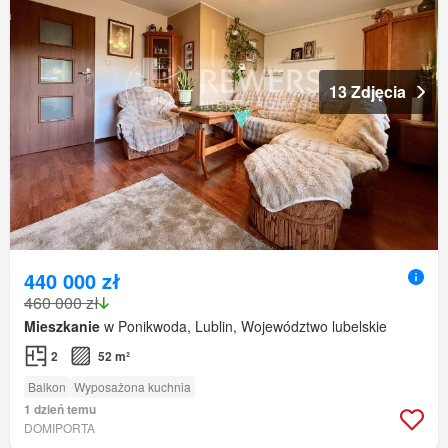
13 Zdjęcia
440 000 zł
460 000 zł
Mieszkanie
w Ponikwoda, Lublin, Województwo lubelskie
2
52 m²
Balkon
Wyposażona kuchnia
1 dzień temu
DOMIPORTA