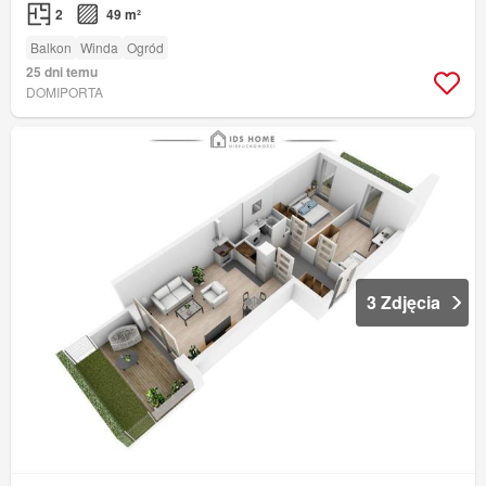
2
49 m²
Balkon
Winda
Ogród
25 dni temu
DOMIPORTA
3 Zdjęcia