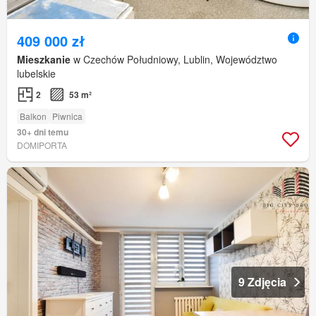
409 000 zł
Mieszkanie
w Czechów Południowy, Lublin, Województwo
lubelskie
2
53 m²
Balkon
Piwnica
30+ dni temu
DOMIPORTA
9 Zdjęcia