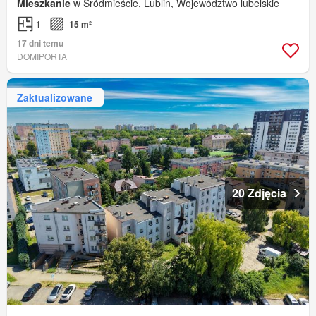
Mieszkanie
w Śródmieście, Lublin, Województwo lubelskie
1
15 m²
17 dni temu
DOMIPORTA
Zaktualizowane
20 Zdjęcia