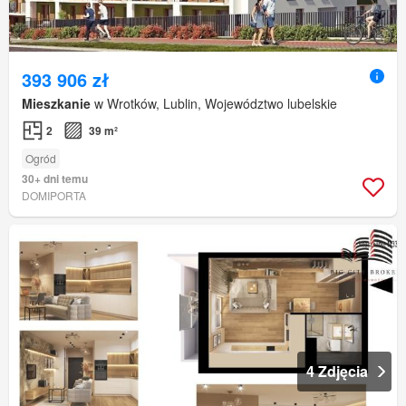
393 906 zł
Mieszkanie
w Wrotków, Lublin, Województwo lubelskie
2
39 m²
Ogród
30+ dni temu
DOMIPORTA
4 Zdjęcia