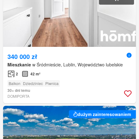
340 000 zł
Mieszkanie
w Śródmieście, Lublin, Województwo lubelskie
2
42 m²
Balkon
Dziedziniec
Piwnica
30+ dni temu
DOMIPORTA
dużym zainteresowaniem